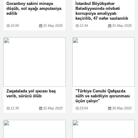
Goranboy sakini minaya
İstanbul Böyükşəhər
düşüb, sol ayağı amputasiya
Bələdiyyəsində növbəti
edilib
korrupsiya əməliyyatı
keçirilib, 47 nəfər saxlanılıb
15:06
31 May 2025
11:34
31 May 2025
Zaqatalada yol qəzası baş
"Türkiyə Cənubi Qafqazda
verib, sürücü ölüb
sülh və sabitliyin qorunması
üçün çalışır"
11:30
31 May 2025
23:54
30 May 2025