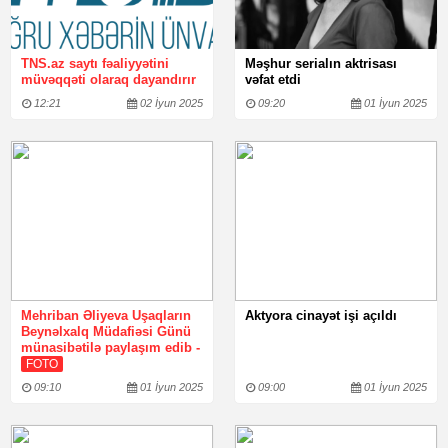
TNS.az saytı fəaliyyətini
Məşhur serialın aktrisası
müvəqqəti olaraq dayandırır
vəfat etdi
12:21
02 İyun 2025
09:20
01 İyun 2025
Mehriban Əliyeva Uşaqların
Aktyora cinayət işi açıldı
Beynəlxalq Müdafiəsi Günü
münasibətilə paylaşım edib -
FOTO
09:10
01 İyun 2025
09:00
01 İyun 2025