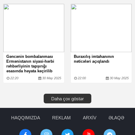
Gəncənin bombalanması
Buraxılış imtahanının
Ermənistanın siyasi-hərbi
nəticələri açıqlandı
rəhbərliyinin tapşırığı
əsasında həyata keçirilib
22:20
30 May 2025
22:00
30 May 2025
Daha çox göstər
HAQQIMIZDA
REKLAM
ARXİV
ƏLAQƏ