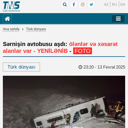
AZ
RU
EN
Ana səhifə
Türk dünyası
Sərnişin avtobusu aşdı:
ölənlər və xəsarət
alanlar var - YENİLƏNİB
-
FOTO
Türk dünyası
23:20 - 13 Fevral 2025