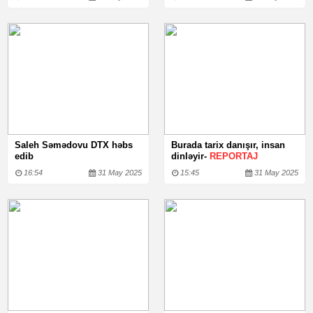
Saleh Səmədovu DTX həbs
Burada tarix danışır, insan
edib
dinləyir-
REPORTAJ
16:54
31 May 2025
15:45
31 May 2025