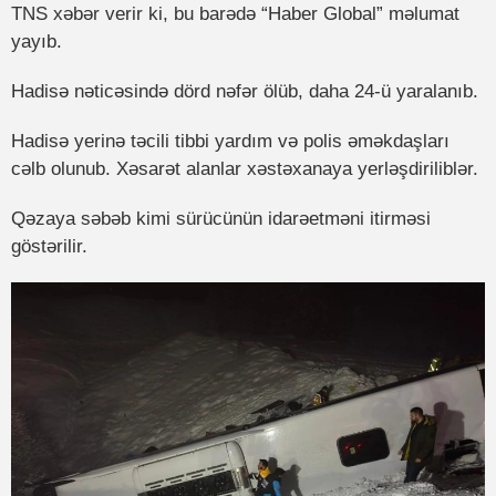
TNS xəbər verir ki, bu barədə “Haber Global” məlumat
yayıb.
Hadisə nəticəsində dörd nəfər ölüb, daha 24-ü yaralanıb.
Hadisə yerinə təcili tibbi yardım və polis əməkdaşları
cəlb olunub. Xəsarət alanlar xəstəxanaya yerləşdiriliblər.
Qəzaya səbəb kimi sürücünün idarəetməni itirməsi
göstərilir.