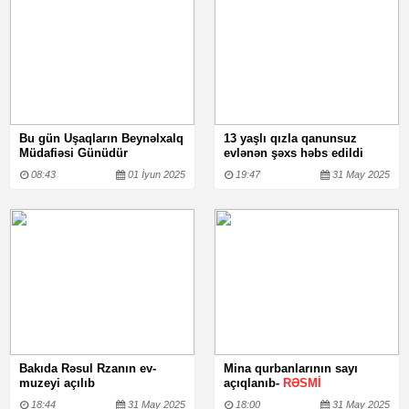
Bu gün Uşaqların Beynəlxalq
13 yaşlı qızla qanunsuz
Müdafiəsi Günüdür
evlənən şəxs həbs edildi
08:43
01 İyun 2025
19:47
31 May 2025
Bakıda Rəsul Rzanın ev-
Mina qurbanlarının sayı
muzeyi açılıb
açıqlanıb-
RƏSMİ
18:44
31 May 2025
18:00
31 May 2025