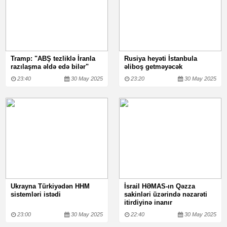
Tramp: "ABŞ tezliklə İranla
Rusiya heyəti İstanbula
razılaşma əldə edə bilər"
əliboş getməyəcək
23:40
30 May 2025
23:20
30 May 2025
Ukrayna Türkiyədən HHM
İsrail HƏMAS-ın Qəzza
sistemləri istədi
sakinləri üzərində nəzarəti
itirdiyinə inanır
23:00
30 May 2025
22:40
30 May 2025