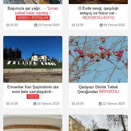
Başımıza qar yağır... -
“Liman
O Evdə sevgi, qarşılıqlı
şəhəri”ndən reportaj
-
anlayış və hüzur var -
REPORTAJ-FOTO
VİDEO + FOTOLAR
16:33
25 Fevral 2025
13:35
04 Fevral 2025
Ermənilər Xan Şuşinskinin ata
Qarayazı Dövlət Təbiət
evini belə saxtalaşdırıb -
Qoruğundan
REPORTAJ
FOTO
14:35
16 Yanvar 2025
19:09
12 Yanvar 2025