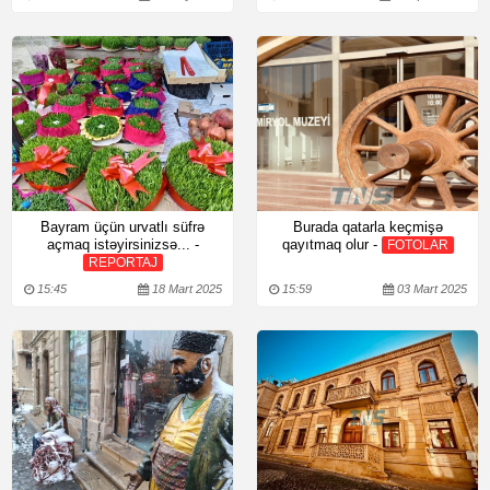
Bayram üçün urvatlı süfrə
Burada qatarla keçmişə
açmaq istəyirsinizsə... -
qayıtmaq olur -
FOTOLAR
REPORTAJ
15:45
18 Mart 2025
15:59
03 Mart 2025