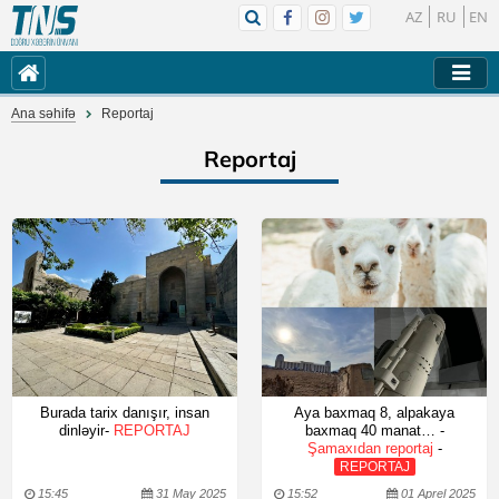
AZ
RU
EN
Ana səhifə
Reportaj
Reportaj
Burada tarix danışır, insan
Aya baxmaq 8, alpakaya
dinləyir-
REPORTAJ
baxmaq 40 manat… -
Şamaxıdan reportaj
-
REPORTAJ
15:45
31 May 2025
15:52
01 Aprel 2025