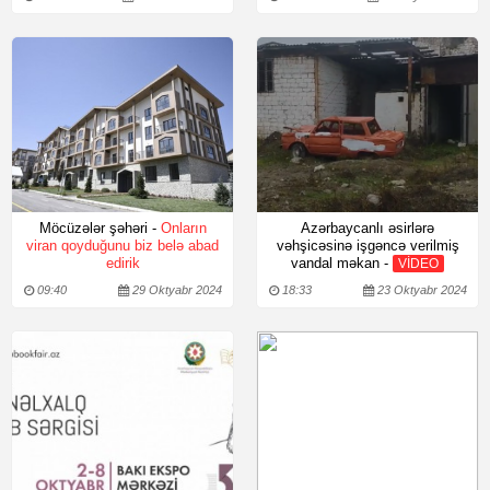
Möcüzələr şəhəri -
Onların
Azərbaycanlı əsirlərə
viran qoyduğunu biz belə abad
vəhşicəsinə işgəncə verilmiş
edirik
vandal məkan -
VİDEO
09:40
29 Oktyabr 2024
18:33
23 Oktyabr 2024