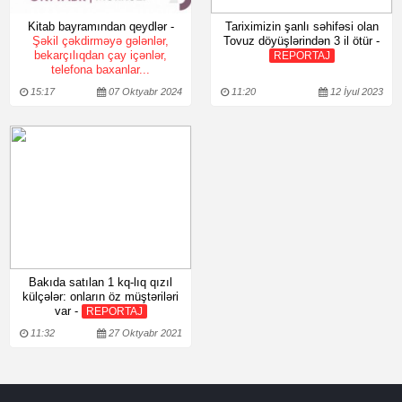
Kitab bayramından qeydlər -
Tariximizin şanlı səhifəsi olan
Şəkil çəkdirməyə gələnlər,
Tovuz döyüşlərindən 3 il ötür -
bekarçılıqdan çay içənlər,
REPORTAJ
telefona baxanlar...
15:17
07 Oktyabr 2024
11:20
12 İyul 2023
Bakıda satılan 1 kq-lıq qızıl
külçələr: onların öz müştəriləri
var -
REPORTAJ
11:32
27 Oktyabr 2021