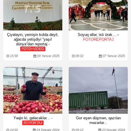
Çiyələyin, yemişin kolda deyil,
Soyuq əllər, isti ürək... –
ağacda yetişdiyi “yaşıl
FOTOREPORTAJ
dünya”dan reportaj -
FOTO+VİDEO
15:58
09 Yanvar 2025
09:32
07 Yanvar 2025
Yəqin ki, gələcəklər... -
Gor eşən düşmən, qazılan
məzarlar...
REPORTAJ
14:50
24 Dekabr 2024
09:12
23 Noyabr 2024