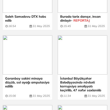
Saleh Səmədovu DTX həbs
Burada tarix danışır, insan
edib
dinləyir-
REPORTAJ
16:54
31 May 2025
15:45
31 May 2025
Goranboy sakini minaya
İstanbul Böyükşəhər
düşüb, sol ayağı amputasiya
Bələdiyyəsində növbəti
edilib
korrupsiya əməliyyatı
keçirilib, 47 nəfər saxlanılıb
15:06
31 May 2025
11:34
31 May 2025