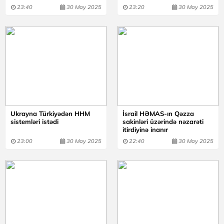
23:40
30 May 2025
23:20
30 May 2025
Ukrayna Türkiyədən HHM
İsrail HƏMAS-ın Qəzza
sistemləri istədi
sakinləri üzərində nəzarəti
itirdiyinə inanır
23:00
30 May 2025
22:40
30 May 2025