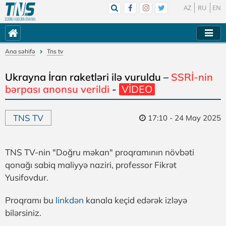
AZ
RU
EN
Ana səhifə
Tns tv
Ukrayna İran raketləri ilə vuruldu –
SSRİ-nin
bərpası anonsu verildi
-
VİDEO
TNS TV
17:10 - 24 May 2025
TNS TV-nin "Doğru məkan" proqramının növbəti
qonağı sabiq maliyyə naziri, professor Fikrət
Yusifovdur.
Proqramı bu
linkdən
kanala keçid edərək izləyə
bilərsiniz.