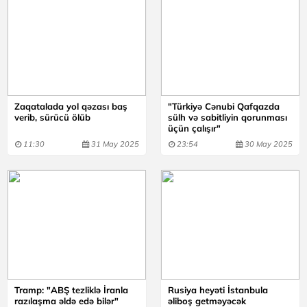
Zaqatalada yol qəzası baş
"Türkiyə Cənubi Qafqazda
verib, sürücü ölüb
sülh və sabitliyin qorunması
üçün çalışır"
11:30
31 May 2025
23:54
30 May 2025
Tramp: "ABŞ tezliklə İranla
Rusiya heyəti İstanbula
razılaşma əldə edə bilər"
əliboş getməyəcək