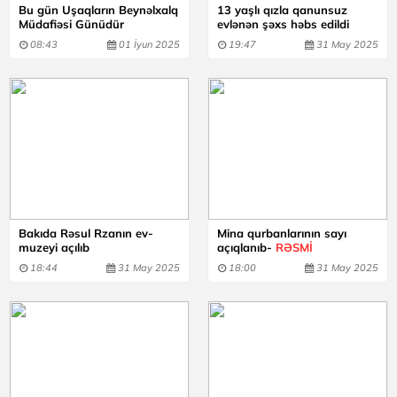
Bu gün Uşaqların Beynəlxalq
13 yaşlı qızla qanunsuz
Müdafiəsi Günüdür
evlənən şəxs həbs edildi
08:43
01 İyun 2025
19:47
31 May 2025
Bakıda Rəsul Rzanın ev-
Mina qurbanlarının sayı
muzeyi açılıb
açıqlanıb-
RƏSMİ
18:44
31 May 2025
18:00
31 May 2025