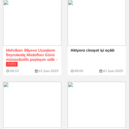
Mehriban Əliyeva Uşaqların
Aktyora cinayət işi açıldı
Beynəlxalq Müdafiəsi Günü
münasibətilə paylaşım edib -
FOTO
09:10
01 İyun 2025
09:00
01 İyun 2025