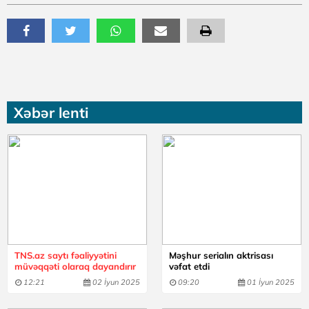
Xəbər lenti
TNS.az saytı fəaliyyətini
Məşhur serialın aktrisası
müvəqqəti olaraq dayandırır
vəfat etdi
12:21
02 İyun 2025
09:20
01 İyun 2025