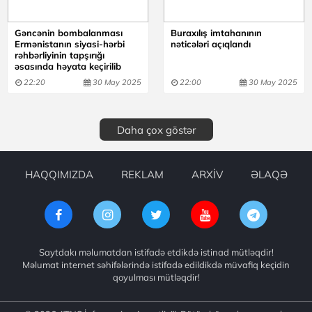
Gəncənin bombalanması
Buraxılış imtahanının
Ermənistanın siyasi-hərbi
nəticələri açıqlandı
rəhbərliyinin tapşırığı
əsasında həyata keçirilib
22:20
30 May 2025
22:00
30 May 2025
Daha çox göstər
HAQQIMIZDA
REKLAM
ARXİV
ƏLAQƏ
Saytdakı məlumatdan istifadə etdikdə istinad mütləqdir!
Məlumat internet səhifələrində istifadə edildikdə müvafiq keçidin
qoyulması mütləqdir!