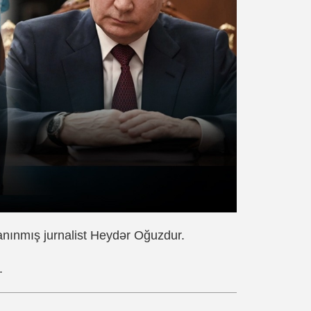
nınmış jurnalist Heydər Oğuzdur.
.