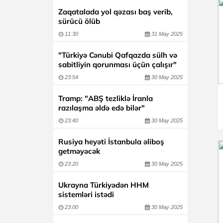
Zaqatalada yol qəzası baş verib,
sürücü ölüb
11:30
31 May 2025
"Türkiyə Cənubi Qafqazda sülh və
sabitliyin qorunması üçün çalışır"
23:54
30 May 2025
Tramp: "ABŞ tezliklə İranla
razılaşma əldə edə bilər"
23:40
30 May 2025
Rusiya heyəti İstanbula əliboş
getməyəcək
23:20
30 May 2025
Ukrayna Türkiyədən HHM
sistemləri istədi
23:00
30 May 2025