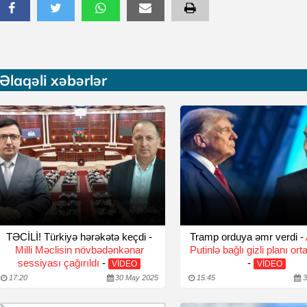
Əlaqəli xəbərlər
TƏCİLİ! Türkiyə hərəkətə keçdi -
Tramp orduya əmr verdi -
Milli Məclisin növbədənkənar
Putinlə bağlı gizli planı ort
sessiyası çağırıldı
-
-
VİDEO
VİDEO
17:20
30 May 2025
15:45
3