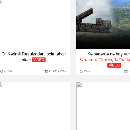
Əli Kərimli Rəsulzadəni belə təhqir
Kəlbəcərdə nə baş ver
etdi -
Ordumuz “Smerç”lə “hədəf
VİDEO
-
VİDEO
16:24
29 May 2025
15:50
2