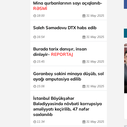
Mina qurbanlarının sayı açıqlanıb-
RƏSMİ
18:00
31 May 2025
Saleh Səmədovu DTX həbs edib
16:54
31 May 2025
Burada tarix danışır, insan
dinləyir-
REPORTAJ
15:45
31 May 2025
Goranboy sakini minaya düşüb, sol
ayağı amputasiya edilib
15:06
31 May 2025
İstanbul Böyükşəhər
Bələdiyyəsində növbəti korrupsiya
əməliyyatı keçirilib, 47 nəfər
saxlanılıb
11:34
31 May 2025