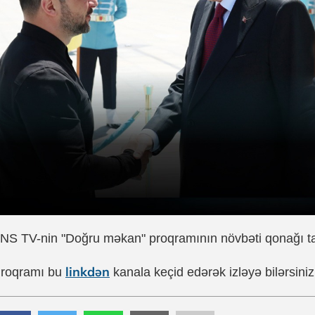
NS TV-nin "Doğru məkan" proqramının növbəti qonağı ta
linkdən
roqramı bu
kanala keçid edərək izləyə bilərsiniz