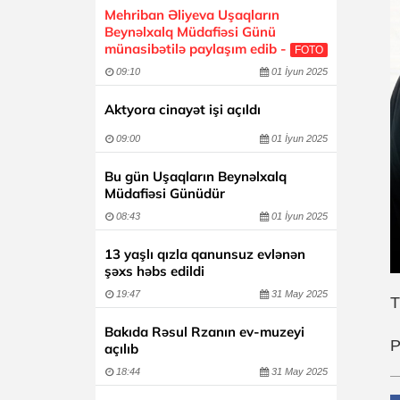
Mehriban Əliyeva Uşaqların
Beynəlxalq Müdafiəsi Günü
münasibətilə paylaşım edib -
FOTO
09:10
01 İyun 2025
Aktyora cinayət işi açıldı
09:00
01 İyun 2025
Bu gün Uşaqların Beynəlxalq
Müdafiəsi Günüdür
08:43
01 İyun 2025
13 yaşlı qızla qanunsuz evlənən
şəxs həbs edildi
19:47
31 May 2025
T
Bakıda Rəsul Rzanın ev-muzeyi
P
açılıb
18:44
31 May 2025