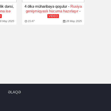
ik dərsi,
4 ölkə müharibəyə qoşulur -
Rusiya
ına isə
genişmiqyaslı hücuma hazırlaşır
-
O
VİDEO
8 May 2025
15:47
28 May 2025
ƏLAQƏ