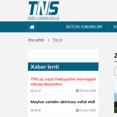
BÜTÜN XƏBƏRLƏR
S
Ana səhifə
Tns tv
Xəbər lenti
TNS.az saytı fəaliyyətini müvəqqəti
olaraq dayandırır
12:21
02 İyun 2025
Məşhur serialın aktrisası vəfat etdi
09:20
01 İyun 2025