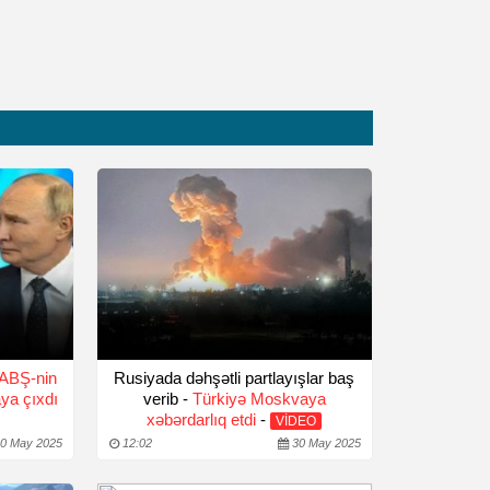
ABŞ-nin
Rusiyada dəhşətli partlayışlar baş
aya çıxdı
verib -
Türkiyə Moskvaya
xəbərdarlıq etdi
-
VİDEO
0 May 2025
12:02
30 May 2025