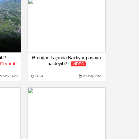
ib? -
Ərdoğan Laçında Bəxtiyar paşaya
"i vurub
nə deyib? -
VİDEO
9 May 2025
14:24
29 May 2025