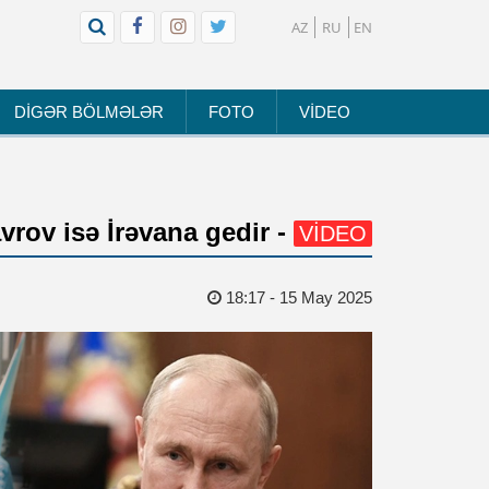
AZ
RU
EN
DİGƏR BÖLMƏLƏR
FOTO
VİDEO
avrov isə İrəvana gedir -
VİDEO
18:17 - 15 May 2025