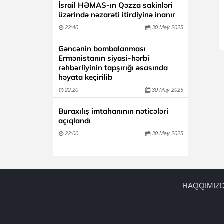
İsrail HƏMAS-ın Qəzza sakinləri
üzərində nəzarəti itirdiyinə inanır
22:40
30 May 2025
Gəncənin bombalanması
Ermənistanın siyasi-hərbi
rəhbərliyinin tapşırığı əsasında
həyata keçirilib
22:20
30 May 2025
Buraxılış imtahanının nəticələri
açıqlandı
22:00
30 May 2025
HAQQIMIZ