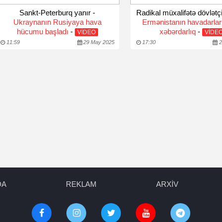
Sankt-Peterburq yanır -
Radikal müxalifətə dövlətçil
Ukraynanın Rusiyaya hava
Ermənistanın havadarlar
hücumu başladı
-
xəbərdarlıq
-
VİDEO
VİDE
11:59
29 May 2025
17:30
2
DA
REKLAM
ARXİV