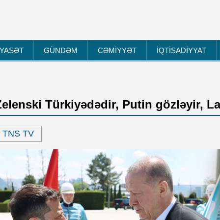
İYASƏT
GÜNDƏM
CƏMİYYƏT
İQTİSADİYYAT
Zelenski Türkiyədədir, Putin gözləyir, L
TNS TV