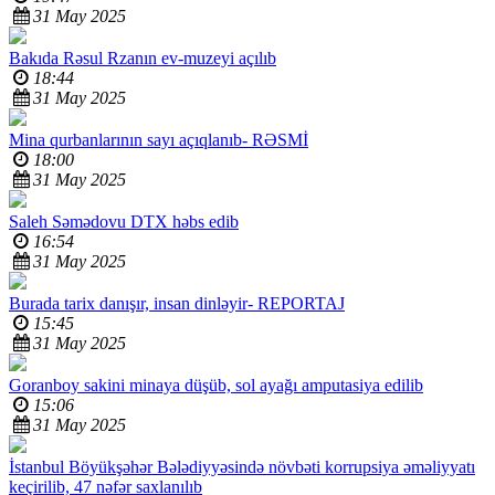
31 May 2025
Bakıda Rəsul Rzanın ev-muzeyi açılıb
18:44
31 May 2025
Mina qurbanlarının sayı açıqlanıb-
RƏSMİ
18:00
31 May 2025
Saleh Səmədovu DTX həbs edib
16:54
31 May 2025
Burada tarix danışır, insan dinləyir-
REPORTAJ
15:45
31 May 2025
Goranboy sakini minaya düşüb, sol ayağı amputasiya edilib
15:06
31 May 2025
İstanbul Böyükşəhər Bələdiyyəsində növbəti korrupsiya əməliyyatı
keçirilib, 47 nəfər saxlanılıb