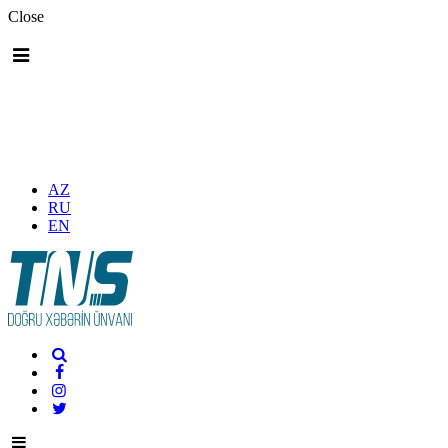
Close
AZ
RU
EN