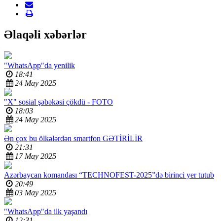
Əlaqəli xəbərlər
"WhatsApp"da yenilik
18:41
24 May 2025
"X" sosial şəbəkəsi çökdü -
FOTO
18:03
24 May 2025
Ən çox bu ölkələrdən smartfon
GƏTİRİLİR
21:31
17 May 2025
Azərbaycan komandası “TECHNOFEST-2025”də birinci yer tutub
20:49
03 May 2025
"WhatsApp"da ilk yaşandı
12:31