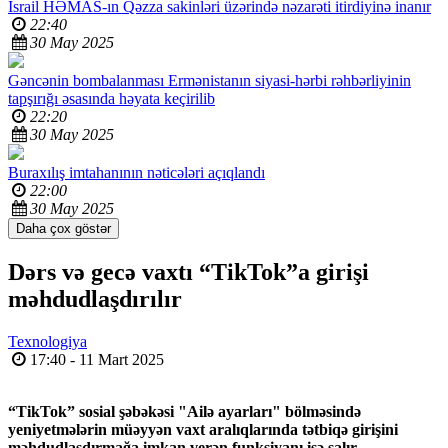
İsrail HƏMAS-ın Qəzza sakinləri üzərində nəzarəti itirdiyinə inanır
22:40
30 May 2025
Gəncənin bombalanması Ermənistanın siyasi-hərbi rəhbərliyinin
tapşırığı əsasında həyata keçirilib
22:20
30 May 2025
Buraxılış imtahanının nəticələri açıqlandı
22:00
30 May 2025
Daha çox göstər
Dərs və gecə vaxtı “TikTok”a girişi
məhdudlaşdırılır
Texnologiya
17:40 - 11 Mart 2025
“TikTok” sosial şəbəkəsi "Ailə ayarları" bölməsində
yeniyetmələrin müəyyən vaxt aralıqlarında tətbiqə girişini
məhdudlaşdırmağa imkan verən funksiyanı işə salır.