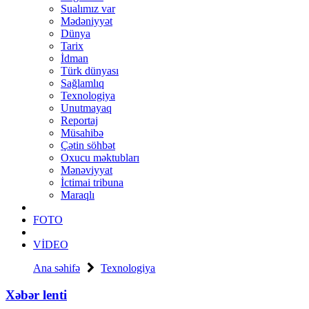
Sualımız var
Mədəniyyət
Dünya
Tarix
İdman
Türk dünyası
Sağlamlıq
Texnologiya
Unutmayaq
Reportaj
Müsahibə
Çətin söhbət
Oxucu məktubları
Mənəviyyat
İctimai tribuna
Maraqlı
FOTO
VİDEO
Ana səhifə
Texnologiya
Xəbər lenti