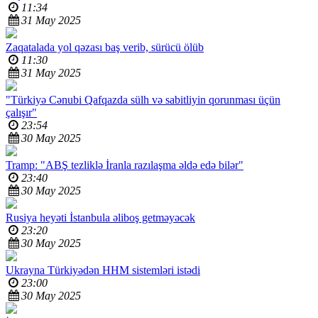
11:34
31 May 2025
Zaqatalada yol qəzası baş verib, sürücü ölüb
11:30
31 May 2025
"Türkiyə Cənubi Qafqazda sülh və sabitliyin qorunması üçün
çalışır"
23:54
30 May 2025
Tramp: "ABŞ tezliklə İranla razılaşma əldə edə bilər"
23:40
30 May 2025
Rusiya heyəti İstanbula əliboş getməyəcək
23:20
30 May 2025
Ukrayna Türkiyədən HHM sistemləri istədi
23:00
30 May 2025