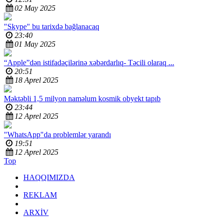
02 May 2025
"Skype" bu tarixdə bağlanacaq
23:40
01 May 2025
“Apple”dən istifadəçilərinə xəbərdarlıq-
Təcili olaraq ...
20:51
18 Aprel 2025
Məktəbli 1,5 milyon naməlum kosmik obyekt tapıb
23:44
12 Aprel 2025
"WhatsApp"da problemlər yarandı
19:51
12 Aprel 2025
Top
HAQQIMIZDA
REKLAM
ARXİV