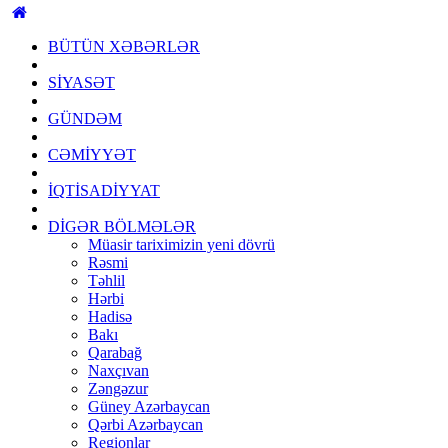
BÜTÜN XƏBƏRLƏR
SİYASƏT
GÜNDƏM
CƏMİYYƏT
İQTİSADİYYAT
DİGƏR BÖLMƏLƏR
Müasir tariximizin yeni dövrü
Rəsmi
Təhlil
Hərbi
Hadisə
Bakı
Qarabağ
Naxçıvan
Zəngəzur
Güney Azərbaycan
Qərbi Azərbaycan
Regionlar