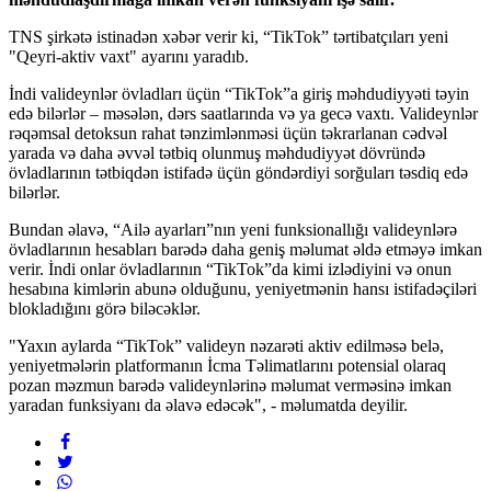
TNS şirkətə istinadən xəbər verir ki, “TikTok” tərtibatçıları yeni
"Qeyri-aktiv vaxt" ayarını yaradıb.
İndi valideynlər övladları üçün “TikTok”a giriş məhdudiyyəti təyin
edə bilərlər – məsələn, dərs saatlarında və ya gecə vaxtı. Valideynlər
rəqəmsal detoksun rahat tənzimlənməsi üçün təkrarlanan cədvəl
yarada və daha əvvəl tətbiq olunmuş məhdudiyyət dövründə
övladlarının tətbiqdən istifadə üçün göndərdiyi sorğuları təsdiq edə
bilərlər.
Bundan əlavə, “Ailə ayarları”nın yeni funksionallığı valideynlərə
övladlarının hesabları barədə daha geniş məlumat əldə etməyə imkan
verir. İndi onlar övladlarının “TikTok”da kimi izlədiyini və onun
hesabına kimlərin abunə olduğunu, yeniyetmənin hansı istifadəçiləri
blokladığını görə biləcəklər.
"Yaxın aylarda “TikTok” valideyn nəzarəti aktiv edilməsə belə,
yeniyetmələrin platformanın İcma Təlimatlarını potensial olaraq
pozan məzmun barədə valideynlərinə məlumat verməsinə imkan
yaradan funksiyanı da əlavə edəcək", - məlumatda deyilir.