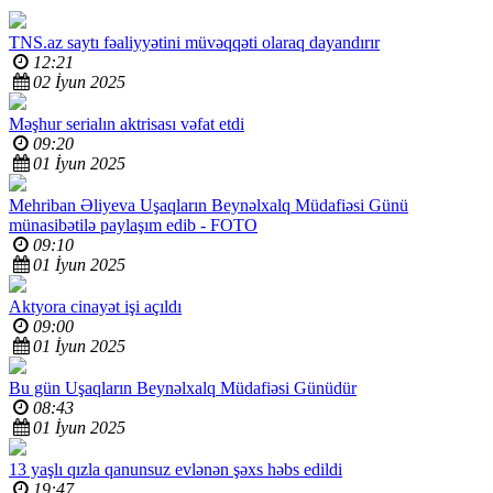
TNS.az saytı fəaliyyətini müvəqqəti olaraq dayandırır
12:21
02 İyun 2025
Məşhur serialın aktrisası vəfat etdi
09:20
01 İyun 2025
Mehriban Əliyeva Uşaqların Beynəlxalq Müdafiəsi Günü
münasibətilə paylaşım edib -
FOTO
09:10
01 İyun 2025
Aktyora cinayət işi açıldı
09:00
01 İyun 2025
Bu gün Uşaqların Beynəlxalq Müdafiəsi Günüdür
08:43
01 İyun 2025
13 yaşlı qızla qanunsuz evlənən şəxs həbs edildi
19:47