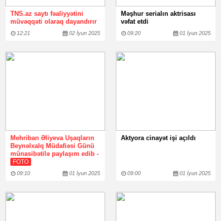
TNS.az saytı fəaliyyətini
Məşhur serialın aktrisası
müvəqqəti olaraq dayandırır
vəfat etdi
12:21
02 İyun 2025
09:20
01 İyun 2025
Mehriban Əliyeva Uşaqların
Aktyora cinayət işi açıldı
Beynəlxalq Müdafiəsi Günü
münasibətilə paylaşım edib -
FOTO
09:10
01 İyun 2025
09:00
01 İyun 2025