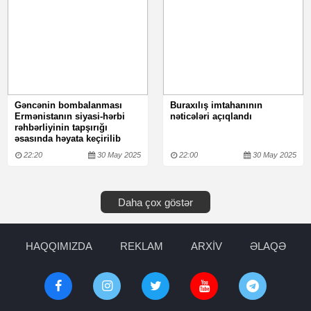
Gəncənin bombalanması
Buraxılış imtahanının
Ermənistanın siyasi-hərbi
nəticələri açıqlandı
rəhbərliyinin tapşırığı
əsasında həyata keçirilib
22:20
30 May 2025
22:00
30 May 2025
Daha çox göstər
HAQQIMIZDA
REKLAM
ARXİV
ƏLAQƏ