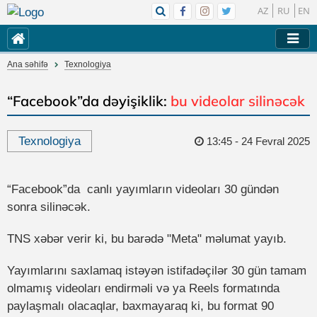
AZ
RU
EN
Ana səhifə
Texnologiya
“Facebook”da dəyişiklik:
bu videolar silinəcək
Texnologiya
13:45 - 24 Fevral 2025
“Facebook”da canlı yayımların videoları 30 gündən
sonra silinəcək.
TNS xəbər verir ki, bu barədə "Meta" məlumat yayıb.
Yayımlarını saxlamaq istəyən istifadəçilər 30 gün tamam
olmamış videoları endirməli və ya Reels formatında
paylaşmalı olacaqlar, baxmayaraq ki, bu format 90