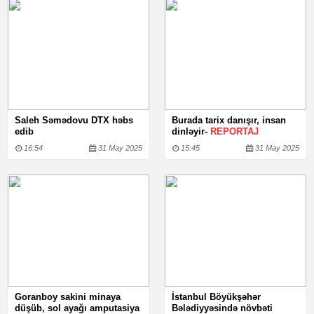
Saleh Səmədovu DTX həbs
Burada tarix danışır, insan
edib
dinləyir-
REPORTAJ
16:54
31 May 2025
15:45
31 May 2025
Goranboy sakini minaya
İstanbul Böyükşəhər
düşüb, sol ayağı amputasiya
Bələdiyyəsində növbəti