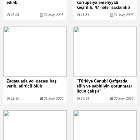
edilib
korrupsiya əməliyyatı
keçirilib, 47 nəfər saxlanılıb
15:06
31 May 2025
11:34
31 May 2025
Zaqatalada yol qəzası baş
"Türkiyə Cənubi Qafqazda
verib, sürücü ölüb
sülh və sabitliyin qorunması
üçün çalışır"
11:30
31 May 2025
23:54
30 May 2025