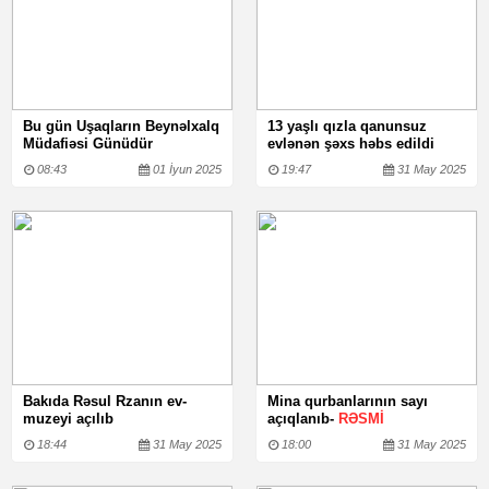
Bu gün Uşaqların Beynəlxalq
13 yaşlı qızla qanunsuz
Müdafiəsi Günüdür
evlənən şəxs həbs edildi
08:43
01 İyun 2025
19:47
31 May 2025
Bakıda Rəsul Rzanın ev-
Mina qurbanlarının sayı
muzeyi açılıb
açıqlanıb-
RƏSMİ
18:44
31 May 2025
18:00
31 May 2025