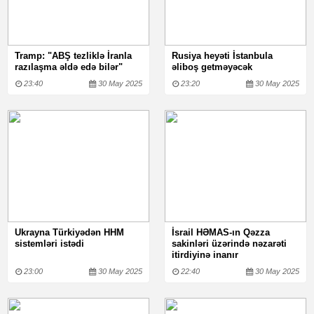
Tramp: "ABŞ tezliklə İranla
Rusiya heyəti İstanbula
razılaşma əldə edə bilər"
əliboş getməyəcək
23:40
30 May 2025
23:20
30 May 2025
Ukrayna Türkiyədən HHM
İsrail HƏMAS-ın Qəzza
sistemləri istədi
sakinləri üzərində nəzarəti
itirdiyinə inanır
23:00
30 May 2025
22:40
30 May 2025