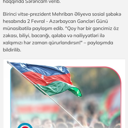
haqqında Sərəncam verib.
Birinci vitse-prezident Mehriban Əliyeva sosial şəbəkə
hesabında 2 Fevral - Azərbaycan Gəncləri Günü
münasibətilə paylaşım edib. "Qoy hər bir gəncimiz öz
zəkası, biliyi, bacarığı, qələbə və nailiyyətləri ilə
xalqımızı hər zaman qürurlandırsın!" – paylaşımda
bildirilib.