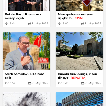
Bakıda Rəsul Rzanın ev-
Mina qurbanlarının sayı
muzeyi açılıb
açıqlanıb-
RƏSMİ
18:44
31 May 2025
18:00
31 May 2025
Saleh Səmədovu DTX həbs
Burada tarix danışır, insan
edib
dinləyir-
REPORTAJ
16:54
31 May 2025
15:45
31 May 2025