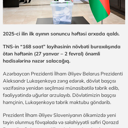
2025-ci ilin ilk ayının sonuncu həftəsi arxada qaldı.
TNS-in “168 saat” layihəsinin növbəti buraxılışında
ötən həftənin (27 yanvar – 2 fevral) önəmli
hadisələrinə nəzər salacağıq.
Azərbaycan Prezidenti İlham Əliyev Belarus Prezidenti
Aleksandr Lukaşenkoya zəng edərək, dövlət başçısı
vəzifəsinə yenidən seçilməsi münasibətilə təbrik edib,
fəaliyyətində uğurlar arzulayıb. Dövlətimizin başçısı
həmçinin, Lukaşenkoya təbrik məktubu göndərib.
Prezident İlham Əliyev Sloveniyanın ölkəmizdə yeni
təyin olunmuş fövqəladə və səlahiyyətli səfiri Qorazd