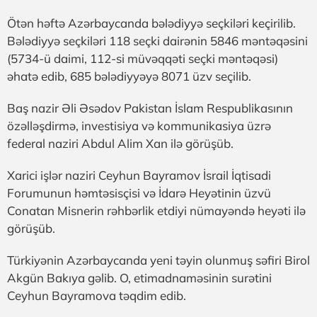
Ötən həftə Azərbaycanda bələdiyyə seçkiləri keçirilib.
Bələdiyyə seçkiləri 118 seçki dairənin 5846 məntəqəsini
(5734-ü daimi, 112-si müvəqqəti seçki məntəqəsi)
əhatə edib, 685 bələdiyyəyə 8071 üzv seçilib.
Baş nazir Əli Əsədov Pakistan İslam Respublikasının
özəlləşdirmə, investisiya və kommunikasiya üzrə
federal naziri Abdul Alim Xan ilə görüşüb.
Xarici işlər naziri Ceyhun Bayramov İsrail İqtisadi
Forumunun həmtəsisçisi və İdarə Heyətinin üzvü
Conatan Misnerin rəhbərlik etdiyi nümayəndə heyəti ilə
görüşüb.
Türkiyənin Azərbaycanda yeni təyin olunmuş səfiri Birol
Akgün Bakıya gəlib. O, etimadnaməsinin surətini
Ceyhun Bayramova təqdim edib.