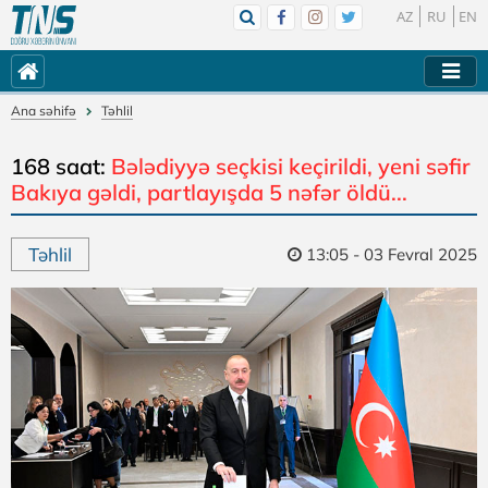
AZ
RU
EN
Ana səhifə
Təhlil
168 saat:
Bələdiyyə seçkisi keçirildi, yeni səfir
Bakıya gəldi, partlayışda 5 nəfər öldü...
Təhlil
13:05 - 03 Fevral 2025