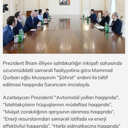
Prezident İlham Əliyev sahibkarlığın inkişafı sahəsində
uzunmüddətli səmərəli fəaliyyətinə görə Məmməd
Qurban oğlu Musayevin “Şöhrət” ordeni ilə təltif
edilməsi haqqında Sərəncam imzalayıb.
Azərbaycan Prezidenti "Avtomobil yolları haqqında",
“İstehlakçıların hüquqlarının müdafiəsi haqqında”,
“Məişət zorakılığının qarşısının alınması haqqında”,
“Enerji resurslarından səmərəli istifadə və enerji
effektivliyi haqqında”, “Hərbi xidmətkeçmə haqqında”