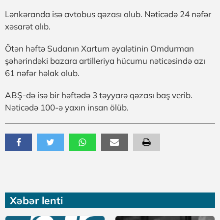
Lənkəranda isə avtobus qəzası olub. Nəticədə 24 nəfər
xəsarət alıb.
Ötən həftə Sudanın Xartum əyalətinin Omdurman
şəhərindəki bazara artilleriya hücumu nəticəsində azı
61 nəfər həlak olub.
ABŞ-də isə bir həftədə 3 təyyarə qəzası baş verib.
Nəticədə 100-ə yaxın insan ölüb.
Xəbər lenti