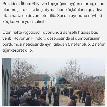
Prezident İlham Əliyevin tapşırığına uyğun olaraq, azad
olunmuş ərazilərə keçmiş məcburi köçkünlərin qayıdışı
ötən həftə də davam etdirilib. Xocalı rayonuna növbəti
köç karvanı yola salınıb.
Ötən həftə Ağcabədi rayonunda dəhşətli hadisə baş
verib. Rayonun Hindarx qəsəbəsində əl qumbarasının
partlaması nəticəsində eyni ailədən 5 nəfər ölüb, 2 nəfər
ağır xəsarət alıb.