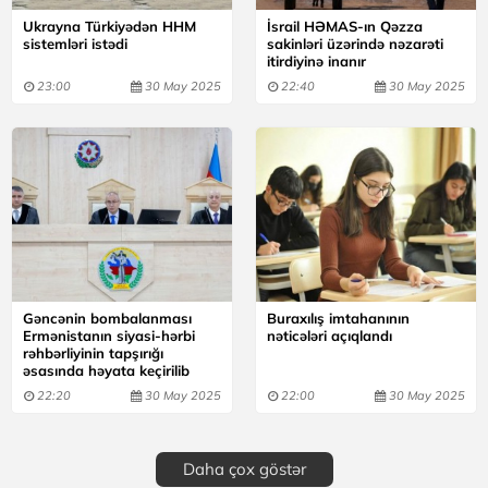
Ukrayna Türkiyədən HHM
İsrail HƏMAS-ın Qəzza
sistemləri istədi
sakinləri üzərində nəzarəti
itirdiyinə inanır
23:00
30 May 2025
22:40
30 May 2025
Gəncənin bombalanması
Buraxılış imtahanının
Ermənistanın siyasi-hərbi
nəticələri açıqlandı
rəhbərliyinin tapşırığı
əsasında həyata keçirilib
22:20
30 May 2025
22:00
30 May 2025
Daha çox göstər