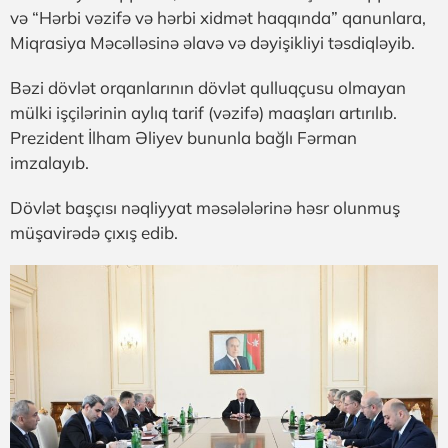
və “Hərbi vəzifə və hərbi xidmət haqqında” qanunlara,
Miqrasiya Məcəlləsinə əlavə və dəyişikliyi təsdiqləyib.
Bəzi dövlət orqanlarının dövlət qulluqçusu olmayan
mülki işçilərinin aylıq tarif (vəzifə) maaşları artırılıb.
Prezident İlham Əliyev bununla bağlı Fərman
imzalayıb.
Dövlət başçısı nəqliyyat məsələlərinə həsr olunmuş
müşavirədə çıxış edib.