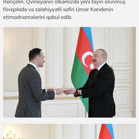
Rençelin, Qvineyanın ölkəmizdə yeni təyin olunmuş
fövqəladə və səlahiyyətli səfiri Umar Kandenin
etimadnamələrini qəbul edib.