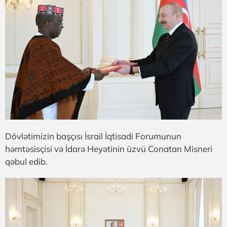
Dövlətimizin başçısı İsrail İqtisadi Forumunun
həmtəsisçisi və İdarə Heyətinin üzvü Conatan Misneri
qəbul edib.