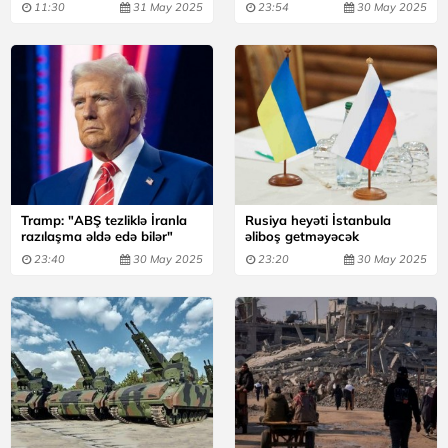
11:30
31 May 2025
23:54
30 May 2025
Tramp: "ABŞ tezliklə İranla
Rusiya heyəti İstanbula
razılaşma əldə edə bilər"
əliboş getməyəcək
23:40
30 May 2025
23:20
30 May 2025