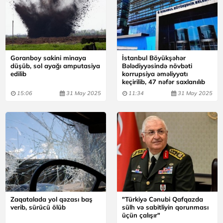
Goranboy sakini minaya
İstanbul Böyükşəhər
düşüb, sol ayağı amputasiya
Bələdiyyəsində növbəti
edilib
korrupsiya əməliyyatı
keçirilib, 47 nəfər saxlanılıb
15:06
31 May 2025
11:34
31 May 2025
Zaqatalada yol qəzası baş
"Türkiyə Cənubi Qafqazda
verib, sürücü ölüb
sülh və sabitliyin qorunması
üçün çalışır"