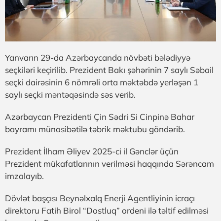
Yanvarın 29-da Azərbaycanda növbəti bələdiyyə
seçkiləri keçirilib. Prezident Bakı şəhərinin 7 saylı Səbail
seçki dairəsinin 6 nömrəli orta məktəbdə yerləşən 1
saylı seçki məntəqəsində səs verib.
Azərbaycan Prezidenti Çin Sədri Si Cinpinə Bahar
bayramı münasibətilə təbrik məktubu göndərib.
Prezident İlham Əliyev 2025-ci il Gənclər üçün
Prezident mükafatlarının verilməsi haqqında Sərəncam
imzalayıb.
Dövlət başçısı Beynəlxalq Enerji Agentliyinin icraçı
direktoru Fatih Birol “Dostluq” ordeni ilə təltif edilməsi