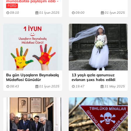
münasibətilə paylaşım edib -
FOTO
09:10
01 İyun 2025
09:00
01 İyun 2025
Bu gün Uşaqların Beynəlxalq
13 yaşlı qızla qanunsuz
Müdafiəsi Günüdür
evlənən şəxs həbs edildi
08:43
01 İyun 2025
19:47
31 May 2025