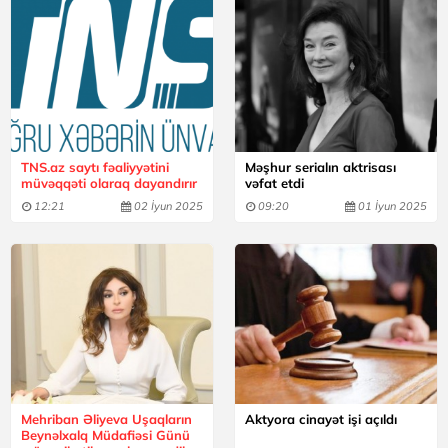
TNS.az saytı fəaliyyətini
Məşhur serialın aktrisası
müvəqqəti olaraq dayandırır
vəfat etdi
12:21
02 İyun 2025
09:20
01 İyun 2025
Mehriban Əliyeva Uşaqların
Aktyora cinayət işi açıldı
Beynəlxalq Müdafiəsi Günü