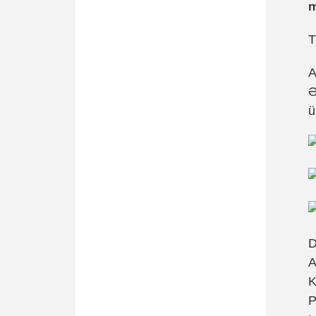
m
T
A
Ə
ü
D
A
K
P