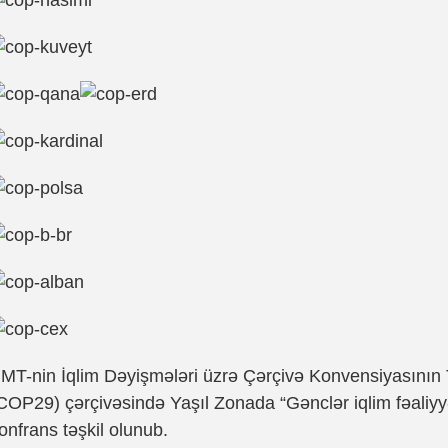
MT-nin İqlim Dəyişmələri üzrə Çərçivə Konvensiyasının 
COP29) çərçivəsində Yaşıl Zonada “Gənclər iqlim fəaliy
onfrans təşkil olunub.