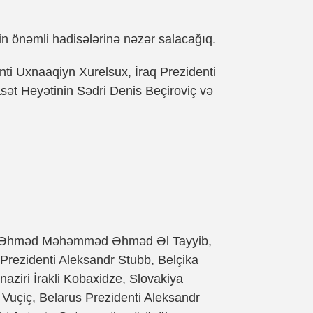
nin önəmli hadisələrinə nəzər salacağıq.
ti Uxnaaqiyn Xurelsux, İraq Prezidenti
ət Heyətinin Sədri Denis Beçiroviç və
mam Əhməd Məhəmməd Əhməd Əl Tayyib,
a Prezidenti Aleksandr Stubb, Belçika
naziri İrakli Kobaxidze, Slovakiya
r Vuçiç, Belarus Prezidenti Aleksandr