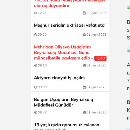
olaraq dayandırır
12:21
02 İyun 2025
B
Məşhur serialın aktrisası vəfat etdi
s
09:20
01 İyun 2025
S
Mehriban Əliyeva Uşaqların
Beynəlxalq Müdafiəsi Günü
münasibətilə paylaşım edib -
FOTO
A
09:10
01 İyun 2025
ü
Aktyora cinayət işi açıldı
7
09:00
01 İyun 2025
n
Bu gün Uşaqların Beynəlxalq
B
Müdafiəsi Günüdür
K
08:43
01 İyun 2025
m
13 yaşlı qızla qanunsuz evlənən