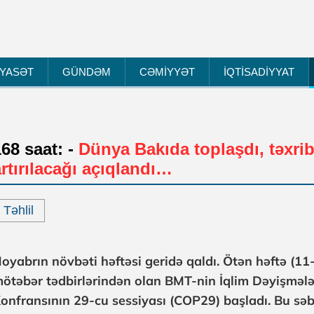
İYASƏT
GÜNDƏM
CƏMİYYƏT
İQTİSADİYYAT
168 saat: -
Dünya Bakıda toplaşdı, təxrib
artırılacağı açıqlandı…
Təhlil
oyabrın növbəti həftəsi geridə qaldı. Ötən həftə (1
ötəbər tədbirlərindən olan BMT-nin İqlim Dəyişmələr
onfransının 29-cu sessiyası (COP29) başladı. Bu s