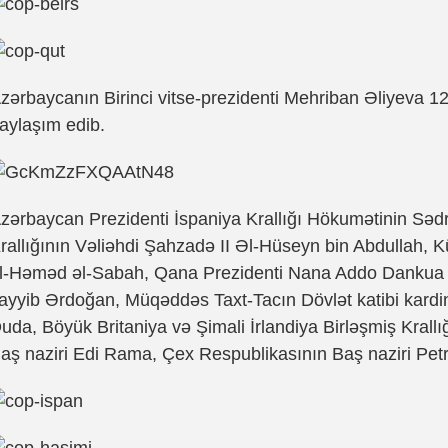
zərbaycanın Birinci vitse-prezidenti Mehriban Əliyeva 1
aylaşım edib.
zərbaycan Prezidenti İspaniya Krallığı Hökumətinin Səd
rallığının Vəliəhdi Şahzadə II Əl-Hüseyn bin Abdullah, 
l-Həməd əl-Sabah, Qana Prezidenti Nana Addo Dankua 
ayyib Ərdoğan, Müqəddəs Taxt-Tacın Dövlət katibi kardin
uda, Böyük Britaniya və Şimali İrlandiya Birləşmiş Krallı
aş naziri Edi Rama, Çex Respublikasının Baş naziri Petr 