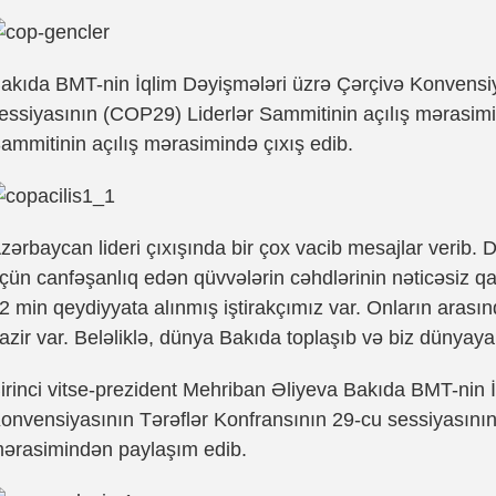
akıda BMT-nin İqlim Dəyişmələri üzrə Çərçivə Konvensiy
essiyasının (COP29) Liderlər Sammitinin açılış mərasimi k
ammitinin açılış mərasimində çıxış edib.
zərbaycan lideri çıxışında bir çox vacib mesajlar verib. 
çün canfəşanlıq edən qüvvələrin cəhdlərinin nəticəsiz qa
2 min qeydiyyata alınmış iştirakçımız var. Onların arası
azir var. Beləliklə, dünya Bakıda toplaşıb və biz dünyaya
irinci vitse-prezident Mehriban Əliyeva Bakıda BMT-nin 
onvensiyasının Tərəflər Konfransının 29-cu sessiyasının
ərasimindən paylaşım edib.