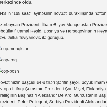
ərkəzində oldu.
NS-in “168 saat” layihəsinin növbəti buraxılışında həftə
zərbaycan Prezidenti İlham Əliyev Monqolustan Preziden
bdüllətif Camal Rəşid, Bosniya və Herseqovinanın Rəyas
zvü Jelka Tsviyanoviç ilə görüşüb.
övlətimizin başçısı Əl-Əzhəri Şərifin şeyxi, böyük i
vropa İttifaqı Şurasının Prezidenti Şarl Mişel, Finlandiy
rallığının Baş naziri Aleksandr De Kro, Gürcüstanın Baş 
rezidenti Peter Pelleqrini, Serbiya Prezidenti Aleksanda