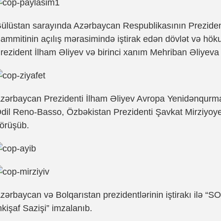
ülüstan sarayında Azərbaycan Respublikasının Preziden
ammitinin açılış mərasimində iştirak edən dövlət və hökum
rezident İlham Əliyev və birinci xanım Mehriban Əliyeva t
zərbaycan Prezidenti İlham Əliyev Avropa Yenidənqurma
dil Reno-Basso, Özbəkistan Prezidenti Şavkat Mirziyoye
örüşüb.
zərbaycan və Bolqarıstan prezidentlərinin iştirakı ilə “
nkişaf Sazişi” imzalanıb.