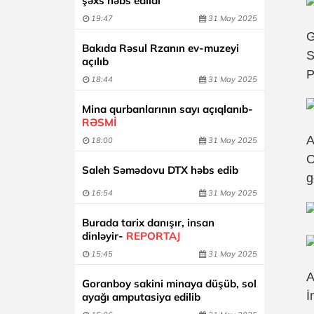
şəxs həbs edildi
19:47
31 May 2025
G
Bakıda Rəsul Rzanın ev-muzeyi
S
açılıb
P
18:44
31 May 2025
Mina qurbanlarının sayı açıqlanıb-
RƏSMİ
A
18:00
31 May 2025
O
Saleh Səmədovu DTX həbs edib
g
16:54
31 May 2025
Burada tarix danışır, insan
dinləyir-
REPORTAJ
15:45
31 May 2025
A
Goranboy sakini minaya düşüb, sol
İ
ayağı amputasiya edilib