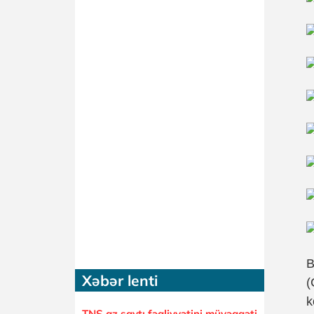
B
Xəbər lenti
(
k
TNS.az saytı fəaliyyətini müvəqqəti