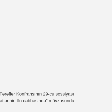
Tərəflər Konfransının 29-cu sessiyası
yətlərinin ön cəbhəsində” mövzusunda