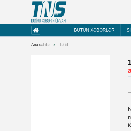
BÜTÜN XƏBƏRLƏR
S
Ana səhifə
Təhlil
N
m
K