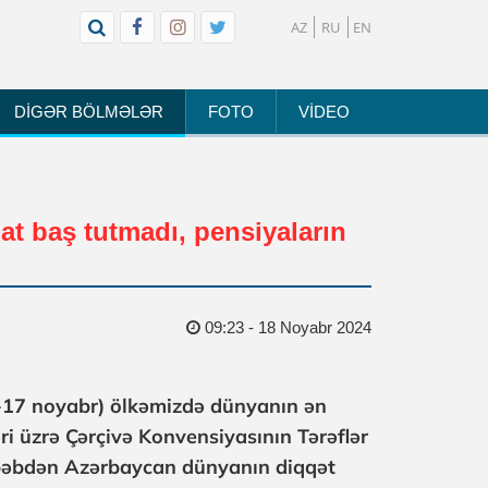
AZ
RU
EN
DİGƏR BÖLMƏLƏR
FOTO
VİDEO
at baş tutmadı, pensiyaların
09:23 - 18 Noyabr 2024
1-17 noyabr) ölkəmizdə dünyanın ən
i üzrə Çərçivə Konvensiyasının Tərəflər
əbəbdən Azərbaycan dünyanın diqqət