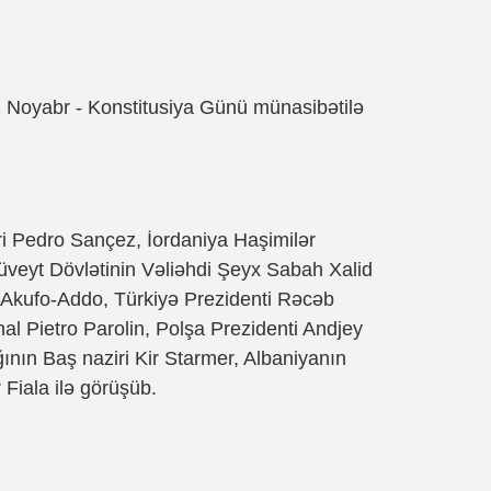
2 Noyabr - Konstitusiya Günü münasibətilə
ri Pedro Sançez, İordaniya Haşimilər
Küveyt Dövlətinin Vəliəhdi Şeyx Sabah Xalid
Akufo-Addo, Türkiyə Prezidenti Rəcəb
al Pietro Parolin, Polşa Prezidenti Andjey
ğının Baş naziri Kir Starmer, Albaniyanın
Fiala ilə görüşüb.