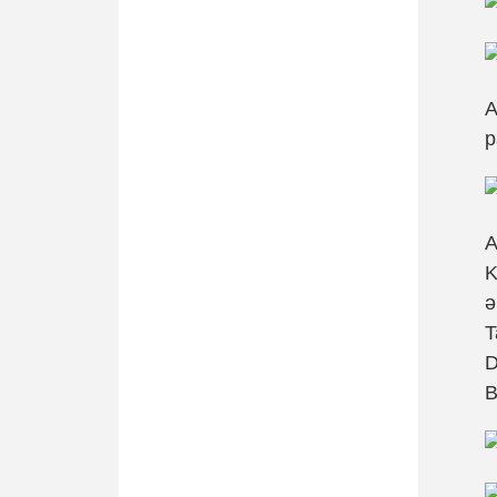
A
p
A
K
ə
T
D
B