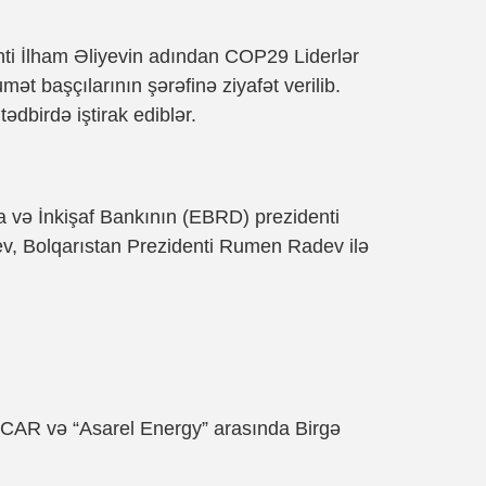
ti İlham Əliyevin adından COP29 Liderlər
ət başçılarının şərəfinə ziyafət verilib.
ədbirdə iştirak ediblər.
 və İnkişaf Bankının (EBRD) prezidenti
v, Bolqarıstan Prezidenti Rumen Radev ilə
SOCAR və “Asarel Energy” arasında Birgə