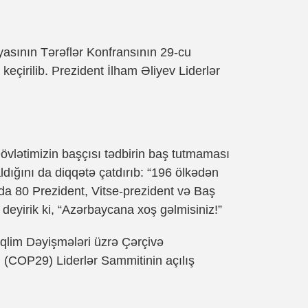
asının Tərəflər Konfransının 29-cu
eçirilib. Prezident İlham Əliyev Liderlər
Dövlətimizin başçısı tədbirin baş tutmaması
ldığını da diqqətə çatdırıb: “196 ölkədən
nda 80 Prezident, Vitse-prezident və Baş
 deyirik ki, “Azərbaycana xoş gəlmisiniz!”
İqlim Dəyişmələri üzrə Çərçivə
 (COP29) Liderlər Sammitinin açılış