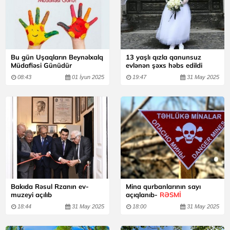
Bu gün Uşaqların Beynəlxalq
13 yaşlı qızla qanunsuz
Müdafiəsi Günüdür
evlənən şəxs həbs edildi
08:43
01 İyun 2025
19:47
31 May 2025
Bakıda Rəsul Rzanın ev-
Mina qurbanlarının sayı
muzeyi açılıb
açıqlanıb-
RƏSMİ
18:44
31 May 2025
18:00
31 May 2025