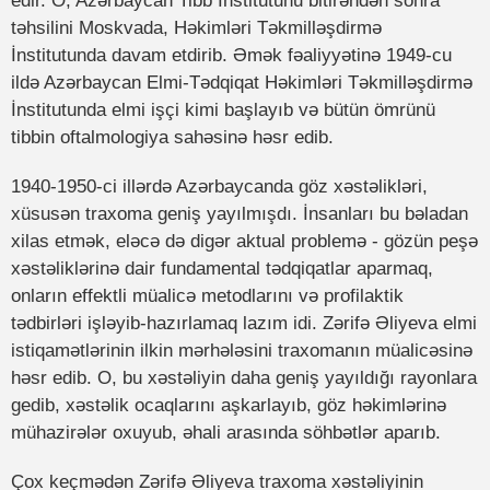
edir. O, Azərbaycan Tibb İnstitutunu bitirəndən sonra
təhsilini Moskvada, Həkimləri Təkmilləşdirmə
İnstitutunda davam etdirib. Əmək fəaliyyətinə 1949-cu
ildə Azərbaycan Elmi-Tədqiqat Həkimləri Təkmilləşdirmə
İnstitutunda elmi işçi kimi başlayıb və bütün ömrünü
tibbin oftalmologiya sahəsinə həsr edib.
1940-1950-ci illərdə Azərbaycanda göz xəstəlikləri,
xüsusən traxoma geniş yayılmışdı. İnsanları bu bəladan
xilas etmək, eləcə də digər aktual problemə - gözün peşə
xəstəliklərinə dair fundamental tədqiqatlar aparmaq,
onların effektli müalicə metodlarını və profilaktik
tədbirləri işləyib-hazırlamaq lazım idi. Zərifə Əliyeva elmi
istiqamətlərinin ilkin mərhələsini traxomanın müalicəsinə
həsr edib. O, bu xəstəliyin daha geniş yayıldığı rayonlara
gedib, xəstəlik ocaqlarını aşkarlayıb, göz həkimlərinə
mühazirələr oxuyub, əhali arasında söhbətlər aparıb.
Çox keçmədən Zərifə Əliyeva traxoma xəstəliyinin