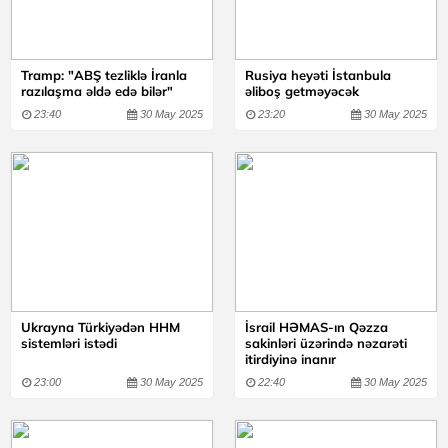
Tramp: "ABŞ tezliklə İranla
Rusiya heyəti İstanbula
razılaşma əldə edə bilər"
əliboş getməyəcək
23:40
30 May 2025
23:20
30 May 2025
Ukrayna Türkiyədən HHM
İsrail HƏMAS-ın Qəzza
sistemləri istədi
sakinləri üzərində nəzarəti
itirdiyinə inanır
23:00
30 May 2025
22:40
30 May 2025