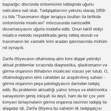
başlanğıc dövründə sintomisinin tətbiqində uğurlu
nəticələrə nail olub. Tədqiqatlarının yekunu olaraq 1959-
cu ildə “Traxomanın digər terapiya üsulları ilə birlikdə
sintomisinlə müalicəsi” mövzusunda namizədlik
dissertasiyasını uğurla müdafiə edib. Onun təklif etdiyi
müalicə metodu respublikada geniş tətbiq olunub və
traxomanın bir xəstəlik kimi aradan qalxmasında mühüm
rol oynayıb.
Zərifə Əliyevanın oftalmoloq-alim kimi diqqət yetirdiyi
aktual problemlər sırasında diaqnostika, qlaukomanın və
görmə orqanının iltihabının müalicəsi xüsusi yer tutub. O,
oftalmologiyanın elmi cəhətdən az araşdırılmış sahəsi -
görmə orqanının peşə patologiyasını dərindən tədqiq
edib. Bu problemin aktuallığı yalnız kimya və elektronika
sənayesinin geniş inkişafı ilə deyil, həm də bir çox yeni
kimyəvi birləşmələrin görmə orqanına təsirinin tədqiqi ilə
əlaqədar idi. Zərifə Əliyeva bu sahənin ilk tədqiqatçısı