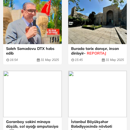
Saleh Səmədovu DTX həbs
Burada tarix danışır, insan
edib
dinləyir-
REPORTAJ
16:54
31 May 2025
15:45
31 May 2025
Goranboy sakini minaya
İstanbul Böyükşəhər
düşüb, sol ayağı amputasiya
Bələdiyyəsində növbəti