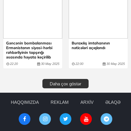
Gəncənin bombalanması
Buraxılış imtahanının
Ermənistanın siyasi-hərbi
nəticələri açıqlandı
rəhbərliyinin tapşırığı
əsasında həyata keçirilib
22:20
30 May 2025
22:00
30 May 2025
Daha çox göstər
HAQQIMIZDA
REKLAM
ARXİV
ƏLAQƏ