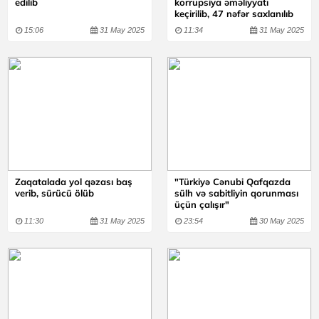
edilib
korrupsiya əməliyyatı
keçirilib, 47 nəfər saxlanılıb
15:06
31 May 2025
11:34
31 May 2025
Zaqatalada yol qəzası baş
"Türkiyə Cənubi Qafqazda
verib, sürücü ölüb
sülh və sabitliyin qorunması
üçün çalışır"
11:30
31 May 2025
23:54
30 May 2025