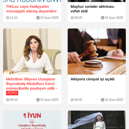
TNS.az saytı fəaliyyətini
Məşhur serialın aktrisası
müvəqqəti olaraq dayandırır
vəfat etdi
12:21
02 İyun 2025
09:20
01 İyun 2025
Mehriban Əliyeva Uşaqların
Aktyora cinayət işi açıldı
Beynəlxalq Müdafiəsi Günü
münasibətilə paylaşım edib -
FOTO
09:10
01 İyun 2025
09:00
01 İyun 2025