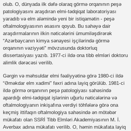
olub. O, dünyada ilk dəfə olaraq görmə orqanının peşə
patologiyasını araşdıran elmi-tədqiqat laboratoriyası
yaradıb və elm aləmində yeni bir istiqamətin - peşə
oftalmologiyasının əsasını qoyub. Bu sahəyə dair
araşdırmalarının ilkin nəticələrini ümumiləşdirərək
“Azərbaycanın kimya sənayesi işçilərində görmə
orqanının vəziyyəti” mövzusunda doktorluq
dissertasiyası yazıb. 1977-ci ildə ona tibb elmləri doktoru
alimlik dərəcəsi verilib.
Gərgin və məhsuldar elmi fəaliyyətinə görə 1980-ci ildə
“Əməkdar elm xadimi” fəxri adına layiq görülüb. 1981-ci
ildə görmə orqanının peşə patologiyası sahəsində
apardığı elmi-tədqiqat işlərinin uğurlu nəticələrinə və
oftalmologiyanın inkişafına verdiyi töhfələrə görə ona
keçmiş ittifaqın oftalmologiya sahəsində ən mötəbər
mükafatı olan SSRİ Tibb Elmləri Akademiyasının M. İ.
Averbax adına mükafatı verilib. O, həmin mükafata layiq