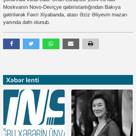
Moskvanın Novo-Deviçye qəbiristanlığından Bakıya
gətirilərək Fəxri Xiyabanda, atası Əziz Əliyevin məzarı
yanında dəfn olunub.
Xəbər lenti