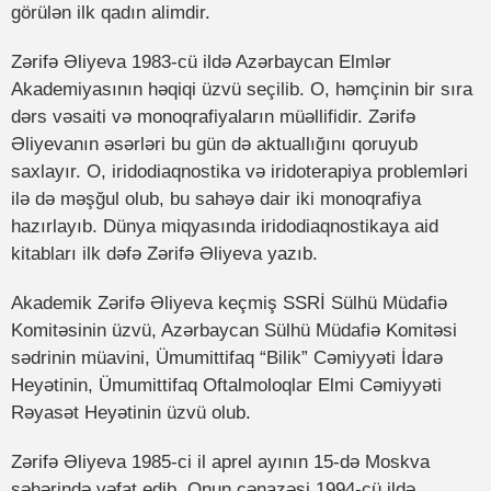
görülən ilk qadın alimdir.
Zərifə Əliyeva 1983-cü ildə Azərbaycan Elmlər
Akademiyasının həqiqi üzvü seçilib. O, həmçinin bir sıra
dərs vəsaiti və monoqrafiyaların müəllifidir. Zərifə
Əliyevanın əsərləri bu gün də aktuallığını qoruyub
saxlayır. O, iridodiaqnostika və iridoterapiya problemləri
ilə də məşğul olub, bu sahəyə dair iki monoqrafiya
hazırlayıb. Dünya miqyasında iridodiaqnostikaya aid
kitabları ilk dəfə Zərifə Əliyeva yazıb.
Akademik Zərifə Əliyeva keçmiş SSRİ Sülhü Müdafiə
Komitəsinin üzvü, Azərbaycan Sülhü Müdafiə Komitəsi
sədrinin müavini, Ümumittifaq “Bilik” Cəmiyyəti İdarə
Heyətinin, Ümumittifaq Oftalmoloqlar Elmi Cəmiyyəti
Rəyasət Heyətinin üzvü olub.
Zərifə Əliyeva 1985-ci il aprel ayının 15-də Moskva
şəhərində vəfat edib. Onun cənazəsi 1994-cü ildə