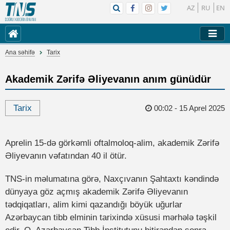
AZ
RU
EN
Ana səhifə
Tarix
Akademik Zərifə Əliyevanın anım günüdür
Tarix
00:02 - 15 Aprel 2025
Aprelin 15-də görkəmli oftalmoloq-alim, akademik Zərifə
Əliyevanın vəfatından 40 il ötür.
TNS-in məlumatına görə, Naxçıvanın Şahtaxtı kəndində
dünyaya göz açmış akademik Zərifə Əliyevanın
tədqiqatları, alim kimi qazandığı böyük uğurlar
Azərbaycan tibb elminin tarixində xüsusi mərhələ təşkil