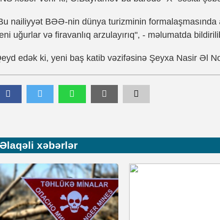
Bu nailiyyət BƏƏ-nin dünya turizminin formalaşmasında ar
eni uğurlar və firavanlıq arzulayırıq", - məlumatda bildirili
eyd edək ki, yeni baş katib vəzifəsinə Şeyxa Nasir Əl No
Əlaqəli xəbərlər