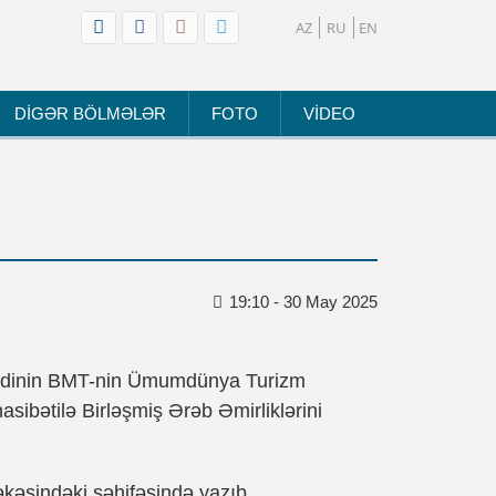
AZ
RU
EN
DİGƏR BÖLMƏLƏR
FOTO
VİDEO
19:10 - 30 May 2025
zədinin BMT-nin Ümumdünya Turizm
sibətilə Birləşmiş Ərəb Əmirliklərini
kəsindəki səhifəsində yazıb.