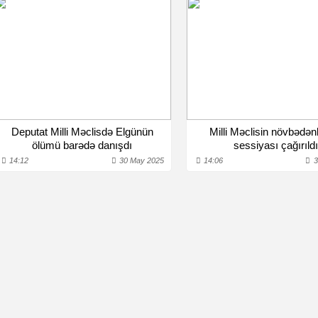
Deputat Milli Məclisdə Elgünün
Milli Məclisin növbədə
ölümü barədə danışdı
sessiyası çağırıld
14:12
30 May 2025
14:06
3