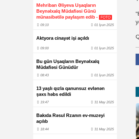
Mehriban Əliyeva Uşaqların
Beynəlxalq Müdafiəsi Günü
"
münasibətilə paylaşım edib -
FOTO
y
09:10
01 İyun 2025
Q
Aktyora cinayət işi açıldı
09:00
01 İyun 2025
Bu gün Uşaqların Beynəlxalq
Müdafiəsi Günüdür
08:43
01 İyun 2025
13 yaşlı qızla qanunsuz evlənən
şəxs həbs edildi
19:47
31 May 2025
Bakıda Rəsul Rzanın ev-muzeyi
açılıb
18:44
31 May 2025