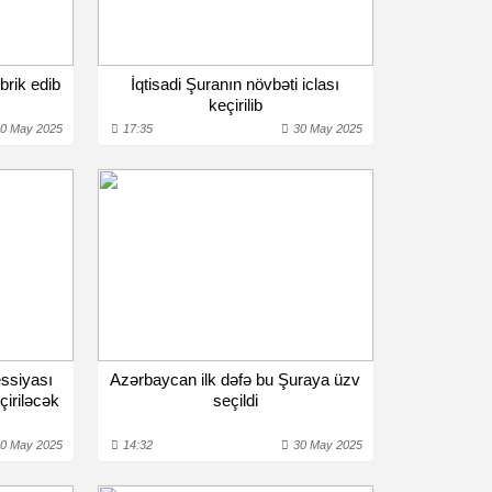
brik edib
İqtisadi Şuranın növbəti iclası
keçirilib
0 May 2025
17:35
30 May 2025
ssiyası
Azərbaycan ilk dəfə bu Şuraya üzv
eçiriləcək
seçildi
0 May 2025
14:32
30 May 2025