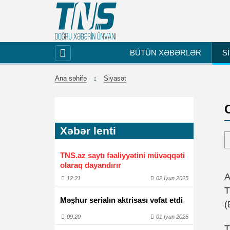
BÜTÜN XƏBƏRLƏR
S
Ana səhifə
Siyasət
Xəbər lenti
TNS.az saytı fəaliyyətini müvəqqəti
olaraq dayandırır
A
12:21
02 İyun 2025
T
Məşhur serialın aktrisası vəfat etdi
(
09:20
01 İyun 2025
T