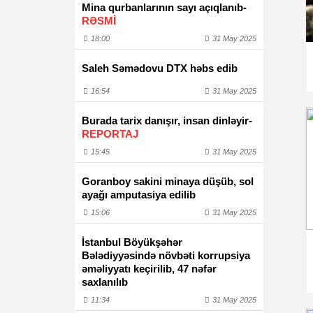
Mina qurbanlarının sayı açıqlanıb-
RƏSMİ
18:00
31 May 2025
Saleh Səmədovu DTX həbs edib
16:54
31 May 2025
Burada tarix danışır, insan dinləyir-
REPORTAJ
15:45
31 May 2025
Goranboy sakini minaya düşüb, sol
ayağı amputasiya edilib
15:06
31 May 2025
İstanbul Böyükşəhər
Bələdiyyəsində növbəti korrupsiya
əməliyyatı keçirilib, 47 nəfər
saxlanılıb
11:34
31 May 2025