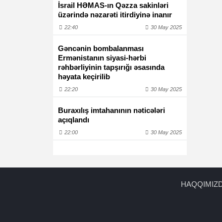
İsrail HƏMAS-ın Qəzza sakinləri
üzərində nəzarəti itirdiyinə inanır
22:40
30 May 2025
Gəncənin bombalanması
Ermənistanın siyasi-hərbi
rəhbərliyinin tapşırığı əsasında
həyata keçirilib
22:20
30 May 2025
Buraxılış imtahanının nəticələri
açıqlandı
22:00
30 May 2025
HAQQIMIZ