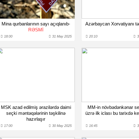
Mina qurbanlarının sayı açıqlanıb-
Azərbaycan Xorvatiyanı tə
RƏSMİ
18:00
31 May 2025
20:10
3
MSK azad edilmiş ərazilərdə daimi
MM-in növbədənkənar se
seçki məntəqələrinin təşkilinə
üzrə ilk iclası bu tarixdə k
hazırlaşır
17:00
30 May 2025
16:45
3