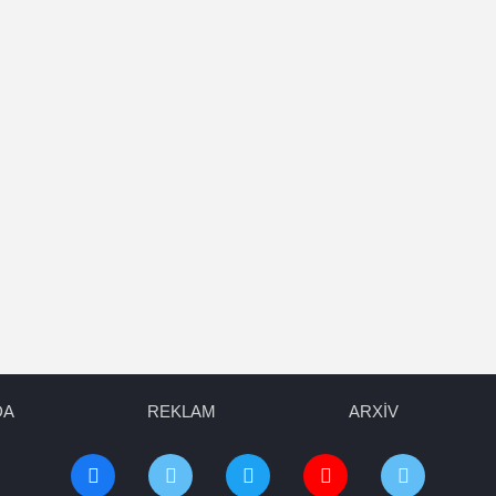
DA
REKLAM
ARXİV