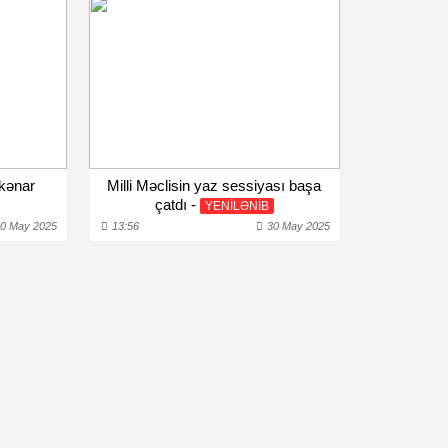
nkənar
Milli Məclisin yaz sessiyası başa
ı
çatdı -
YENİLƏNİB
0 May 2025
13:56
30 May 2025