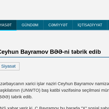
İYASƏT
GÜNDƏM
CƏMİYYƏT
İQTİSADİYYAT
Ceyhun Bayramov BƏƏ-ni təbrik edib
Siyasət
zərbaycanın xarici işlər naziri Ceyhun Bayramov nami
əşkilatının (UNWTO) baş katibi vəzifəsinə seçilməsi müna
BƏƏ) təbrik edib.
NS xəbər verir ki, C.Bayramov bu barədə "X" sosial şəbə