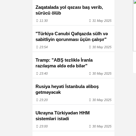
Zaqatalada yol qəzası baş verib,
sürücü ölüb
11:30
31 May 2025
"Türkiyə Cənubi Qafqazda sülh və
sabitliyin qorunması üçün çalışır"
23:54
30 May 2025
Tramp: "ABŞ tezliklə İranla
razılaşma əldə edə bilər"
23:40
30 May 2025
Rusiya heyəti İstanbula əliboş
getməyəcək
23:20
30 May 2025
Ukrayna Türkiyədən HHM
sistemləri istədi
23:00
30 May 2025