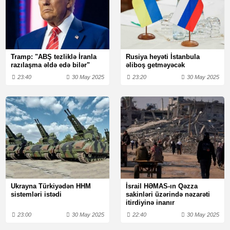
Tramp: "ABŞ tezliklə İranla
Rusiya heyəti İstanbula
razılaşma əldə edə bilər"
əliboş getməyəcək
23:40
30 May 2025
23:20
30 May 2025
Ukrayna Türkiyədən HHM
İsrail HƏMAS-ın Qəzza
sistemləri istədi
sakinləri üzərində nəzarəti
itirdiyinə inanır
23:00
30 May 2025
22:40
30 May 2025