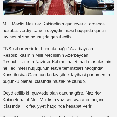
Milli Məclis Nazirlər Kabinetinin qanunverici orqanda
hesabat verdiyi tarixin dəyişdirilməsi haqqında qanun
layihəsini son oxunuşda qəbul edib.
TNS xəbər verir ki, bununla bağlı “Azərbaycan
Respublikasının Milli Məclisinin Azərbaycan
Respublikasının Nazirlər Kabinetinə etimad məsələsinin
həll edilməsi hüququnun əlavə təminatları haqqında”
Konstitusiya Qanununda dəyişiklik layihəsi parlamentin
bugünkü plenar iclasında müzakirə olunub.
Qeyd edilib ki, qüvvədə olan qanuna görə, Nazirlər
Kabineti hər il Milli Məclisin yaz sessiyasının beşinci
iclasında illik fəaliyyət haqqında hesabat verir.