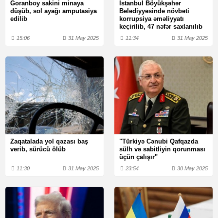
Goranboy sakini minaya
İstanbul Böyükşəhər
düşüb, sol ayağı amputasiya
Bələdiyyəsində növbəti
edilib
korrupsiya əməliyyatı
keçirilib, 47 nəfər saxlanılıb
15:06
31 May 2025
11:34
31 May 2025
Zaqatalada yol qəzası baş
"Türkiyə Cənubi Qafqazda
verib, sürücü ölüb
sülh və sabitliyin qorunması
üçün çalışır"
11:30
31 May 2025
23:54
30 May 2025