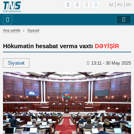
AZ
RU
EN
Ana səhifə
Siyasət
Hökumətin hesabat vermə vaxtı
DƏYİŞİR
Siyasət
13:11 - 30 May 2025