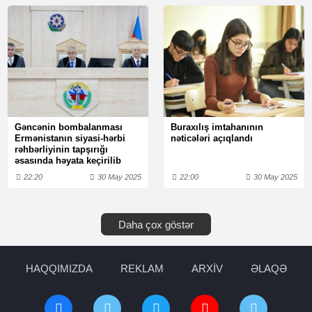
Gəncənin bombalanması
Buraxılış imtahanının
Ermənistanın siyasi-hərbi
nəticələri açıqlandı
rəhbərliyinin tapşırığı
əsasında həyata keçirilib
22:20
30 May 2025
22:00
30 May 2025
Daha çox göstər
HAQQIMIZDA
REKLAM
ARXİV
ƏLAQƏ