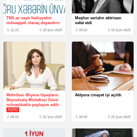
TNS.az saytı fəaliyyətini
Məşhur serialın aktrisası
müvəqqəti olaraq dayandırır
vəfat etdi
12:21
02 İyun 2025
09:20
01 İyun 2025
Mehriban Əliyeva Uşaqların
Aktyora cinayət işi açıldı
Beynəlxalq Müdafiəsi Günü
münasibətilə paylaşım edib -
FOTO
09:10
01 İyun 2025
09:00
01 İyun 2025