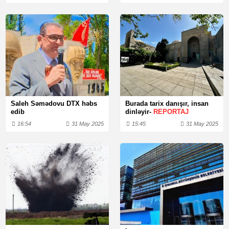
Saleh Səmədovu DTX həbs
Burada tarix danışır, insan
edib
dinləyir-
REPORTAJ
16:54
31 May 2025
15:45
31 May 2025