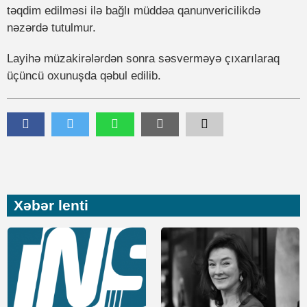
təqdim edilməsi ilə bağlı müddəa qanunvericilikdə
nəzərdə tutulmur.
Layihə müzakirələrdən sonra səsverməyə çıxarılaraq
üçüncü oxunuşda qəbul edilib.
Xəbər lenti