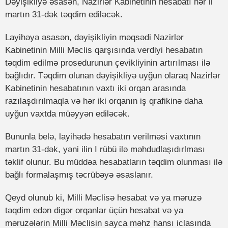
Dəyişikliyə əsasən, Nazirlər Kabinetinin hesabatı hər il
martın 31-dək təqdim ediləcək.
Layihəyə əsasən, dəyişikliyin məqsədi Nazirlər
Kabinetinin Milli Məclis qarşısında verdiyi hesabatın
təqdim edilmə prosedurunun çevikliyinin artırılması ilə
bağlıdır. Təqdim olunan dəyişikliyə uyğun olaraq Nazirlər
Kabinetinin hesabatının vaxtı iki orqan arasında
razılaşdırılmaqla və hər iki orqanın iş qrafikinə daha
uyğun vaxtda müəyyən ediləcək.
Bununla belə, layihədə hesabatın verilməsi vaxtının
martın 31-dək, yəni ilin I rübü ilə məhdudlaşıdırlması
təklif olunur. Bu müddəa hesabatların təqdim olunması ilə
bağlı formalaşmış təcrübəyə əsaslanır.
Qeyd olunub ki, Milli Məclisə hesabat və ya məruzə
təqdim edən digər orqanlar üçün hesabat və ya
məruzələrin Milli Məclisin sayca məhz hansı iclasında