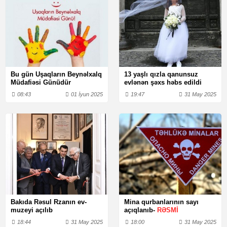
Bu gün Uşaqların Beynəlxalq
13 yaşlı qızla qanunsuz
Müdafiəsi Günüdür
evlənən şəxs həbs edildi
08:43
01 İyun 2025
19:47
31 May 2025
Bakıda Rəsul Rzanın ev-
Mina qurbanlarının sayı
muzeyi açılıb
açıqlanıb-
RƏSMİ
18:44
31 May 2025
18:00
31 May 2025