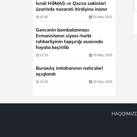
İsrail HƏMAS-ın Qəzza sakinləri
üzərində nəzarəti itirdiyinə inanır
22:40
30 May 2025
Gəncənin bombalanması
Ermənistanın siyasi-hərbi
rəhbərliyinin tapşırığı əsasında
həyata keçirilib
22:20
30 May 2025
Buraxılış imtahanının nəticələri
açıqlandı
22:00
30 May 2025
HAQQIMIZ