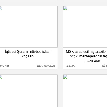
İqtisadi Şuranın növbəti iclası
MSK azad edilmiş ərazilər
keçirilib
seçki məntəqələrinin təş
hazırlaşır
17:35
30 May 2025
17:00
3