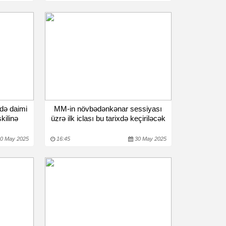
də daimi
MM-in növbədənkənar sessiyası
kilinə
üzrə ilk iclası bu tarixdə keçiriləcək
0 May 2025
16:45
30 May 2025