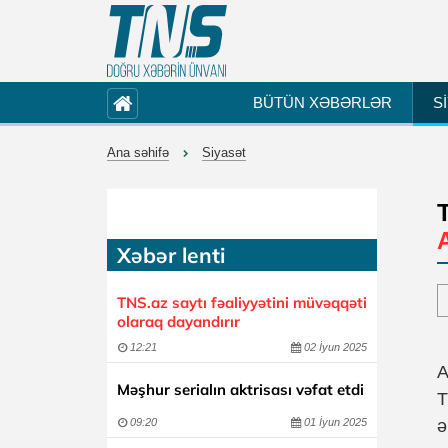
BÜTÜN XƏBƏRLƏR
S
Ana səhifə
Siyasət
Xəbər lenti
TNS.az saytı fəaliyyətini müvəqqəti
olaraq dayandırır
12:21
02 İyun 2025
A
Məşhur serialın aktrisası vəfat etdi
T
09:20
01 İyun 2025
ə