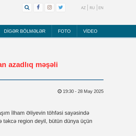
AZ
RU
EN
DİGƏR BÖLMƏLƏR
FOTO
VİDEO
an azadlıq məşəli
19:30 - 28 May 2025
şım İlham Əliyevin töhfəsi sayəsində
 təkcə region deyil, bütün dünya üçün