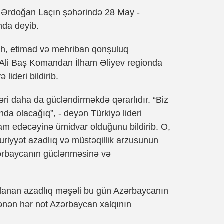
b Ərdoğan Laçın şəhərində 28 May -
nda deyib.
h, etimad və mehriban qonşuluq
ib Ali Baş Komandan İlham Əliyev regionda
lideri bildirib.
ri daha da gücləndirməkdə qərarlıdır. “Biz
a olacağıq”, - deyən Türkiyə lideri
am edəcəyinə ümidvar olduğunu bildirib. O,
riyyət azadlıq və müstəqillik arzusunun
ərbaycanın güclənməsinə və
vlanan azadlıq məşəli bu gün Azərbaycanın
lənən hər not Azərbaycan xalqının