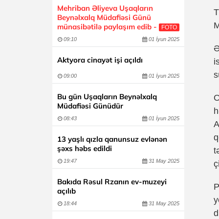
Mehriban Əliyeva Uşaqların
T
Beynəlxalq Müdafiəsi Günü
M
münasibətilə paylaşım edib -
FOTO
09:10
01 İyun 2025
Ə
Aktyora cinayət işi açıldı
i
s
09:00
01 İyun 2025
Bu gün Uşaqların Beynəlxalq
O
Müdafiəsi Günüdür
h
08:43
01 İyun 2025
A
q
13 yaşlı qızla qanunsuz evlənən
şəxs həbs edildi
t
19:47
31 May 2025
ç
Bakıda Rəsul Rzanın ev-muzeyi
P
açılıb
y
18:44
31 May 2025
d