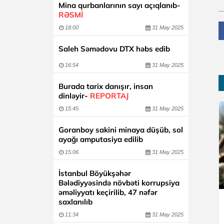
Mina qurbanlarının sayı açıqlanıb-
RƏSMİ
18:00
31 May 2025
Saleh Səmədovu DTX həbs edib
16:54
31 May 2025
Burada tarix danışır, insan
dinləyir-
REPORTAJ
15:45
31 May 2025
Goranboy sakini minaya düşüb, sol
ayağı amputasiya edilib
15:06
31 May 2025
İstanbul Böyükşəhər
Bələdiyyəsində növbəti korrupsiya
əməliyyatı keçirilib, 47 nəfər
saxlanılıb
11:34
31 May 2025