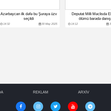
Azərbaycan ilk dəfə bu Şuraya üzv
Deputat Milli Məclisdə 
seçildi
ölümü barədə danış
14:32
30 May 2025
14:12
3
DA
REKLAM
ARXİV