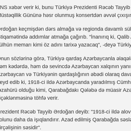
NS xəbər verir ki, bunu Türkiyə Prezidenti Rəcəb Tayyi
üstəqillik Gününə həsr olunmuş konsertdən əvvəl çıxışı
rdoğan keçmişdən dərs almağa və regionda davamlı sül
stiqamətində addımlar atmağa çağırıb. "İnanırıq ki, Qal
ülhün memarı kimi öz adını tarixə yazacaq", -deyə Türkiyə 
nun sözlərinə görə, Türkiyə qardaş Azərbaycanla əlaqələ
əm kədərdə, həm də sevincdə Azərbaycan xalqının yanınd
zərbaycan və Türkiyənin qardaşlığının əbədi olaraq dav
eyd edib ki, 1918-ci ildə Azərbaycanda yaradılmış Cümhu
əzahürü olduğu kimi, Qarabağdakı Qələbə də müasir Az
içəklənməsinə töhfə verir.
rezident Rəcəb Tayyib Ərdoğan deyib: "1918-ci ildə alo
olunu daha da işıqlandırır. Azad edilmiş Qarabağda səs
irçəlişinin səsidir".