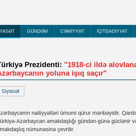
İYASƏT
GÜNDƏM
CƏMİYYƏT
İQTİSADİYYAT
Türkiyə Prezidenti:
"1918-ci ildə alovlan
Azərbaycanın yoluna işıq saçır"
Siyasət
zərbaycanın nailiyyətləri ümumi qürur mənbəyidir. Qarda
ürkiyə-Azərbaycan əməkdaşlığı gündən-günə güclənir və
məkdaşlıq nümunəsinə çevrilir.