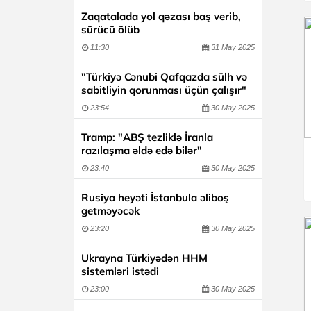
Zaqatalada yol qəzası baş verib,
sürücü ölüb
11:30
31 May 2025
"Türkiyə Cənubi Qafqazda sülh və
sabitliyin qorunması üçün çalışır"
23:54
30 May 2025
Tramp: "ABŞ tezliklə İranla
razılaşma əldə edə bilər"
23:40
30 May 2025
Rusiya heyəti İstanbula əliboş
getməyəcək
23:20
30 May 2025
Ukrayna Türkiyədən HHM
sistemləri istədi
23:00
30 May 2025