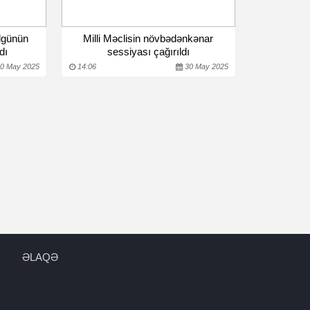
Elgünün
Milli Məclisin növbədənkənar
dı
sessiyası çağırıldı
0 May 2025
14:06
30 May 2025
ƏLAQƏ