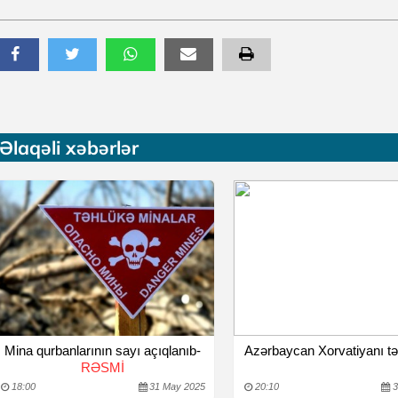
Əlaqəli xəbərlər
Mina qurbanlarının sayı açıqlanıb-
Azərbaycan Xorvatiyanı tə
RƏSMİ
18:00
31 May 2025
20:10
3