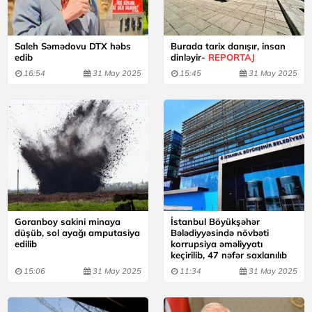
Saleh Səmədovu DTX həbs
Burada tarix danışır, insan
edib
dinləyir-
REPORTAJ
16:54
31 May 2025
15:45
31 May 2025
Goranboy sakini minaya
İstanbul Böyükşəhər
düşüb, sol ayağı amputasiya
Bələdiyyəsində növbəti
edilib
korrupsiya əməliyyatı
keçirilib, 47 nəfər saxlanılıb
15:06
31 May 2025
11:34
31 May 2025