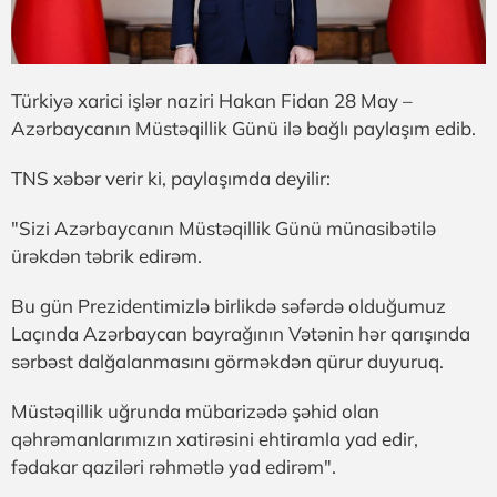
Türkiyə xarici işlər naziri Hakan Fidan 28 May –
Azərbaycanın Müstəqillik Günü ilə bağlı paylaşım edib.
TNS xəbər verir ki, paylaşımda deyilir:
"Sizi Azərbaycanın Müstəqillik Günü münasibətilə
ürəkdən təbrik edirəm.
Bu gün Prezidentimizlə birlikdə səfərdə olduğumuz
Laçında Azərbaycan bayrağının Vətənin hər qarışında
sərbəst dalğalanmasını görməkdən qürur duyuruq.
Müstəqillik uğrunda mübarizədə şəhid olan
qəhrəmanlarımızın xatirəsini ehtiramla yad edir,
fədakar qaziləri rəhmətlə yad edirəm".