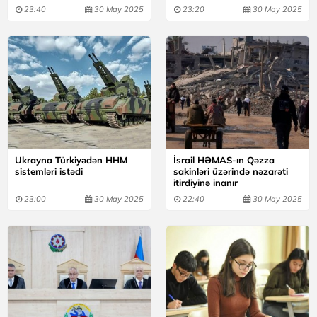
23:40
30 May 2025
23:20
30 May 2025
Ukrayna Türkiyədən HHM
İsrail HƏMAS-ın Qəzza
sistemləri istədi
sakinləri üzərində nəzarəti
itirdiyinə inanır
23:00
30 May 2025
22:40
30 May 2025