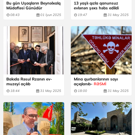
Bu gün Uşaqların Beynəlxalq
13 yaşlı qızla qanunsuz
Müdafiəsi Günüdür
evlənən şəxs həbs edildi
08:43
01 İyun 2025
19:47
31 May 2025
Bakıda Rəsul Rzanın ev-
Mina qurbanlarının sayı
muzeyi açılıb
açıqlanıb-
RƏSMİ
18:44
31 May 2025
18:00
31 May 2025