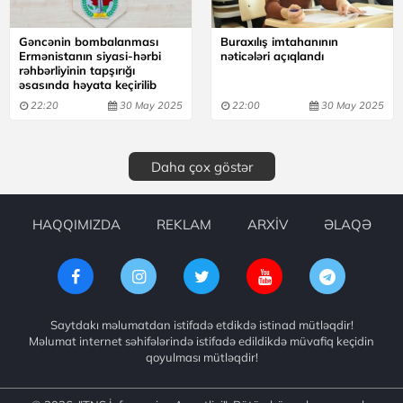
Gəncənin bombalanması
Buraxılış imtahanının
Ermənistanın siyasi-hərbi
nəticələri açıqlandı
rəhbərliyinin tapşırığı
əsasında həyata keçirilib
22:20
30 May 2025
22:00
30 May 2025
Daha çox göstər
HAQQIMIZDA
REKLAM
ARXİV
ƏLAQƏ
Saytdakı məlumatdan istifadə etdikdə istinad mütləqdir!
Məlumat internet səhifələrində istifadə edildikdə müvafiq keçidin
qoyulması mütləqdir!