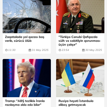
Zaqatalada yol qəzası baş
"Türkiyə Cənubi Qafqazda
verib, sürücü ölüb
sülh və sabitliyin qorunması
üçün çalışır"
11:30
31 May 2025
23:54
30 May 2025
Tramp: "ABŞ tezliklə İranla
Rusiya heyəti İstanbula
razılaşma əldə edə bilər"
əliboş getməyəcək