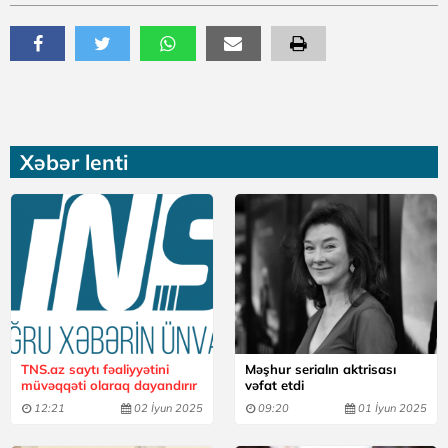
Xəbər lenti
TNS.az saytı fəaliyyətini
Məşhur serialın aktrisası
müvəqqəti olaraq dayandırır
vəfat etdi
12:21
02 İyun 2025
09:20
01 İyun 2025