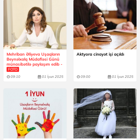
Mehriban Əliyeva Uşaqların
Aktyora cinayət işi açıldı
Beynəlxalq Müdafiəsi Günü
münasibətilə paylaşım edib -
FOTO
09:10
01 İyun 2025
09:00
01 İyun 2025