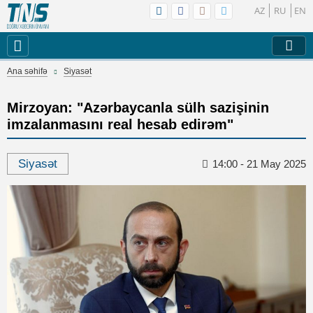
AZ
RU
EN
Ana səhifə
Siyasət
Mirzoyan: "Azərbaycanla sülh sazişinin
imzalanmasını real hesab edirəm"
Siyasət
14:00 - 21 May 2025