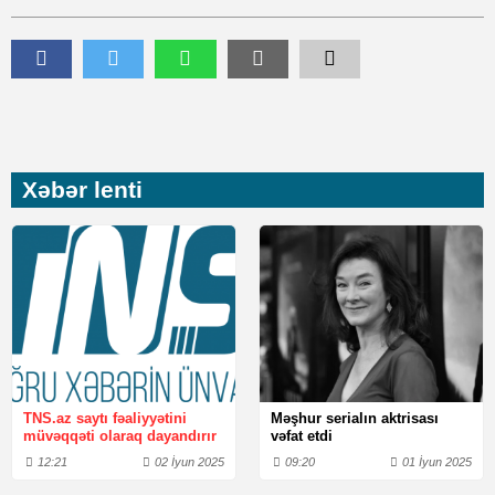
Xəbər lenti
TNS.az saytı fəaliyyətini
Məşhur serialın aktrisası
müvəqqəti olaraq dayandırır
vəfat etdi
12:21
02 İyun 2025
09:20
01 İyun 2025