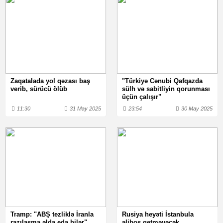
Zaqatalada yol qəzası baş
"Türkiyə Cənubi Qafqazda
verib, sürücü ölüb
sülh və sabitliyin qorunması
üçün çalışır"
11:30
31 May 2025
23:54
30 May 2025
Tramp: "ABŞ tezliklə İranla
Rusiya heyəti İstanbula
razılaşma əldə edə bilər"
əliboş getməyəcək