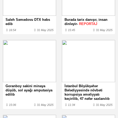
Saleh Səmədovu DTX həbs
Burada tarix danışır, insan
edib
dinləyir-
REPORTAJ
16:54
31 May 2025
15:45
31 May 2025
Goranboy sakini minaya
İstanbul Böyükşəhər
düşüb, sol ayağı amputasiya
Bələdiyyəsində növbəti
edilib
korrupsiya əməliyyatı
keçirilib, 47 nəfər saxlanılıb
15:06
31 May 2025
11:34
31 May 2025