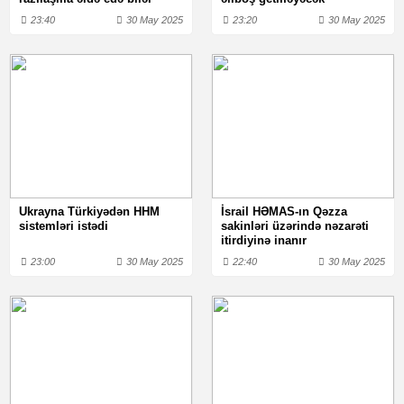
23:40
30 May 2025
23:20
30 May 2025
Ukrayna Türkiyədən HHM
İsrail HƏMAS-ın Qəzza
sistemləri istədi
sakinləri üzərində nəzarəti
itirdiyinə inanır
23:00
30 May 2025
22:40
30 May 2025