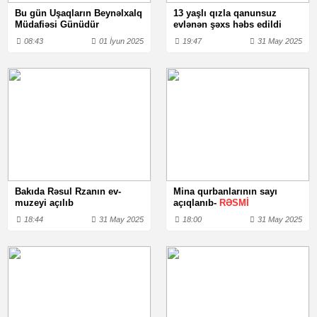
Bu gün Uşaqların Beynəlxalq
13 yaşlı qızla qanunsuz
Müdafiəsi Günüdür
evlənən şəxs həbs edildi
08:43
01 İyun 2025
19:47
31 May 2025
Bakıda Rəsul Rzanın ev-
Mina qurbanlarının sayı
muzeyi açılıb
açıqlanıb-
RƏSMİ
18:44
31 May 2025
18:00
31 May 2025