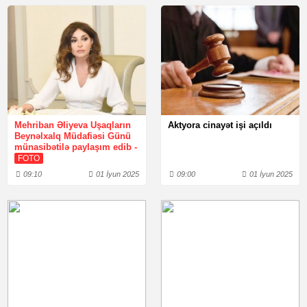
Mehriban Əliyeva Uşaqların
Aktyora cinayət işi açıldı
Beynəlxalq Müdafiəsi Günü
münasibətilə paylaşım edib -
FOTO
09:10
01 İyun 2025
09:00
01 İyun 2025