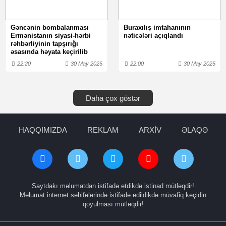
Gəncənin bombalanması
Buraxılış imtahanının
Ermənistanın siyasi-hərbi
nəticələri açıqlandı
rəhbərliyinin tapşırığı
əsasında həyata keçirilib
22:20
30 May 2025
22:00
30 May 2025
Daha çox göstər
HAQQIMIZDA
REKLAM
ARXİV
ƏLAQƏ
Saytdakı məlumatdan istifadə etdikdə istinad mütləqdir!
Məlumat internet səhifələrində istifadə edildikdə müvafiq keçidin
qoyulması mütləqdir!