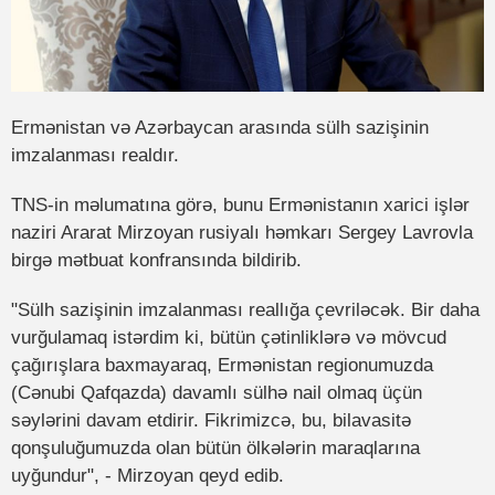
Ermənistan və Azərbaycan arasında sülh sazişinin
imzalanması realdır.
TNS-in məlumatına görə, bunu Ermənistanın xarici işlər
naziri Ararat Mirzoyan rusiyalı həmkarı Sergey Lavrovla
birgə mətbuat konfransında bildirib.
"Sülh sazişinin imzalanması reallığa çevriləcək. Bir daha
vurğulamaq istərdim ki, bütün çətinliklərə və mövcud
çağırışlara baxmayaraq, Ermənistan regionumuzda
(Cənubi Qafqazda) davamlı sülhə nail olmaq üçün
səylərini davam etdirir. Fikrimizcə, bu, bilavasitə
qonşuluğumuzda olan bütün ölkələrin maraqlarına
uyğundur", - Mirzoyan qeyd edib.