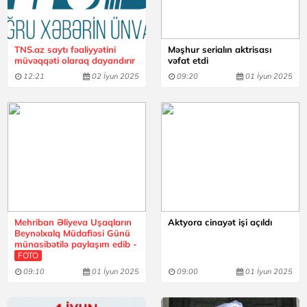
TNS.az saytı fəaliyyətini
Məşhur serialın aktrisası
müvəqqəti olaraq dayandırır
vəfat etdi
12:21
02 İyun 2025
09:20
01 İyun 2025
Mehriban Əliyeva Uşaqların
Aktyora cinayət işi açıldı
Beynəlxalq Müdafiəsi Günü
münasibətilə paylaşım edib -
FOTO
09:10
01 İyun 2025
09:00
01 İyun 2025