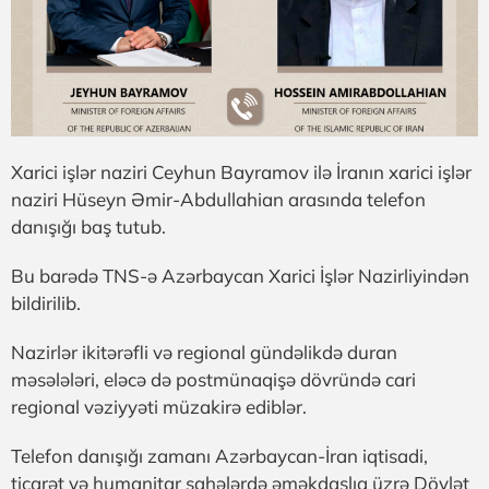
Xarici işlər naziri Ceyhun Bayramov ilə İranın xarici işlər
naziri Hüseyn Əmir-Abdullahian arasında telefon
danışığı baş tutub.
Bu barədə TNS-ə Azərbaycan Xarici İşlər Nazirliyindən
bildirilib.
Nazirlər ikitərəfli və regional gündəlikdə duran
məsələləri, eləcə də postmünaqişə dövründə cari
regional vəziyyəti müzakirə ediblər.
Telefon danışığı zamanı Azərbaycan-İran iqtisadi,
ticarət və humanitar sahələrdə əməkdaşlıq üzrə Dövlət