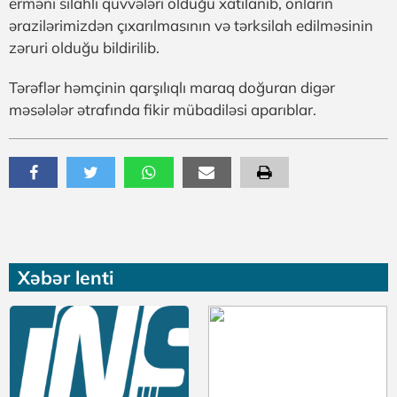
erməni silahlı qüvvələri olduğu xatılanıb, onların
ərazilərimizdən çıxarılmasının və tərksilah edilməsinin
zəruri olduğu bildirilib.
Tərəflər həmçinin qarşılıqlı maraq doğuran digər
məsələlər ətrafında fikir mübadiləsi aparıblar.
Xəbər lenti