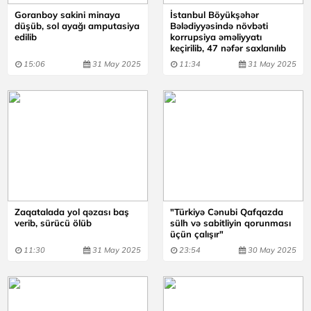
Goranboy sakini minaya
İstanbul Böyükşəhər
düşüb, sol ayağı amputasiya
Bələdiyyəsində növbəti
edilib
korrupsiya əməliyyatı
keçirilib, 47 nəfər saxlanılıb
15:06
31 May 2025
11:34
31 May 2025
Zaqatalada yol qəzası baş
"Türkiyə Cənubi Qafqazda
verib, sürücü ölüb
sülh və sabitliyin qorunması
üçün çalışır"
11:30
31 May 2025
23:54
30 May 2025