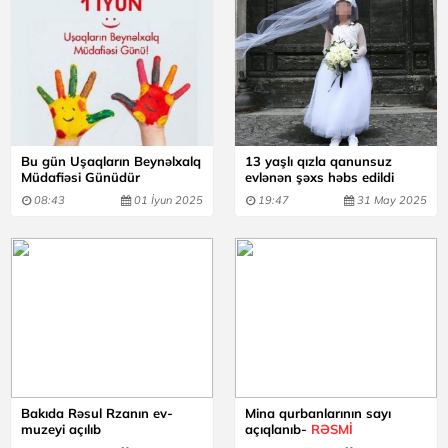
Bu gün Uşaqların Beynəlxalq
13 yaşlı qızla qanunsuz
Müdafiəsi Günüdür
evlənən şəxs həbs edildi
08:43
01 İyun 2025
19:47
31 May 2025
Bakıda Rəsul Rzanın ev-
Mina qurbanlarının sayı
muzeyi açılıb
açıqlanıb-
RƏSMİ