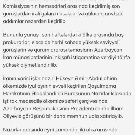
Komissiyasının həmsədrləri arasında keçirilmiş son
görüşlərdən irəli gələn məsələlər və atılacaq növbəti
addımlar nəzərdən keçirilib.
Bununla yanaşı, son həftələrdə iki ölkə arasında baş
prokurorlar, eləcə də hərbi sahədə yüksək səviyyəli
görüşlərin və qurumlararası təmasların Azərbaycan-
İran münasibətlərinin inkişafı istiqamətinə verdiyi töhfə
yüksək qiymətləndirilib.
İranın xarici işlər naziri Hüseyn Əmir-Abdullahian
ölkəmizdə iyul ayının əvvəli keçirilən Qoşulmama
Hərəkatının Əlaqələndirici Bürosunun Nazirlər İclasında
iştirak məqsədilə ölkəmizə səfəri çərçivəsində
Azərbaycan Respublikasının Prezidenti cənab İlham
Əliyevlə görüşünü bir daha məmnunluqla xatırlayıb.
Nazirlər arasında eyni zamanda, iki ölkə arasında