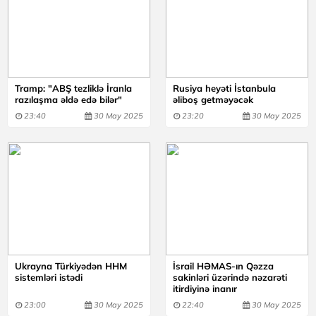
Tramp: "ABŞ tezliklə İranla
Rusiya heyəti İstanbula
razılaşma əldə edə bilər"
əliboş getməyəcək
23:40
30 May 2025
23:20
30 May 2025
Ukrayna Türkiyədən HHM
İsrail HƏMAS-ın Qəzza
sistemləri istədi
sakinləri üzərində nəzarəti
itirdiyinə inanır
23:00
30 May 2025
22:40
30 May 2025