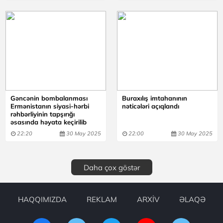
Gəncənin bombalanması
Buraxılış imtahanının
Ermənistanın siyasi-hərbi
nəticələri açıqlandı
rəhbərliyinin tapşırığı
əsasında həyata keçirilib
22:20
30 May 2025
22:00
30 May 2025
Daha çox göstər
HAQQIMIZDA
REKLAM
ARXİV
ƏLAQƏ