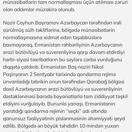
münasibətlərin tam normallaşması üçün atılması zəruri
olan addımlar müzakirə olunub.
Nazir Ceyhun Bayramov Azərbaycan tərəfindən irəli
sürülmüş sülh təkliflərinə, bölgədə münasibətlərin
normallaşmasına xidmət edən təşəbbüslərə
baxmayaraq, Ermənistan rəhbərliyinin Azərbaycanın
ərazi bütövlüyü və suverenliyinə qarşı davam etdirdiyi
hərbi-siyasi təxribatların bu səylərə zərbə vurduğunu
diqqətə çatdırıb. Ermənistan Baş naziri Nikol
Paşinyanın 2 Sentyabr tarixində qondarma rejimə
ünvanladığı təbrikin onun tərəfindən Qarabağ bölgəsi
daxil Azərbaycanın ərazi bütövlüyü və suverenliyinin
dəstəklənməsi barədə bəyanatlarla tam ziddiyyət təşkil
etdiyini vurğulayıb. Bununla yanaşı, Ermənistanın
yaratdığı qondarma rejimin “seçki” adı altında
qanunsuz fəaliyyətinin pislənməsinin əhəmiyyəti qeyd
edilib. Bölgədə ən böyük təhdidin 10 mindən yuxarı