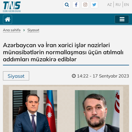
AZ
RU
EN
Ana səhifə
Siyasət
Azərbaycan və İran xarici işlər nazirləri
münasibətlərin normallaşması üçün atılmalı
addımları müzakirə ediblər
Siyasət
14:22 - 17 Sentyabr 2023