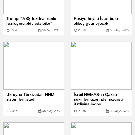
Tramp: "ABŞ tezliklə İranla
Rusiya heyəti İstanbula
razılaşma əldə edə bilər"
əliboş getməyəcək
23:40
30 May 2025
23:20
30 May 2025
Ukrayna Türkiyədən HHM
İsrail HƏMAS-ın Qəzza
sistemləri istədi
sakinləri üzərində nəzarəti
itirdiyinə inanır
23:00
30 May 2025
22:40
30 May 2025