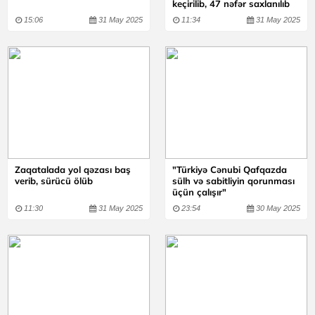
keçirilib, 47 nəfər saxlanılıb
15:06
31 May 2025
11:34
31 May 2025
Zaqatalada yol qəzası baş
"Türkiyə Cənubi Qafqazda
verib, sürücü ölüb
sülh və sabitliyin qorunması
üçün çalışır"
11:30
31 May 2025
23:54
30 May 2025