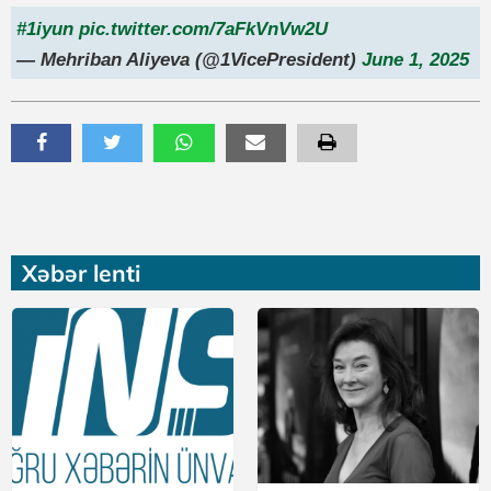
#1iyun
pic.twitter.com/7aFkVnVw2U
— Mehriban Aliyeva (@1VicePresident)
June 1, 2025
Xəbər lenti