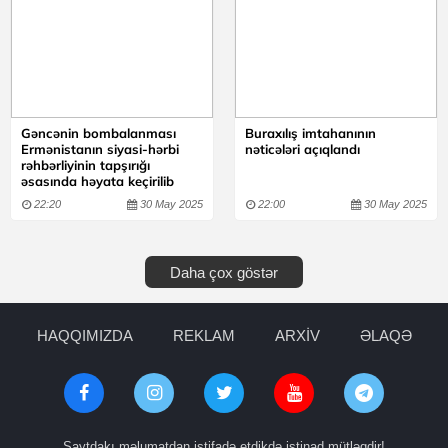
Gəncənin bombalanması
Buraxılış imtahanının
Ermənistanın siyasi-hərbi
nəticələri açıqlandı
rəhbərliyinin tapşırığı
əsasında həyata keçirilib
22:20
30 May 2025
22:00
30 May 2025
Daha çox göstər
HAQQIMIZDA
REKLAM
ARXİV
ƏLAQƏ
Saytdakı məlumatdan istifadə etdikdə istinad mütləqdir!