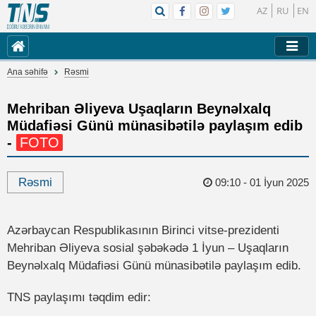
AZ
RU
EN
Ana səhifə
Rəsmi
Mehriban Əliyeva Uşaqların Beynəlxalq
Müdafiəsi Günü münasibətilə paylaşım edib
-
FOTO
Rəsmi
09:10 - 01 İyun 2025
Azərbaycan Respublikasının Birinci vitse-prezidenti
Mehriban Əliyeva sosial şəbəkədə 1 İyun – Uşaqların
Beynəlxalq Müdafiəsi Günü münasibətilə paylaşım edib.
TNS paylaşımı təqdim edir: