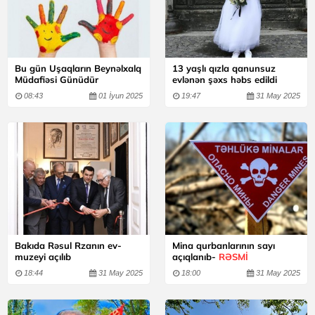
Bu gün Uşaqların Beynəlxalq
13 yaşlı qızla qanunsuz
Müdafiəsi Günüdür
evlənən şəxs həbs edildi
08:43
01 İyun 2025
19:47
31 May 2025
Bakıda Rəsul Rzanın ev-
Mina qurbanlarının sayı
muzeyi açılıb
açıqlanıb-
RƏSMİ
18:44
31 May 2025
18:00
31 May 2025