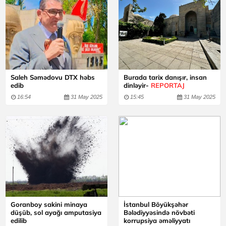
Saleh Səmədovu DTX həbs
Burada tarix danışır, insan
edib
dinləyir-
REPORTAJ
16:54
31 May 2025
15:45
31 May 2025
Goranboy sakini minaya
İstanbul Böyükşəhər
düşüb, sol ayağı amputasiya
Bələdiyyəsində növbəti
edilib
korrupsiya əməliyyatı