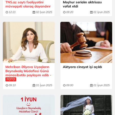
TNS.az saytı fəaliyyətini
Məşhur serialın aktrisası
müvəqqəti olaraq dayandırır
vəfat etdi
12:21
02 İyun 2025
09:20
01 İyun 2025
Mehriban Əliyeva Uşaqların
Aktyora cinayət işi açıldı
Beynəlxalq Müdafiəsi Günü
münasibətilə paylaşım edib -
FOTO
09:10
01 İyun 2025
09:00
01 İyun 2025