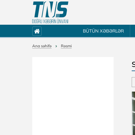
BÜTÜN XƏBƏRLƏR
Ana səhifə
Rəsmi