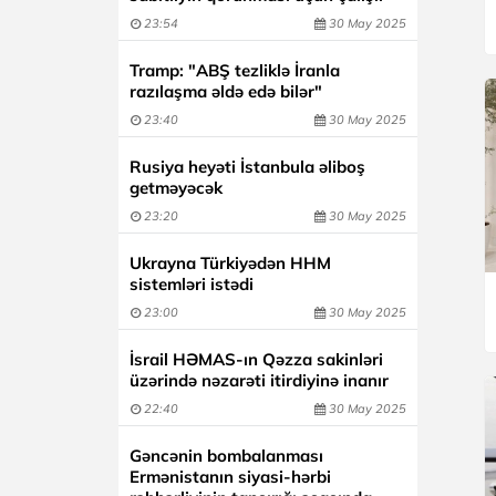
23:54
30 May 2025
Tramp: "ABŞ tezliklə İranla
razılaşma əldə edə bilər"
23:40
30 May 2025
Rusiya heyəti İstanbula əliboş
getməyəcək
23:20
30 May 2025
Ukrayna Türkiyədən HHM
sistemləri istədi
23:00
30 May 2025
İsrail HƏMAS-ın Qəzza sakinləri
üzərində nəzarəti itirdiyinə inanır
22:40
30 May 2025
Gəncənin bombalanması
Ermənistanın siyasi-hərbi