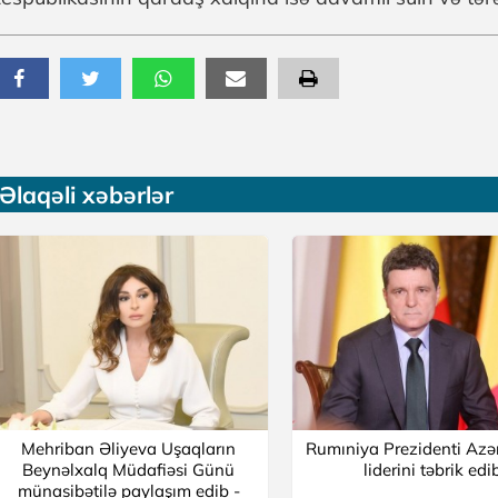
Əlaqəli xəbərlər
Mehriban Əliyeva Uşaqların
Rumıniya Prezidenti Az
Beynəlxalq Müdafiəsi Günü
liderini təbrik edi
münasibətilə paylaşım edib -