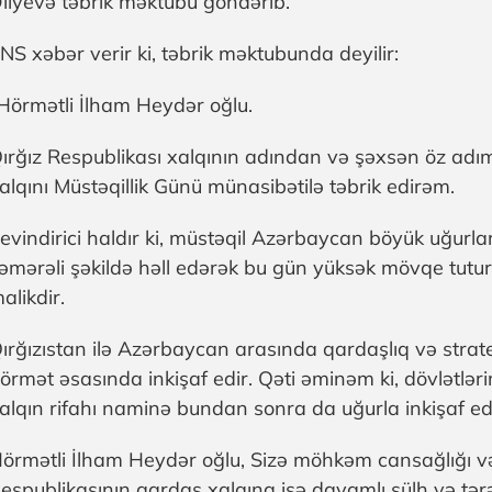
liyevə təbrik məktubu göndərib.
NS xəbər verir ki, təbrik məktubunda deyilir:
Hörmətli İlham Heydər oğlu.
ırğız Respublikası xalqının adından və şəxsən öz ad
alqını Müstəqillik Günü münasibətilə təbrik edirəm.
evindirici haldır ki, müstəqil Azərbaycan böyük uğurlar
əmərəli şəkildə həll edərək bu gün yüksək mövqe tut
alikdir.
ırğızıstan ilə Azərbaycan arasında qardaşlıq və strateji
örmət əsasında inkişaf edir. Qəti əminəm ki, dövlətlər
alqın rifahı naminə bundan sonra da uğurla inkişaf ed
örmətli İlham Heydər oğlu, Sizə möhkəm cansağlığı 
espublikasının qardaş xalqına isə davamlı sülh və tər