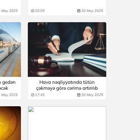
 May 2025
20:05
30 May 2025
n gedən
Hava nəqliyyatında tütün
əcək
çəkməyə görə cərimə artırılıb
 May 2025
17:45
30 May 2025