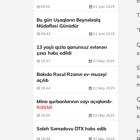
Ə
09:00
01 İyun 2025
T
Bu gün Uşaqların Beynəlxalq
Müdafiəsi Günüdür
“
08:43
01 İyun 2025
Q
13 yaşlı qızla qanunsuz evlənən
x
şəxs həbs edildi
19:47
31 May 2025
S
Bakıda Rəsul Rzanın ev-muzeyi
s
açılıb
m
18:44
31 May 2025
Q
Mina qurbanlarının sayı açıqlanıb-
h
RƏSMİ
x
18:00
31 May 2025
Saleh Səmədovu DTX həbs edib
H
R
16:54
31 May 2025