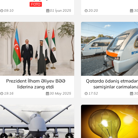
FOTO
09:10
01 İyun 2025
20:20
30
Prezident İlham Əliyev BƏƏ
Qatarda ödəniş etmədə
liderinə zəng etdi
sərnişinlər cərimələn
19:16
30 May 2025
17:52
30