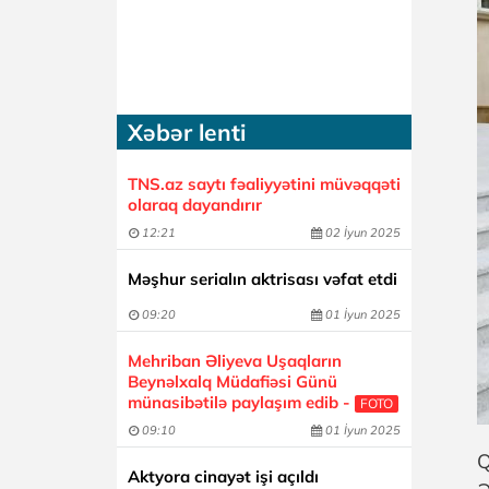
Xəbər lenti
TNS.az saytı fəaliyyətini müvəqqəti
olaraq dayandırır
12:21
02 İyun 2025
Məşhur serialın aktrisası vəfat etdi
09:20
01 İyun 2025
Mehriban Əliyeva Uşaqların
Beynəlxalq Müdafiəsi Günü
münasibətilə paylaşım edib -
FOTO
09:10
01 İyun 2025
Q
Aktyora cinayət işi açıldı