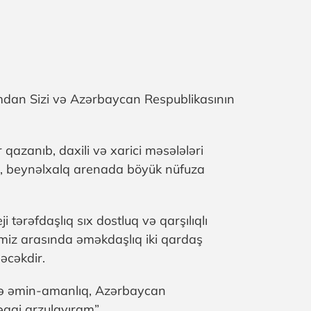
ımdan Sizi və Azərbaycan Respublikasının
 qazanıb, daxili və xarici məsələləri
ur, beynəlxalq arenada böyük nüfuza
 tərəfdaşlıq sıx dostluq və qarşılıqlı
imiz arasında əməkdaşlıq iki qardaş
əcəkdir.
və əmin-amanlıq, Azərbaycan
əqqi arzulayıram”.