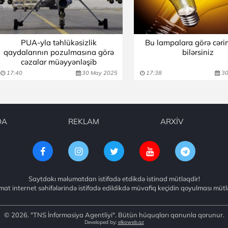
PUA-yla təhlükəsizlik
Bu lampalara görə cər
qaydalarının pozulmasına görə
bilərsiniz
cəzalar müəyyənləşib
17:40
30 May 2025
17:38
30
DA
REKLAM
ARXİV
Saytdakı məlumatdan istifadə etdikdə istinad mütləqdir!
at internet səhifələrində istifadə edildikdə müvafiq keçidin qoyulması mütl
© 2026. "TNS İnformasiya Agentliyi". Bütün hüquqları qanunla qorunur.
Developed by:
elkoweb.az