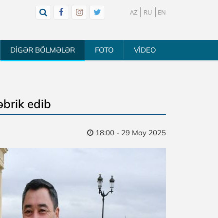
AZ
RU
EN
DİGƏR BÖLMƏLƏR
FOTO
VİDEO
əbrik edib
18:00 - 29 May 2025