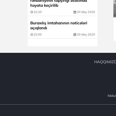
rəhbərliyinin tapşırığı əsasında
həyata keçirilib
22:20
30 May 2025
Buraxılış imtahanının nəticələri
açıqlandı
22:00
30 May 2025
HAQQIMIZ
Məlum