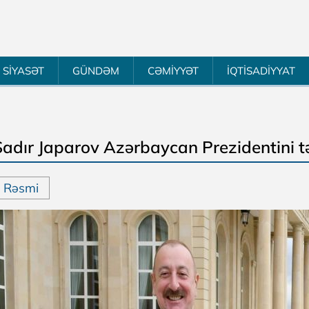
SİYASƏT
GÜNDƏM
CƏMİYYƏT
İQTİSADİYYAT
Sadır Japarov Azərbaycan Prezidentini t
Rəsmi