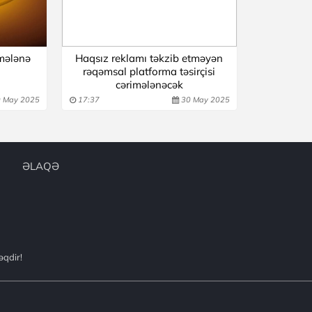
imələnə
Haqsız reklamı təkzib etməyən
rəqəmsal platforma təsirçisi
cərimələnəcək
 May 2025
17:37
30 May 2025
ƏLAQƏ
əqdir!