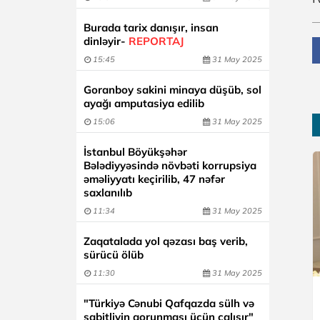
Burada tarix danışır, insan
dinləyir-
REPORTAJ
15:45
31 May 2025
Goranboy sakini minaya düşüb, sol
ayağı amputasiya edilib
15:06
31 May 2025
İstanbul Böyükşəhər
Bələdiyyəsində növbəti korrupsiya
əməliyyatı keçirilib, 47 nəfər
saxlanılıb
11:34
31 May 2025
Zaqatalada yol qəzası baş verib,
sürücü ölüb
11:30
31 May 2025
"Türkiyə Cənubi Qafqazda sülh və
sabitliyin qorunması üçün çalışır"