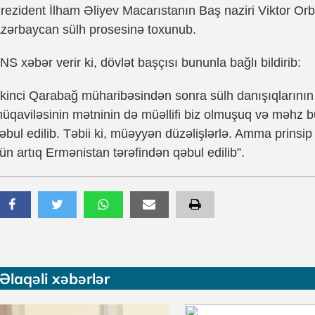
rezident İlham Əliyev Macarıstanın Baş naziri Viktor O
zərbaycan sülh prosesinə toxunub.
NS xəbər verir ki, dövlət başçısı bununla bağlı bildirib:
İkinci Qarabağ müharibəsindən sonra sülh danışıqlarının
üqaviləsinin mətninin də müəllifi biz olmuşuq və məhz 
əbul edilib. Təbii ki, müəyyən düzəlişlərlə. Amma prinsip 
ün artıq Ermənistan tərəfindən qəbul edilib”.
Əlaqəli xəbərlər