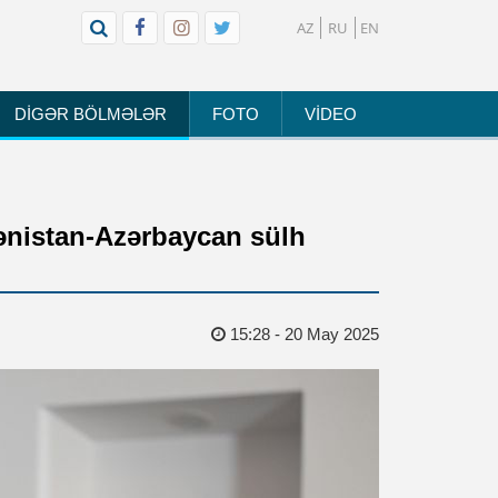
AZ
RU
EN
DİGƏR BÖLMƏLƏR
FOTO
VİDEO
ənistan-Azərbaycan sülh
15:28 - 20 May 2025