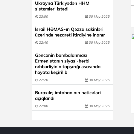
Ukrayna Türkiyədən HHM
sistemləri istədi
23:00
30 May 2025
İsrail HƏMAS-ın Qəzza sakinləri
üzərində nəzarəti itirdiyinə inanır
22:40
30 May 2025
Gəncənin bombalanması
Ermənistanın siyasi-hərbi
rəhbərliyinin tapşırığı əsasında
həyata keçirilib
22:20
30 May 2025
Buraxılış imtahanının nəticələri
açıqlandı
22:00
30 May 2025