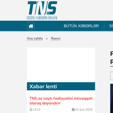
BÜTÜN XƏBƏRLƏR
S
Ana səhifə
Rəsmi
Xəbər lenti
TNS.az saytı fəaliyyətini müvəqqəti
olaraq dayandırır
12:21
02 İyun 2025