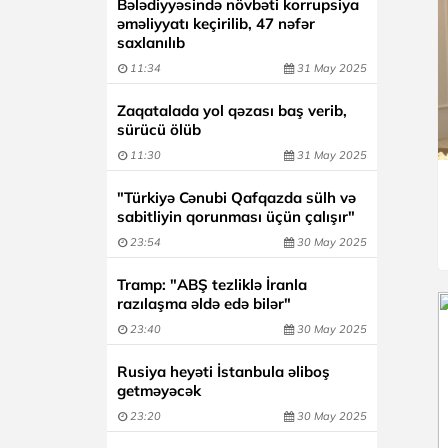
Bələdiyyəsində növbəti korrupsiya
əməliyyatı keçirilib, 47 nəfər
saxlanılıb
11:34
31 May 2025
Zaqatalada yol qəzası baş verib,
sürücü ölüb
11:30
31 May 2025
"Türkiyə Cənubi Qafqazda sülh və
sabitliyin qorunması üçün çalışır"
23:54
30 May 2025
Tramp: "ABŞ tezliklə İranla
razılaşma əldə edə bilər"
23:40
30 May 2025
Rusiya heyəti İstanbula əliboş
getməyəcək
23:20
30 May 2025