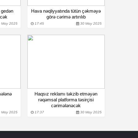
 gedən
Hava nəqliyyatında tütün çəkməyə
əcək
görə cərimə artırılıb
 May 2025
17:45
30 May 2025
mələnə
Haqsız reklamı təkzib etməyən
rəqəmsal platforma təsirçisi
cərimələnəcək
 May 2025
17:37
30 May 2025