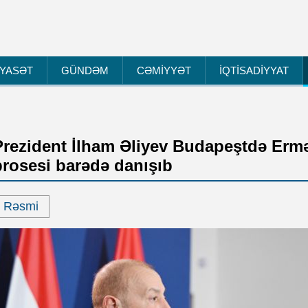
İYASƏT
GÜNDƏM
CƏMİYYƏT
İQTİSADİYYAT
Prezident İlham Əliyev Budapeştdə Erm
prosesi barədə danışıb
Rəsmi