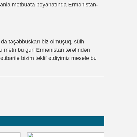
rbanla mətbuata bəyanatında Ermənistan-
 da təşəbbüskarı biz olmuşuq, sülh
bu mətn bu gün Ermənistan tərəfindən
etibarilə bizim təklif etdiyimiz məsələ bu