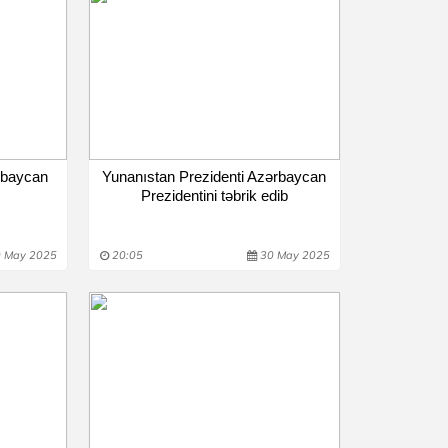
rbaycan
Yunanıstan Prezidenti Azərbaycan
Prezidentini təbrik edib
 May 2025
20:05
30 May 2025