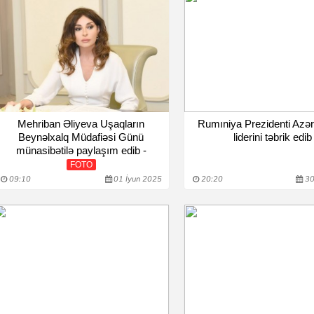
Mehriban Əliyeva Uşaqların
Rumıniya Prezidenti Azə
Beynəlxalq Müdafiəsi Günü
liderini təbrik edib
münasibətilə paylaşım edib -
FOTO
09:10
01 İyun 2025
20:20
30