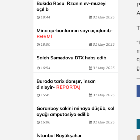
Bakıda Rəsul Rzanın ev-muzeyi
P
açılıb
A
18:44
31 May 2025
T
Mina qurbanlarının sayı açıqlanıb-
RƏSMİ
“
18:00
31 May 2025
m
Saleh Səmədovu DTX həbs edib
q
g
16:54
31 May 2025
Burada tarix danışır, insan
dinləyir-
REPORTAJ
15:45
31 May 2025
Goranboy sakini minaya düşüb, sol
ayağı amputasiya edilib
15:06
31 May 2025
İstanbul Böyükşəhər