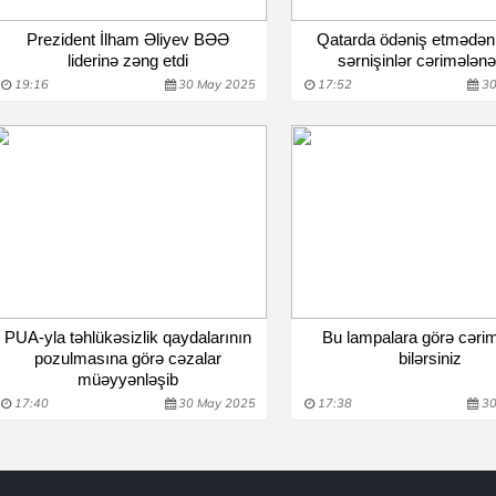
Prezident İlham Əliyev BƏƏ
Qatarda ödəniş etmədən
liderinə zəng etdi
sərnişinlər cərimələn
19:16
30 May 2025
17:52
30
PUA-yla təhlükəsizlik qaydalarının
Bu lampalara görə cəri
pozulmasına görə cəzalar
bilərsiniz
müəyyənləşib
17:40
30 May 2025
17:38
30