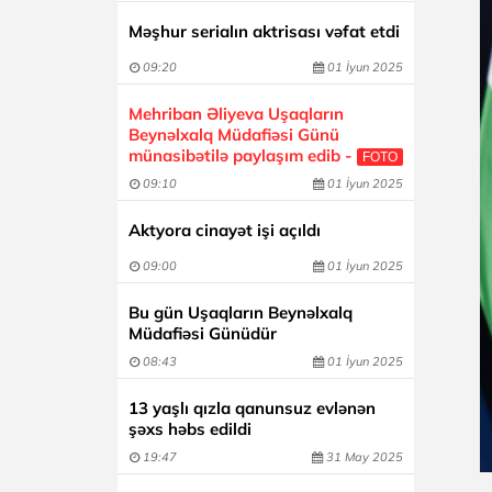
Məşhur serialın aktrisası vəfat etdi
09:20
01 İyun 2025
Mehriban Əliyeva Uşaqların
Beynəlxalq Müdafiəsi Günü
münasibətilə paylaşım edib -
FOTO
09:10
01 İyun 2025
Aktyora cinayət işi açıldı
09:00
01 İyun 2025
Bu gün Uşaqların Beynəlxalq
Müdafiəsi Günüdür
08:43
01 İyun 2025
13 yaşlı qızla qanunsuz evlənən
şəxs həbs edildi
19:47
31 May 2025