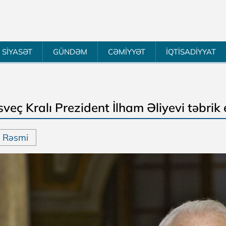
SİYASƏT
GÜNDƏM
CƏMİYYƏT
İQTİSADİYYAT
sveç Kralı Prezident İlham Əliyevi təbrik
Rəsmi