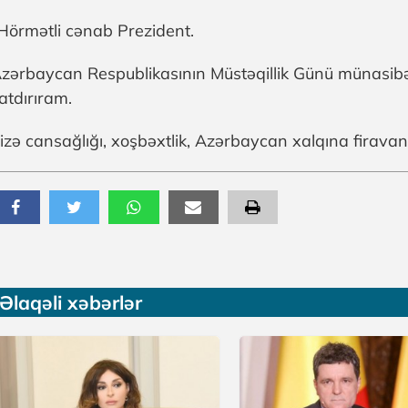
Hörmətli cənab Prezident.
zərbaycan Respublikasının Müstəqillik Günü münasibəti
atdırıram.
izə cansağlığı, xoşbəxtlik, Azərbaycan xalqına firavan
Əlaqəli xəbərlər