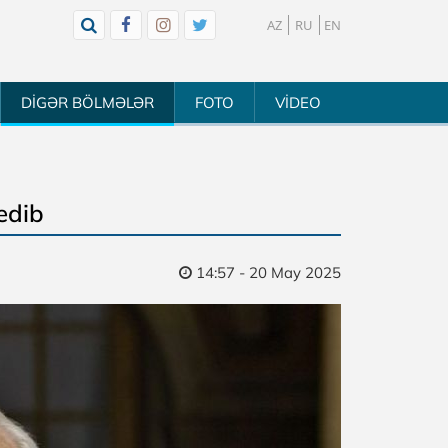
AZ
RU
EN
DİGƏR BÖLMƏLƏR
FOTO
VİDEO
 edib
14:57 - 20 May 2025