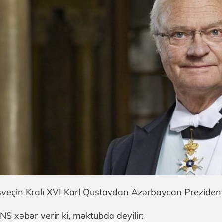
sveçin Kralı XVI Karl Qustavdan Azərbaycan Prezidenti
NS xəbər verir ki, məktubda deyilir: