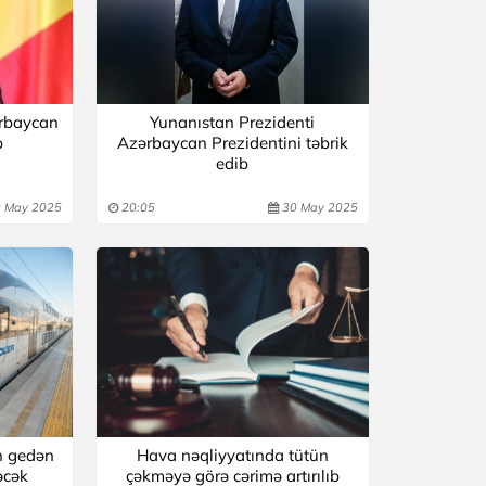
ərbaycan
Yunanıstan Prezidenti
b
Azərbaycan Prezidentini təbrik
edib
 May 2025
20:05
30 May 2025
n gedən
Hava nəqliyyatında tütün
əcək
çəkməyə görə cərimə artırılıb