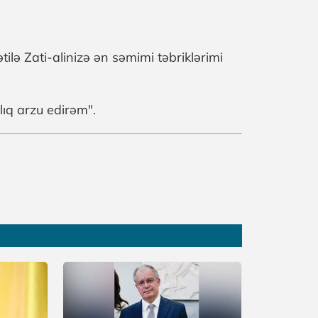
lə Zati-alinizə ən səmimi təbriklərimi
lıq arzu edirəm".