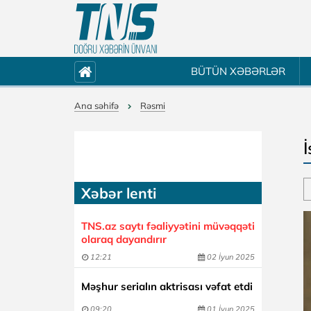
BÜTÜN XƏBƏRLƏR
Ana səhifə
Rəsmi
İ
Xəbər lenti
TNS.az saytı fəaliyyətini müvəqqəti
olaraq dayandırır
12:21
02 İyun 2025
Məşhur serialın aktrisası vəfat etdi
09:20
01 İyun 2025