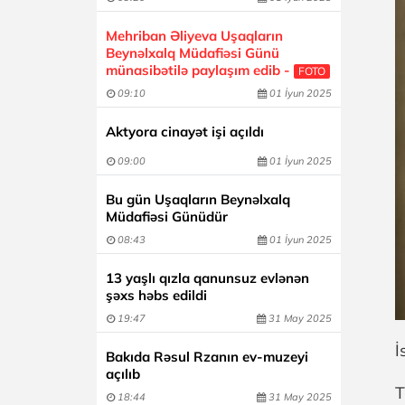
Mehriban Əliyeva Uşaqların
Beynəlxalq Müdafiəsi Günü
münasibətilə paylaşım edib -
FOTO
09:10
01 İyun 2025
Aktyora cinayət işi açıldı
09:00
01 İyun 2025
Bu gün Uşaqların Beynəlxalq
Müdafiəsi Günüdür
08:43
01 İyun 2025
13 yaşlı qızla qanunsuz evlənən
şəxs həbs edildi
19:47
31 May 2025
İ
Bakıda Rəsul Rzanın ev-muzeyi
açılıb
T
18:44
31 May 2025