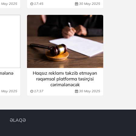
 May 2025
17:45
30 May 2025
imələnə
Haqsız reklamı təkzib etməyən
rəqəmsal platforma təsirçisi
cərimələnəcək
 May 2025
17:37
30 May 2025
ƏLAQƏ