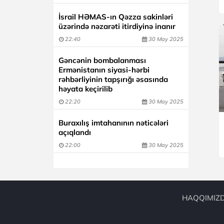
İsrail HƏMAS-ın Qəzza sakinləri
üzərində nəzarəti itirdiyinə inanır
22:40
30 May 2025
Gəncənin bombalanması
Ermənistanın siyasi-hərbi
rəhbərliyinin tapşırığı əsasında
həyata keçirilib
22:20
30 May 2025
Buraxılış imtahanının nəticələri
açıqlandı
22:00
30 May 2025
HAQQIMIZ