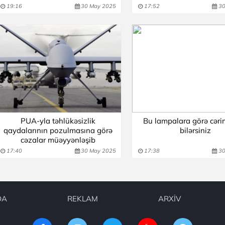
19:16
30 May 2025
17:52
30
PUA-yla təhlükəsizlik
Bu lampalara görə cər
qaydalarının pozulmasına görə
bilərsiniz
cəzalar müəyyənləşib
17:40
30 May 2025
17:38
30
DA
REKLAM
ARXİV