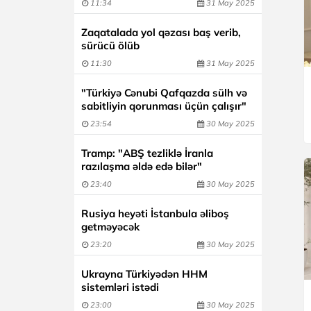
11:34
31 May 2025
Zaqatalada yol qəzası baş verib,
sürücü ölüb
11:30
31 May 2025
"Türkiyə Cənubi Qafqazda sülh və
sabitliyin qorunması üçün çalışır"
23:54
30 May 2025
Tramp: "ABŞ tezliklə İranla
razılaşma əldə edə bilər"
23:40
30 May 2025
Rusiya heyəti İstanbula əliboş
getməyəcək
23:20
30 May 2025
Ukrayna Türkiyədən HHM
sistemləri istədi
23:00
30 May 2025