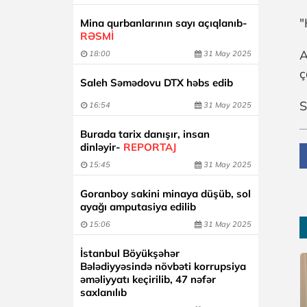
"
Mina qurbanlarının sayı açıqlanıb-
RƏSMİ
A
18:00
31 May 2025
ç
Saleh Səmədovu DTX həbs edib
S
16:54
31 May 2025
Burada tarix danışır, insan
dinləyir-
REPORTAJ
15:45
31 May 2025
Goranboy sakini minaya düşüb, sol
ayağı amputasiya edilib
15:06
31 May 2025
İstanbul Böyükşəhər
Bələdiyyəsində növbəti korrupsiya
əməliyyatı keçirilib, 47 nəfər
saxlanılıb