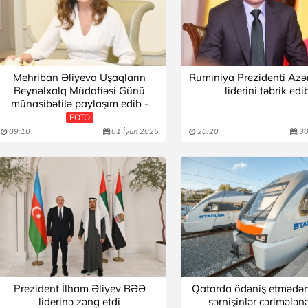
Mehriban Əliyeva Uşaqların
Rumıniya Prezidenti Az
Beynəlxalq Müdafiəsi Günü
liderini təbrik edi
münasibətilə paylaşım edib -
FOTO
09:10
01 İyun 2025
20:20
30
Prezident İlham Əliyev BƏƏ
Qatarda ödəniş etmədə
liderinə zəng etdi
sərnişinlər cərimələn