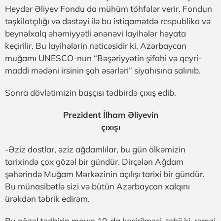
Heydər Əliyev Fondu da mühüm töhfələr verir. Fondun
təşkilatçılığı və dəstəyi ilə bu istiqamətdə respublika və
beynəlxalq əhəmiyyətli ənənəvi layihələr həyata
keçirilir. Bu layihələrin nəticəsidir ki, Azərbaycan
muğamı UNESCO-nun “Bəşəriyyətin şifahi və qeyri-
maddi mədəni irsinin şah əsərləri” siyahısına salınıb.
Sonra dövlətimizin başçısı tədbirdə çıxış edib.
Prezident İlham Əliyevin
çıxışı
-Əziz dostlar, əziz ağdamlılar, bu gün ölkəmizin
tarixində çox gözəl bir gündür. Dirçələn Ağdam
şəhərində Muğam Mərkəzinin açılışı tarixi bir gündür.
Bu münasibətlə sizi və bütün Azərbaycan xalqını
ürəkdən təbrik edirəm.
Bu gözəl tədbirin mayın 10-da keçirilməsi, təbii ki, rəmzi