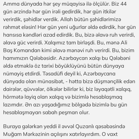
Amma dünyada hər şey müqayisə ilə ölçülür. Biz 44
gün ərzində hər gün irəli gedirdik, hər gün itkilər
verirdik, şəhidlər verdik. Allah bütün şəhidlərimizə
rəhmət eləsin! Hər gün yeni uğurlar əldə edirdik, hər gün
hansısa kəndləri azad edirdik. Bu, bizə əlavə ruh verirdi,
əlavə güc verirdi. Xalqımız tam birləşdi. Bu, mənə Ali
Baş Komandan kimi əlavə mənəvi ruh verirdi. Bu, bizim
hamımızın Qələbəsidir. Azərbaycan xalqı bu Qələbəni
əldə etməklə öz tarixi böyüklüyünü bütün dünyaya
nümayiş etdirdi. Təsadüfi deyil ki, Azərbaycana
dünyada olan münasibət, - hətta bizə düşmənçilik edən
dairələr, qüvvələr, ölkələr bilirlər ki, biz ləyaqətli xalqıq,
hörmətə layiq olan xalqıq və bizimlə hesablaşmaq
lazımdır. Ən azı yaşadığımız bölgədə bizimlə bu gün
hesablaşmayan sabah peşman olur.
Buraya gələrkən yeddi il əvvəl Quzanlı qəsəbəsində
Muğam Mərkəzinin açılışını xatırlayırdım. O vaxt