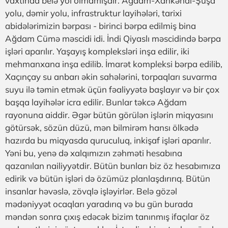
vaxtında belə yol olmamışdır. Ağdam-Xankəndi-Şuşa
yolu, dəmir yolu, infrastruktur layihələri, tarixi
abidələrimizin bərpası - birinci bərpa edilmiş bina
Ağdam Cümə məscidi idi. İndi Qiyaslı məscidində bərpa
işləri aparılır. Yaşayış kompleksləri inşa edilir, iki
mehmanxana inşa edilib. İmarət kompleksi bərpa edilib,
Xaçınçay su anbarı əkin sahələrini, torpaqları suvarma
suyu ilə təmin etmək üçün fəaliyyətə başlayır və bir çox
başqa layihələr icra edilir. Bunlar təkcə Ağdam
rayonuna aiddir. Əgər bütün görülən işlərin miqyasını
götürsək, sözün düzü, mən bilmirəm hansı ölkədə
hazırda bu miqyasda quruculuq, inkişaf işləri aparılır.
Yəni bu, yenə də xalqımızın zəhməti hesabına
qazanılan nailiyyətdir. Bütün bunları biz öz hesabımıza
edirik və bütün işləri də özümüz planlaşdırırıq. Bütün
insanlar həvəslə, zövqlə işləyirlər. Belə gözəl
mədəniyyət ocaqları yaradırıq və bu gün burada
məndən sonra çıxış edəcək bizim tanınmış ifaçılar öz