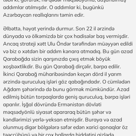
addımlar atılmışdır. O addımlar ki, bugünkü
Azərbaycan reallıqlarını təmin edir.
Əlbəttə, həyat yerində durmur. Son 22 il ərzində
dünyada və ölkəmizdə bir çox hadisələr baş vermişdir.
Ancaq strateji xətt Ulu Öndər tərəfindən müəyyən edildi
və biz o xətdən bir addım kənara atmadıq. Bu gün azad
Qarabağda sizin qarşınızda çıxış etmək böyük
xoşbəxtlikdir. Bu gün Qarabağ dirçəlir, bərpa edilir.
İkinci Qarabağ müharibəsindən keçən dörd il yarım
ərzində quruculuq işləri göz qabağındadır. O cümlədən
Ağdam şəhərində də bunu görmək mümkündür. Azad
edilmiş bütün torpaqlarda geniş quruculuq, bərpa işləri
aparılır. İşğal dövründə Ermənistan dövləti
məqsədyönlü siyasət apararaq bütün şəhər və
kəndlərimizi yerlə-yeksan etmişdir. Buraya və azad
olunmuş digər bölgələrə səfər edən xarici qonaqlar öz
təəccübünü və bir çox hallarda hiddətini gizlədə