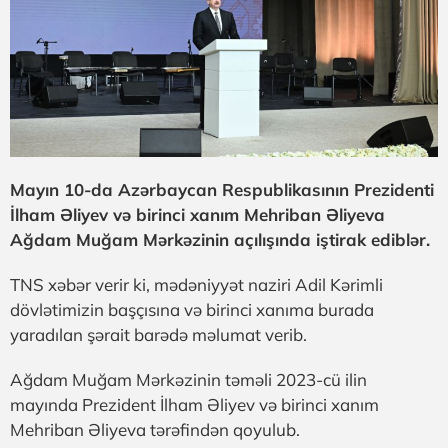
Mayın 10-da Azərbaycan Respublikasının Prezidenti
İlham Əliyev və birinci xanım Mehriban Əliyeva
Ağdam Muğam Mərkəzinin açılışında iştirak ediblər.
TNS xəbər verir ki, mədəniyyət naziri Adil Kərimli
dövlətimizin başçısına və birinci xanıma burada
yaradılan şərait barədə məlumat verib.
Ağdam Muğam Mərkəzinin təməli 2023-cü ilin
mayında Prezident İlham Əliyev və birinci xanım
Mehriban Əliyeva tərəfindən qoyulub.