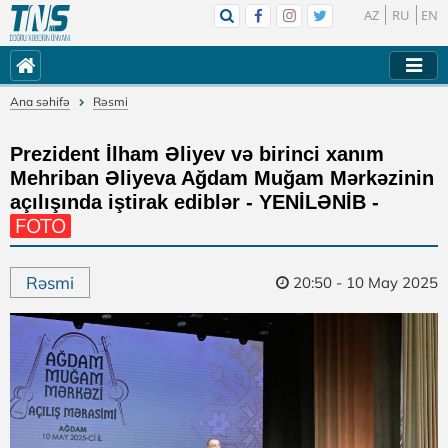
AZ
RU
EN
Ana səhifə
Rəsmi
Prezident İlham Əliyev və birinci xanım
Mehriban Əliyeva Ağdam Muğam Mərkəzinin
açılışında iştirak ediblər - YENİLƏNİB -
FOTO
Rəsmi
20:50 - 10 May 2025