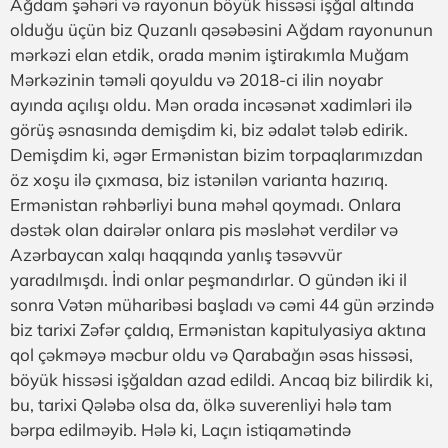
Ağdam şəhəri və rayonun böyük hissəsi işğal altında
olduğu üçün biz Quzanlı qəsəbəsini Ağdam rayonunun
mərkəzi elan etdik, orada mənim iştirakımla Muğam
Mərkəzinin təməli qoyuldu və 2018-ci ilin noyabr
ayında açılışı oldu. Mən orada incəsənət xadimləri ilə
görüş əsnasında demişdim ki, biz ədalət tələb edirik.
Demişdim ki, əgər Ermənistan bizim torpaqlarımızdan
öz xoşu ilə çıxmasa, biz istənilən varianta hazırıq.
Ermənistan rəhbərliyi buna məhəl qoymadı. Onlara
dəstək olan dairələr onlara pis məsləhət verdilər və
Azərbaycan xalqı haqqında yanlış təsəvvür
yaradılmışdı. İndi onlar peşmandırlar. O gündən iki il
sonra Vətən müharibəsi başladı və cəmi 44 gün ərzində
biz tarixi Zəfər çaldıq, Ermənistan kapitulyasiya aktına
qol çəkməyə məcbur oldu və Qarabağın əsas hissəsi,
böyük hissəsi işğaldan azad edildi. Ancaq biz bilirdik ki,
bu, tarixi Qələbə olsa da, ölkə suverenliyi hələ tam
bərpa edilməyib. Hələ ki, Laçın istiqamətində