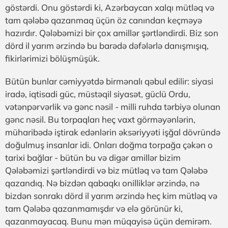
göstərdi. Onu göstərdi ki, Azərbaycan xalqı mütləq və
tam qələbə qazanmaq üçün öz canından keçməyə
hazırdır. Qələbəmizi bir çox amillər şərtləndirdi. Biz son
dörd il yarım ərzində bu barədə dəfələrlə danışmışıq,
fikirlərimizi bölüşmüşük.
Bütün bunlar cəmiyyətdə birmənalı qəbul edilir: siyasi
iradə, iqtisadi güc, müstəqil siyasət, güclü Ordu,
vətənpərvərlik və gənc nəsil - milli ruhda tərbiyə olunan
gənc nəsil. Bu torpaqları heç vaxt görməyənlərin,
müharibədə iştirak edənlərin əksəriyyəti işğal dövründə
doğulmuş insanlar idi. Onları doğma torpağa çəkən o
tarixi bağlar - bütün bu və digər amillər bizim
Qələbəmizi şərtləndirdi və biz mütləq və tam Qələbə
qazandıq. Nə bizdən qabaqkı onilliklər ərzində, nə
bizdən sonrakı dörd il yarım ərzində heç kim mütləq və
tam Qələbə qazanmamışdır və elə görünür ki,
qazanmayacaq. Bunu mən müqayisə üçün demirəm.