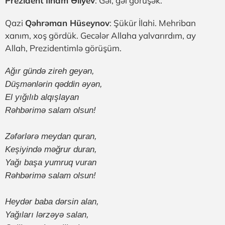
Prezident İlham Əliyev
: Gəl, gəl görüşək.
Qazi
Qəhrəman Hüseynov
: Şükür İlahi. Mehriban
xanım, xoş gördük. Gecələr Allaha yalvarırdım, ay
Allah, Prezidentimlə görüşüm.
Ağır gündə zireh geyən,
Düşmənlərin qəddin əyən,
El yığılıb alqışlayan
Rəhbərimə salam olsun!
Zəfərlərə meydan quran,
Keşiyində məğrur duran,
Yağı başa yumruq vuran
Rəhbərimə salam olsun!
Heydər baba dərsin alan,
Yağıları lərzəyə salan,