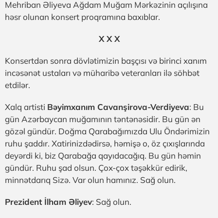
Mehriban Əliyeva Ağdam Muğam Mərkəzinin açılışına
həsr olunan konsert proqramına baxıblar.
X X X
Konsertdən sonra dövlətimizin başçısı və birinci xanım
incəsənət ustaları və müharibə veteranları ilə söhbət
etdilər.
Xalq artisti
Bəyimxanım Cavanşirova-Verdiyeva
: Bu
gün Azərbaycan muğamının təntənəsidir. Bu gün ən
gözəl gündür. Doğma Qarabağımızda Ulu Öndərimizin
ruhu şaddır. Xatirinizdədirsə, həmişə o, öz çıxışlarında
deyərdi ki, biz Qarabağa qayıdacağıq. Bu gün həmin
gündür. Ruhu şad olsun. Çox-çox təşəkkür edirik,
minnətdarıq Sizə. Var olun hamınız. Sağ olun.
Prezident İlham Əliyev
: Sağ olun.