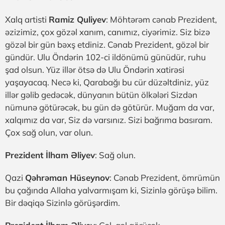
Xalq artisti
Ramiz Quliyev
: Möhtərəm cənab Prezident,
əzizimiz, çox gözəl xanım, canımız, ciyərimiz. Siz bizə
gözəl bir gün bəxş etdiniz. Cənab Prezident, gözəl bir
gündür. Ulu Öndərin 102-ci ildönümü günüdür, ruhu
şad olsun. Yüz illər ötsə də Ulu Öndərin xatirəsi
yaşayacaq. Necə ki, Qarabağı bu cür düzəltdiniz, yüz
illər gəlib gedəcək, dünyanın bütün ölkələri Sizdən
nümunə götürəcək, bu gün də götürür. Muğam da var,
xalqımız da var, Siz də varsınız. Sizi bağrıma basıram.
Çox sağ olun, var olun.
Prezident İlham Əliyev
: Sağ olun.
Qazi
Qəhrəman Hüseynov
: Cənab Prezident, ömrümün
bu çağında Allaha yalvarmışam ki, Sizinlə görüşə bilim.
Bir dəqiqə Sizinlə görüşərdim.