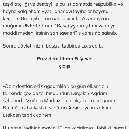
təşkilatçılığı və dəstəyi ilə bu istiqamətdə respublika və
beynəlxalq əhəmiyyətli ənənəvi layihələr həyata
keçirilir. Bu layihələrin nəticəsidir ki, Azərbaycan
muğamı UNESCO-nun “Bəşəriyyətin şifahi və qeyri-
maddi mədəni irsinin şah əsərləri” siyahısına salınıb.
Sonra dövlətimizin başçısı tədbirdə çıxış edib.
Prezident İlham Əliyevin
çıxışı
-Əziz dostlar, əziz ağdamlılar, bu gün ölkəmizin
tarixində çox gözəl bir gündür. Dirçələn Ağdam
şəhərində Muğam Mərkəzinin açılışı tarixi bir gündür.
Bu münasibətlə sizi və bütün Azərbaycan xalqını
ürəkdən təbrik edirəm.
Bu gözəl tədbirin mayın 10-da keçirilməsi, təbii ki, rəmzi