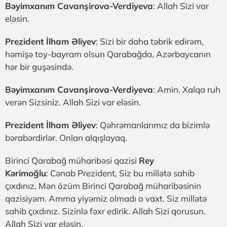
Bəyimxanım Cavanşirova-Verdiyeva
: Allah Sizi var
eləsin.
Prezident İlham Əliyev
: Sizi bir daha təbrik edirəm,
həmişə toy-bayram olsun Qarabağda, Azərbaycanın
hər bir guşəsində.
Bəyimxanım Cavanşirova-Verdiyeva
: Amin. Xalqa ruh
verən Sizsiniz. Allah Sizi var eləsin.
Prezident İlham Əliyev
: Qəhrəmanlarımız da bizimlə
bərabərdirlər. Onları alqışlayaq.
Birinci Qarabağ müharibəsi qazisi
Rey
Kərimoğlu
: Cənab Prezident, Siz bu millətə sahib
çıxdınız. Mən özüm Birinci Qarabağ müharibəsinin
qazisiyəm. Amma yiyəmiz olmadı o vaxt. Siz millətə
sahib çıxdınız. Sizinlə fəxr edirik. Allah Sizi qorusun.
Allah Sizi var eləsin.