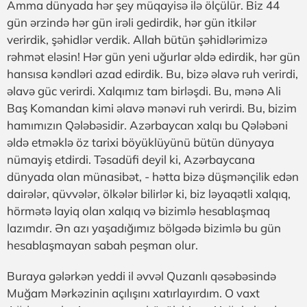
Amma dünyada hər şey müqayisə ilə ölçülür. Biz 44
gün ərzində hər gün irəli gedirdik, hər gün itkilər
verirdik, şəhidlər verdik. Allah bütün şəhidlərimizə
rəhmət eləsin! Hər gün yeni uğurlar əldə edirdik, hər gün
hansısa kəndləri azad edirdik. Bu, bizə əlavə ruh verirdi,
əlavə güc verirdi. Xalqımız tam birləşdi. Bu, mənə Ali
Baş Komandan kimi əlavə mənəvi ruh verirdi. Bu, bizim
hamımızın Qələbəsidir. Azərbaycan xalqı bu Qələbəni
əldə etməklə öz tarixi böyüklüyünü bütün dünyaya
nümayiş etdirdi. Təsadüfi deyil ki, Azərbaycana
dünyada olan münasibət, - hətta bizə düşmənçilik edən
dairələr, qüvvələr, ölkələr bilirlər ki, biz ləyaqətli xalqıq,
hörmətə layiq olan xalqıq və bizimlə hesablaşmaq
lazımdır. Ən azı yaşadığımız bölgədə bizimlə bu gün
hesablaşmayan sabah peşman olur.
Buraya gələrkən yeddi il əvvəl Quzanlı qəsəbəsində
Muğam Mərkəzinin açılışını xatırlayırdım. O vaxt