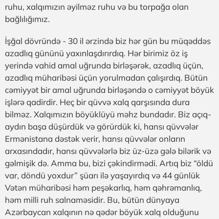
ruhu, xalqımızın əyilməz ruhu və bu torpağa olan
bağlılığımız.
İşğal dövründə - 30 il ərzində biz hər gün bu müqəddəs
azadlıq gününü yaxınlaşdırırdıq. Hər birimiz öz iş
yerində vahid amal uğrunda birləşərək, azadlıq üçün,
azadlıq müharibəsi üçün yorulmadan çalışırdıq. Bütün
cəmiyyət bir amal uğrunda birləşəndə o cəmiyyət böyük
işlərə qadirdir. Heç bir qüvvə xalq qarşısında dura
bilməz. Xalqımızın böyüklüyü məhz bundadır. Biz açıq-
aydın başa düşürdük və görürdük ki, hansı qüvvələr
Ermənistana dəstək verir, hansı qüvvələr onların
arxasındadır, hansı qüvvələrlə biz üz-üzə gələ bilərik və
gəlmişik də. Amma bu, bizi çəkindirmədi. Artıq biz “öldü
var, döndü yoxdur” şüarı ilə yaşayırdıq və 44 günlük
Vətən müharibəsi həm peşəkarlıq, həm qəhrəmanlıq,
həm milli ruh salnaməsidir. Bu, bütün dünyaya
Azərbaycan xalqının nə qədər böyük xalq olduğunu