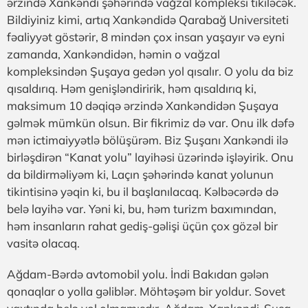
ərzində Xankəndi şəhərində vağzal kompleksi tikiləcək.
Bildiyiniz kimi, artıq Xankəndidə Qarabağ Universiteti
fəaliyyət göstərir, 8 mindən çox insan yaşayır və eyni
zamanda, Xankəndidən, həmin o vağzal
kompleksindən Şuşaya gedən yol qısalır. O yolu da biz
qısaldırıq. Həm genişləndiririk, həm qısaldırıq ki,
maksimum 10 dəqiqə ərzində Xankəndidən Şuşaya
gəlmək mümkün olsun. Bir fikrimiz də var. Onu ilk dəfə
mən ictimaiyyətlə bölüşürəm. Biz Şuşanı Xankəndi ilə
birləşdirən “Kanat yolu” layihəsi üzərində işləyirik. Onu
da bildirməliyəm ki, Laçın şəhərində kanat yolunun
tikintisinə yəqin ki, bu il başlanılacaq. Kəlbəcərdə də
belə layihə var. Yəni ki, bu, həm turizm baxımından,
həm insanların rahat gediş-gəlişi üçün çox gözəl bir
vasitə olacaq.
Ağdam-Bərdə avtomobil yolu. İndi Bakıdan gələn
qonaqlar o yolla gəliblər. Möhtəşəm bir yoldur. Sovet