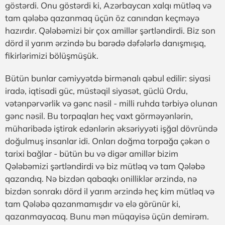
göstərdi. Onu göstərdi ki, Azərbaycan xalqı mütləq və
tam qələbə qazanmaq üçün öz canından keçməyə
hazırdır. Qələbəmizi bir çox amillər şərtləndirdi. Biz son
dörd il yarım ərzində bu barədə dəfələrlə danışmışıq,
fikirlərimizi bölüşmüşük.
Bütün bunlar cəmiyyətdə birmənalı qəbul edilir: siyasi
iradə, iqtisadi güc, müstəqil siyasət, güclü Ordu,
vətənpərvərlik və gənc nəsil - milli ruhda tərbiyə olunan
gənc nəsil. Bu torpaqları heç vaxt görməyənlərin,
müharibədə iştirak edənlərin əksəriyyəti işğal dövründə
doğulmuş insanlar idi. Onları doğma torpağa çəkən o
tarixi bağlar - bütün bu və digər amillər bizim
Qələbəmizi şərtləndirdi və biz mütləq və tam Qələbə
qazandıq. Nə bizdən qabaqkı onilliklər ərzində, nə
bizdən sonrakı dörd il yarım ərzində heç kim mütləq və
tam Qələbə qazanmamışdır və elə görünür ki,
qazanmayacaq. Bunu mən müqayisə üçün demirəm.