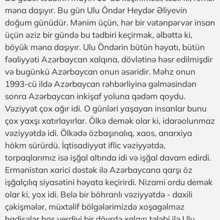
məna daşıyır. Bu gün Ulu Öndər Heydər Əliyevin
doğum günüdür. Mənim üçün, hər bir vətənpərvər insan
üçün əziz bir gündə bu tədbiri keçirmək, əlbəttə ki,
böyük məna daşıyır. Ulu Öndərin bütün həyatı, bütün
fəaliyyəti Azərbaycan xalqına, dövlətinə həsr edilmişdir
və bugünkü Azərbaycan onun əsəridir. Məhz onun
1993-cü ildə Azərbaycan rəhbərliyinə gəlməsindən
sonra Azərbaycan inkişaf yoluna qədəm qoydu.
Vəziyyət çox ağır idi. O günləri yaşayan insanlar bunu
çox yaxşı xatırlayırlar. Ölkə demək olar ki, idarəolunmaz
vəziyyətdə idi. Ölkədə özbaşınalıq, xaos, anarxiya
hökm sürürdü. İqtisadiyyat iflic vəziyyətdə,
torpaqlarımız isə işğal altında idi və işğal davam edirdi.
Ermənistan xarici dəstək ilə Azərbaycana qarşı öz
işğalçılıq siyasətini həyata keçirirdi. Nizami ordu demək
olar ki, yox idi. Belə bir böhranlı vəziyyətdə - daxili
çəkişmələr, müxtəlif bölgələrimizdə xoşagəlməz
hadisələr baş verdiyi bir dövrdə xalqın tələbi ilə Ulu