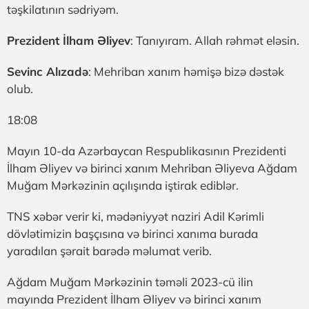
təşkilatının sədriyəm.
Prezident İlham Əliyev
: Tanıyıram. Allah rəhmət eləsin.
Sevinc Alızadə
: Mehriban xanım həmişə bizə dəstək
olub.
18:08
Mayın 10-da Azərbaycan Respublikasının Prezidenti
İlham Əliyev və birinci xanım Mehriban Əliyeva Ağdam
Muğam Mərkəzinin açılışında iştirak ediblər.
TNS xəbər verir ki, mədəniyyət naziri Adil Kərimli
dövlətimizin başçısına və birinci xanıma burada
yaradılan şərait barədə məlumat verib.
Ağdam Muğam Mərkəzinin təməli 2023-cü ilin
mayında Prezident İlham Əliyev və birinci xanım