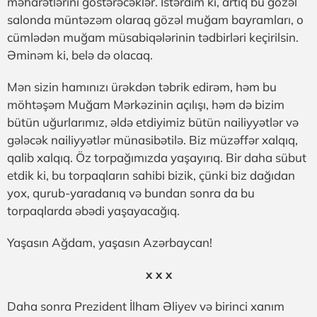
məharətlərini göstərəcəklər. İstərdim ki, artıq bu gözəl
salonda müntəzəm olaraq gözəl muğam bayramları, o
cümlədən muğam müsabiqələrinin tədbirləri keçirilsin.
Əminəm ki, belə də olacaq.
Mən sizin hamınızı ürəkdən təbrik edirəm, həm bu
möhtəşəm Muğam Mərkəzinin açılışı, həm də bizim
bütün uğurlarımız, əldə etdiyimiz bütün nailiyyətlər və
gələcək nailiyyətlər münasibətilə. Biz müzəffər xalqıq,
qalib xalqıq. Öz torpağımızda yaşayırıq. Bir daha sübut
etdik ki, bu torpaqların sahibi bizik, çünki biz dağıdan
yox, qurub-yaradanıq və bundan sonra da bu
torpaqlarda əbədi yaşayacağıq.
Yaşasın Ağdam, yaşasın Azərbaycan!
x x x
Daha sonra Prezident İlham Əliyev və birinci xanım