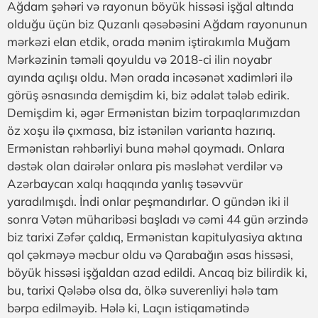
Ağdam şəhəri və rayonun böyük hissəsi işğal altında
olduğu üçün biz Quzanlı qəsəbəsini Ağdam rayonunun
mərkəzi elan etdik, orada mənim iştirakımla Muğam
Mərkəzinin təməli qoyuldu və 2018-ci ilin noyabr
ayında açılışı oldu. Mən orada incəsənət xadimləri ilə
görüş əsnasında demişdim ki, biz ədalət tələb edirik.
Demişdim ki, əgər Ermənistan bizim torpaqlarımızdan
öz xoşu ilə çıxmasa, biz istənilən varianta hazırıq.
Ermənistan rəhbərliyi buna məhəl qoymadı. Onlara
dəstək olan dairələr onlara pis məsləhət verdilər və
Azərbaycan xalqı haqqında yanlış təsəvvür
yaradılmışdı. İndi onlar peşmandırlar. O gündən iki il
sonra Vətən müharibəsi başladı və cəmi 44 gün ərzində
biz tarixi Zəfər çaldıq, Ermənistan kapitulyasiya aktına
qol çəkməyə məcbur oldu və Qarabağın əsas hissəsi,
böyük hissəsi işğaldan azad edildi. Ancaq biz bilirdik ki,
bu, tarixi Qələbə olsa da, ölkə suverenliyi hələ tam
bərpa edilməyib. Hələ ki, Laçın istiqamətində