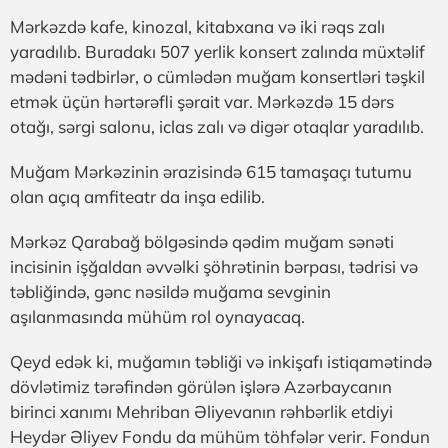
Mərkəzdə kafe, kinozal, kitabxana və iki rəqs zalı
yaradılıb. Buradakı 507 yerlik konsert zalında müxtəlif
mədəni tədbirlər, o cümlədən muğam konsertləri təşkil
etmək üçün hərtərəfli şərait var. Mərkəzdə 15 dərs
otağı, sərgi salonu, iclas zalı və digər otaqlar yaradılıb.
Muğam Mərkəzinin ərazisində 615 tamaşaçı tutumu
olan açıq amfiteatr da inşa edilib.
Mərkəz Qarabağ bölgəsində qədim muğam sənəti
incisinin işğaldan əvvəlki şöhrətinin bərpası, tədrisi və
təbliğində, gənc nəsildə muğama sevginin
aşılanmasında mühüm rol oynayacaq.
Qeyd edək ki, muğamın təbliği və inkişafı istiqamətində
dövlətimiz tərəfindən görülən işlərə Azərbaycanın
birinci xanımı Mehriban Əliyevanın rəhbərlik etdiyi
Heydər Əliyev Fondu da mühüm töhfələr verir. Fondun