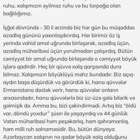
ruhu, xalqımızın əyilməz ruhu və bu torpağa olan
bağlılığımız.
İşğal dövründə - 30 il ərzində biz hər gün bu müqəddəs
azadlıq gününü yaxınlaşdırırdıq. Hər birimiz öz iş
yerində vahid amal uğrunda birləşərək, azadlıq üçün,
azadlıq müharibəsi üçün yorulmadan çalışırdıq. Bütün
cəmiyyət bir amal uğrunda birləşəndə o cəmiyyət böyük
işlərə qadirdir. Heç bir qüvvə xalq qarşısında dura
bilməz. Xalqımızın böyüklüyü məhz bundadır. Biz açıq-
aydın başa düşürdük və görürdük ki, hansı qüvvələr
Ermənistana dəstək verir, hansı qüvvələr onların
arxasındadır, hansı qüvvələrlə biz üz-üzə gələ bilərik və
gəlmişik də. Amma bu, bizi çəkindirmədi. Artıq biz “öldü
var, döndü yoxdur” şüarı ilə yaşayırdıq və 44 günlük
Vətən müharibəsi həm peşəkarlıq, həm qəhrəmanlıq,
həm milli ruh salnaməsidir. Bu, bütün dünyaya
Azərbaycan xalqının nə qədər böyük xalq olduğunu