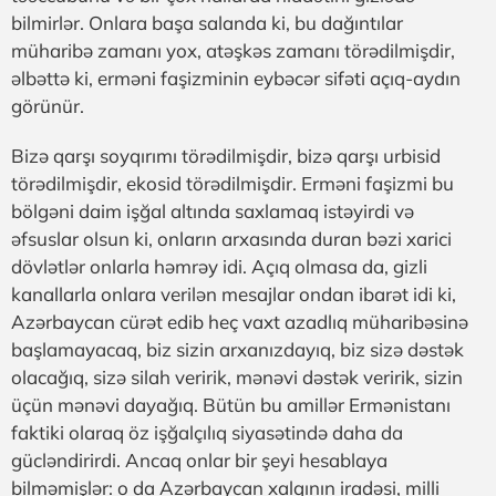
bilmirlər. Onlara başa salanda ki, bu dağıntılar
müharibə zamanı yox, atəşkəs zamanı törədilmişdir,
əlbəttə ki, erməni faşizminin eybəcər sifəti açıq-aydın
görünür.
Bizə qarşı soyqırımı törədilmişdir, bizə qarşı urbisid
törədilmişdir, ekosid törədilmişdir. Erməni faşizmi bu
bölgəni daim işğal altında saxlamaq istəyirdi və
əfsuslar olsun ki, onların arxasında duran bəzi xarici
dövlətlər onlarla həmrəy idi. Açıq olmasa da, gizli
kanallarla onlara verilən mesajlar ondan ibarət idi ki,
Azərbaycan cürət edib heç vaxt azadlıq müharibəsinə
başlamayacaq, biz sizin arxanızdayıq, biz sizə dəstək
olacağıq, sizə silah veririk, mənəvi dəstək veririk, sizin
üçün mənəvi dayağıq. Bütün bu amillər Ermənistanı
faktiki olaraq öz işğalçılıq siyasətində daha da
gücləndirirdi. Ancaq onlar bir şeyi hesablaya
bilməmişlər: o da Azərbaycan xalqının iradəsi, milli