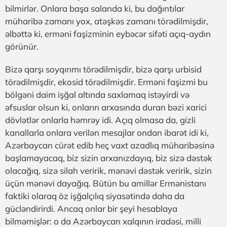
bilmirlər. Onlara başa salanda ki, bu dağıntılar
müharibə zamanı yox, atəşkəs zamanı törədilmişdir,
əlbəttə ki, erməni faşizminin eybəcər sifəti açıq-aydın
görünür.
Bizə qarşı soyqırımı törədilmişdir, bizə qarşı urbisid
törədilmişdir, ekosid törədilmişdir. Erməni faşizmi bu
bölgəni daim işğal altında saxlamaq istəyirdi və
əfsuslar olsun ki, onların arxasında duran bəzi xarici
dövlətlər onlarla həmrəy idi. Açıq olmasa da, gizli
kanallarla onlara verilən mesajlar ondan ibarət idi ki,
Azərbaycan cürət edib heç vaxt azadlıq müharibəsinə
başlamayacaq, biz sizin arxanızdayıq, biz sizə dəstək
olacağıq, sizə silah veririk, mənəvi dəstək veririk, sizin
üçün mənəvi dayağıq. Bütün bu amillər Ermənistanı
faktiki olaraq öz işğalçılıq siyasətində daha da
gücləndirirdi. Ancaq onlar bir şeyi hesablaya
bilməmişlər: o da Azərbaycan xalqının iradəsi, milli