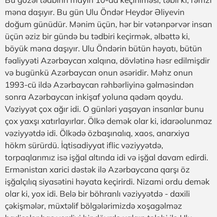
məna daşıyır. Bu gün Ulu Öndər Heydər Əliyevin
doğum günüdür. Mənim üçün, hər bir vətənpərvər insan
üçün əziz bir gündə bu tədbiri keçirmək, əlbəttə ki,
böyük məna daşıyır. Ulu Öndərin bütün həyatı, bütün
fəaliyyəti Azərbaycan xalqına, dövlətinə həsr edilmişdir
və bugünkü Azərbaycan onun əsəridir. Məhz onun
1993-cü ildə Azərbaycan rəhbərliyinə gəlməsindən
sonra Azərbaycan inkişaf yoluna qədəm qoydu.
Vəziyyət çox ağır idi. O günləri yaşayan insanlar bunu
çox yaxşı xatırlayırlar. Ölkə demək olar ki, idarəolunmaz
vəziyyətdə idi. Ölkədə özbaşınalıq, xaos, anarxiya
hökm sürürdü. İqtisadiyyat iflic vəziyyətdə,
torpaqlarımız isə işğal altında idi və işğal davam edirdi.
Ermənistan xarici dəstək ilə Azərbaycana qarşı öz
işğalçılıq siyasətini həyata keçirirdi. Nizami ordu demək
olar ki, yox idi. Belə bir böhranlı vəziyyətdə - daxili
çəkişmələr, müxtəlif bölgələrimizdə xoşagəlməz