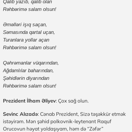
Qalib yazıb, qalib olan
Rəhbərimə salam olsun!
Əməlləri işıq saçan,
Səmasında qartal uçan,
Turanlara yollar açan
Rəhbərimə salam olsun!
Qəhrəmanlar vüqarından,
Ağdamlılar baharından,
Şəhidlərin diyarından
Rəhbərimə salam olsun!
Prezident İlham Əliyev
: Çox sağ olun.
Sevinc Alızadə
: Cənab Prezident, Sizə təşəkkür etmək
istəyirəm. Mən şəhid polkovnik-leytenant Raquf
Orucovun həyat yoldaşıyam, həm də “Zəfər”