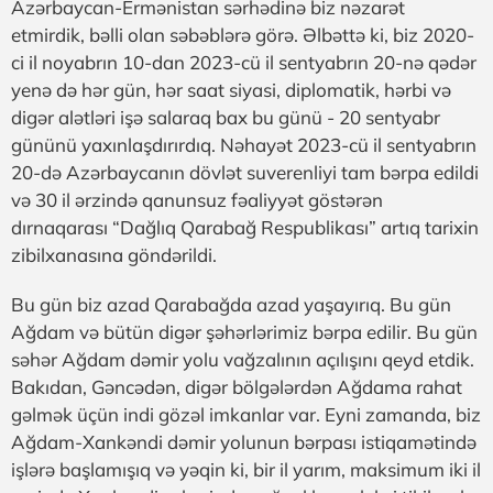
Azərbaycan-Ermənistan sərhədinə biz nəzarət
etmirdik, bəlli olan səbəblərə görə. Əlbəttə ki, biz 2020-
ci il noyabrın 10-dan 2023-cü il sentyabrın 20-nə qədər
yenə də hər gün, hər saat siyasi, diplomatik, hərbi və
digər alətləri işə salaraq bax bu günü - 20 sentyabr
gününü yaxınlaşdırırdıq. Nəhayət 2023-cü il sentyabrın
20-də Azərbaycanın dövlət suverenliyi tam bərpa edildi
və 30 il ərzində qanunsuz fəaliyyət göstərən
dırnaqarası “Dağlıq Qarabağ Respublikası” artıq tarixin
zibilxanasına göndərildi.
Bu gün biz azad Qarabağda azad yaşayırıq. Bu gün
Ağdam və bütün digər şəhərlərimiz bərpa edilir. Bu gün
səhər Ağdam dəmir yolu vağzalının açılışını qeyd etdik.
Bakıdan, Gəncədən, digər bölgələrdən Ağdama rahat
gəlmək üçün indi gözəl imkanlar var. Eyni zamanda, biz
Ağdam-Xankəndi dəmir yolunun bərpası istiqamətində
işlərə başlamışıq və yəqin ki, bir il yarım, maksimum iki il