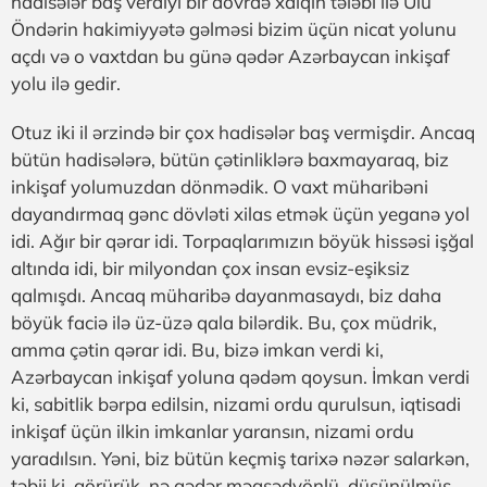
hadisələr baş verdiyi bir dövrdə xalqın tələbi ilə Ulu
Öndərin hakimiyyətə gəlməsi bizim üçün nicat yolunu
açdı və o vaxtdan bu günə qədər Azərbaycan inkişaf
yolu ilə gedir.
Otuz iki il ərzində bir çox hadisələr baş vermişdir. Ancaq
bütün hadisələrə, bütün çətinliklərə baxmayaraq, biz
inkişaf yolumuzdan dönmədik. O vaxt müharibəni
dayandırmaq gənc dövləti xilas etmək üçün yeganə yol
idi. Ağır bir qərar idi. Torpaqlarımızın böyük hissəsi işğal
altında idi, bir milyondan çox insan evsiz-eşiksiz
qalmışdı. Ancaq müharibə dayanmasaydı, biz daha
böyük faciə ilə üz-üzə qala bilərdik. Bu, çox müdrik,
amma çətin qərar idi. Bu, bizə imkan verdi ki,
Azərbaycan inkişaf yoluna qədəm qoysun. İmkan verdi
ki, sabitlik bərpa edilsin, nizami ordu qurulsun, iqtisadi
inkişaf üçün ilkin imkanlar yaransın, nizami ordu
yaradılsın. Yəni, biz bütün keçmiş tarixə nəzər salarkən,
təbii ki, görürük, nə qədər məqsədyönlü, düşünülmüş