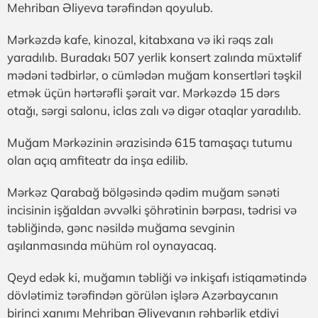
Mehriban Əliyeva tərəfindən qoyulub.
Mərkəzdə kafe, kinozal, kitabxana və iki rəqs zalı
yaradılıb. Buradakı 507 yerlik konsert zalında müxtəlif
mədəni tədbirlər, o cümlədən muğam konsertləri təşkil
etmək üçün hərtərəfli şərait var. Mərkəzdə 15 dərs
otağı, sərgi salonu, iclas zalı və digər otaqlar yaradılıb.
Muğam Mərkəzinin ərazisində 615 tamaşaçı tutumu
olan açıq amfiteatr da inşa edilib.
Mərkəz Qarabağ bölgəsində qədim muğam sənəti
incisinin işğaldan əvvəlki şöhrətinin bərpası, tədrisi və
təbliğində, gənc nəsildə muğama sevginin
aşılanmasında mühüm rol oynayacaq.
Qeyd edək ki, muğamın təbliği və inkişafı istiqamətində
dövlətimiz tərəfindən görülən işlərə Azərbaycanın
birinci xanımı Mehriban Əliyevanın rəhbərlik etdiyi