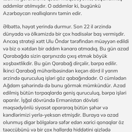
addımlar atılmışdır. O addımlar ki, bugünkü
Azərbaycan reallıqlarını təmin edir.
Əlbəttə, həyat yerində durmur. Son 22 il ərzində
dünyada və ölkəmizdə bir çox hadisələr baş vermişdir.
Ancaq strateji xətt Ulu Öndər tərəfindən müəyyən edildi
və biz o xətdən bir addım kənara atmadıq. Bu gün azad
Qarabağda sizin qarşınızda çıxış etmək böyük
xoşbəxtlikdir. Bu gün Qarabağ dirçəlir, bərpa edilir.
İkinci Qarabağ müharibəsindən keçən dörd il yarım
ərzində quruculuq işləri göz qabağındadır. O cümlədən
Ağdam şəhərində də bunu görmək mümkündür. Azad
edilmiş bütün torpaqlarda geniş quruculuq, bərpa işləri
aparılır. İşğal dövründə Ermənistan dövləti
məqsədyönlü siyasət apararaq bütün şəhər və
kəndlərimizi yerlə-yeksan etmişdir. Buraya və azad
olunmuş digər bölgələrə səfər edən xarici qonaqlar öz
təəccübünü və bir çox hallarda hiddətini gizlədə