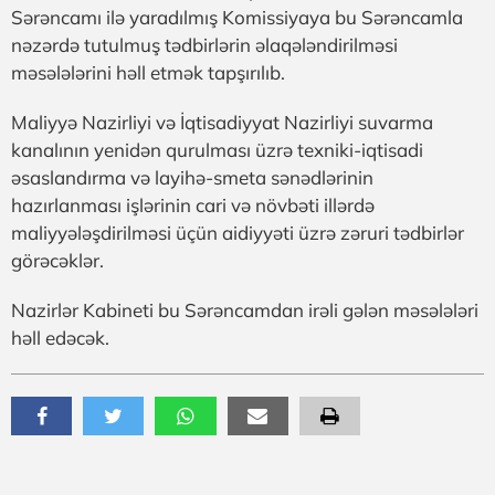
Sərəncamı ilə yaradılmış Komissiyaya bu Sərəncamla
nəzərdə tutulmuş tədbirlərin əlaqələndirilməsi
məsələlərini həll etmək tapşırılıb.
Maliyyə Nazirliyi və İqtisadiyyat Nazirliyi suvarma
kanalının yenidən qurulması üzrə texniki-iqtisadi
əsaslandırma və layihə-smeta sənədlərinin
hazırlanması işlərinin cari və növbəti illərdə
maliyyələşdirilməsi üçün aidiyyəti üzrə zəruri tədbirlər
görəcəklər.
Nazirlər Kabineti bu Sərəncamdan irəli gələn məsələləri
həll edəcək.