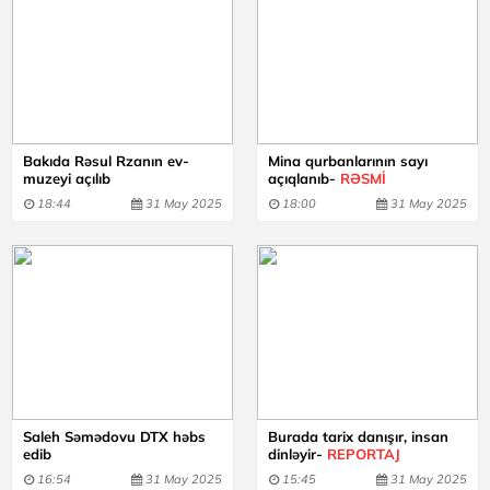
Bakıda Rəsul Rzanın ev-
Mina qurbanlarının sayı
muzeyi açılıb
açıqlanıb-
RƏSMİ
18:44
31 May 2025
18:00
31 May 2025
Saleh Səmədovu DTX həbs
Burada tarix danışır, insan
edib
dinləyir-
REPORTAJ
16:54
31 May 2025
15:45
31 May 2025