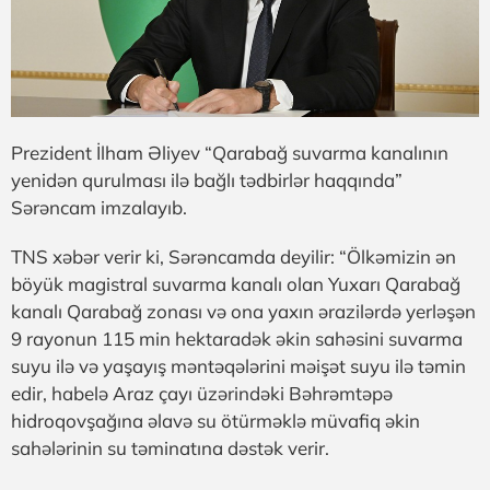
Prezident İlham Əliyev “Qarabağ suvarma kanalının
yenidən qurulması ilə bağlı tədbirlər haqqında”
Sərəncam imzalayıb.
TNS xəbər verir ki, Sərəncamda deyilir: “Ölkəmizin ən
böyük magistral suvarma kanalı olan Yuxarı Qarabağ
kanalı Qarabağ zonası və ona yaxın ərazilərdə yerləşən
9 rayonun 115 min hektaradək əkin sahəsini suvarma
suyu ilə və yaşayış məntəqələrini məişət suyu ilə təmin
edir, habelə Araz çayı üzərindəki Bəhrəmtəpə
hidroqovşağına əlavə su ötürməklə müvafiq əkin
sahələrinin su təminatına dəstək verir.