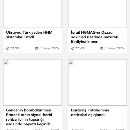
Ukrayna Türkiyədən HHM
İsrail HƏMAS-ın Qəzza
sistemləri istədi
sakinləri üzərində nəzarəti
itirdiyinə inanır
23:00
30 May 2025
22:40
30 May 2025
Gəncənin bombalanması
Buraxılış imtahanının
Ermənistanın siyasi-hərbi
nəticələri açıqlandı
rəhbərliyinin tapşırığı
əsasında həyata keçirilib