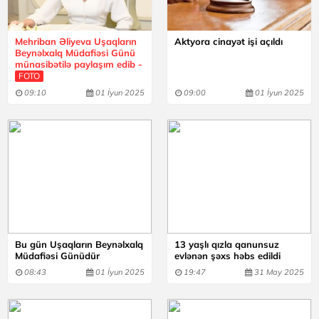
Mehriban Əliyeva Uşaqların
Aktyora cinayət işi açıldı
Beynəlxalq Müdafiəsi Günü
münasibətilə paylaşım edib -
FOTO
09:10
01 İyun 2025
09:00
01 İyun 2025
Bu gün Uşaqların Beynəlxalq
13 yaşlı qızla qanunsuz
Müdafiəsi Günüdür
evlənən şəxs həbs edildi
08:43
01 İyun 2025
19:47
31 May 2025