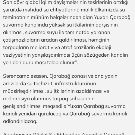
Son dövr qlobal iqlim dəyişmələrinin təsirlərinin artdığı
şəraitdə məhdud su ehtiyatlarına malik ölkəmizdə su
təminatının mühüm həlqələrindən olan Yuxarı Qarabağ
suvarma kanalında yüksək su itkilərinin qarşısının
alınması, suvarma suyu ilə təminatda yaranan
çatışmazlıqların aradan qaldırılması, həmçinin
torpaqların meliorativ və ətraf ərazilərin ekoloji
vəziyyətinin yaxşılaşdırılması üçün sözügedən kanalın
yenidən qurulması tələb olunur”.
Sərəncama əsasən, Qarabağ zonası və ona yaxın
ərazilərdə su təchizatı infrastrukturunun
müasirləşdirilməsi, su itkilərinin azaldılması və
meliorasiya olunmuş torpaq sahələrinin
genişləndirilməsi məqsədilə Yuxarı Qarabağ suvarma
kanalı yenidən qurulacaq və Qarabağ suvarma kanalı
adlandırılacaq.
Azərbaycan Dövlət Su Ehtiyatları Agentliyi Qarabağ