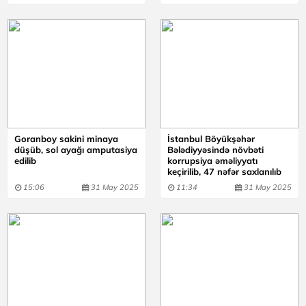
Goranboy sakini minaya
İstanbul Böyükşəhər
düşüb, sol ayağı amputasiya
Bələdiyyəsində növbəti
edilib
korrupsiya əməliyyatı
keçirilib, 47 nəfər saxlanılıb
15:06
31 May 2025
11:34
31 May 2025