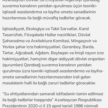
suvarma kanalının yenidən qurulması üçün texniki-
iqtisadi əsaslandırma və layihə-smeta sənədlərinin
hazırlanması ilə bağlı müvafiq tədbirlər görəcək.
İqtisadiyyat, Ekologiya və Təbii Sərvətlər, Kənd
Təsərrüfatı, Fövqəladə Hallar nazirlikləri, Dövlət
Şəhərsalma və Arxitektura Komitəsi, Mingəçevir və
Yevlax şəhər icra hakimiyyətləri, Goranboy, Bərdə,
Tərtər, Ağcabədi, Ağdam, Beyləqan və İmişli rayon icra
hakimiyyətləri, həmçinin digər aidiyyəti dövlət orqanları
(qurumları) Qarabağ suvarma kanalının yenidən
qurulması üzrə texniki-iqtisadi əsaslandırma və layihə-
smeta sənədlərinin hazırlanmasından irəli gələn
məsələlərin həlli ilə bağlı zəruri tədbirlər görəcəklər.
“Su ehtiyatlarından səmərəli istifadənin təmin edilməsi
ilə bağlı tədbirlər haqqında” Azərbaycan Respublikası
Prezidentinin 2020-ci il 15 aprel tarixli 1986 nömrəli