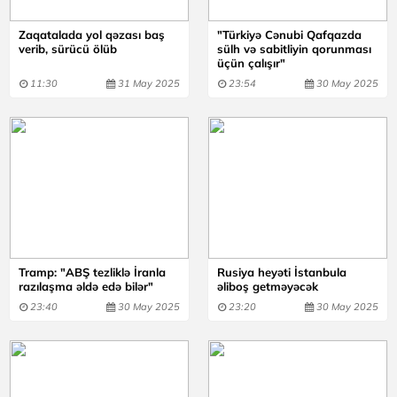
Zaqatalada yol qəzası baş
"Türkiyə Cənubi Qafqazda
verib, sürücü ölüb
sülh və sabitliyin qorunması
üçün çalışır"
11:30
31 May 2025
23:54
30 May 2025
Tramp: "ABŞ tezliklə İranla
Rusiya heyəti İstanbula
razılaşma əldə edə bilər"
əliboş getməyəcək
23:40
30 May 2025
23:20
30 May 2025