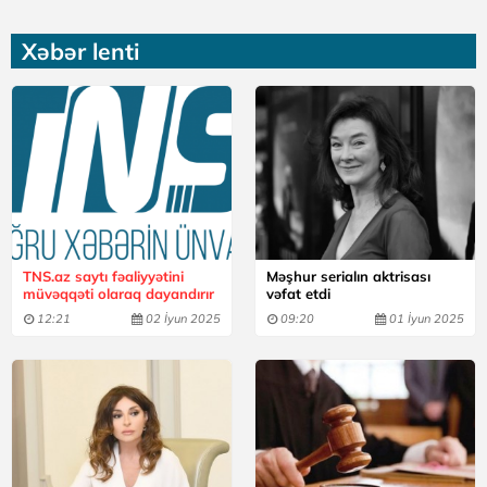
Xəbər lenti
TNS.az saytı fəaliyyətini
Məşhur serialın aktrisası
müvəqqəti olaraq dayandırır
vəfat etdi
12:21
02 İyun 2025
09:20
01 İyun 2025