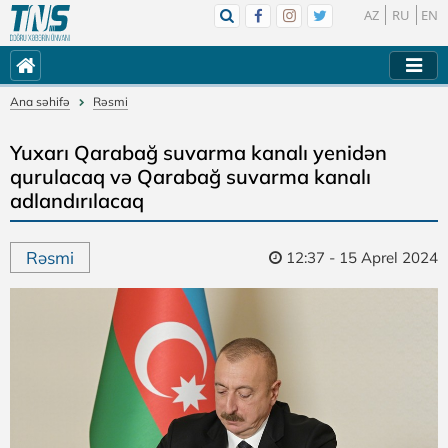
AZ
RU
EN
Ana səhifə
Rəsmi
Yuxarı Qarabağ suvarma kanalı yenidən
qurulacaq və Qarabağ suvarma kanalı
adlandırılacaq
Rəsmi
12:37 - 15 Aprel 2024