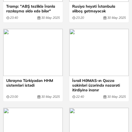
Tramp: "ABŞ tezliklə İranla
Rusiya heyəti İstanbula
razılaşma əldə edə bilər"
əliboş getməyəcək
23:40
30 May 2025
23:20
30 May 2025
Ukrayna Türkiyədən HHM
İsrail HƏMAS-ın Qəzza
sistemləri istədi
sakinləri üzərində nəzarəti
itirdiyinə inanır
23:00
30 May 2025
22:40
30 May 2025