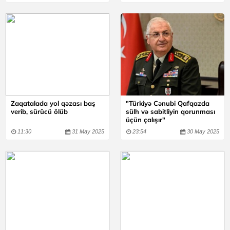
Zaqatalada yol qəzası baş
"Türkiyə Cənubi Qafqazda
verib, sürücü ölüb
sülh və sabitliyin qorunması
üçün çalışır"
11:30
31 May 2025
23:54
30 May 2025