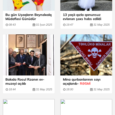
Bu gün Uşaqların Beynəlxalq
13 yaşlı qızla qanunsuz
Müdafiəsi Günüdür
evlənən şəxs həbs edildi
08:43
01 İyun 2025
19:47
31 May 2025
Bakıda Rəsul Rzanın ev-
Mina qurbanlarının sayı
muzeyi açılıb
açıqlanıb-
RƏSMİ
18:44
31 May 2025
18:00
31 May 2025