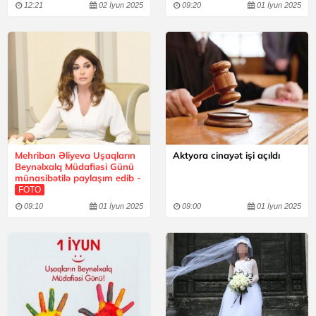
12:21
02 İyun 2025
09:20
01 İyun 2025
Mehriban Əliyeva Uşaqların
Aktyora cinayət işi açıldı
Beynəlxalq Müdafiəsi Günü
münasibətilə paylaşım edib -
FOTO
09:10
01 İyun 2025
09:00
01 İyun 2025