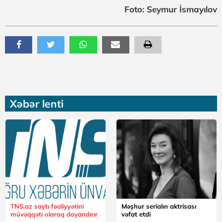
Foto: Seymur İsmayılov
Xəbər lenti
TNS.az saytı fəaliyyətini
Məşhur serialın aktrisası
müvəqqəti olaraq dayandırır
vəfat etdi