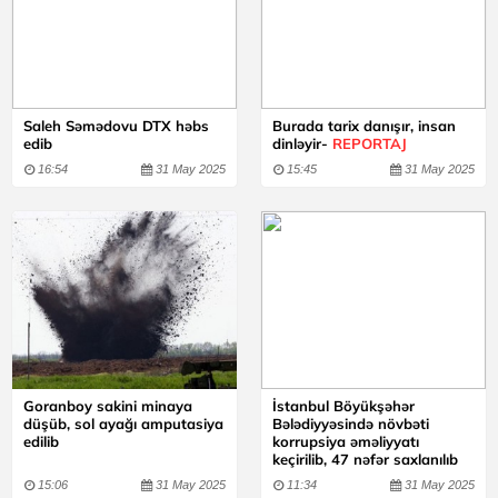
Saleh Səmədovu DTX həbs
Burada tarix danışır, insan
edib
dinləyir-
REPORTAJ
16:54
31 May 2025
15:45
31 May 2025
Goranboy sakini minaya
İstanbul Böyükşəhər
düşüb, sol ayağı amputasiya
Bələdiyyəsində növbəti
edilib
korrupsiya əməliyyatı
keçirilib, 47 nəfər saxlanılıb
15:06
31 May 2025
11:34
31 May 2025