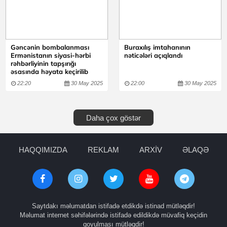
Gəncənin bombalanması
Buraxılış imtahanının
Ermənistanın siyasi-hərbi
nəticələri açıqlandı
rəhbərliyinin tapşırığı
əsasında həyata keçirilib
22:20
30 May 2025
22:00
30 May 2025
Daha çox göstər
HAQQIMIZDA
REKLAM
ARXİV
ƏLAQƏ
Saytdakı məlumatdan istifadə etdikdə istinad mütləqdir!
Məlumat internet səhifələrində istifadə edildikdə müvafiq keçidin
qoyulması mütləqdir!