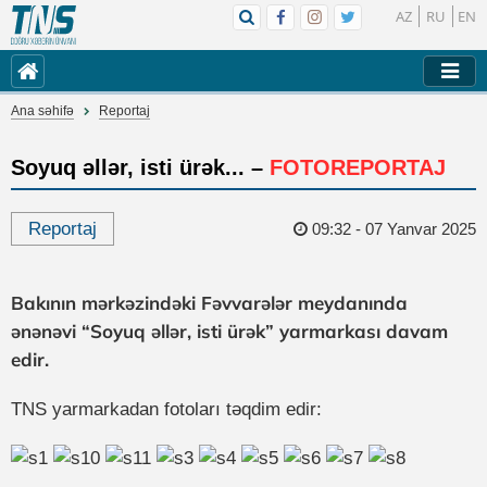
AZ
RU
EN
Ana səhifə
Reportaj
Soyuq əllər, isti ürək... –
FOTOREPORTAJ
Reportaj
09:32 - 07 Yanvar 2025
Bakının mərkəzindəki Fəvvarələr meydanında
ənənəvi “Soyuq əllər, isti ürək” yarmarkası davam
edir.
TNS yarmarkadan fotoları təqdim edir: