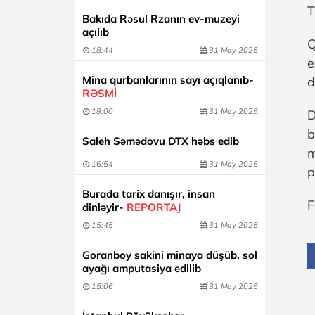
T
Bakıda Rəsul Rzanın ev-muzeyi
açılıb
Q
18:44
31 May 2025
e
Mina qurbanlarının sayı açıqlanıb-
d
RƏSMİ
18:00
31 May 2025
D
b
Saleh Səmədovu DTX həbs edib
m
16:54
31 May 2025
p
Burada tarix danışır, insan
F
dinləyir-
REPORTAJ
15:45
31 May 2025
Goranboy sakini minaya düşüb, sol
ayağı amputasiya edilib
15:06
31 May 2025