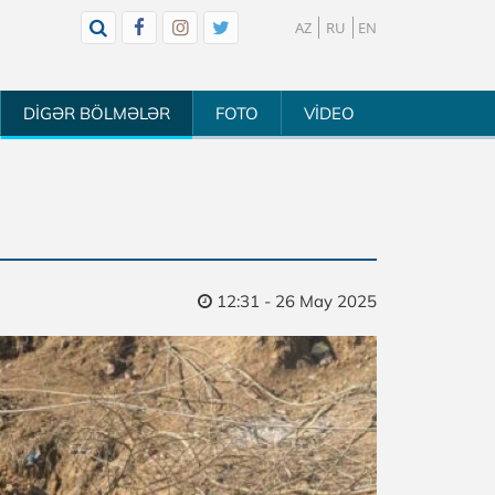
AZ
RU
EN
DİGƏR BÖLMƏLƏR
FOTO
VİDEO
12:31 - 26 May 2025