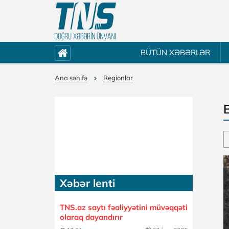
BÜTÜN XƏBƏRLƏR
Ana səhifə
Regionlar
B
Xəbər lenti
TNS.az saytı fəaliyyətini müvəqqəti
olaraq dayandırır