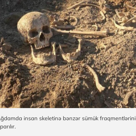
ğdamda insan skeletinə bənzər sümük fraqmentlərinin 
parılır.