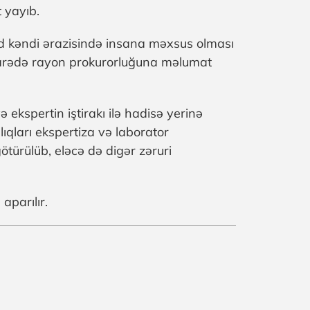
 yayıb.
 kəndi ərazisində insana məxsus olması
barədə rayon prokurorluğuna məlumat
 ekspertin iştirakı ilə hadisə yerinə
ıqları ekspertiza və laborator
ürülüb, eləcə də digər zəruri
parılır.