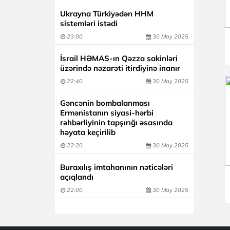
Ukrayna Türkiyədən HHM
sistemləri istədi
23:00
30 May 2025
İsrail HƏMAS-ın Qəzza sakinləri
üzərində nəzarəti itirdiyinə inanır
22:40
30 May 2025
Gəncənin bombalanması
Ermənistanın siyasi-hərbi
rəhbərliyinin tapşırığı əsasında
həyata keçirilib
22:20
30 May 2025
Buraxılış imtahanının nəticələri
açıqlandı
22:00
30 May 2025