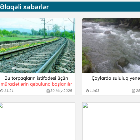
Əlaqəli xəbərlər
Bu torpaqların istifadəsi üçün
Çaylarda sululuq yenə
müraciətlərin qəbuluna başlanılır
11:21
30 May 2025
11:03
28