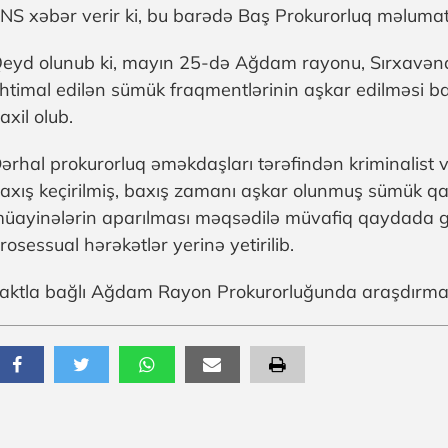
NS xəbər verir ki, bu barədə Baş Prokurorluq məlumat
eyd olunub ki, mayın 25-də Ağdam rayonu, Sırxavənd
htimal edilən sümük fraqmentlərinin aşkar edilməsi 
axil olub.
ərhal prokurorluq əməkdaşları tərəfindən kriminalist və
axış keçirilmiş, baxış zamanı aşkar olunmuş sümük qal
üayinələrin aparılması məqsədilə müvafiq qaydada göt
rosessual hərəkətlər yerinə yetirilib.
aktla bağlı Ağdam Rayon Prokurorluğunda araşdırma a