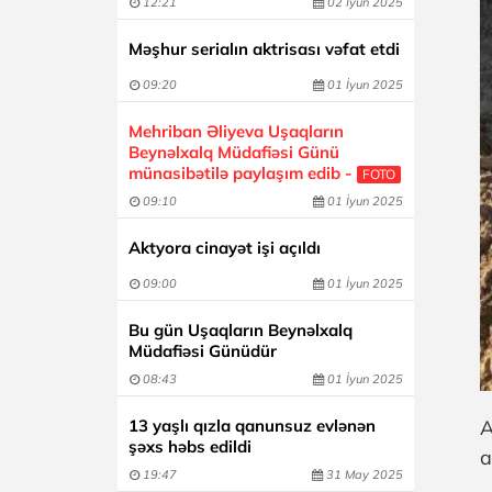
12:21
02 İyun 2025
Məşhur serialın aktrisası vəfat etdi
09:20
01 İyun 2025
Mehriban Əliyeva Uşaqların
Beynəlxalq Müdafiəsi Günü
münasibətilə paylaşım edib -
FOTO
09:10
01 İyun 2025
Aktyora cinayət işi açıldı
09:00
01 İyun 2025
Bu gün Uşaqların Beynəlxalq
Müdafiəsi Günüdür
08:43
01 İyun 2025
13 yaşlı qızla qanunsuz evlənən
A
şəxs həbs edildi
a
19:47
31 May 2025