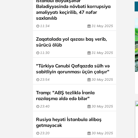
İstanbul Böyükşəhər
Bələdiyyəsində növbəti korrupsiya
əməliyyatı keçirilib, 47 nəfər
saxlanılıb
11:34
31 May 2025
Zaqatalada yol qəzası baş verib,
sürücü ölüb
11:30
31 May 2025
"Türkiyə Cənubi Qafqazda sülh və
sabitliyin qorunması üçün çalışır"
23:54
30 May 2025
Tramp: "ABŞ tezliklə İranla
razılaşma əldə edə bilər"
23:40
30 May 2025
Rusiya heyəti İstanbula əliboş
getməyəcək
23:20
30 May 2025