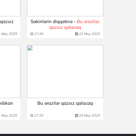
 qazsız
Sakinlərin diqqətinə -
Bu ərazilər
qazsız qalacaq
 May 2025
17:45
22 May 2025
ibkarı
Bu ərazilər qazsız qalacaq
 May 2025
17:20
20 May 2025