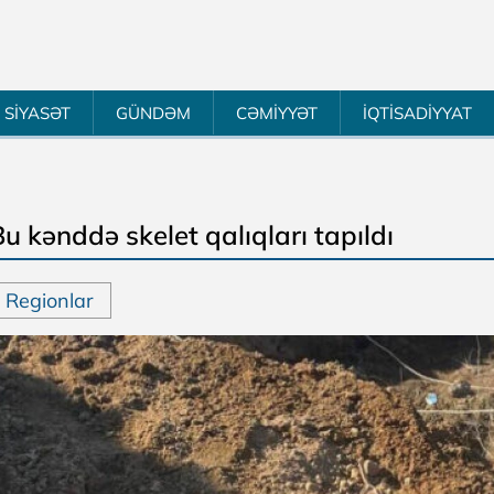
SİYASƏT
GÜNDƏM
CƏMİYYƏT
İQTİSADİYYAT
u kənddə skelet qalıqları tapıldı
Regionlar