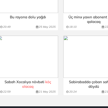
Bu rayona dolu yağdı
Üç minə yaxın abonent
qalacaq
20:49
25 May 2025
18:10
22
Sabah Xocalıya növbəti
köç
Sabirabadda çoban sah
olacaq
döydü
22:59
21 May 2025
20:24
21