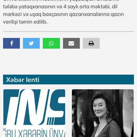
tələbə yataqxanasının və 4 saylı orta məktəbi, dil
mərkəzi və uşaq baxçasının qazanxanalarına qazın
verilişi təmin edilib.
Xəbər lenti