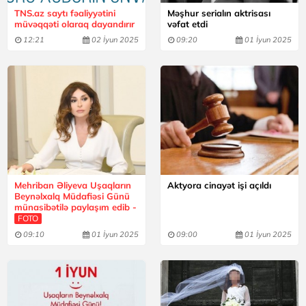
TNS.az saytı fəaliyyətini
Məşhur serialın aktrisası
müvəqqəti olaraq dayandırır
vəfat etdi
12:21
02 İyun 2025
09:20
01 İyun 2025
Mehriban Əliyeva Uşaqların
Aktyora cinayət işi açıldı
Beynəlxalq Müdafiəsi Günü
münasibətilə paylaşım edib -
FOTO
09:10
01 İyun 2025
09:00
01 İyun 2025