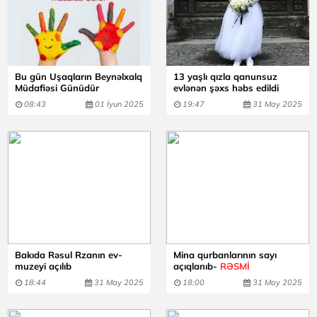
Bu gün Uşaqların Beynəlxalq
13 yaşlı qızla qanunsuz
Müdafiəsi Günüdür
evlənən şəxs həbs edildi
08:43
01 İyun 2025
19:47
31 May 2025
Bakıda Rəsul Rzanın ev-
Mina qurbanlarının sayı
muzeyi açılıb
açıqlanıb-
RƏSMİ
18:44
31 May 2025
18:00
31 May 2025