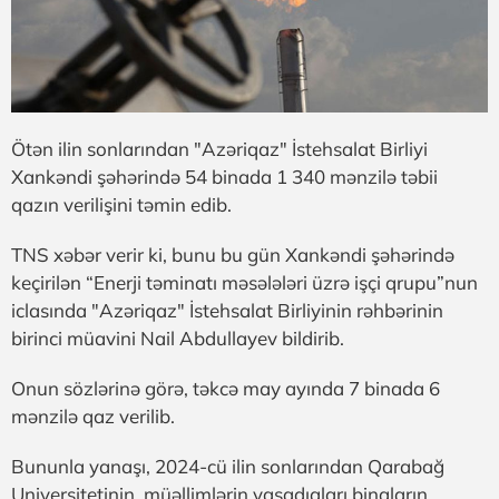
Ötən ilin sonlarından "Azəriqaz" İstehsalat Birliyi
Xankəndi şəhərində 54 binada 1 340 mənzilə təbii
qazın verilişini təmin edib.
TNS xəbər verir ki, bunu bu gün Xankəndi şəhərində
keçirilən “Enerji təminatı məsələləri üzrə işçi qrupu”nun
iclasında "Azəriqaz" İstehsalat Birliyinin rəhbərinin
birinci müavini Nail Abdullayev bildirib.
Onun sözlərinə görə, təkcə may ayında 7 binada 6
mənzilə qaz verilib.
Bununla yanaşı, 2024-cü ilin sonlarından Qarabağ
Universitetinin, müəllimlərin yaşadıqları binaların,