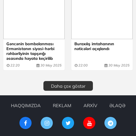
Gəncənin bombalanması
Buraxılış imtahanının
Ermənistanın siyasi-hərbi
nəticələri açıqlandı
rəhbərliyinin tapşırığı
əsasında həyata keçirilib
22:20
30 May 2025
22:00
30 May 2025
Daha çox göstər
HAQQIMIZDA
REKLAM
ARXİV
ƏLAQƏ