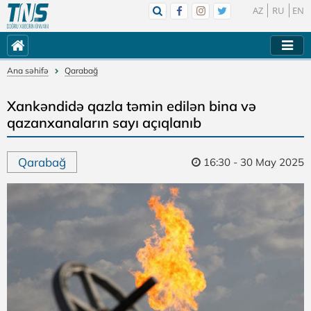
AZ
RU
EN
Ana səhifə
Qarabağ
Xankəndidə qazla təmin edilən bina və
qazanxanaların sayı açıqlanıb
Qarabağ
16:30 - 30 May 2025