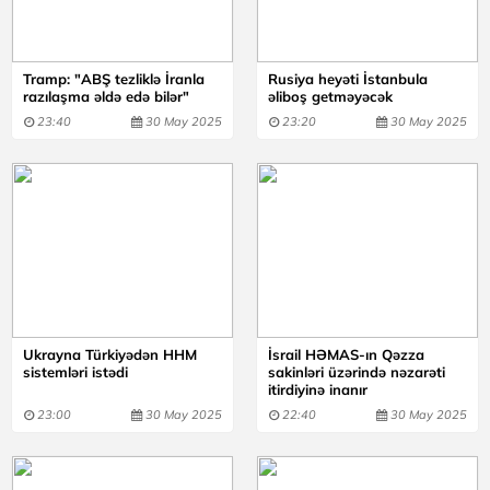
Tramp: "ABŞ tezliklə İranla
Rusiya heyəti İstanbula
razılaşma əldə edə bilər"
əliboş getməyəcək
23:40
30 May 2025
23:20
30 May 2025
Ukrayna Türkiyədən HHM
İsrail HƏMAS-ın Qəzza
sistemləri istədi
sakinləri üzərində nəzarəti
itirdiyinə inanır
23:00
30 May 2025
22:40
30 May 2025