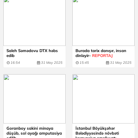
Saleh Səmədovu DTX həbs
Burada tarix danışır, insan
edib
dinləyir-
REPORTAJ
16:54
31 May 2025
15:45
31 May 2025
Goranboy sakini minaya
İstanbul Böyükşəhər
düşüb, sol ayağı amputasiya
Bələdiyyəsində növbəti