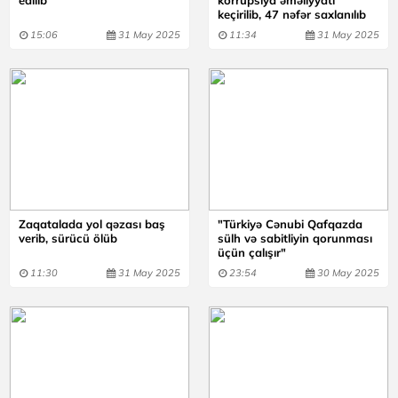
edilib
korrupsiya əməliyyatı
keçirilib, 47 nəfər saxlanılıb
15:06
31 May 2025
11:34
31 May 2025
Zaqatalada yol qəzası baş
"Türkiyə Cənubi Qafqazda
verib, sürücü ölüb
sülh və sabitliyin qorunması
üçün çalışır"
11:30
31 May 2025
23:54
30 May 2025