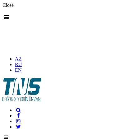
Close
AZ
RU
EN