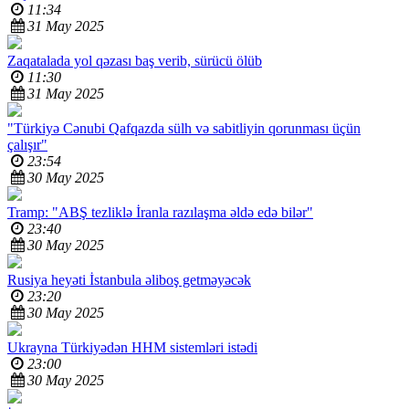
11:34
31 May 2025
Zaqatalada yol qəzası baş verib, sürücü ölüb
11:30
31 May 2025
"Türkiyə Cənubi Qafqazda sülh və sabitliyin qorunması üçün
çalışır"
23:54
30 May 2025
Tramp: "ABŞ tezliklə İranla razılaşma əldə edə bilər"
23:40
30 May 2025
Rusiya heyəti İstanbula əliboş getməyəcək
23:20
30 May 2025
Ukrayna Türkiyədən HHM sistemləri istədi
23:00
30 May 2025