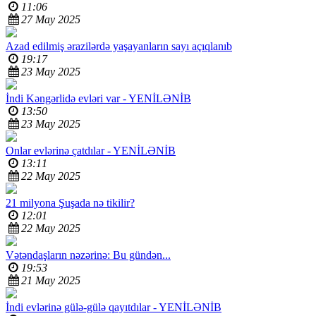
11:06
27 May 2025
Azad edilmiş ərazilərdə yaşayanların sayı açıqlanıb
19:17
23 May 2025
İndi Kəngərlidə evləri var -
YENİLƏNİB
13:50
23 May 2025
Onlar evlərinə çatdılar -
YENİLƏNİB
13:11
22 May 2025
21 milyona Şuşada nə tikilir?
12:01
22 May 2025
Vətəndaşların nəzərinə:
Bu gündən...
19:53
21 May 2025
İndi evlərinə gülə-gülə qayıtdılar -
YENİLƏNİB