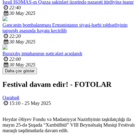
İsrail HƏMAS-ın Qəzza sakinləri üzərində nəzarəti itirdiyinə inanır
22:40
30 May 2025
Gəncənin bombalanması Ermənistanın siyasi-hərbi rəhbərliyinin
tapşırığı əsasında həyata keçirilib
22:20
30 May 2025
Buraxılış imtahanının nəticələri açıqlandı
22:00
30 May 2025
Daha çox göstər
Festival davam edir! -
FOTOLAR
Qarabağ
15:10 - 25 May 2025
Heydər Əliyev Fondu və Mədəniyyət Nazirliyinin təşkilatçılığı ilə
mayın 25-də Şuşada “Xarıbülbül” VIII Beynəlxalq Musiqi Festivalı
maraqlı təqdimatlarla davam edib.