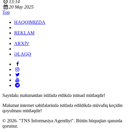
13:14
20 May 2025
Top
HAQQIMIZDA
REKLAM
ARXİV
ƏLAQƏ
Saytdakı məlumatdan istifadə etdikdə istinad mütləqdir!
Məlumat internet səhifələrində istifadə edildikdə müvafiq keçidin
qoyulması mütləqdir!
© 2026. "TNS İnformasiya Agentliyi". Bütün hüquqları qanunla
qorunur.