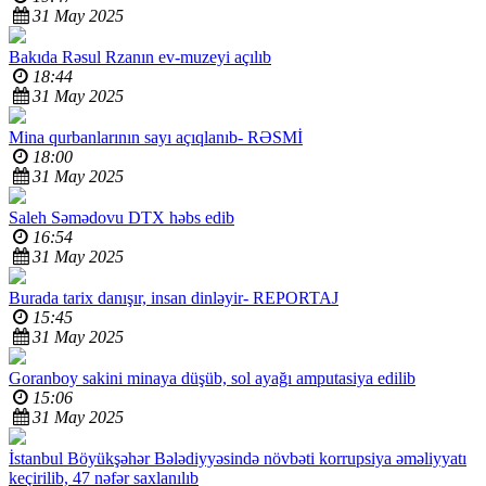
31 May 2025
Bakıda Rəsul Rzanın ev-muzeyi açılıb
18:44
31 May 2025
Mina qurbanlarının sayı açıqlanıb-
RƏSMİ
18:00
31 May 2025
Saleh Səmədovu DTX həbs edib
16:54
31 May 2025
Burada tarix danışır, insan dinləyir-
REPORTAJ
15:45
31 May 2025
Goranboy sakini minaya düşüb, sol ayağı amputasiya edilib
15:06
31 May 2025
İstanbul Böyükşəhər Bələdiyyəsində növbəti korrupsiya əməliyyatı
keçirilib, 47 nəfər saxlanılıb