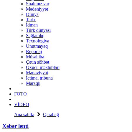
Sualımız var
Mədəniyyət
Dünya
Tarix
İdman
Türk dünyası
Sağlamlıq
Texnologiya
Unutmayaq
Reportaj
Müsahibə
Çətin söhbət
Oxucu məktubları
Mənəviyyat
İctimai tribuna
Maraqlı
FOTO
VİDEO
Ana səhifə
Qarabağ
Xəbər lenti