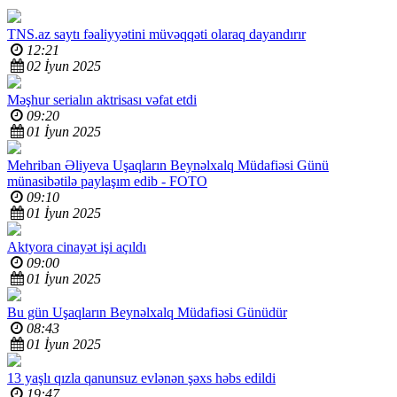
TNS.az saytı fəaliyyətini müvəqqəti olaraq dayandırır
12:21
02 İyun 2025
Məşhur serialın aktrisası vəfat etdi
09:20
01 İyun 2025
Mehriban Əliyeva Uşaqların Beynəlxalq Müdafiəsi Günü
münasibətilə paylaşım edib -
FOTO
09:10
01 İyun 2025
Aktyora cinayət işi açıldı
09:00
01 İyun 2025
Bu gün Uşaqların Beynəlxalq Müdafiəsi Günüdür
08:43
01 İyun 2025
13 yaşlı qızla qanunsuz evlənən şəxs həbs edildi
19:47