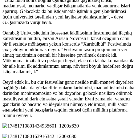
"Otuz ildən sonra doğma Qarabağımıza qayıdaraq təhsil,
mədəniyyət, memarlıq və digər istiqamətlərdə yenidənqurma işləri
aparırıq. Gələcəkdə də bu istiqamətdə iştirakın genişləndirilməsi
üçün universitet tərəfindən yeni layihələr planlaşdırılır", - deyə
G.Qasımzadə vurğulayıb.
Qarabağ Universitetinin İncəsənət fakültəsinin İnstrumental ifaçılıq
kafedrasının müdiri, tarzən Arslan Növrəsli li təhsil ocağının cəmi
bir il ərzində möhtəşəm yekun konsertlə “Xarıbülbül” Festivalında
çıxış etdiyini bildirərək deyib: "Festivalın rəsmi proqramında yer
almaq tariximizin önəmli bir hissəsinə çevrilmək demək idi.
Mükəmməl inzibati və pedaqoji heyət, eləcə də tələbə komandası ilə
bir ailə kimi ilk addımlarımızı atmış, növbəti böyük hədəflərə doğru
istiqamətlənmişik".
Qeyd edək ki, bu cür festivallar gənc nəsildə milli-mənəvi dəyərlərə
bağlılığı daha da gücləndirir, onların tariximizi, mədəni irsimizi daha
dərindən mənimsəməsinə və bu dəyərləri gələcək nəsillərə ötürmək
məsuliyyətini dərk etməsinə şərait yaradır. Eyni zamanda, yaradıcı
gənclərin öz bacarıq və ideyalarını nümayiş etdirməsi, milli sənət
ənənələrini yeni baxışlarla təqdim etməsi üçün mühüm platforma
rolunu oynayır.