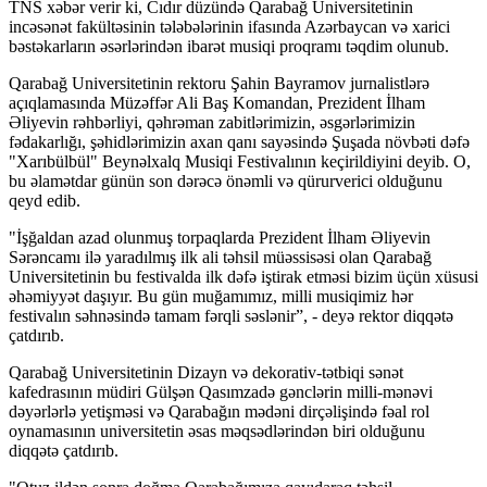
TNS xəbər verir ki, Cıdır düzündə Qarabağ Universitetinin
incəsənət fakültəsinin tələbələrinin ifasında Azərbaycan və xarici
bəstəkarların əsərlərindən ibarət musiqi proqramı təqdim olunub.
Qarabağ Universitetinin rektoru Şahin Bayramov jurnalistlərə
açıqlamasında Müzəffər Ali Baş Komandan, Prezident İlham
Əliyevin rəhbərliyi, qəhrəman zabitlərimizin, əsgərlərimizin
fədakarlığı, şəhidlərimizin axan qanı sayəsində Şuşada növbəti dəfə
"Xarıbülbül" Beynəlxalq Musiqi Festivalının keçirildiyini deyib. O,
bu əlamətdar günün son dərəcə önəmli və qürurverici olduğunu
qeyd edib.
"İşğaldan azad olunmuş torpaqlarda Prezident İlham Əliyevin
Sərəncamı ilə yaradılmış ilk ali təhsil müəssisəsi olan Qarabağ
Universitetinin bu festivalda ilk dəfə iştirak etməsi bizim üçün xüsusi
əhəmiyyət daşıyır. Bu gün muğamımız, milli musiqimiz hər
festivalın səhnəsində tamam fərqli səslənir”, - deyə rektor diqqətə
çatdırıb.
Qarabağ Universitetinin Dizayn və dekorativ-tətbiqi sənət
kafedrasının müdiri Gülşən Qasımzadə gənclərin milli-mənəvi
dəyərlərlə yetişməsi və Qarabağın mədəni dirçəlişində fəal rol
oynamasının universitetin əsas məqsədlərindən biri olduğunu
diqqətə çatdırıb.