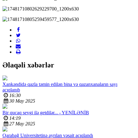
Əlaqəli xəbərlər
Xankəndidə qazla təmin edilən bina və qazanxanaların sayı
açıqlanıb
16:30
30 May 2025
Bir qucaq sevgi ilə getdilər... -
YENİLƏNİB
14:19
27 May 2025
Qarabağ Universitetinə ayrılan vəsait açıqlandı