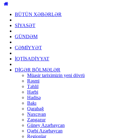
BÜTÜN XƏBƏRLƏR
SİYASƏT
GÜNDƏM
CƏMİYYƏT
İQTİSADİYYAT
DİGƏR BÖLMƏLƏR
Müasir tariximizin yeni dövrü
Rəsmi
Təhlil
Hərbi
Hadisə
Bakı
Qarabağ
Naxçıvan
Zəngəzur
Güney Azərbaycan
Qərbi Azərbaycan
Regionlar