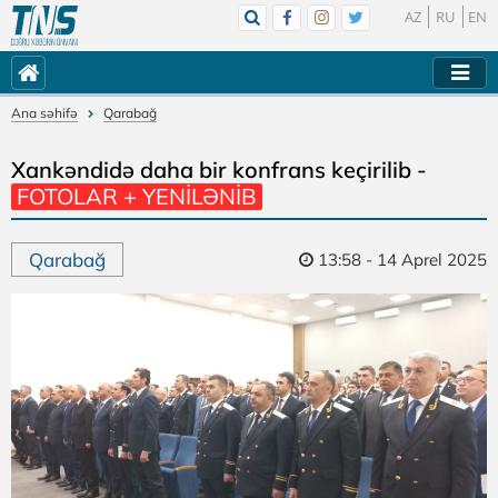
AZ
RU
EN
Ana səhifə
Qarabağ
Xankəndidə daha bir konfrans keçirilib -
FOTOLAR + YENİLƏNİB
Qarabağ
13:58 - 14 Aprel 2025