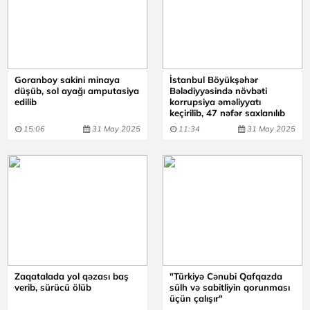
Goranboy sakini minaya
İstanbul Böyükşəhər
düşüb, sol ayağı amputasiya
Bələdiyyəsində növbəti
edilib
korrupsiya əməliyyatı
keçirilib, 47 nəfər saxlanılıb
15:06
31 May 2025
11:34
31 May 2025
Zaqatalada yol qəzası baş
"Türkiyə Cənubi Qafqazda
verib, sürücü ölüb
sülh və sabitliyin qorunması
üçün çalışır"