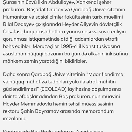
Şurasının üzvü İlkin Abdullayev, Xankəndi şəhər
prokuroru Rəşadət Orucov və Qarabağ Universitetinin
Humanitar və sosial elmlər fakültəsinin tarix müəllimi
Bilal Dədəyev çıxışlarında Heydər Əliyevin dövlətçilik
fəlsəfəsi, hüquqi islahatlara yanaşması və suverenliyin
qorunması istiqamətində atdığı addımlardan ətraflı
bəhs ediblər. Məruzəçilər 1995-ci il Konstitusiyasına
əsaslanan hüquqi bazanın bu gün də ölkənin inkişafına
möhkəm zəmin yaratdığını bildiriblər.
Daha sonra Qarabağ Universitetinin “Maarifləndirmə
və hüquq mühafizə tədbirləri yolu ilə ətraf mühitin
gücləndirilməsi” (ECOLEAD) layihəsinə qoşulmasına
dair tərəfdaşlar adından Baş prokurorunun müavini
Heydər Məmmədovla həmin təhsil müəssisəsinin
rektoru Şahin Bayramov arasında memorandum
imzalanıb.
Konfransda Baş Prokurorluq və Azərbaycan