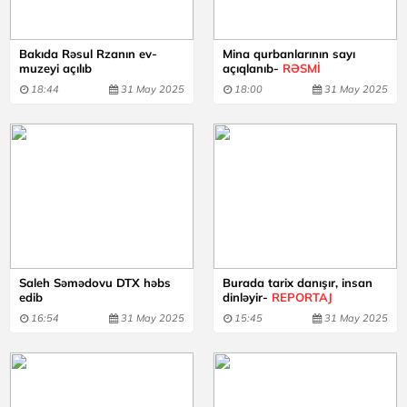
Bakıda Rəsul Rzanın ev-
Mina qurbanlarının sayı
muzeyi açılıb
açıqlanıb-
RƏSMİ
18:44
31 May 2025
18:00
31 May 2025
Saleh Səmədovu DTX həbs
Burada tarix danışır, insan
edib
dinləyir-
REPORTAJ
16:54
31 May 2025
15:45
31 May 2025