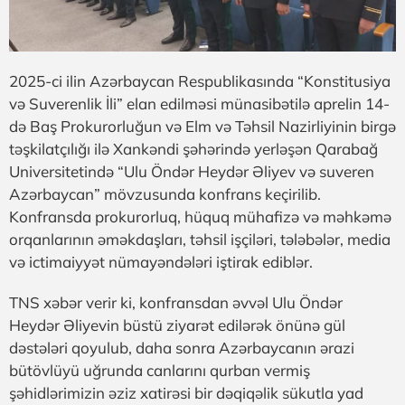
2025-ci ilin Azərbaycan Respublikasında “Konstitusiya
və Suverenlik İli” elan edilməsi münasibətilə aprelin 14-
də Baş Prokurorluğun və Elm və Təhsil Nazirliyinin birgə
təşkilatçılığı ilə Xankəndi şəhərində yerləşən Qarabağ
Universitetində “Ulu Öndər Heydər Əliyev və suveren
Azərbaycan” mövzusunda konfrans keçirilib.
Konfransda prokurorluq, hüquq mühafizə və məhkəmə
orqanlarının əməkdaşları, təhsil işçiləri, tələbələr, media
və ictimaiyyət nümayəndələri iştirak ediblər.
TNS xəbər verir ki, konfransdan əvvəl Ulu Öndər
Heydər Əliyevin büstü ziyarət edilərək önünə gül
dəstələri qoyulub, daha sonra Azərbaycanın ərazi
bütövlüyü uğrunda canlarını qurban vermiş
şəhidlərimizin əziz xatirəsi bir dəqiqəlik sükutla yad