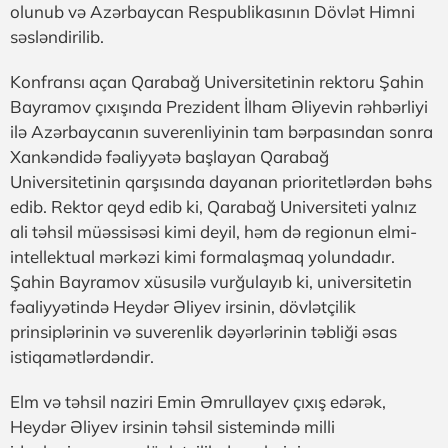
olunub və Azərbaycan Respublikasının Dövlət Himni
səsləndirilib.
Konfransı açan Qarabağ Universitetinin rektoru Şahin
Bayramov çıxışında Prezident İlham Əliyevin rəhbərliyi
ilə Azərbaycanın suverenliyinin tam bərpasından sonra
Xankəndidə fəaliyyətə başlayan Qarabağ
Universitetinin qarşısında dayanan prioritetlərdən bəhs
edib. Rektor qeyd edib ki, Qarabağ Universiteti yalnız
ali təhsil müəssisəsi kimi deyil, həm də regionun elmi-
intellektual mərkəzi kimi formalaşmaq yolundadır.
Şahin Bayramov xüsusilə vurğulayıb ki, universitetin
fəaliyyətində Heydər Əliyev irsinin, dövlətçilik
prinsiplərinin və suverenlik dəyərlərinin təbliği əsas
istiqamətlərdəndir.
Elm və təhsil naziri Emin Əmrullayev çıxış edərək,
Heydər Əliyev irsinin təhsil sistemində milli