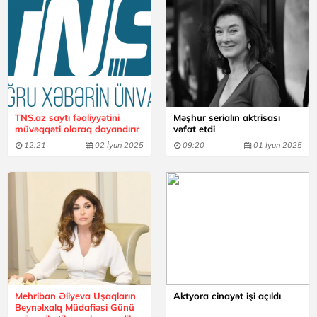
TNS.az saytı fəaliyyətini
Məşhur serialın aktrisası
müvəqqəti olaraq dayandırır
vəfat etdi
12:21
02 İyun 2025
09:20
01 İyun 2025
Mehriban Əliyeva Uşaqların
Aktyora cinayət işi açıldı
Beynəlxalq Müdafiəsi Günü