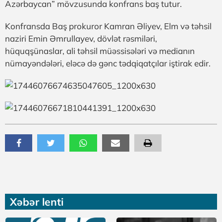
Azərbaycan” mövzusunda konfrans baş tutur.
Konfransda Baş prokuror Kamran Əliyev, Elm və təhsil
naziri Emin Əmrullayev, dövlət rəsmiləri,
hüquqşünaslar, ali təhsil müəssisələri və medianın
nümayəndələri, eləcə də gənc tədqiqatçılar iştirak edir.
Xəbər lenti