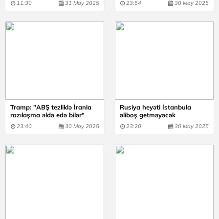
11:30
31 May 2025
23:54
30 May 2025
Tramp: "ABŞ tezliklə İranla
Rusiya heyəti İstanbula
razılaşma əldə edə bilər"
əliboş getməyəcək
23:40
30 May 2025
23:20
30 May 2025