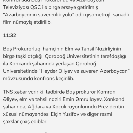
Televiziyası QSC ilə birgə ərsəyə gətirilmiş
“Azərbaycanın suverenlik yolu” adlı qısametrajlı sənədli
film nümayiş etdirilib.
11:32
Baş Prokurorluq, həmçinin Elm və Təhsil Nazirliyinin
birgə təşkilatçılığı, Qarabağ Universitetinin tərəfdaşlığı
ilə Xankəndi şəhərində yerləşən Qarabağ
Universitetində “Heydər Əliyev və suveren Azərbaycan”
mövzusunda konfrans keçirilib.
TNS xəbər verir ki, tədbirdə Baş prokuror Kamran
Əliyev, elm və təhsil naziri Emin Əmrullayev, Xankəndi
şəhərində, Ağdərə və Xocalı rayonlarında Prezidentin
xüsusi nümayəndəsi Elçin Yusifov və digər rəsmi
şəxslər çıxış ediblər.