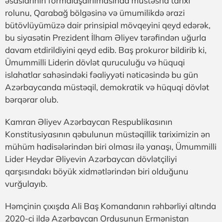
əsaslarının formalaşdırılmasında müstəsna tarixi
rolunu, Qarabağ bölgəsinə və ümumilikdə ərazi
bütövlüyümüzə dair prinsipial mövqeyini qeyd edərək,
bu siyasətin Prezident İlham Əliyev tərəfindən uğurla
davam etdirildiyini qeyd edib. Baş prokuror bildirib ki,
Ümummilli Liderin dövlət quruculuğu və hüquqi
islahatlar sahəsindəki fəaliyyəti nəticəsində bu gün
Azərbaycanda müstəqil, demokratik və hüquqi dövlət
bərqərar olub.
Kamran Əliyev Azərbaycan Respublikasının
Konstitusiyasının qəbulunun müstəqillik tariximizin ən
mühüm hadisələrindən biri olması ilə yanaşı, Ümummilli
Lider Heydər Əliyevin Azərbaycan dövlətçiliyi
qarşısındakı böyük xidmətlərindən biri olduğunu
vurğulayıb.
Həmçinin çıxışda Ali Baş Komandanın rəhbərliyi altında
2020-ci ildə Azərbaycan Ordusunun Ermənistan