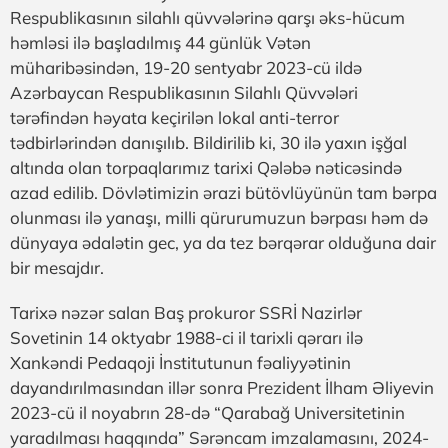
Respublikasının silahlı qüvvələrinə qarşı əks-hücum
həmləsi ilə başladılmış 44 günlük Vətən
müharibəsindən, 19-20 sentyabr 2023-cü ildə
Azərbaycan Respublikasının Silahlı Qüvvələri
tərəfindən həyata keçirilən lokal anti-terror
tədbirlərindən danışılıb. Bildirilib ki, 30 ilə yaxın işğal
altında olan torpaqlarımız tarixi Qələbə nəticəsində
azad edilib. Dövlətimizin ərazi bütövlüyünün tam bərpa
olunması ilə yanaşı, milli qürurumuzun bərpası həm də
dünyaya ədalətin gec, ya da tez bərqərar olduğuna dair
bir mesajdır.
Tarixə nəzər salan Baş prokuror SSRİ Nazirlər
Sovetinin 14 oktyabr 1988-ci il tarixli qərarı ilə
Xankəndi Pedaqoji İnstitutunun fəaliyyətinin
dayandırılmasından illər sonra Prezident İlham Əliyevin
2023-cü il noyabrın 28-də “Qarabağ Universitetinin
yaradılması haqqında” Sərəncam imzalamasını, 2024-