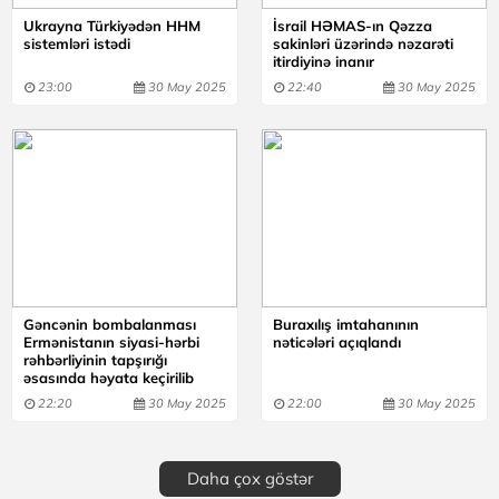
Ukrayna Türkiyədən HHM
İsrail HƏMAS-ın Qəzza
sistemləri istədi
sakinləri üzərində nəzarəti
itirdiyinə inanır
23:00
30 May 2025
22:40
30 May 2025
Gəncənin bombalanması
Buraxılış imtahanının
Ermənistanın siyasi-hərbi
nəticələri açıqlandı
rəhbərliyinin tapşırığı
əsasında həyata keçirilib
22:20
30 May 2025
22:00
30 May 2025
Daha çox göstər