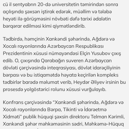
cü il sentyabrın 20-də universitetin təmirindən sonra
açılışında şəxsən iştirak edərək, müəllim və tələbə
heyəti ilə görüşməsini növbəti dəfə tarixi ədalətin
bərqərar edilməsi kimi qiymətləndirib.
Tədbirdə, həmçinin Xankəndi şəhərində, Ağdərə və
Xocalı rayonlarında Azərbaycan Respublikası
Prezidentinin xüsusi nümayəndəsi Elçin Yusubov çıxış
edib. O, çıxışında Qarabağın suveren Azərbaycan
dövləti çərçivəsində inteqrasiyası, dövlət idarəçiliyinin
bərpası və bu istiqamətdə həyata keçirilən kompleks
tədbirlər barədə məlumat verib, Heydər Əliyev irsinin bu
prosesdə yolgöstərici rolunu xüsusi vurğulayıb.
Konfrans çərçivəsində “Xankəndi şəhərində, Ağdərə və
Xocalı rayonlarında Bərpa, Tikinti və İdarəetmə
Xidməti” publik hüquqi şəxsin direktoru Telman Kərimli,
Xankəndi şəhər məhkəməsinin sədri, Məhkəmə-Hüquq