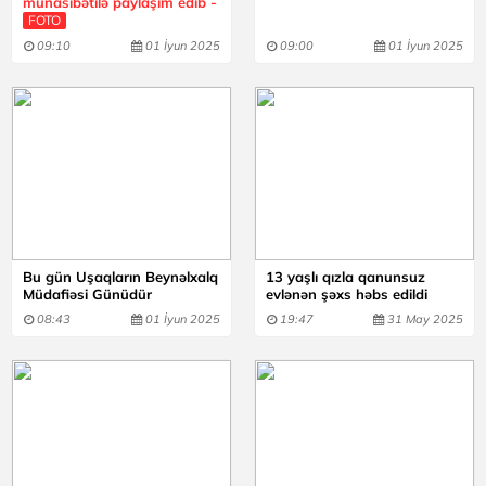
münasibətilə paylaşım edib -
FOTO
09:10
01 İyun 2025
09:00
01 İyun 2025
Bu gün Uşaqların Beynəlxalq
13 yaşlı qızla qanunsuz
Müdafiəsi Günüdür
evlənən şəxs həbs edildi
08:43
01 İyun 2025
19:47
31 May 2025