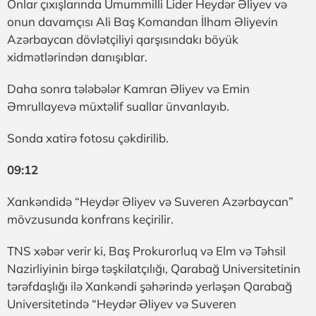
Onlar çıxışlarında Ümummilli Lider Heydər Əliyev və
onun davamçısı Ali Baş Komandan İlham Əliyevin
Azərbaycan dövlətçiliyi qarşısındakı böyük
xidmətlərindən danışıblar.
Daha sonra tələbələr Kamran Əliyev və Emin
Əmrullayevə müxtəlif suallar ünvanlayıb.
Sonda xatirə fotosu çəkdirilib.
09:12
Xankəndidə “Heydər Əliyev və Suveren Azərbaycan”
mövzusunda konfrans keçirilir.
TNS xəbər verir ki, Baş Prokurorluq və Elm və Təhsil
Nazirliyinin birgə təşkilatçılığı, Qarabağ Universitetinin
tərəfdaşlığı ilə Xankəndi şəhərində yerləşən Qarabağ
Universitetində “Heydər Əliyev və Suveren