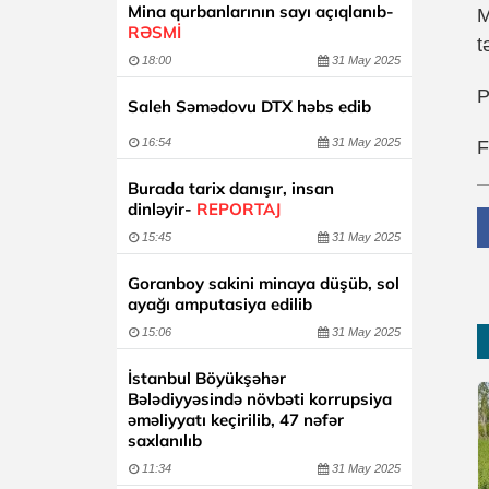
Mina qurbanlarının sayı açıqlanıb-
M
RƏSMİ
t
18:00
31 May 2025
P
Saleh Səmədovu DTX həbs edib
16:54
31 May 2025
F
Burada tarix danışır, insan
dinləyir-
REPORTAJ
15:45
31 May 2025
Goranboy sakini minaya düşüb, sol
ayağı amputasiya edilib
15:06
31 May 2025
İstanbul Böyükşəhər
Bələdiyyəsində növbəti korrupsiya
əməliyyatı keçirilib, 47 nəfər
saxlanılıb
11:34
31 May 2025