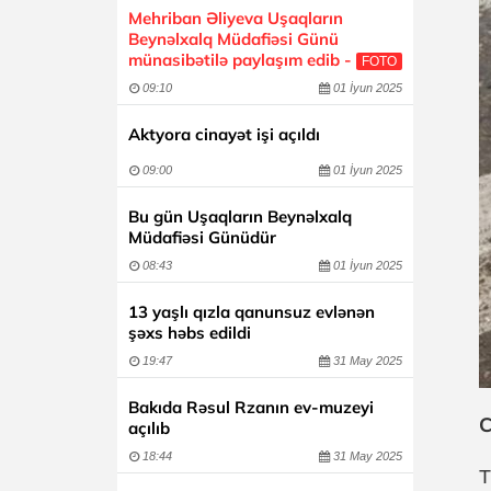
Mehriban Əliyeva Uşaqların
Beynəlxalq Müdafiəsi Günü
münasibətilə paylaşım edib -
FOTO
09:10
01 İyun 2025
Aktyora cinayət işi açıldı
09:00
01 İyun 2025
Bu gün Uşaqların Beynəlxalq
Müdafiəsi Günüdür
08:43
01 İyun 2025
13 yaşlı qızla qanunsuz evlənən
şəxs həbs edildi
19:47
31 May 2025
Bakıda Rəsul Rzanın ev-muzeyi
C
açılıb
18:44
31 May 2025
T