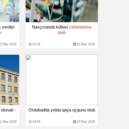
 verdiyi
Naxçıvanda kütləvi
zəhərlənmə
ı
olub
2 May 2025
13:28
22 May 2025
 olunub -
Ordubadda yolda qaya uçqunu olub
1 May 2025
14:53
20 May 2025