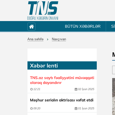
BÜTÜN XƏBƏRLƏR
S
Ana səhifə
Naxçıvan
Xəbər lenti
TNS.az saytı fəaliyyətini müvəqqəti
olaraq dayandırır
12:21
02 İyun 2025
Məşhur serialın aktrisası vəfat etdi
09:20
01 İyun 2025