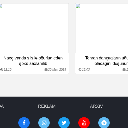
Naxçıvanda silsilə oğurluq edən
Tehran danışıqların uğ
şəxs saxlanılıb
olacağını düşünür
12:10
20 May 2025
12:03
1
DA
REKLAM
ARXİV