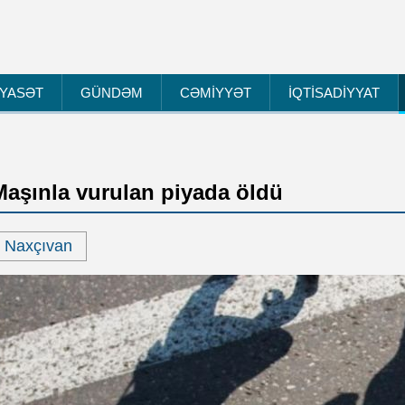
İYASƏT
GÜNDƏM
CƏMİYYƏT
İQTİSADİYYAT
Maşınla vurulan piyada öldü
Naxçıvan