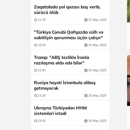
Zaqatalada yol qəzası baş verib,
sürücü ölüb
11:30
31 May 2025
"Türkiyə Cənubi Qafqazda sülh və
sabitliyin qorunması üçün çalışır"
23:54
30 May 2025
Tramp: "ABŞ tezliklə İranla
razılaşma əldə edə bilər"
23:40
30 May 2025
Rusiya heyəti İstanbula əliboş
getməyəcək
23:20
30 May 2025
Ukrayna Türkiyədən HHM
sistemləri istədi
23:00
30 May 2025