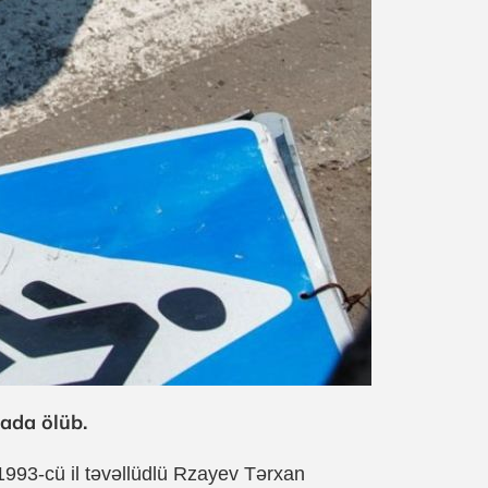
yada ölüb.
1993-cü il təvəllüdlü Rzayev Tərxan