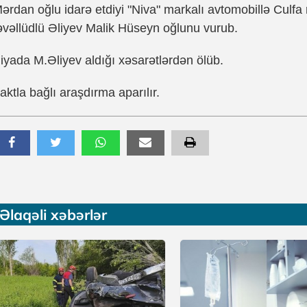
ərdan oğlu idarə etdiyi "Niva" markalı avtomobillə Culfa 
əvəllüdlü Əliyev Malik Hüseyn oğlunu vurub.
iyada M.Əliyev aldığı xəsarətlərdən ölüb.
aktla bağlı araşdırma aparılır.
Əlaqəli xəbərlər