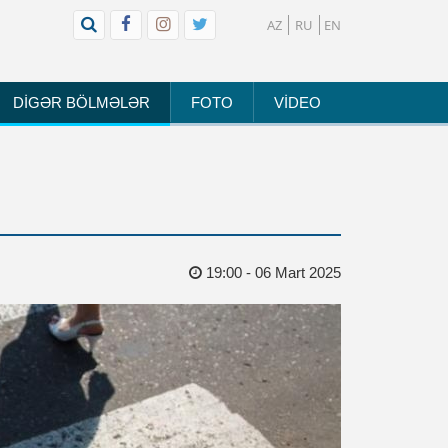
AZ
RU
EN
DİGƏR BÖLMƏLƏR
FOTO
VİDEO
19:00 - 06 Mart 2025