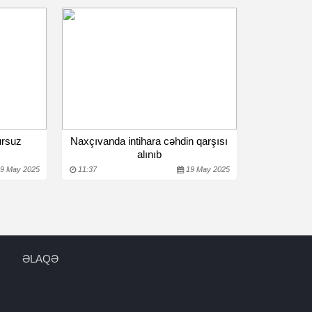
ursuz
Naxçıvanda intihara cəhdin qarşısı
alınıb
9 May 2025
11:37
19 May 2025
ƏLAQƏ