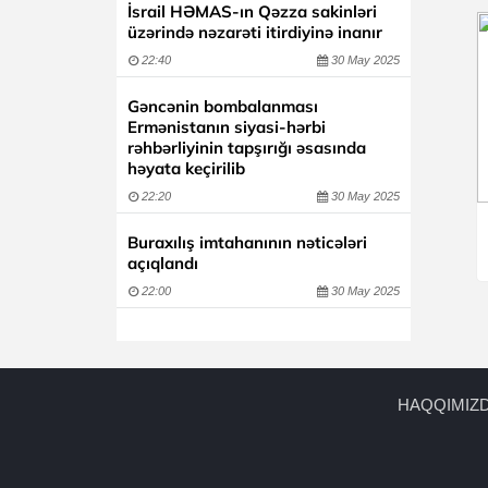
İsrail HƏMAS-ın Qəzza sakinləri
üzərində nəzarəti itirdiyinə inanır
22:40
30 May 2025
Gəncənin bombalanması
Ermənistanın siyasi-hərbi
rəhbərliyinin tapşırığı əsasında
həyata keçirilib
22:20
30 May 2025
Buraxılış imtahanının nəticələri
açıqlandı
22:00
30 May 2025
HAQQIMIZ