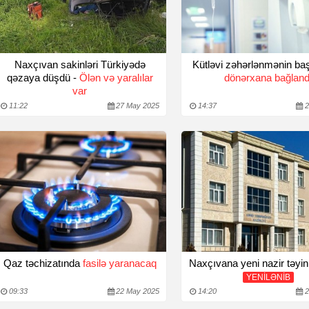
Naxçıvan sakinləri Türkiyədə
Kütləvi zəhərlənmənin baş
qəzaya düşdü -
Ölən və yaralılar
dönərxana bağland
var
11:22
27 May 2025
14:37
2
Qaz təchizatında
fasilə yaranacaq
Naxçıvana yeni nazir təyin
YENİLƏNİB
09:33
22 May 2025
14:20
2