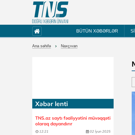
BÜTÜN XƏBƏRLƏR
S
Ana səhifə
Naxçıvan
Xəbər lenti
TNS.az saytı fəaliyyətini müvəqqəti
olaraq dayandırır
12:21
02 İyun 2025