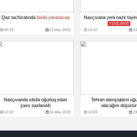
Qaz təchizatında
fasilə yaranacaq
Naxçıvana yeni nazir təyin
YENİLƏNİB
09:33
22 May 2025
14:20
21
Naxçıvanda silsilə oğurluq edən
Tehran danışıqların uğ
şəxs saxlanılıb
olacağını düşünür
12:10
20 May 2025
12:03
19