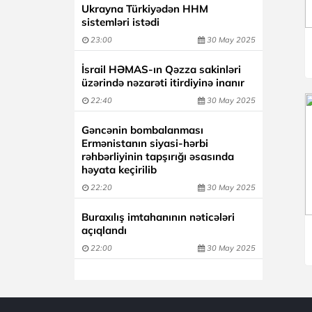
Ukrayna Türkiyədən HHM
sistemləri istədi
23:00
30 May 2025
İsrail HƏMAS-ın Qəzza sakinləri
üzərində nəzarəti itirdiyinə inanır
22:40
30 May 2025
Gəncənin bombalanması
Ermənistanın siyasi-hərbi
rəhbərliyinin tapşırığı əsasında
həyata keçirilib
22:20
30 May 2025
Buraxılış imtahanının nəticələri
açıqlandı
22:00
30 May 2025