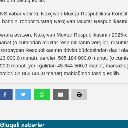
anunu təsdiq edilib.
NS xəbər verir ki, Naxçıvan Muxtar Respublikası Konstitu
i bəndini rəhbər tutaraq Naxçıvan Muxtar Respublikasının 
ərara əsasən, Naxçıvan Muxtar Respublikasının 2025-ci i
anat (o cümlədən muxtar respublikanın vergilər, rüsumla
zərbaycan Respublikasının dövlət büdcəsindən daxil olan
13 000,0 manat), xərcləri 505 184 000,0 manat, (о cümlə
00,0 manat, yerli gəlirləri 45 644 500,0 manat, mərkəzləş
ərcləri 51 863 500,0 manat) məbləğində təsdiq edilib.
Əlaqəli xəbərlər