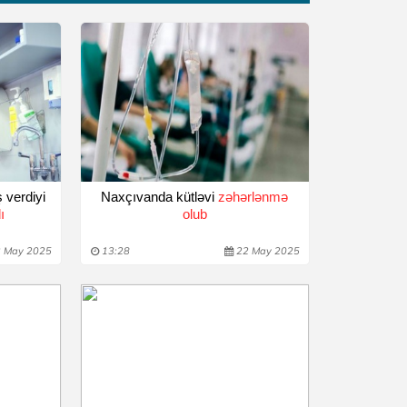
 verdiyi
Naxçıvanda kütləvi
zəhərlənmə
ı
olub
 May 2025
13:28
22 May 2025