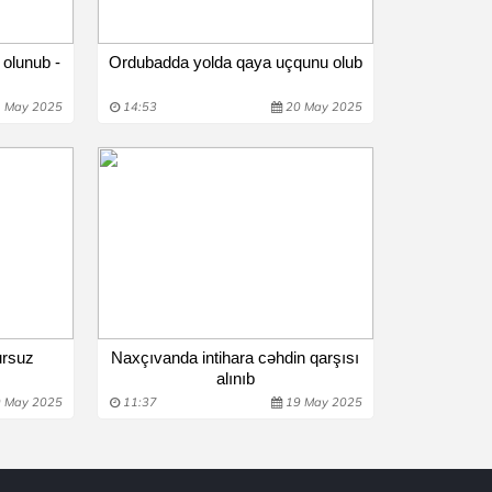
 olunub -
Ordubadda yolda qaya uçqunu olub
 May 2025
14:53
20 May 2025
ursuz
Naxçıvanda intihara cəhdin qarşısı
alınıb
 May 2025
11:37
19 May 2025