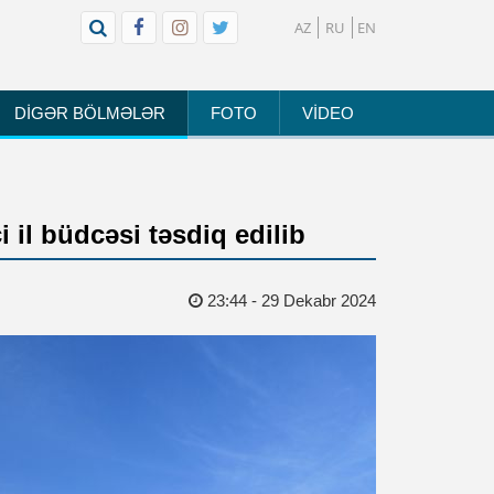
AZ
RU
EN
DİGƏR BÖLMƏLƏR
FOTO
VİDEO
 il büdcəsi təsdiq edilib
23:44 - 29 Dekabr 2024