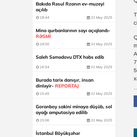
Q
Bakıda Rəsul Rzanın ev-muzeyi
açılıb
T
18:44
31 May 2025
c
Mina qurbanlarının sayı açıqlanıb-
RƏSMİ
Q
18:00
31 May 2025
m
A
Saleh Səmədovu DTX həbs edib
7
16:54
31 May 2025
5
x
Burada tarix danışır, insan
dinləyir-
REPORTAJ
15:45
31 May 2025
Goranboy sakini minaya düşüb, sol
ayağı amputasiya edilib
15:06
31 May 2025
İstanbul Böyükşəhər