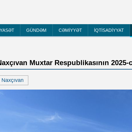
İYASƏT
GÜNDƏM
CƏMİYYƏT
İQTİSADİYYAT
Naxçıvan Muxtar Respublikasının 2025-ci
Naxçıvan