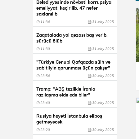
Bələdiyyəsində növbəti korrupsiya
əməliyyatı keçirilib, 47 nəfər
saxlanılıb
11:34
31 May 2025
Zaqatalada yol qəzası baş verib,
sürücü ölüb
11:30
31 May 2025
"Türkiyə Cənubi Qafqazda sülh və
sabitliyin qorunması üçün çalışır"
23:54
30 May 2025
Tramp: "ABŞ tezliklə İranla
razılaşma əldə edə bilər"
23:40
30 May 2025
Rusiya heyəti İstanbula əliboş
getməyəcək
23:20
30 May 2025