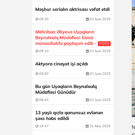
Məşhur serialın aktrisası vəfat etdi
09:20
01 İyun 2025
Mehriban Əliyeva Uşaqların
Beynəlxalq Müdafiəsi Günü
münasibətilə paylaşım edib -
FOTO
09:10
01 İyun 2025
Aktyora cinayət işi açıldı
09:00
01 İyun 2025
Bu gün Uşaqların Beynəlxalq
Müdafiəsi Günüdür
08:43
01 İyun 2025
13 yaşlı qızla qanunsuz evlənən
şəxs həbs edildi
19:47
31 May 2025
N