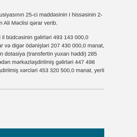
siyasının 25-ci maddəsinin I hissəsinin 2-
Ali Məclisi qərar verib.
l büdcəsinin gəlirləri 493 143 000,0
r və digər ödənişləri 207 430 000,0 manat,
 dotasiya (transfertin yuxarı həddi) 285
dən mərkəzləşdirilmiş gəlirləri 447 498
dirilmiş xərcləri 453 320 500,0 manat, yerli