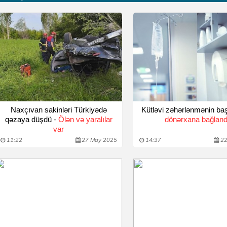
Naxçıvan sakinləri Türkiyədə
Kütləvi zəhərlənmənin baş
qəzaya düşdü -
Ölən və yaralılar
dönərxana bağland
var
11:22
27 May 2025
14:37
22