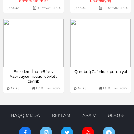
davam etdirirlər
unutmayaq
13:48
01 Fevral 2024
12:59
21 Yanvar 2024
Prezident İlham Əliyev
Qarabağ Zəfərinə aparan yol
Azərbaycanı sosial dövlətə
çevirib
13:25
17 Yanvar 2024
16:25
15 Yanvar 2024
HAQQIMIZDA
REKLAM
ARXİV
ƏLAQƏ