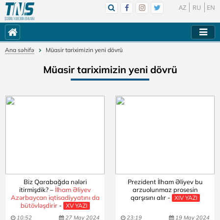
AZ
RU
EN
Ana səhifə
Müasir tariximizin yeni dövrü
Müasir tariximizin yeni dövrü
Biz Qarabağda nələri
Prezident İlham Əliyev bu
itirmişdik? –
İlham Əliyev
arzuolunmaz prosesin
Azərbaycan iqtisadiyyatını da
qarşısını alır -
XIV YAZI
bütövləşdirir
-
XV YAZI
10:52
27 May 2024
23:19
19 May 2024