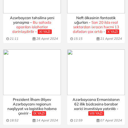
Azərbaycan təhsilinə yeni
Neft ölkəsinin fantastik
yanaşma –
Bu sahədə
uğurları -
Son 20 ildə real
aparılan islahatlar
sektordan ixracın həcmi 13
dərinləşdirilir
-
dəfədən çox artıb
-
XI YAZI
X YAZI
21:11
28 Aprel 2024
15:15
21 Aprel 2024
Prezident İlham Əliyev
Azərbaycana Ermənistanın
Azərbaycanı regionun
62 illik büdcəsinə bərabər
nəqliyyat və logistika habına
xarici investisiya yatırılıb -
çevirir -
IX YAZI
VIII YAZI
18:52
14 Aprel 2024
12:59
07 Aprel 2024