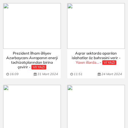
Prezident İlham Əliyev
Aqrar sektorda aparılan
Azərbaycanı Avropanın enerji
islahatlar öz bəhrəsini verir -
təchizatçılarından birinə
Yaxın illərdə...
-
VI YAZI
çevirir -
VII YAZI
16:09
31 Mart 2024
11:51
24 Mart 2024