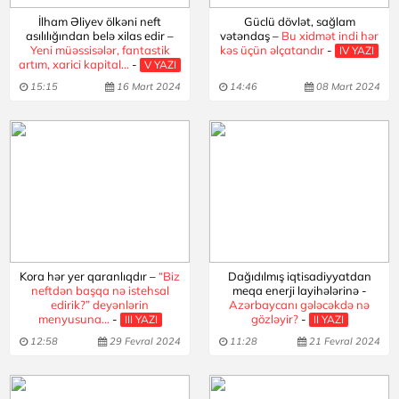
İlham Əliyev ölkəni neft
Güclü dövlət, sağlam
asılılığından belə xilas edir –
vətəndaş –
Bu xidmət indi hər
Yeni müəssisələr, fantastik
kəs üçün əlçatandır
-
IV YAZI
artım, xarici kapital...
-
V YAZI
15:15
16 Mart 2024
14:46
08 Mart 2024
Kora hər yer qaranlıqdır –
“Biz
Dağıdılmış iqtisadiyyatdan
neftdən başqa nə istehsal
meqa enerji layihələrinə -
edirik?” deyənlərin
Azərbaycanı gələcəkdə nə
menyusuna...
-
gözləyir?
-
III YAZI
II YAZI
12:58
29 Fevral 2024
11:28
21 Fevral 2024