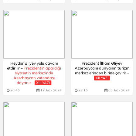
Heydər Əliyev yolu davam
Prezident İlham Əliyev
etdirilir –
Prezidentin apardığı
Azərbaycanı dünyanın turizm
siyasətin mərkəzində
mərkəzlərindən birinə çevirir -
Azərbaycan vətəndaşı
XII YAZI
dayanır
-
XIII YAZI
20:45
12 May 2024
23:15
05 May 2024