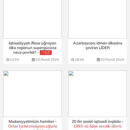
İqtisadiyyatı iflasa uğrayan
Azərbaycanı idman ölkəsinə
ölkə regionun supergücünə
çevirən LİDER
necə çevrildi? -
I YAZI
12:54
15 Fevral 2024
18:34
03 Fevral 2024
Mədəniyyətimizin hamiləri -
20 ilin sosial-iqtisadi inqilabı –
Onlar tarixi missiyanı uğurla
1993-cü ildən əvvəlki dövrü