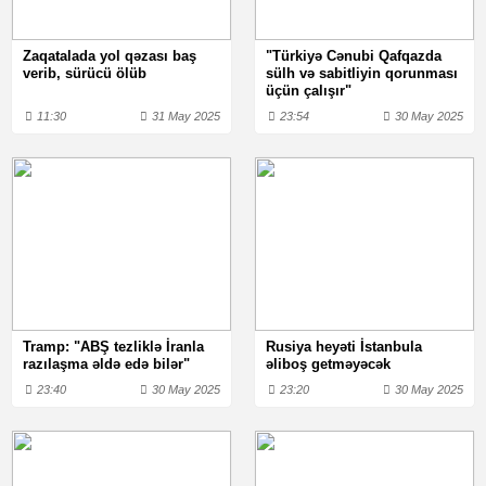
Zaqatalada yol qəzası baş
"Türkiyə Cənubi Qafqazda
verib, sürücü ölüb
sülh və sabitliyin qorunması
üçün çalışır"
11:30
31 May 2025
23:54
30 May 2025
Tramp: "ABŞ tezliklə İranla
Rusiya heyəti İstanbula
razılaşma əldə edə bilər"
əliboş getməyəcək
23:40
30 May 2025
23:20
30 May 2025