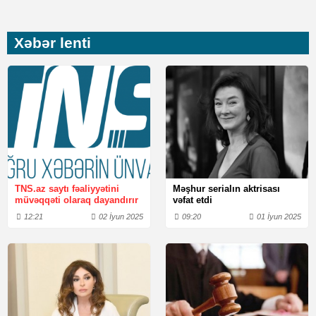
Xəbər lenti
TNS.az saytı fəaliyyətini
Məşhur serialın aktrisası
müvəqqəti olaraq dayandırır
vəfat etdi
12:21
02 İyun 2025
09:20
01 İyun 2025