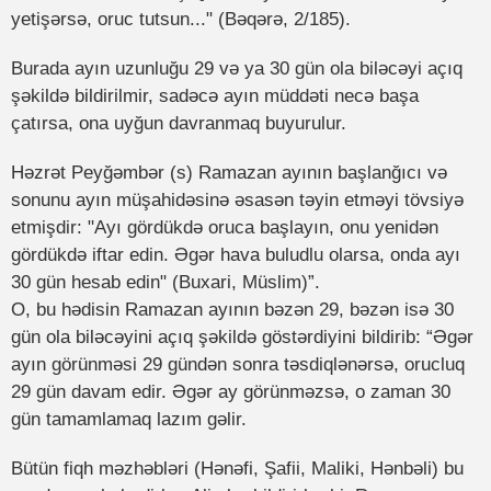
yetişərsə, oruc tutsun..." (Bəqərə, 2/185).
Burada ayın uzunluğu 29 və ya 30 gün ola biləcəyi açıq
şəkildə bildirilmir, sadəcə ayın müddəti necə başa
çatırsa, ona uyğun davranmaq buyurulur.
Həzrət Peyğəmbər (s) Ramazan ayının başlanğıcı və
sonunu ayın müşahidəsinə əsasən təyin etməyi tövsiyə
etmişdir: "Ayı gördükdə oruca başlayın, onu yenidən
gördükdə iftar edin. Əgər hava buludlu olarsa, onda ayı
30 gün hesab edin" (Buxari, Müslim)”.
O, bu hədisin Ramazan ayının bəzən 29, bəzən isə 30
gün ola biləcəyini açıq şəkildə göstərdiyini bildirib: “Əgər
ayın görünməsi 29 gündən sonra təsdiqlənərsə, orucluq
29 gün davam edir. Əgər ay görünməzsə, o zaman 30
gün tamamlamaq lazım gəlir.
Bütün fiqh məzhəbləri (Hənəfi, Şafii, Maliki, Hənbəli) bu