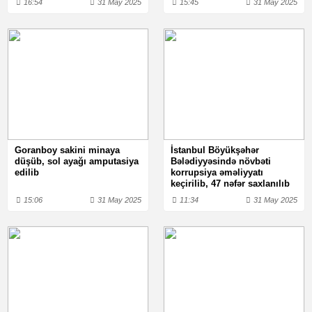
16:54
31 May 2025
15:45
31 May 2025
Goranboy sakini minaya
İstanbul Böyükşəhər
düşüb, sol ayağı amputasiya
Bələdiyyəsində növbəti
edilib
korrupsiya əməliyyatı
keçirilib, 47 nəfər saxlanılıb
15:06
31 May 2025
11:34
31 May 2025