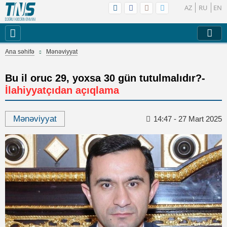
AZ
RU
EN
Ana səhifə
Mənəviyyat
Bu il oruc 29, yoxsa 30 gün tutulmalıdır?-
İlahiyyatçıdan açıqlama
Mənəviyyat
14:47 - 27 Mart 2025