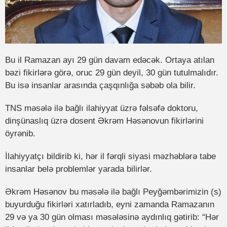
Bu il Ramazan ayı 29 gün davam edəcək. Ortaya atılan
bəzi fikirlərə görə, oruc 29 gün deyil, 30 gün tutulmalıdır.
Bu isə insanlar arasında çaşqınlığa səbəb ola bilir.
TNS məsələ ilə bağlı ilahiyyat üzrə fəlsəfə doktoru,
dinşünaslıq üzrə dosent Əkrəm Həsənovun fikirlərini
öyrənib.
İlahiyyatçı bildirib ki, hər il fərqli siyasi məzhəblərə tabe
insanlar belə problemlər yarada bilirlər.
Əkrəm Həsənov bu məsələ ilə bağlı Peyğəmbərimizin (s)
buyurduğu fikirləri xatırladıb, eyni zamanda Ramazanın
29 və ya 30 gün olması məsələsinə aydınlıq gətirib: “Hər