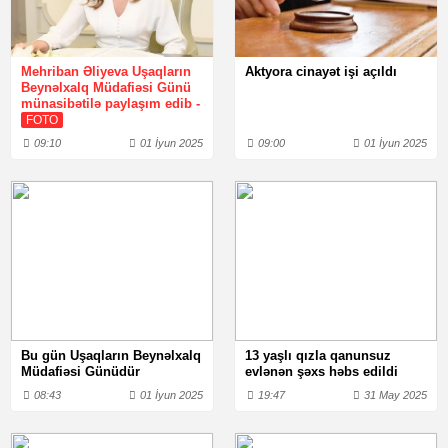
Mehriban Əliyeva Uşaqların
Aktyora cinayət işi açıldı
Beynəlxalq Müdafiəsi Günü
münasibətilə paylaşım edib -
FOTO
09:10
01 İyun 2025
09:00
01 İyun 2025
Bu gün Uşaqların Beynəlxalq
13 yaşlı qızla qanunsuz
Müdafiəsi Günüdür
evlənən şəxs həbs edildi
08:43
01 İyun 2025
19:47
31 May 2025