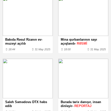
Bakıda Rəsul Rzanın ev-
Mina qurbanlarının sayı
muzeyi açılıb
açıqlanıb-
RƏSMİ
18:44
31 May 2025
18:00
31 May 2025
Saleh Səmədovu DTX həbs
Burada tarix danışır, insan
edib
dinləyir-
REPORTAJ