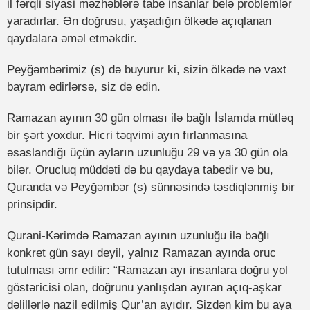
il fərqli siyasi məzhəblərə tabe insanlar belə problemlər
yaradırlar. Ən doğrusu, yaşadığın ölkədə açıqlanan
qaydalara əməl etməkdir.
Peyğəmbərimiz (s) də buyurur ki, sizin ölkədə nə vaxt
bayram edirlərsə, siz də edin.
Ramazan ayının 30 gün olması ilə bağlı İslamda mütləq
bir şərt yoxdur. Hicri təqvimi ayın fırlanmasına
əsaslandığı üçün ayların uzunluğu 29 və ya 30 gün ola
bilər. Orucluq müddəti də bu qaydaya tabedir və bu,
Quranda və Peyğəmbər (s) sünnəsində təsdiqlənmiş bir
prinsipdir.
Qurani-Kərimdə Ramazan ayının uzunluğu ilə bağlı
konkret gün sayı deyil, yalnız Ramazan ayında oruc
tutulması əmr edilir: “Ramazan ayı insanlara doğru yol
göstəricisi olan, doğrunu yanlışdan ayıran açıq-aşkar
dəlillərlə nazil edilmiş Qur’an ayıdır. Sizdən kim bu aya