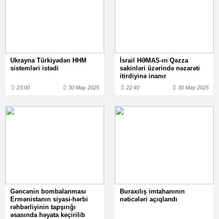
Ukrayna Türkiyədən HHM
İsrail HƏMAS-ın Qəzza
sistemləri istədi
sakinləri üzərində nəzarəti
itirdiyinə inanır
23:00
30 May 2025
22:40
30 May 2025
Gəncənin bombalanması
Buraxılış imtahanının
Ermənistanın siyasi-hərbi
nəticələri açıqlandı
rəhbərliyinin tapşırığı
əsasında həyata keçirilib