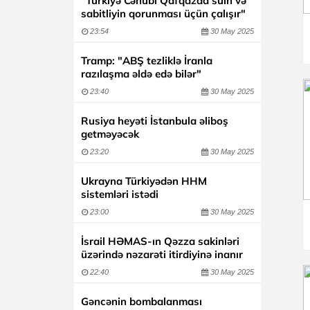
"Türkiyə Cənubi Qafqazda sülh və
sabitliyin qorunması üçün çalışır"
23:54
30 May 2025
Tramp: "ABŞ tezliklə İranla
razılaşma əldə edə bilər"
23:40
30 May 2025
Rusiya heyəti İstanbula əliboş
getməyəcək
23:20
30 May 2025
Ukrayna Türkiyədən HHM
sistemləri istədi
23:00
30 May 2025
İsrail HƏMAS-ın Qəzza sakinləri
üzərində nəzarəti itirdiyinə inanır
22:40
30 May 2025
Gəncənin bombalanması