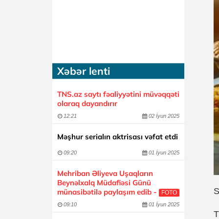
Xəbər lenti
TNS.az saytı fəaliyyətini müvəqqəti
olaraq dayandırır
12:21
02 İyun 2025
Məşhur serialın aktrisası vəfat etdi
09:20
01 İyun 2025
Mehriban Əliyeva Uşaqların
Beynəlxalq Müdafiəsi Günü
S
münasibətilə paylaşım edib -
FOTO
09:10
01 İyun 2025
T