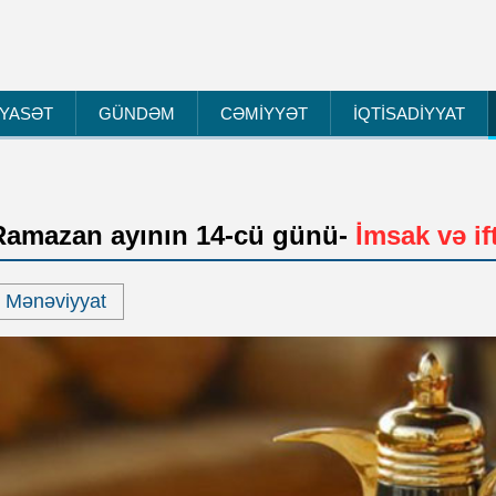
İYASƏT
GÜNDƏM
CƏMİYYƏT
İQTİSADİYYAT
Ramazan ayının 14-cü günü-
İmsak və if
Mənəviyyat