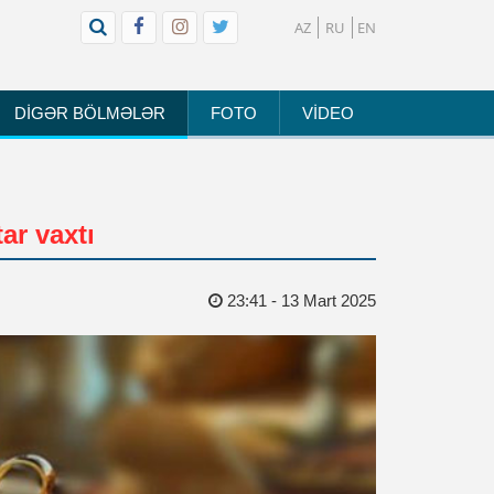
AZ
RU
EN
DİGƏR BÖLMƏLƏR
FOTO
VİDEO
tar vaxtı
23:41 - 13 Mart 2025