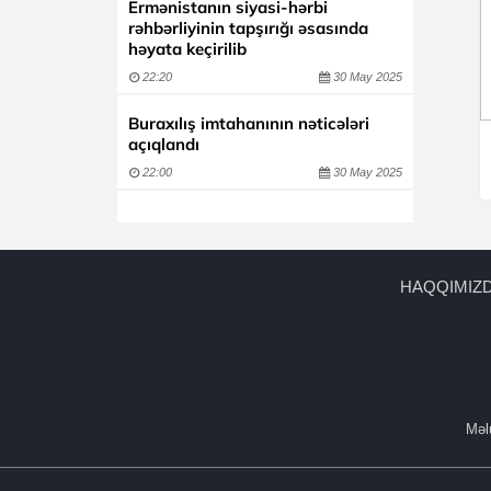
Ermənistanın siyasi-hərbi
rəhbərliyinin tapşırığı əsasında
həyata keçirilib
22:20
30 May 2025
Buraxılış imtahanının nəticələri
açıqlandı
22:00
30 May 2025
HAQQIMIZ
Məlu