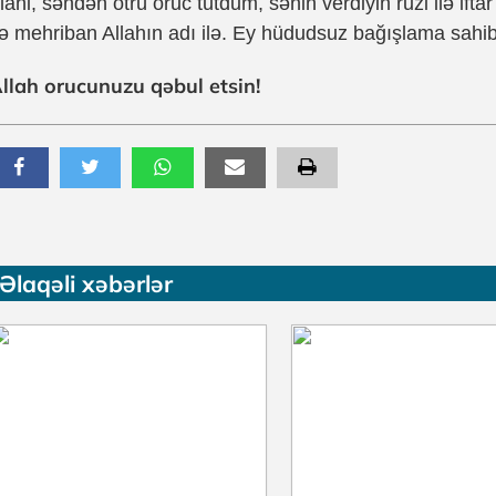
İlahi, səndən ötrü oruc tutdum, sənin verdiyin ruzi ilə if
ə mehriban Allahın adı ilə. Ey hüdudsuz bağışlama sahib
llah orucunuzu qəbul etsin!
Əlaqəli xəbərlər