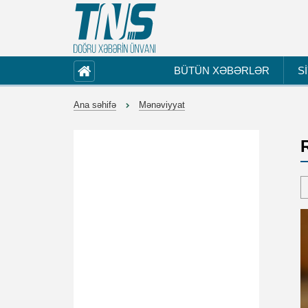
BÜTÜN XƏBƏRLƏR
S
Ana səhifə
Mənəviyyat