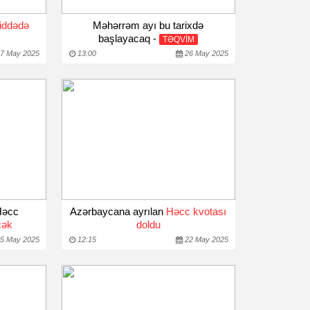
iddədə
Məhərrəm ayı bu tarixdə
başlayacaq -
TƏQVİM
7 May 2025
13:00
26 May 2025
 Həcc
Azərbaycana ayrılan
Həcc kvotası
cək
doldu
5 May 2025
12:15
22 May 2025