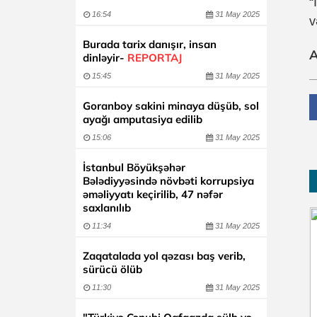
“
16:54
31 May 2025
v
Burada tarix danışır, insan
A
dinləyir-
REPORTAJ
15:45
31 May 2025
Goranboy sakini minaya düşüb, sol
ayağı amputasiya edilib
15:06
31 May 2025
İstanbul Böyükşəhər
Bələdiyyəsində növbəti korrupsiya
əməliyyatı keçirilib, 47 nəfər
saxlanılıb
11:34
31 May 2025
Zaqatalada yol qəzası baş verib,
sürücü ölüb
11:30
31 May 2025