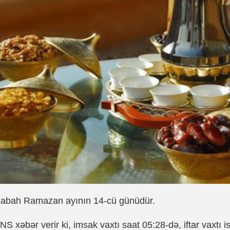
abah Ramazan ayının 14-cü günüdür.
NS xəbər verir ki, imsak vaxtı saat 05:28-də, iftar vaxtı i