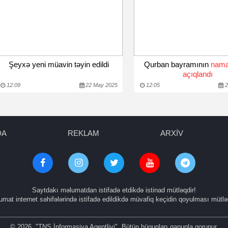
Şeyxə yeni müavin təyin edildi
Qurban bayramının
nama
açıqlandı
12:09
22 May 2025
12:05
2
DA
REKLAM
ARXİV
Saytdakı məlumatdan istifadə etdikdə istinad mütləqdir!
mat internet səhifələrində istifadə edildikdə müvafiq keçidin qoyulması mütlə
© 2026. "TNS İnformasiya Agentliyi". Bütün hüquqları qanunla qorunur.