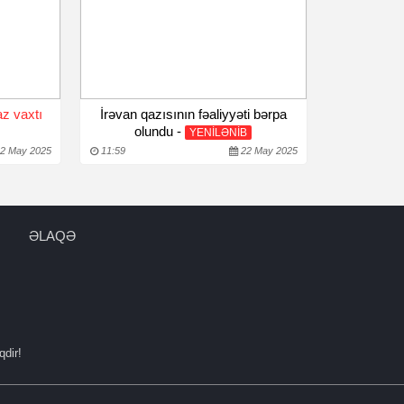
z vaxtı
İrəvan qazısının fəaliyyəti bərpa
olundu -
YENİLƏNİB
2 May 2025
11:59
22 May 2025
ƏLAQƏ
qdir!