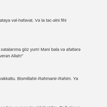
ətaya vəl-həfəvat. Və la təc-əlni fihi
xətalarıma göz yum! Məni bəla və afətlərə
verən Allah!”
əvəkkəltu. Bismillahir-Rəhmanir-Rəhim. Ya