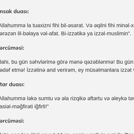
msak duası:
Allahummə la tuaxizni fihi bil-əsərat. Və əqilni fihi minəl-x
ərəzən lil-bəlaya vəl-afat. Bi-izzətikə ya izzəl-muslimin”.
ərcüməsi:
İlahi, bu gün səhvlərimə görə mənə qəzəblənmə! Bu gün 
ədəf etmə! İzzətinə and verirəm, ey müsəlmanlara izzət 
ftar duası:
Allahummə ləkə sumtu və əla rizqikə əftərtu və əleykə t
asiəl-məğfirəti iğfirli!”
ərcüməsi: