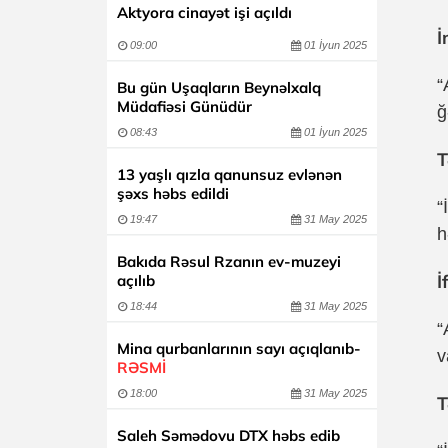
Aktyora cinayət işi açıldı
İ
09:00
01 İyun 2025
“
Bu gün Uşaqların Beynəlxalq
Müdafiəsi Günüdür
ğ
08:43
01 İyun 2025
T
13 yaşlı qızla qanunsuz evlənən
şəxs həbs edildi
“
19:47
31 May 2025
h
Bakıda Rəsul Rzanın ev-muzeyi
İ
açılıb
18:44
31 May 2025
“
Mina qurbanlarının sayı açıqlanıb-
v
RƏSMİ
18:00
31 May 2025
T
Saleh Səmədovu DTX həbs edib