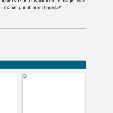
tar açdım və sənə təvəkkül etdim. Bağışlayan
i, mənim günahlarımı bağışla!”