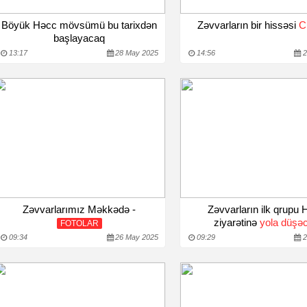
Böyük Həcc mövsümü bu tarixdən
Zəvvarların bir hissəsi
C
başlayacaq
13:17
28 May 2025
14:56
2
Zəvvarlarımız Məkkədə -
Zəvvarların ilk qrupu
ziyarətinə
yola düşə
FOTOLAR
09:34
26 May 2025
09:29
2