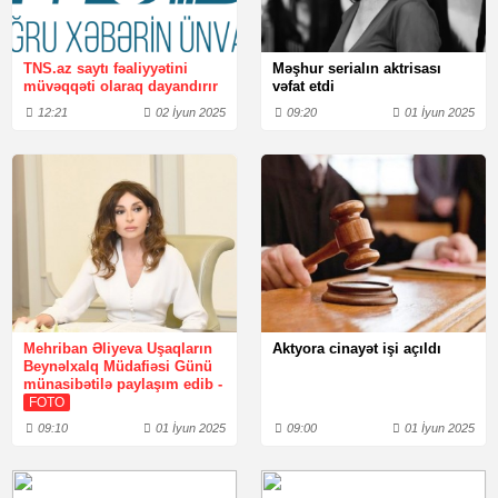
TNS.az saytı fəaliyyətini
Məşhur serialın aktrisası
müvəqqəti olaraq dayandırır
vəfat etdi
12:21
02 İyun 2025
09:20
01 İyun 2025
Mehriban Əliyeva Uşaqların
Aktyora cinayət işi açıldı
Beynəlxalq Müdafiəsi Günü
münasibətilə paylaşım edib -
FOTO
09:10
01 İyun 2025
09:00
01 İyun 2025