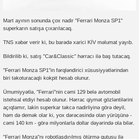
Mart ayının sonunda çox nadir "Ferrari Monza SP1"
superkarın satışa çıxarılacaq.
TNS xəbər verir ki, bu barədə xarici KİV məlumat yayıb.
Bildirilib ki, satış "Car&Classic" hərracı ilə baş tutacaq.
"Ferrari Monza SP1"in fərqləndirici xüsusiyyətlərindən
biri təkoturacaqlı kokpit hesab olunur.
Ümumiyyətlə, "Ferrari"nin cəmi 129 belə avtomobil
istehsal etdiyi hesab olunur. Hərrac qiymət gözləntilərini
açıqlamır, lakin superkar təkcə nadirliyinə görə deyil,
həm də demək olar ki, yox dərəcəsində olan yürüşünə -
cəmi 140 km - görə milyonlarla dollar dəyərində ola bilər.
"Ferrari Monza"nı robotlaşdırılmış ötürmə qutusu ilə