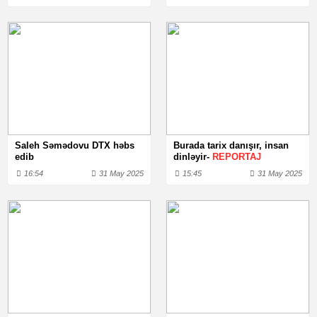
Saleh Səmədovu DTX həbs
Burada tarix danışır, insan
edib
dinləyir-
REPORTAJ
16:54
31 May 2025
15:45
31 May 2025