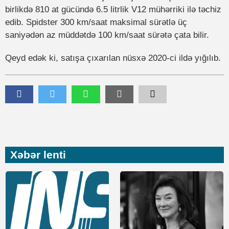
birlikdə 810 at gücündə 6.5 litrlik V12 mühərriki ilə təchiz
edib. Spidster 300 km/saat maksimal sürətlə üç
saniyədən az müddətdə 100 km/saat sürətə çata bilir.
Qeyd edək ki, satışa çıxarılan nüsxə 2020-ci ildə yığılıb.
Xəbər lenti