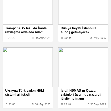
Tramp: "ABŞ tezliklə İranla
Rusiya heyəti İstanbula
razılaşma əldə edə bilər"
əliboş getməyəcək
23:40
30 May 2025
23:20
30 May 2025
Ukrayna Türkiyədən HHM
İsrail HƏMAS-ın Qəzza
sistemləri istədi
sakinləri üzərində nəzarəti
itirdiyinə inanır
23:00
30 May 2025
22:40
30 May 2025