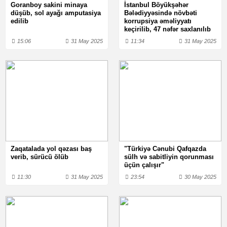
Goranboy sakini minaya
İstanbul Böyükşəhər
düşüb, sol ayağı amputasiya
Bələdiyyəsində növbəti
edilib
korrupsiya əməliyyatı
keçirilib, 47 nəfər saxlanılıb
15:06
31 May 2025
11:34
31 May 2025
Zaqatalada yol qəzası baş
"Türkiyə Cənubi Qafqazda
verib, sürücü ölüb
sülh və sabitliyin qorunması
üçün çalışır"
11:30
31 May 2025
23:54
30 May 2025