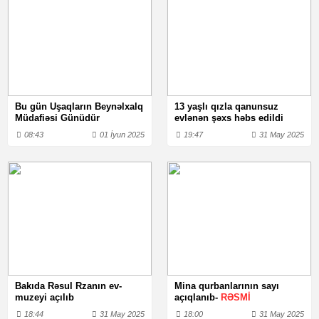
Bu gün Uşaqların Beynəlxalq
13 yaşlı qızla qanunsuz
Müdafiəsi Günüdür
evlənən şəxs həbs edildi
08:43
01 İyun 2025
19:47
31 May 2025
Bakıda Rəsul Rzanın ev-
Mina qurbanlarının sayı
muzeyi açılıb
açıqlanıb-
RƏSMİ
18:44
31 May 2025
18:00
31 May 2025