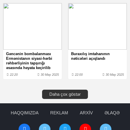
Gəncənin bombalanması
Buraxılış imtahanının
Ermənistanın siyasi-hərbi
nəticələri açıqlandı
rəhbərliyinin tapşırığı
əsasında həyata keçirilib
22:20
30 May 2025
22:00
30 May 2025
Daha çox göstər
HAQQIMIZDA
REKLAM
ARXİV
ƏLAQƏ