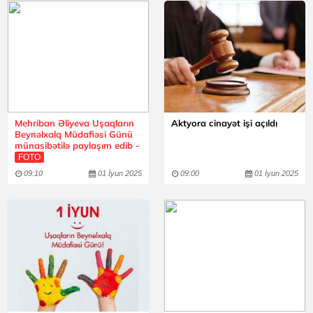
Mehriban Əliyeva Uşaqların
Aktyora cinayət işi açıldı
Beynəlxalq Müdafiəsi Günü
münasibətilə paylaşım edib -
FOTO
09:10
01 İyun 2025
09:00
01 İyun 2025