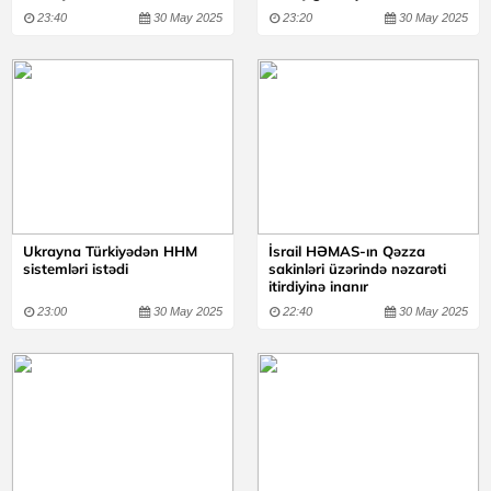
23:40
30 May 2025
23:20
30 May 2025
Ukrayna Türkiyədən HHM
İsrail HƏMAS-ın Qəzza
sistemləri istədi
sakinləri üzərində nəzarəti
itirdiyinə inanır
23:00
30 May 2025
22:40
30 May 2025