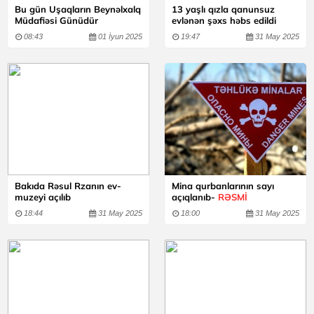
Bu gün Uşaqların Beynəlxalq
13 yaşlı qızla qanunsuz
Müdafiəsi Günüdür
evlənən şəxs həbs edildi
08:43
01 İyun 2025
19:47
31 May 2025
Bakıda Rəsul Rzanın ev-
Mina qurbanlarının sayı
muzeyi açılıb
açıqlanıb-
RƏSMİ
18:44
31 May 2025
18:00
31 May 2025