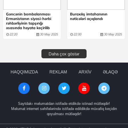
Gəncənin bombalanması
Buraxılış imtahanının
Ermənistanın siyasi-hərbi
nəticələri açıqlandı
rəhbərliyinin tapşırığı
əsasında həyata keçirilib
22:20
30 May 2025
22:00
30 May 2025
Daha çox göstər
HAQQIMIZDA
REKLAM
ARXİV
ƏLAQƏ
Saytdakı məlumatdan istifadə etdikdə istinad mütləqdir!
Məlumat internet səhifələrində istifadə edildikdə müvafiq keçidin
qoyulması mütləqdir!