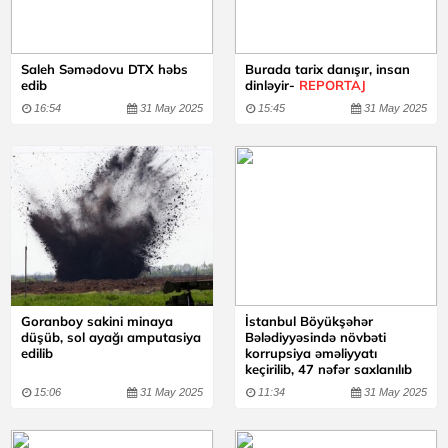
Saleh Səmədovu DTX həbs
Burada tarix danışır, insan
edib
dinləyir-
REPORTAJ
16:54
31 May 2025
15:45
31 May 2025
Goranboy sakini minaya
İstanbul Böyükşəhər
düşüb, sol ayağı amputasiya
Bələdiyyəsində növbəti
edilib
korrupsiya əməliyyatı
keçirilib, 47 nəfər saxlanılıb
15:06
31 May 2025
11:34
31 May 2025