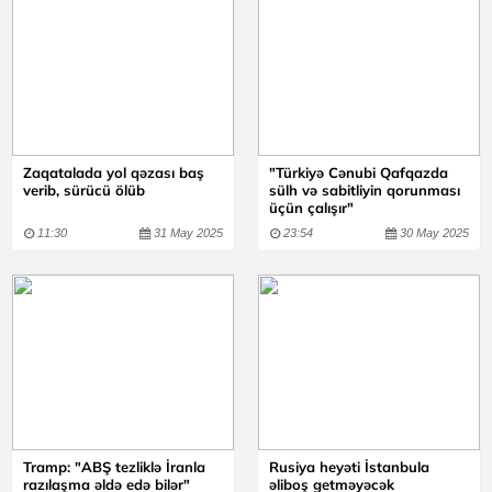
Zaqatalada yol qəzası baş
"Türkiyə Cənubi Qafqazda
verib, sürücü ölüb
sülh və sabitliyin qorunması
üçün çalışır"
11:30
31 May 2025
23:54
30 May 2025
Tramp: "ABŞ tezliklə İranla
Rusiya heyəti İstanbula
razılaşma əldə edə bilər"
əliboş getməyəcək