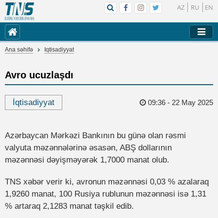
AZ
RU
EN
Ana səhifə
Iqtisadiyyat
Avro ucuzlaşdı
İqtisadiyyat
09:36 - 22 May 2025
Azərbaycan Mərkəzi Bankının bu günə olan rəsmi
valyuta məzənnələrinə əsasən, ABŞ dollarının
məzənnəsi dəyişməyərək 1,7000 manat olub.
TNS xəbər verir ki, avronun məzənnəsi 0,03 % azalaraq
1,9260 manat, 100 Rusiya rublunun məzənnəsi isə 1,31
% artaraq 2,1283 manat təşkil edib.