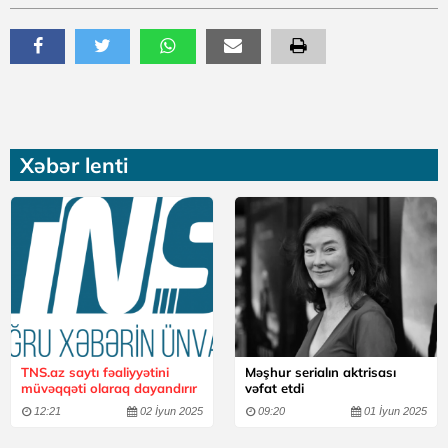
Xəbər lenti
TNS.az saytı fəaliyyətini
Məşhur serialın aktrisası
müvəqqəti olaraq dayandırır
vəfat etdi
12:21
02 İyun 2025
09:20
01 İyun 2025