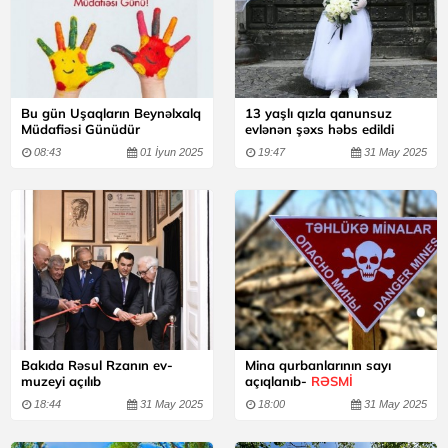
Bu gün Uşaqların Beynəlxalq
13 yaşlı qızla qanunsuz
Müdafiəsi Günüdür
evlənən şəxs həbs edildi
08:43
01 İyun 2025
19:47
31 May 2025
Bakıda Rəsul Rzanın ev-
Mina qurbanlarının sayı
muzeyi açılıb
açıqlanıb-
RƏSMİ
18:44
31 May 2025
18:00
31 May 2025