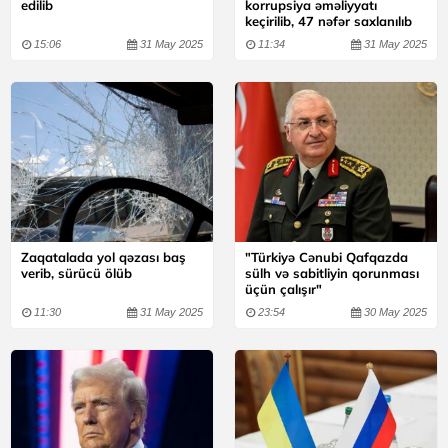
edilib
korrupsiya əməliyyatı
keçirilib, 47 nəfər saxlanılıb
15:06
31 May 2025
11:34
31 May 2025
Zaqatalada yol qəzası baş
"Türkiyə Cənubi Qafqazda
verib, sürücü ölüb
sülh və sabitliyin qorunması
üçün çalışır"
11:30
31 May 2025
23:54
30 May 2025