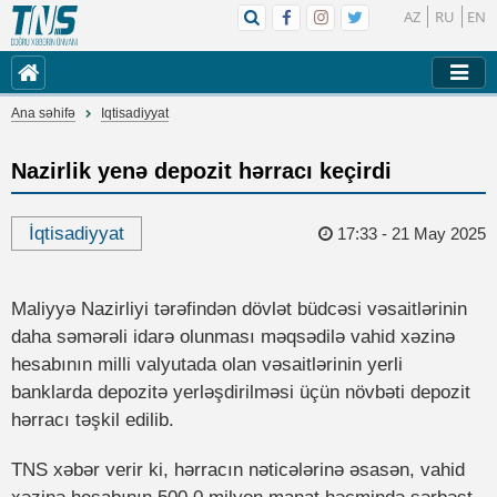
AZ
RU
EN
Ana səhifə
Iqtisadiyyat
Nazirlik yenə depozit hərracı keçirdi
İqtisadiyyat
17:33 - 21 May 2025
Maliyyə Nazirliyi tərəfindən dövlət büdcəsi vəsaitlərinin
daha səmərəli idarə olunması məqsədilə vahid xəzinə
hesabının milli valyutada olan vəsaitlərinin yerli
banklarda depozitə yerləşdirilməsi üçün növbəti depozit
hərracı təşkil edilib.
TNS xəbər verir ki, hərracın nəticələrinə əsasən, vahid