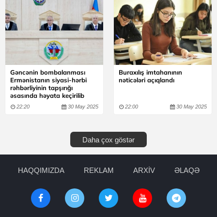
Gəncənin bombalanması
Buraxılış imtahanının
Ermənistanın siyasi-hərbi
nəticələri açıqlandı
rəhbərliyinin tapşırığı
əsasında həyata keçirilib
22:20
30 May 2025
22:00
30 May 2025
Daha çox göstər
HAQQIMIZDA
REKLAM
ARXİV
ƏLAQƏ