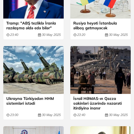
Tramp: "ABŞ tezliklə İranla
Rusiya heyəti İstanbula
razılaşma əldə edə bilər"
əliboş getməyəcək
23:40
30 May 2025
23:20
30 May 2025
Ukrayna Türkiyədən HHM
İsrail HƏMAS-ın Qəzza
sistemləri istədi
sakinləri üzərində nəzarəti
itirdiyinə inanır
23:00
30 May 2025
22:40
30 May 2025