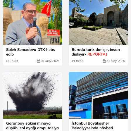
Saleh Səmədovu DTX həbs
Burada tarix danışır, insan
edib
dinləyir-
REPORTAJ
16:54
31 May 2025
15:45
31 May 2025
Goranboy sakini minaya
İstanbul Böyükşəhər
düşüb, sol ayağı amputasiya
Bələdiyyəsində növbəti