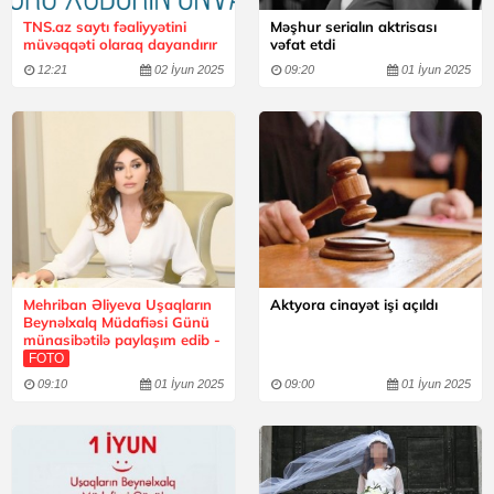
TNS.az saytı fəaliyyətini
Məşhur serialın aktrisası
müvəqqəti olaraq dayandırır
vəfat etdi
12:21
02 İyun 2025
09:20
01 İyun 2025
Mehriban Əliyeva Uşaqların
Aktyora cinayət işi açıldı
Beynəlxalq Müdafiəsi Günü
münasibətilə paylaşım edib -
FOTO
09:10
01 İyun 2025
09:00
01 İyun 2025