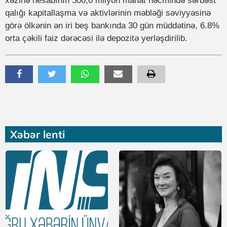
xəzinə hesabının 500,0 milyon manat həcmində sərbəst
qalığı kapitallaşma və aktivlərinin məbləği səviyyəsinə
görə ölkənin ən iri beş bankında 30 gün müddətinə, 6.8%
orta çəkili faiz dərəcəsi ilə depozitə yerləşdirilib.
Xəbər lenti