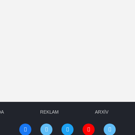
DA
REKLAM
ARXİV