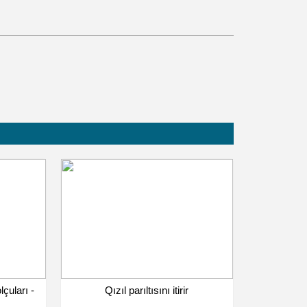
çuları -
Qızıl parıltısını itirir