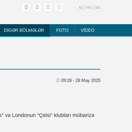
AZ
RU
EN
DİGƏR BÖLMƏLƏR
FOTO
VİDEO
09:28 - 28 May 2025
s” və Londonun “Çelsi” klubları mübarizə