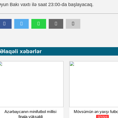
yun Bakı vaxtı ilə saat 23:00-da başlayacaq.
Əlaqəli xəbərlər
Azərbaycanın minifutbol millisi
Mövsümün ən yaxşı futbol
finala yüksəldi
SİYAHI