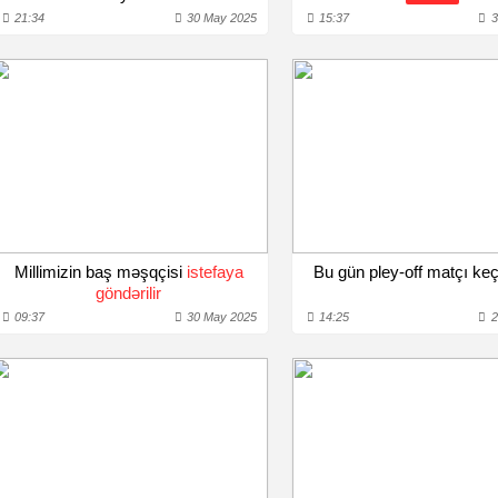
21:34
30 May 2025
15:37
3
Millimizin baş məşqçisi
istefaya
Bu gün pley-off matçı keç
göndərilir
09:37
30 May 2025
14:25
2