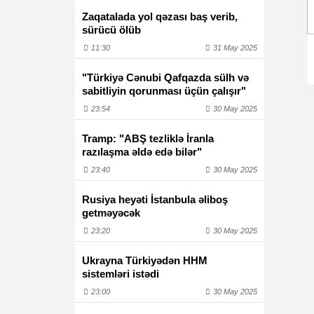
Zaqatalada yol qəzası baş verib,
sürücü ölüb
11:30
31 May 2025
"Türkiyə Cənubi Qafqazda sülh və
sabitliyin qorunması üçün çalışır"
23:54
30 May 2025
Tramp: "ABŞ tezliklə İranla
razılaşma əldə edə bilər"
23:40
30 May 2025
Rusiya heyəti İstanbula əliboş
getməyəcək
23:20
30 May 2025
Ukrayna Türkiyədən HHM
sistemləri istədi
23:00
30 May 2025