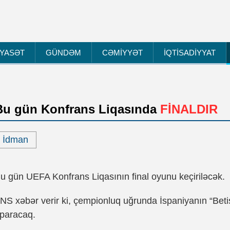
İYASƏT
GÜNDƏM
CƏMİYYƏT
İQTİSADİYYAT
Bu gün Konfrans Liqasında
FİNALDIR
İdman
u gün UEFA Konfrans Liqasının final oyunu keçiriləcək.
NS xəbər verir ki, çempionluq uğrunda İspaniyanın “Beti
paracaq.