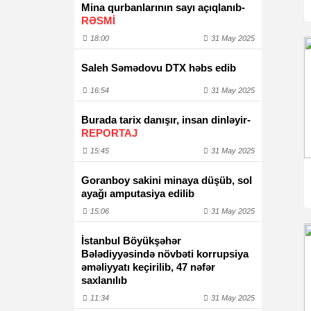
Mina qurbanlarının sayı açıqlanıb-
RƏSMİ
18:00
31 May 2025
Saleh Səmədovu DTX həbs edib
16:54
31 May 2025
Burada tarix danışır, insan dinləyir-
REPORTAJ
15:45
31 May 2025
Goranboy sakini minaya düşüb, sol
ayağı amputasiya edilib
15:06
31 May 2025
İstanbul Böyükşəhər
Bələdiyyəsində növbəti korrupsiya
əməliyyatı keçirilib, 47 nəfər
saxlanılıb
11:34
31 May 2025