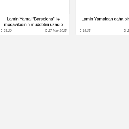
Lamin Yamal “Barselona” ilə
Lamin Yamaldan daha bir
müqaviləsinin müddətini uzadıb
23:20
27 May 2025
18:35
2