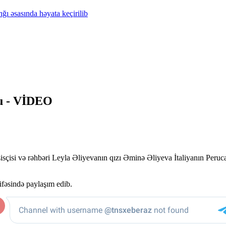
ğı əsasında həyata keçirilib
u -
VİDEO
sisçisi və rəhbəri Leyla Əliyevanın qızı Əminə Əliyeva İtaliyanın Peru
fəsində paylaşım edib.