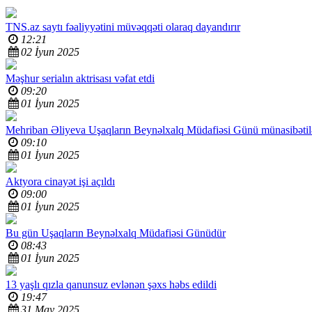
TNS.az saytı fəaliyyətini müvəqqəti olaraq dayandırır
12:21
02 İyun 2025
Məşhur serialın aktrisası vəfat etdi
09:20
01 İyun 2025
Mehriban Əliyeva Uşaqların Beynəlxalq Müdafiəsi Günü münasibətil
09:10
01 İyun 2025
Aktyora cinayət işi açıldı
09:00
01 İyun 2025
Bu gün Uşaqların Beynəlxalq Müdafiəsi Günüdür
08:43
01 İyun 2025
13 yaşlı qızla qanunsuz evlənən şəxs həbs edildi
19:47
31 May 2025