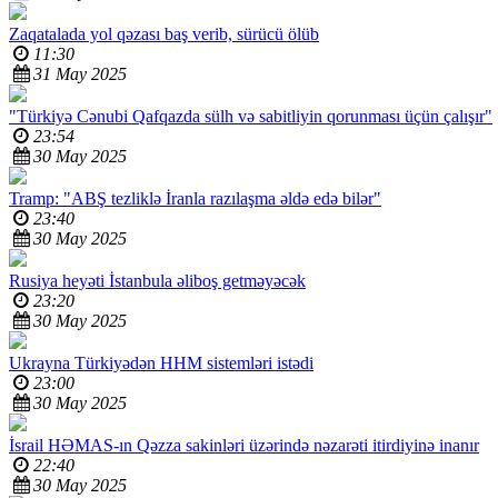
Zaqatalada yol qəzası baş verib, sürücü ölüb
11:30
31 May 2025
"Türkiyə Cənubi Qafqazda sülh və sabitliyin qorunması üçün çalışır"
23:54
30 May 2025
Tramp: "ABŞ tezliklə İranla razılaşma əldə edə bilər"
23:40
30 May 2025
Rusiya heyəti İstanbula əliboş getməyəcək
23:20
30 May 2025
Ukrayna Türkiyədən HHM sistemləri istədi
23:00
30 May 2025
İsrail HƏMAS-ın Qəzza sakinləri üzərində nəzarəti itirdiyinə inanır
22:40
30 May 2025