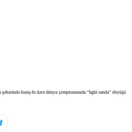
ca şəhərində kunq-fu üzrə dünya çempionatında “light sanda” döyüşü