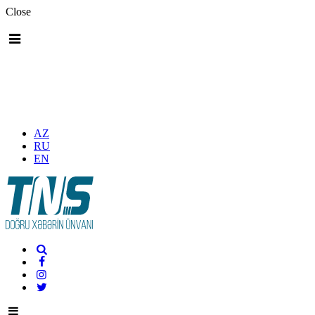
Close
AZ
RU
EN