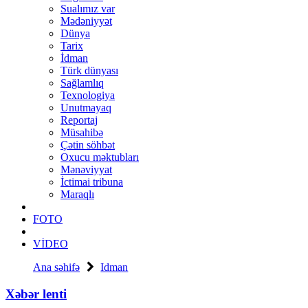
Sualımız var
Mədəniyyət
Dünya
Tarix
İdman
Türk dünyası
Sağlamlıq
Texnologiya
Unutmayaq
Reportaj
Müsahibə
Çətin söhbət
Oxucu məktubları
Mənəviyyat
İctimai tribuna
Maraqlı
FOTO
VİDEO
Ana səhifə
Idman
Xəbər lenti