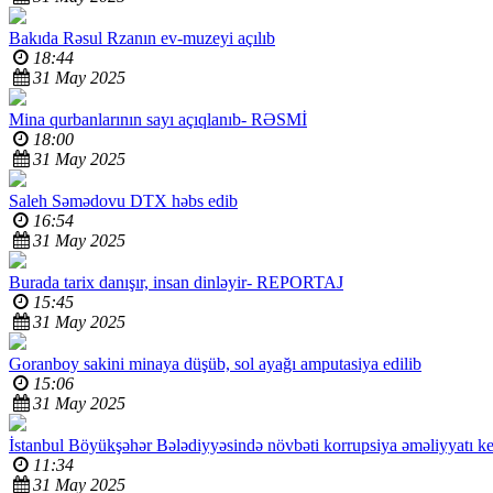
Bakıda Rəsul Rzanın ev-muzeyi açılıb
18:44
31 May 2025
Mina qurbanlarının sayı açıqlanıb-
RƏSMİ
18:00
31 May 2025
Saleh Səmədovu DTX həbs edib
16:54
31 May 2025
Burada tarix danışır, insan dinləyir-
REPORTAJ
15:45
31 May 2025
Goranboy sakini minaya düşüb, sol ayağı amputasiya edilib
15:06
31 May 2025
İstanbul Böyükşəhər Bələdiyyəsində növbəti korrupsiya əməliyyatı keçi
11:34
31 May 2025