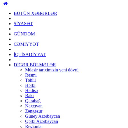
BÜTÜN XƏBƏRLƏR
SİYASƏT
GÜNDƏM
CƏMİYYƏT
İQTİSADİYYAT
DİGƏR BÖLMƏLƏR
Müasir tariximizin yeni dövrü
Rəsmi
Təhlil
Hərbi
Hadisə
Bakı
Qarabağ
Naxçıvan
Zəngəzur
Güney Azərbaycan
Qərbi Azərbaycan
Regionlar