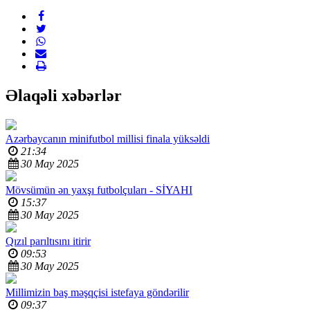
Əlaqəli xəbərlər
Azərbaycanın minifutbol millisi finala yüksəldi
21:34
30 May 2025
Mövsümün ən yaxşı futbolçuları -
SİYAHI
15:37
30 May 2025
Qızıl parıltısını itirir
09:53
30 May 2025
Millimizin baş məşqçisi
istefaya göndərilir
09:37