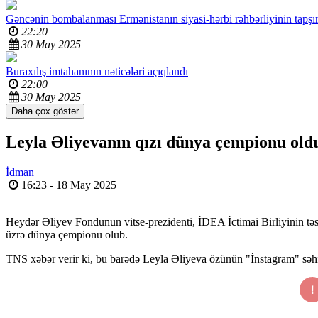
Gəncənin bombalanması Ermənistanın siyasi-hərbi rəhbərliyinin tapşırı
22:20
30 May 2025
Buraxılış imtahanının nəticələri açıqlandı
22:00
30 May 2025
Daha çox göstər
Leyla Əliyevanın qızı dünya çempionu old
İdman
16:23 - 18 May 2025
Heydər Əliyev Fondunun vitse-prezidenti, İDEA İctimai Birliyinin tə
üzrə dünya çempionu olub.
TNS xəbər verir ki, bu barədə Leyla Əliyeva özünün "İnstagram" səhi