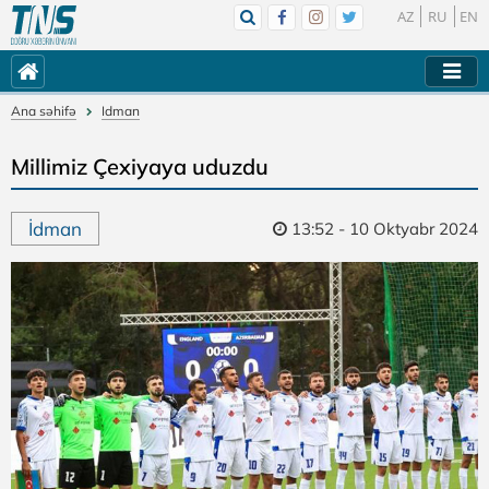
AZ
RU
EN
Ana səhifə
Idman
Millimiz Çexiyaya uduzdu
İdman
13:52 - 10 Oktyabr 2024