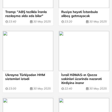
Tramp: "ABŞ tezliklə İranla
Rusiya heyəti İstanbula
razılaşma əldə edə bilər"
əliboş getməyəcək
23:40
30 May 2025
23:20
30 May 2025
Ukrayna Türkiyədən HHM
İsrail HƏMAS-ın Qəzza
sistemləri istədi
sakinləri üzərində nəzarəti
itirdiyinə inanır
23:00
30 May 2025
22:40
30 May 2025