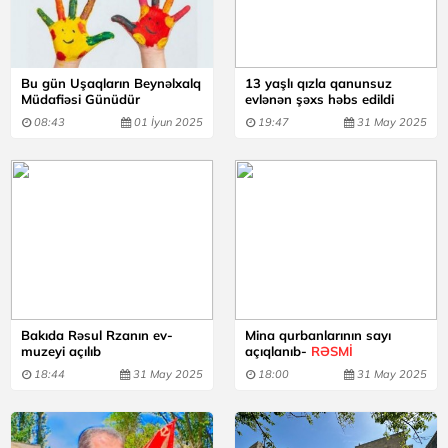
Bu gün Uşaqların Beynəlxalq
13 yaşlı qızla qanunsuz
Müdafiəsi Günüdür
evlənən şəxs həbs edildi
08:43
01 İyun 2025
19:47
31 May 2025
Bakıda Rəsul Rzanın ev-
Mina qurbanlarının sayı
muzeyi açılıb
açıqlanıb-
RƏSMİ
18:44
31 May 2025
18:00
31 May 2025