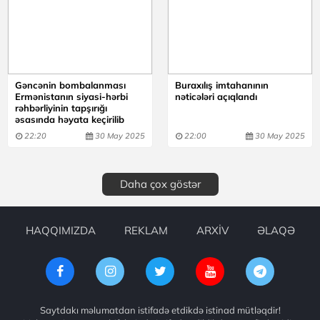
Gəncənin bombalanması
Buraxılış imtahanının
Ermənistanın siyasi-hərbi
nəticələri açıqlandı
rəhbərliyinin tapşırığı
əsasında həyata keçirilib
22:20
30 May 2025
22:00
30 May 2025
Daha çox göstər
HAQQIMIZDA
REKLAM
ARXİV
ƏLAQƏ
Saytdakı məlumatdan istifadə etdikdə istinad mütləqdir!