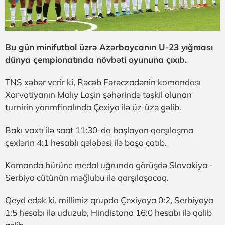
Bu gün minifutbol üzrə Azərbaycanın U-23 yığması
dünya çempionatında növbəti oyununa çıxıb.
TNS xəbər verir ki, Rəcəb Fərəczadənin komandası
Xorvatiyanın Malıy Loşin şəhərində təşkil olunan
turnirin yarımfinalında Çexiya ilə üz-üzə gəlib.
Bakı vaxtı ilə saat 11:30-da başlayan qarşılaşma
çexlərin 4:1 hesablı qələbəsi ilə başa çatıb.
Komanda bürünc medal uğrunda görüşdə Slovakiya -
Serbiya cütünün məğlubu ilə qarşılaşacaq.
Qeyd edək ki, millimiz qrupda Çexiyaya 0:2, Serbiyaya
1:5 hesabı ilə uduzub, Hindistana 16:0 hesabı ilə qalib