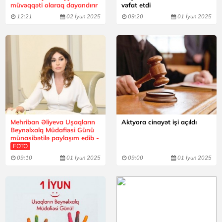
müvəqqəti olaraq dayandırır
vəfat etdi
12:21
02 İyun 2025
09:20
01 İyun 2025
Mehriban Əliyeva Uşaqların
Aktyora cinayət işi açıldı
Beynəlxalq Müdafiəsi Günü
münasibətilə paylaşım edib -
FOTO
09:10
01 İyun 2025
09:00
01 İyun 2025