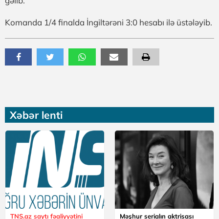
gəlib.
Komanda 1/4 finalda İngiltərəni 3:0 hesabı ilə üstələyib.
Xəbər lenti
TNS.az saytı fəaliyyətini
Məşhur serialın aktrisası