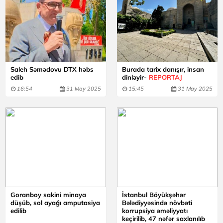
Saleh Səmədovu DTX həbs
Burada tarix danışır, insan
edib
dinləyir-
REPORTAJ
16:54
31 May 2025
15:45
31 May 2025
Goranboy sakini minaya
İstanbul Böyükşəhər
düşüb, sol ayağı amputasiya
Bələdiyyəsində növbəti
edilib
korrupsiya əməliyyatı
keçirilib, 47 nəfər saxlanılıb