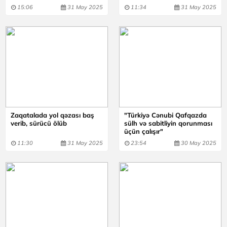
15:06
31 May 2025
11:34
31 May 2025
Zaqatalada yol qəzası baş
"Türkiyə Cənubi Qafqazda
verib, sürücü ölüb
sülh və sabitliyin qorunması
üçün çalışır"
11:30
31 May 2025
23:54
30 May 2025