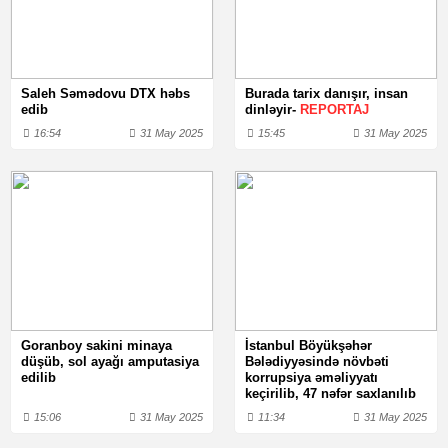
Saleh Səmədovu DTX həbs
Burada tarix danışır, insan
edib
dinləyir-
REPORTAJ
16:54
31 May 2025
15:45
31 May 2025
Goranboy sakini minaya
İstanbul Böyükşəhər
düşüb, sol ayağı amputasiya
Bələdiyyəsində növbəti
edilib
korrupsiya əməliyyatı
keçirilib, 47 nəfər saxlanılıb
15:06
31 May 2025
11:34
31 May 2025