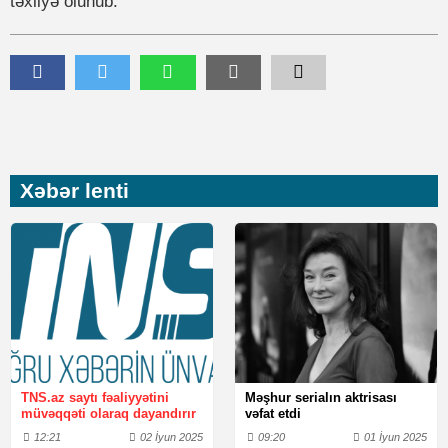
təxliyə olunub.
Xəbər lenti
TNS.az saytı fəaliyyətini
Məşhur serialın aktrisası
müvəqqəti olaraq dayandırır
vəfat etdi
12:21
02 İyun 2025
09:20
01 İyun 2025