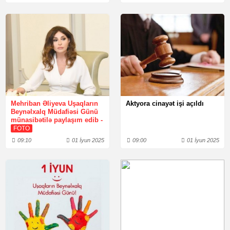
Mehriban Əliyeva Uşaqların
Aktyora cinayət işi açıldı
Beynəlxalq Müdafiəsi Günü
münasibətilə paylaşım edib -
FOTO
09:10
01 İyun 2025
09:00
01 İyun 2025