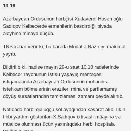
13:16
Azərbaycan Ordusunun hərbçisi Xudaverdi Həsən oğlu
Sadıqov Kəlbəcərdə ermənilərin basdırdığı piyada
əleyhinə minaya düşüb.
TNS xəbər verir ki, bu barədə Müdafiə Nazirliyi məlumat
yayıb.
Bildirilib ki, hadisə mayın 29-u saat 10:10 radələrində
Kəlbəcər rayonunun İstisu yaşayış məntəqəsi
istiqamətində Azərbaycan Ordusunun mühəndis-
istehkam bölmələrinin əraziləri mina və partlamamış
döyüş sursatlarından təmizləməsi zamanı qeydə alınıb.
Nəticədə hərbi qulluqçu sol ayağından xəsarət alıb. İlkin
tibbi yardım göstərilən X.Sadıqov ixtisaslı müayinə və
müalicə olunması üçün yaxınlıqdakı hərbi hospitala