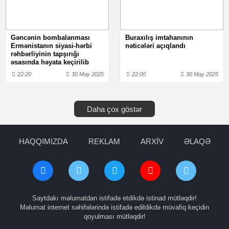
Gəncənin bombalanması
Buraxılış imtahanının
Ermənistanın siyasi-hərbi
nəticələri açıqlandı
rəhbərliyinin tapşırığı
əsasında həyata keçirilib
22:20
30 May 2025
22:00
30 May 2025
Daha çox göstər
HAQQIMIZDA
REKLAM
ARXİV
ƏLAQƏ
Saytdakı məlumatdan istifadə etdikdə istinad mütləqdir!
Məlumat internet səhifələrində istifadə edildikdə müvafiq keçidin
qoyulması mütləqdir!