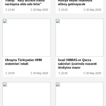
Tramp: "ABŞ tezliklə İranla
Rusiya heyəti İstanbula
razılaşma əldə edə bilər"
əliboş getməyəcək
23:40
30 May 2025
23:20
30 May 2025
Ukrayna Türkiyədən HHM
İsrail HƏMAS-ın Qəzza
sistemləri istədi
sakinləri üzərində nəzarəti
itirdiyinə inanır
23:00
30 May 2025
22:40
30 May 2025