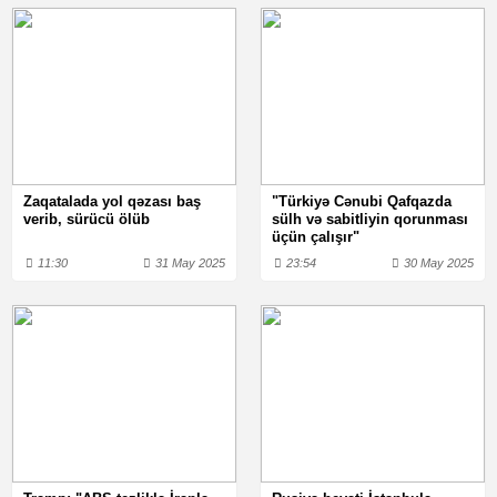
Zaqatalada yol qəzası baş
"Türkiyə Cənubi Qafqazda
verib, sürücü ölüb
sülh və sabitliyin qorunması
üçün çalışır"
11:30
31 May 2025
23:54
30 May 2025