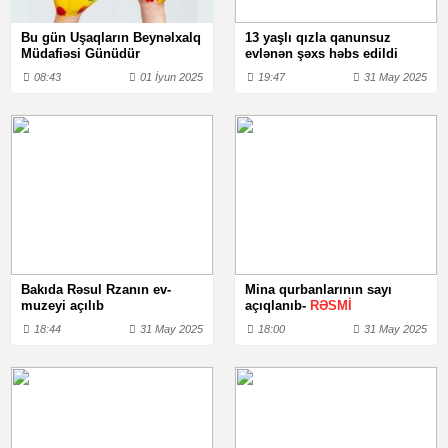
Bu gün Uşaqların Beynəlxalq
13 yaşlı qızla qanunsuz
Müdafiəsi Günüdür
evlənən şəxs həbs edildi
08:43
01 İyun 2025
19:47
31 May 2025
Bakıda Rəsul Rzanın ev-
Mina qurbanlarının sayı
muzeyi açılıb
açıqlanıb-
RƏSMİ
18:44
31 May 2025
18:00
31 May 2025