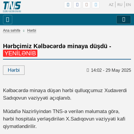
AZ
RU
EN
Ana səhifə
Hərbi
Hərbçimiz Kəlbəcərdə minaya düşdü -
YENİLƏNİB
Hərbi
14:02 - 29 May 2025
Kəlbəcərdə minaya düşən hərbi qulluqçumuz Xudaverdi
Sadıqovun vəziyyəti açıqlanıb.
Müdafiə Nazirliyindən TNS-ə verilən məlumata görə,
hərbi hospitala yerləşdirilən X.Sadıqovun vəziyyəti kafi
qiymətləndirilir.