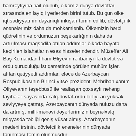
həmrəyliyinə nail olunub, ölkəmiz dünya dövlətləri
sırasında ən layiqli yerlərdən birini tutub. Bu gün ölkə
iqtisadiyyatının dayanıqlı inkişafı təmin edilib, dövlətçilik
ənənələrimiz daha da möhkəmlənib. Ölkəmizin hərbi
qüdrətinin və ordumuzun peşəkarlığının daha da
artırılması məqsədilə atılan addımlar ölkədə həyata
keçirilən islahatların əsas hissələrindəndir. Müzəffər Ali
Baş Komandan İlham Əliyevin rəhbərliyi ilə dövlət və
ordu quruculuğu istiqamətində görülən mühüm işlər,
atılan qətiyyətli addımlar, eləcə də Azərbaycan
Respublikasının Birinci vitse-prezidenti Mehriban xanım
Əliyevanın təşəbbüsü ilə reallaşan çoxsaylı nəhəng
layihələr sayəsində xalq-dövlət-ordu birliyi ən yüksək
səviyyəyə çatmış, Azərbaycanın dünyada nüfuzu daha
da artmış, milli-mənəvi dəyərlərimizin beynəlxalq
miqyasda təbliği geniş vüsət almış, Azərbaycanın
mədəni irsinin, dövlətçilik ənənələrinin dünyada
tanınması təmin olunmuşdur.