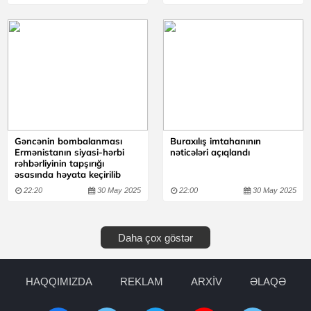
Gəncənin bombalanması
Buraxılış imtahanının
Ermənistanın siyasi-hərbi
nəticələri açıqlandı
rəhbərliyinin tapşırığı
əsasında həyata keçirilib
22:20
30 May 2025
22:00
30 May 2025
Daha çox göstər
HAQQIMIZDA
REKLAM
ARXİV
ƏLAQƏ