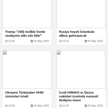
Tramp: "ABŞ tezliklə İranla
Rusiya heyəti İstanbula
razılaşma əldə edə bilər"
əliboş getməyəcək
23:40
30 May 2025
23:20
30 May 2025
Ukrayna Türkiyədən HHM
İsrail HƏMAS-ın Qəzza
sistemləri istədi
sakinləri üzərində nəzarəti
itirdiyinə inanır
23:00
30 May 2025
22:40
30 May 2025