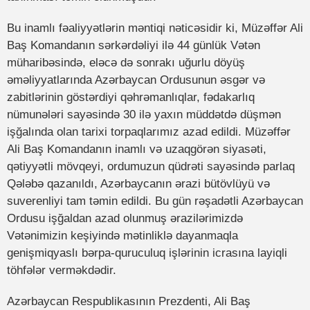
Bu inamlı fəaliyyətlərin məntiqi nəticəsidir ki, Müzəffər Ali
Baş Komandanın sərkərdəliyi ilə 44 günlük Vətən
müharibəsində, eləcə də sonrakı uğurlu döyüş
əməliyyatlarında Azərbaycan Ordusunun əsgər və
zabitlərinin göstərdiyi qəhrəmanlıqlar, fədakarlıq
nümunələri sayəsində 30 ilə yaxın müddətdə düşmən
işğalında olan tarixi torpaqlarımız azad edildi. Müzəffər
Ali Baş Komandanın inamlı və uzaqgörən siyasəti,
qətiyyətli mövqeyi, ordumuzun qüdrəti sayəsində parlaq
Qələbə qazanıldı, Azərbaycanın ərazi bütövlüyü və
suverenliyi tam təmin edildi. Bu gün rəşadətli Azərbaycan
Ordusu işğaldan azad olunmuş ərazilərimizdə
Vətənimizin keşiyində mətinliklə dayanmaqla
genişmiqyaslı bərpa-quruculuq işlərinin icrasına layiqli
töhfələr verməkdədir.
Azərbaycan Respublikasının Prezdenti, Ali Baş