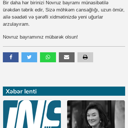
Bir daha hər birinizi Novruz bayramı münasibətilə
ürəkdən təbrik edir, Sizə möhkəm cansağlığı, uzun ömür,
ailə səadəti və şərəfli xidmətinizdə yeni uğurlar
arzulayıram.
Novruz bayramınız mübarək olsun!
Xəbər lenti