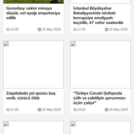
Goranboy sakini minaya
İstanbul Böyükşəhər
düşüb, sol ayağı amputasiya
Bələdiyyəsində növbəti
edilib
korrupsiya əməliyyatı
keçirilib, 47 nəfər saxlanılıb
15:06
31 May 2025
11:34
31 May 2025
Zaqatalada yol qəzası baş
"Türkiyə Cənubi Qafqazda
verib, sürücü ölüb
sülh və sabitliyin qorunması
üçün çalışır"
11:30
31 May 2025
23:54
30 May 2025