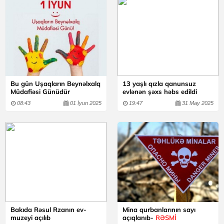
Bu gün Uşaqların Beynəlxalq
13 yaşlı qızla qanunsuz
Müdafiəsi Günüdür
evlənən şəxs həbs edildi
08:43
01 İyun 2025
19:47
31 May 2025
Bakıda Rəsul Rzanın ev-
Mina qurbanlarının sayı
muzeyi açılıb
açıqlanıb-
RƏSMİ