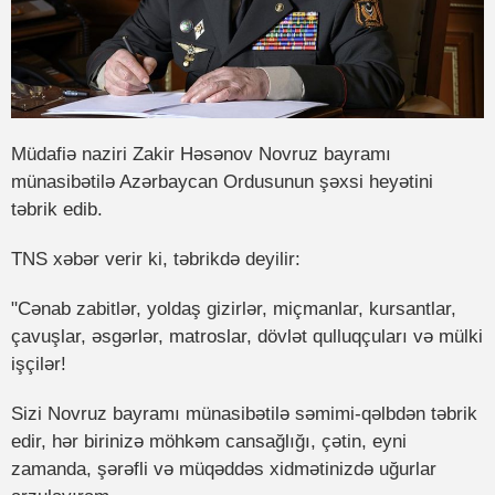
Müdafiə naziri Zakir Həsənov Novruz bayramı
münasibətilə Azərbaycan Ordusunun şəxsi heyətini
təbrik edib.
TNS xəbər verir ki, təbrikdə deyilir:
"Cənab zabitlər, yoldaş gizirlər, miçmanlar, kursantlar,
çavuşlar, əsgərlər, matroslar, dövlət qulluqçuları və mülki
işçilər!
Sizi Novruz bayramı münasibətilə səmimi-qəlbdən təbrik
edir, hər birinizə möhkəm cansağlığı, çətin, eyni
zamanda, şərəfli və müqəddəs xidmətinizdə uğurlar