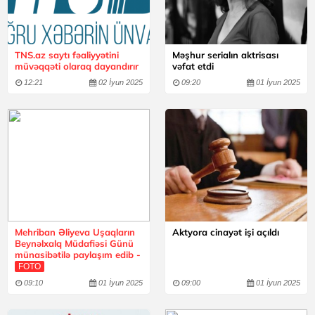
TNS.az saytı fəaliyyətini
Məşhur serialın aktrisası
müvəqqəti olaraq dayandırır
vəfat etdi
12:21
02 İyun 2025
09:20
01 İyun 2025
Mehriban Əliyeva Uşaqların
Aktyora cinayət işi açıldı
Beynəlxalq Müdafiəsi Günü
münasibətilə paylaşım edib -
FOTO
09:10
01 İyun 2025
09:00
01 İyun 2025