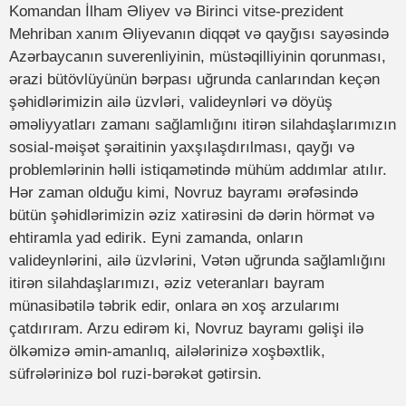
Komandan İlham Əliyev və Birinci vitse-prezident
Mehriban xanım Əliyevanın diqqət və qayğısı sayəsində
Azərbaycanın suverenliyinin, müstəqilliyinin qorunması,
ərazi bütövlüyünün bərpası uğrunda canlarından keçən
şəhidlərimizin ailə üzvləri, valideynləri və döyüş
əməliyyatları zamanı sağlamlığını itirən silahdaşlarımızın
sosial-məişət şəraitinin yaxşılaşdırılması, qayğı və
problemlərinin həlli istiqamətində mühüm addımlar atılır.
Hər zaman olduğu kimi, Novruz bayramı ərəfəsində
bütün şəhidlərimizin əziz xatirəsini də dərin hörmət və
ehtiramla yad edirik. Eyni zamanda, onların
valideynlərini, ailə üzvlərini, Vətən uğrunda sağlamlığını
itirən silahdaşlarımızı, əziz veteranları bayram
münasibətilə təbrik edir, onlara ən xoş arzularımı
çatdırıram. Arzu edirəm ki, Novruz bayramı gəlişi ilə
ölkəmizə əmin-amanlıq, ailələrinizə xoşbəxtlik,
süfrələrinizə bol ruzi-bərəkət gətirsin.