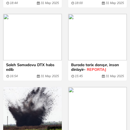
18:44
31 May 2025
18:00
31 May 2025
Saleh Səmədovu DTX həbs
Burada tarix danışır, insan
edib
dinləyir-
REPORTAJ
16:54
31 May 2025
15:45
31 May 2025