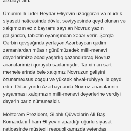
arzulayıram.
Ümummilli Lider Heydər Əliyevin uzaqgörən və müdrik
siyasəti nəticəsində dövlət səviyyəsində qeyd olunan və
xalqımızın əziz bayramı sayılan Novruz yazın
gəlişindən, təbiətin oyanışından xəbər verir. Şərqlə
Qərbin qovşağında yerləşən Azərbaycan qədim
zamanlardan müasir günümüzədək milli-mənəvi
dəyərlərimizə əbədiyaşarlıq qazandıraraq Novruz
ənənələrimizi qoruyub saxlamışdır. Tarixin ən sərt
mərhələlərində belə xalqımız Novruzun gəlişini
özünəməxsus coşqu və yüksək əhval-ruhiyyə ilə qeyd
edib. Odlar yurdu Azərbaycanda Novruz ənənələrinin
yaşanması xalqımızın milli-mənəvi dəyərlərinə verdiyi
dəyərin bariz nümunəsidir.
Möhtərəm Prezident, Silahlı Qüvvələrin Ali Baş
Komandanı İlham Əliyevin apardığı uğurlu siyasət
nəticəsində müstəqil respublikamızda vətəndaş