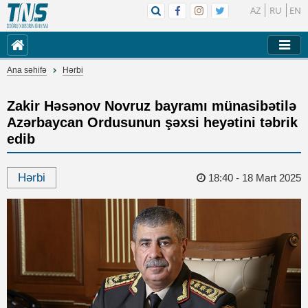
AZ
RU
EN
Ana səhifə
Hərbi
Zakir Həsənov Novruz bayramı münasibətilə
Azərbaycan Ordusunun şəxsi heyətini təbrik
edib
Hərbi
18:40 - 18 Mart 2025