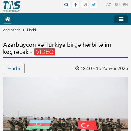
AZ
RU
EN
Ana səhifə
Hərbi
Azərbaycan və Türkiyə birgə hərbi təlim
keçirəcək -
VİDEO
Hərbi
19:10 - 15 Yanvar 2025