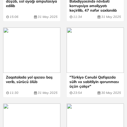
düşüb, sol ayağı amputasiya
Bələdiyyəsində növbəti
edilib
korrupsiya əməliyyatı
keçirilib, 47 nəfər saxlanılıb
15:06
31 May 2025
11:34
31 May 2025
Zaqatalada yol qəzası baş
"Türkiyə Cənubi Qafqazda
verib, sürücü ölüb
sülh və sabitliyin qorunması
üçün çalışır"
11:30
31 May 2025
23:54
30 May 2025