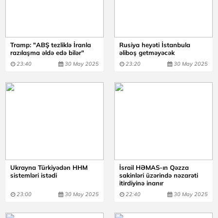
Tramp: "ABŞ tezliklə İranla
Rusiya heyəti İstanbula
razılaşma əldə edə bilər"
əliboş getməyəcək
23:40
30 May 2025
23:20
30 May 2025
Ukrayna Türkiyədən HHM
İsrail HƏMAS-ın Qəzza
sistemləri istədi
sakinləri üzərində nəzarəti
itirdiyinə inanır
23:00
30 May 2025
22:40
30 May 2025