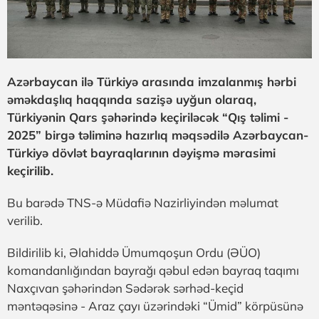
Azərbaycan ilə Türkiyə arasında imzalanmış hərbi
əməkdaşlıq haqqında sazişə uyğun olaraq,
Türkiyənin Qars şəhərində keçiriləcək “Qış təlimi -
2025” birgə təliminə hazırlıq məqsədilə Azərbaycan-
Türkiyə dövlət bayraqlarının dəyişmə mərasimi
keçirilib.
Bu barədə TNS-ə Müdafiə Nazirliyindən məlumat
verilib.
Bildirilib ki, Əlahiddə Ümumqoşun Ordu (ƏÜO)
komandanlığından bayrağı qəbul edən bayraq taqımı
Naxçıvan şəhərindən Sədərək sərhəd-keçid
məntəqəsinə - Araz çayı üzərindəki “Ümid” körpüsünə