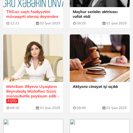
TNS.az saytı fəaliyyətini
Məşhur serialın aktrisası
müvəqqəti olaraq dayandırır
vəfat etdi
12:21
02 İyun 2025
09:20
01 İyun 2025
Mehriban Əliyeva Uşaqların
Aktyora cinayət işi açıldı
Beynəlxalq Müdafiəsi Günü
münasibətilə paylaşım edib -
FOTO
09:10
01 İyun 2025
09:00
01 İyun 2025