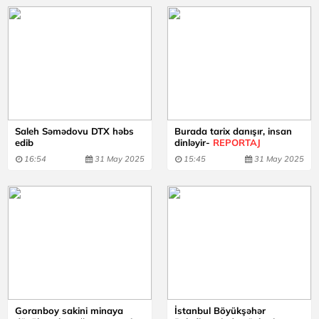
Saleh Səmədovu DTX həbs
Burada tarix danışır, insan
edib
dinləyir-
REPORTAJ
16:54
31 May 2025
15:45
31 May 2025
Goranboy sakini minaya
İstanbul Böyükşəhər