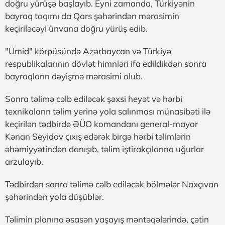
doğru yürüşə başlayıb. Eyni zamanda, Türkiyənin
bayraq taqımı da Qars şəhərindən mərasimin
keçiriləcəyi ünvana doğru yürüş edib.
"Ümid" körpüsündə Azərbaycan və Türkiyə
respublikalarının dövlət himnləri ifa edildikdən sonra
bayraqların dəyişmə mərasimi olub.
Sonra təlimə cəlb ediləcək şəxsi heyət və hərbi
texnikaların təlim yerinə yola salınması münasibəti ilə
keçirilən tədbirdə ƏÜO komandanı general-mayor
Kənan Seyidov çıxış edərək birgə hərbi təlimlərin
əhəmiyyətindən danışıb, təlim iştirakçılarına uğurlar
arzulayıb.
Tədbirdən sonra təlimə cəlb ediləcək bölmələr Naxçıvan
şəhərindən yola düşüblər.
Təlimin planına əsasən yaşayış məntəqələrində, çətin