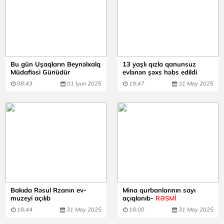
Bu gün Uşaqların Beynəlxalq
13 yaşlı qızla qanunsuz
Müdafiəsi Günüdür
evlənən şəxs həbs edildi
08:43
01 İyun 2025
19:47
31 May 2025
Bakıda Rəsul Rzanın ev-
Mina qurbanlarının sayı
muzeyi açılıb
açıqlanıb-
RƏSMİ
18:44
31 May 2025
18:00
31 May 2025