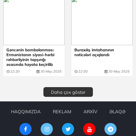
Gəncənin bombalanması
Buraxılış imtahanının
Ermənistanın siyasi-hərbi
nəticələri açıqlandı
rəhbərliyinin tapşırığı
əsasında həyata keçirilib
22:20
30 May 2025
22:00
30 May 2025
Daha çox göstər
HAQQIMIZDA
REKLAM
ARXİV
ƏLAQƏ