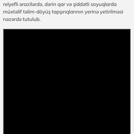
relyefli ərazilərdə, dərin qar və şiddətli soyuqlarda
müxtəlif təlim-döyüş tapşırıqlarının yerinə yetirilməsi
nəzərdə tutulub.