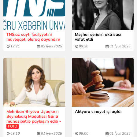
TNS.az saytı fəaliyyətini
Məşhur serialın aktrisası
müvəqqəti olaraq dayandırır
vəfat etdi
12:21
02 İyun 2025
09:20
01 İyun 2025
Mehriban Əliyeva Uşaqların
Aktyora cinayət işi açıldı
Beynəlxalq Müdafiəsi Günü
münasibətilə paylaşım edib -
FOTO
09:10
01 İyun 2025
09:00
01 İyun 2025