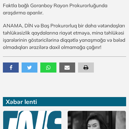
Faktla bağlı Goranboy Rayon Prokurorluğunda
araşdırma aparılır.
ANAMA, DİN və Baş Prokurorluq bir daha vətəndaşları
təhlükəsizlik qaydalarına riayət etməyə, mina təhlükəsi
işarələrinin göstəricilərinə diqqətlə yanaşmağa və bələd
olmadıqları ərazilərə daxil olmamağa çağırır!
Xəbər lenti