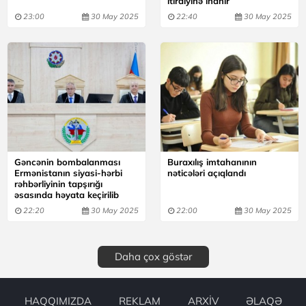
itirdiyinə inanır
23:00
30 May 2025
22:40
30 May 2025
Gəncənin bombalanması
Buraxılış imtahanının
Ermənistanın siyasi-hərbi
nəticələri açıqlandı
rəhbərliyinin tapşırığı
əsasında həyata keçirilib
22:20
30 May 2025
22:00
30 May 2025
Daha çox göstər
HAQQIMIZDA
REKLAM
ARXİV
ƏLAQƏ