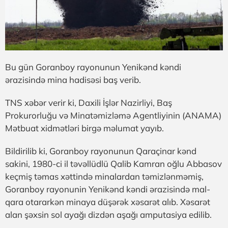
Bu gün Goranboy rayonunun Yenikənd kəndi
ərazisində mina hadisəsi baş verib.
TNS xəbər verir ki, Daxili İşlər Nazirliyi, Baş
Prokurorluğu və Minatəmizləmə Agentliyinin (ANAMA)
Mətbuat xidmətləri birgə məlumat yayıb.
Bildirilib ki, Goranboy rayonunun Qaraçinar kənd
sakini, 1980-ci il təvəllüdlü Qalib Kamran oğlu Abbasov
keçmiş təmas xəttində minalardan təmizlənməmiş,
Goranboy rayonunin Yenikənd kəndi ərazisində mal-
qara otararkən minaya düşərək xəsarət alıb. Xəsarət
alan şəxsin sol ayağı dizdən aşağı amputasiya edilib.