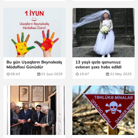
Bu gün Uşaqların Beynəlxalq
13 yaşlı qızla qanunsuz
Müdafiəsi Günüdür
evlənən şəxs həbs edildi
08:43
01 İyun 2025
19:47
31 May 2025