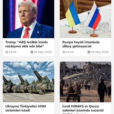
Tramp: "ABŞ tezliklə İranla
Rusiya heyəti İstanbula
razılaşma əldə edə bilər"
əliboş getməyəcək
23:40
30 May 2025
23:20
30 May 2025
Ukrayna Türkiyədən HHM
İsrail HƏMAS-ın Qəzza
sistemləri istədi
sakinləri üzərində nəzarəti