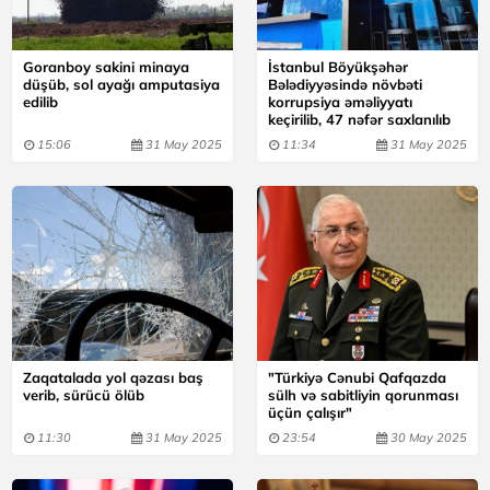
Goranboy sakini minaya
İstanbul Böyükşəhər
düşüb, sol ayağı amputasiya
Bələdiyyəsində növbəti
edilib
korrupsiya əməliyyatı
keçirilib, 47 nəfər saxlanılıb
15:06
31 May 2025
11:34
31 May 2025
Zaqatalada yol qəzası baş
"Türkiyə Cənubi Qafqazda
verib, sürücü ölüb
sülh və sabitliyin qorunması
üçün çalışır"
11:30
31 May 2025
23:54
30 May 2025