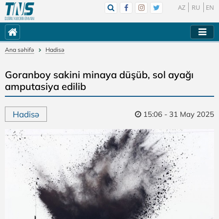
AZ
RU
EN
Ana səhifə
Hadisə
Goranboy sakini minaya düşüb, sol ayağı
amputasiya edilib
Hadisə
15:06 - 31 May 2025