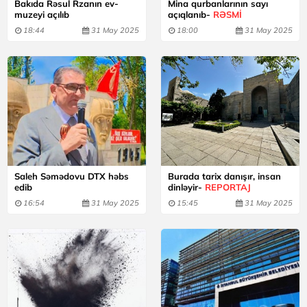
Bakıda Rəsul Rzanın ev-
Mina qurbanlarının sayı
muzeyi açılıb
açıqlanıb-
RƏSMİ
18:44
31 May 2025
18:00
31 May 2025
Saleh Səmədovu DTX həbs
Burada tarix danışır, insan
edib
dinləyir-
REPORTAJ
16:54
31 May 2025
15:45
31 May 2025