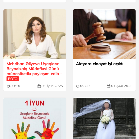
Mehriban Əliyeva Uşaqların
Aktyora cinayət işi açıldı
Beynəlxalq Müdafiəsi Günü
münasibətilə paylaşım edib -
FOTO
09:10
01 İyun 2025
09:00
01 İyun 2025