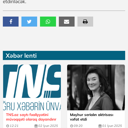
etdiriləcək.
Xəbər lenti
TNS.az saytı fəaliyyətini
Məşhur serialın aktrisası
müvəqqəti olaraq dayandırır
vəfat etdi
12:21
02 İyun 2025
09:20
01 İyun 2025