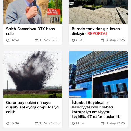
Saleh Səmədovu DTX həbs
Burada tarix danışır, insan
edib
dinləyir-
REPORTAJ
16:54
31 May 2025
15:45
31 May 2025
Goranboy sakini minaya
İstanbul Böyükşəhər
düşüb, sol ayağı amputasiya
Bələdiyyəsində növbəti
edilib
korrupsiya əməliyyatı
keçirilib, 47 nəfər saxlanılıb
15:06
31 May 2025
11:34
31 May 2025