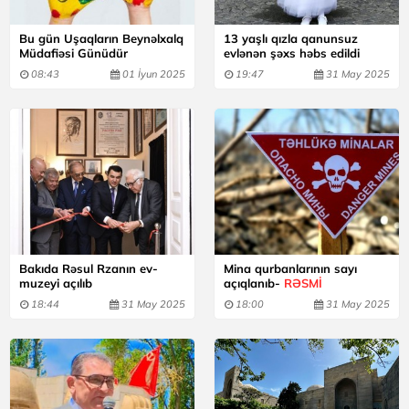
Bu gün Uşaqların Beynəlxalq
13 yaşlı qızla qanunsuz
Müdafiəsi Günüdür
evlənən şəxs həbs edildi
08:43
01 İyun 2025
19:47
31 May 2025
Bakıda Rəsul Rzanın ev-
Mina qurbanlarının sayı
muzeyi açılıb
açıqlanıb-
RƏSMİ
18:44
31 May 2025
18:00
31 May 2025