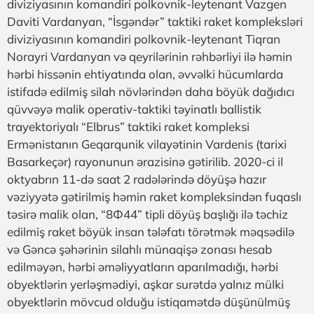
diviziyasının komandiri polkovnik-leytenant Vazgen
Daviti Vardanyan, “İsgəndər” taktiki raket kompleksləri
diviziyasının komandiri polkovnik-leytenant Tiqran
Norayri Vardanyan və qeyrilərinin rəhbərliyi ilə həmin
hərbi hissənin ehtiyatında olan, əvvəlki hücumlarda
istifadə edilmiş silah növlərindən daha böyük dağıdıcı
qüvvəyə malik operativ-taktiki təyinatlı ballistik
trayektoriyalı “Elbrus” taktiki raket kompleksi
Ermənistanın Geqarqunik vilayətinin Vardenis (tarixi
Basarkeçər) rayonunun ərazisinə gətirilib. 2020-ci il
oktyabrın 11-də saat 2 radələrində döyüşə hazır
vəziyyətə gətirilmiş həmin raket kompleksindən fuqaslı
təsirə malik olan, “8Ф44” tipli döyüş başlığı ilə təchiz
edilmiş raket böyük insan tələfatı törətmək məqsədilə
və Gəncə şəhərinin silahlı münaqişə zonası hesab
edilməyən, hərbi əməliyyatların aparılmadığı, hərbi
obyektlərin yerləşmədiyi, aşkar surətdə yalnız mülki
obyektlərin mövcud olduğu istiqamətdə düşünülmüş