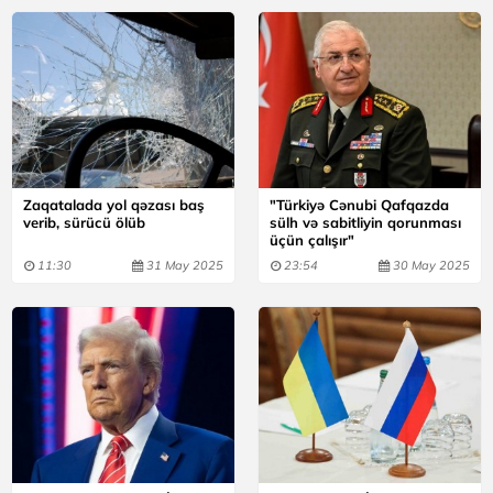
Zaqatalada yol qəzası baş
"Türkiyə Cənubi Qafqazda
verib, sürücü ölüb
sülh və sabitliyin qorunması
üçün çalışır"
11:30
31 May 2025
23:54
30 May 2025