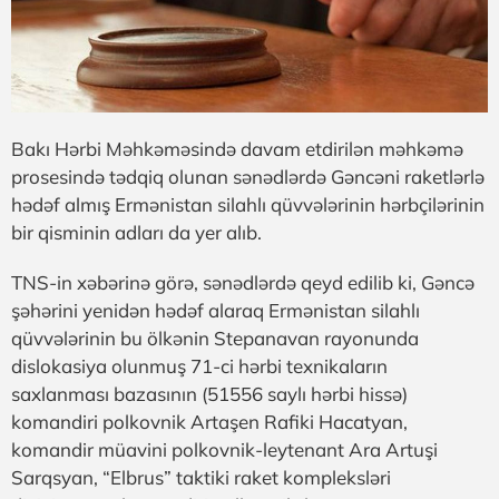
Bakı Hərbi Məhkəməsində davam etdirilən məhkəmə
prosesində tədqiq olunan sənədlərdə Gəncəni raketlərlə
hədəf almış Ermənistan silahlı qüvvələrinin hərbçilərinin
bir qisminin adları da yer alıb.
TNS-in xəbərinə görə, sənədlərdə qeyd edilib ki, Gəncə
şəhərini yenidən hədəf alaraq Ermənistan silahlı
qüvvələrinin bu ölkənin Stepanavan rayonunda
dislokasiya olunmuş 71-ci hərbi texnikaların
saxlanması bazasının (51556 saylı hərbi hissə)
komandiri polkovnik Artaşen Rafiki Hacatyan,
komandir müavini polkovnik-leytenant Ara Artuşi
Sarqsyan, “Elbrus” taktiki raket kompleksləri