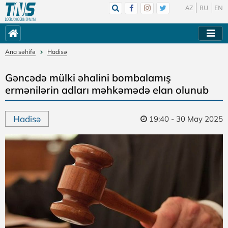
AZ
RU
EN
Ana səhifə
Hadisə
Gəncədə mülki əhalini bombalamış
ermənilərin adları məhkəmədə elan olunub
Hadisə
19:40 - 30 May 2025