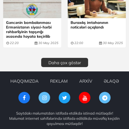
Gəncənin bombalanması
Buraxılış imtahanının
Ermənistanın siyasi-hərbi
nəticələri açıqlandı
rəhbərliyinin tapşırığı
əsasında həyata keçirilib
22:20
30 May 2025
22:00
30 May 2025
Daha çox göstər
HAQQIMIZDA
REKLAM
ARXİV
ƏLAQƏ
Saytdakı məlumatdan istifadə etdikdə istinad mütləqdir!
Məlumat internet səhifələrində istifadə edildikdə müvafiq keçidin
qoyulması mütləqdir!