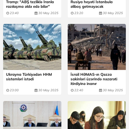
Tramp: "ABŞ tezliklə İranla
Rusiya heyəti İstanbula
razılaşma əldə edə bilər"
əliboş getməyəcək
23:40
30 May 2025
23:20
30 May 2025
Ukrayna Türkiyədən HHM
İsrail HƏMAS-ın Qəzza
sistemləri istədi
sakinləri üzərində nəzarəti
itirdiyinə inanır
23:00
30 May 2025
22:40
30 May 2025