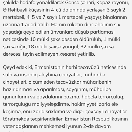
şəkildə hədəfə yönəldilərək Gəncə şəhəri, Kəpəz rayonu,
Ə.Rəfibəyli küçəsinin 4-cü dalanında yerləşən 3 saylı 2
mərtəbəli, 4, 5 və 7 saylı 1 mərtəbəli yaşayış binalarının
üzərinə 1 ədəd atılıb. Həmin raketin dinc əhalinin sıx
yaşadığı qeyd edilən ünvanlara düşüb partlaması
nəticəsində 10 mülki şəxs qəsdən öldürülüb, 1 mülki
şəxsə ağır, 18 mülki şəxsə yüngül, 32 mülki şəxsə
dərəcəsi təyin edilməyən xəsarət yetirilib.
Qeyd edək ki, Ermənistanın hərbi təcavüzü nəticəsində
sülh və insanlıq əleyhinə cinayətlər, müharibə
cinayətləri, o cümlədən təcavüzkar müharibənin
hazırlanması və aparılması, soyqırımı, müharibə
qanunlarını və qaydalarını pozma, habelə terrorçuluq,
terrorçuluğu maliyyələşdirmə, hakimiyyəti zorla ələ
keçirmə, onu zorla saxlama və digər çoxsaylı cinayətlər
törətməkdə təqsirləndirilən Ermənistan Respublikasının
vətəndaşlarının məhkəməsi iyunun 2-də davam