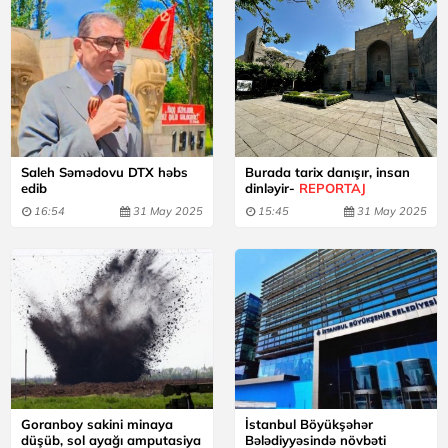
Saleh Səmədovu DTX həbs
Burada tarix danışır, insan
edib
dinləyir-
REPORTAJ
16:54
31 May 2025
15:45
31 May 2025
Goranboy sakini minaya
İstanbul Böyükşəhər
düşüb, sol ayağı amputasiya
Bələdiyyəsində növbəti