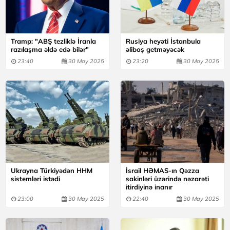
Tramp: "ABŞ tezliklə İranla
Rusiya heyəti İstanbula
razılaşma əldə edə bilər"
əliboş getməyəcək
23:40
30 May 2025
23:20
30 May 2025
Ukrayna Türkiyədən HHM
İsrail HƏMAS-ın Qəzza
sistemləri istədi
sakinləri üzərində nəzarəti
itirdiyinə inanır
23:00
30 May 2025
22:40
30 May 2025