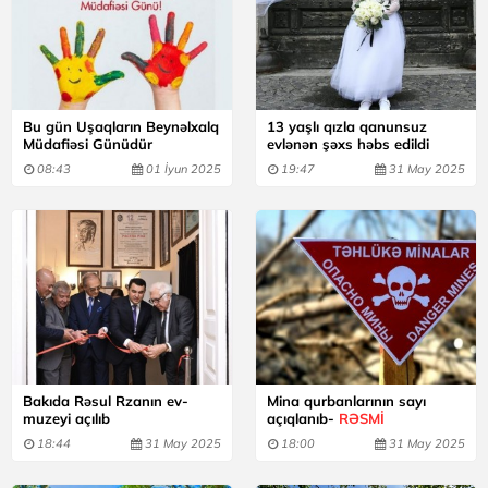
Bu gün Uşaqların Beynəlxalq
13 yaşlı qızla qanunsuz
Müdafiəsi Günüdür
evlənən şəxs həbs edildi
08:43
01 İyun 2025
19:47
31 May 2025
Bakıda Rəsul Rzanın ev-
Mina qurbanlarının sayı
muzeyi açılıb
açıqlanıb-
RƏSMİ
18:44
31 May 2025
18:00
31 May 2025