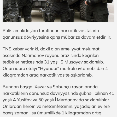
Polis əməkdaşları tərəfindən narkotik vasitələrin
qanunsuz dövriyyəsinə qarşı mübarizə davam etdirilir.
TNS xəbər verir ki, daxil olan əməliyyat məlumatı
əsasında Nərimanov rayonu ərazisində keçirilən
tədbirlər nəticəsində 31 yaşlı S.Musayev saxlanılıb.
Onun idarə etdiyi “Hyundai” markalı avtomobildən 4
kiloqramdan artıq narkotik vasitə aşkarlanıb.
Bundan başqa, Xəzər və Sabunçu rayonlarında
narkotiklərin qanunsuz dövriyyəsində şübhəli bilinən 41
yaşlı A.Yusifov və 50 yaşlı İ.Mərdanov da saxlanılıblar.
Onlardan heroin və metamfetamin, yaşadıqları evlərə
baxış zamanı isə ümumilikdə 1 kiloqramdan artıq