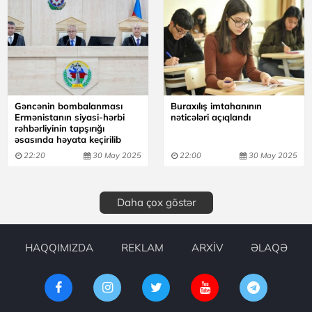
Gəncənin bombalanması
Buraxılış imtahanının
Ermənistanın siyasi-hərbi
nəticələri açıqlandı
rəhbərliyinin tapşırığı
əsasında həyata keçirilib
22:20
30 May 2025
22:00
30 May 2025
Daha çox göstər
HAQQIMIZDA
REKLAM
ARXİV
ƏLAQƏ