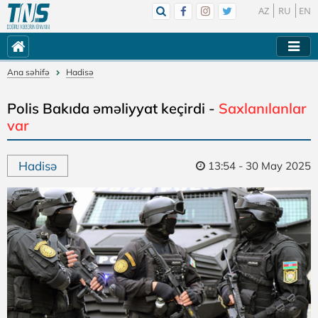
AZ
RU
EN
Ana səhifə
Hadisə
Polis Bakıda əməliyyat keçirdi -
Saxlanılanlar
var
Hadisə
13:54 - 30 May 2025