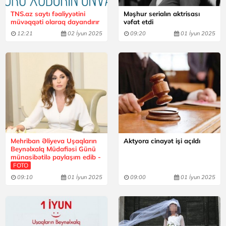
TNS.az saytı fəaliyyətini
Məşhur serialın aktrisası
müvəqqəti olaraq dayandırır
vəfat etdi
12:21
02 İyun 2025
09:20
01 İyun 2025
Mehriban Əliyeva Uşaqların
Aktyora cinayət işi açıldı
Beynəlxalq Müdafiəsi Günü
münasibətilə paylaşım edib -
FOTO
09:10
01 İyun 2025
09:00
01 İyun 2025