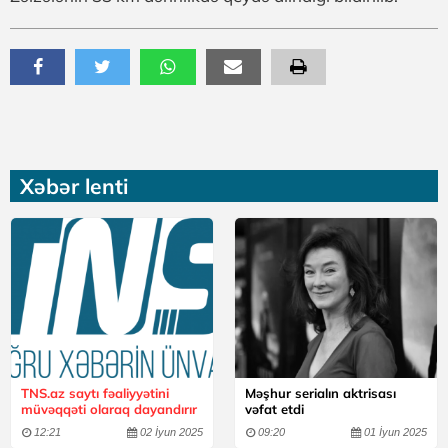
Xəbər lenti
TNS.az saytı fəaliyyətini
Məşhur serialın aktrisası
müvəqqəti olaraq dayandırır
vəfat etdi
12:21
02 İyun 2025
09:20
01 İyun 2025