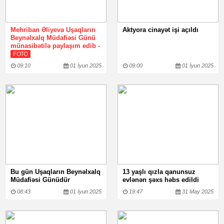
Mehriban Əliyeva Uşaqların
Aktyora cinayət işi açıldı
Beynəlxalq Müdafiəsi Günü
münasibətilə paylaşım edib -
FOTO
09:10
01 İyun 2025
09:00
01 İyun 2025
Bu gün Uşaqların Beynəlxalq
13 yaşlı qızla qanunsuz
Müdafiəsi Günüdür
evlənən şəxs həbs edildi
08:43
01 İyun 2025
19:47
31 May 2025