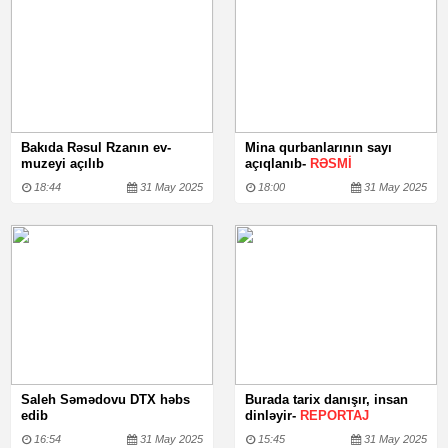
Bakıda Rəsul Rzanın ev-
Mina qurbanlarının sayı
muzeyi açılıb
açıqlanıb-
RƏSMİ
18:44
31 May 2025
18:00
31 May 2025
Saleh Səmədovu DTX həbs
Burada tarix danışır, insan
edib
dinləyir-
REPORTAJ
16:54
31 May 2025
15:45
31 May 2025