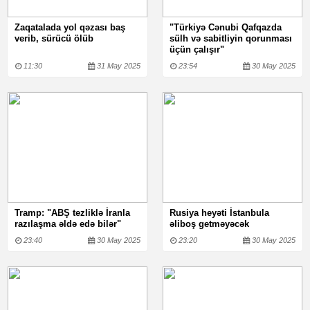
Zaqatalada yol qəzası baş
"Türkiyə Cənubi Qafqazda
verib, sürücü ölüb
sülh və sabitliyin qorunması
üçün çalışır"
11:30
31 May 2025
23:54
30 May 2025
Tramp: "ABŞ tezliklə İranla
Rusiya heyəti İstanbula
razılaşma əldə edə bilər"
əliboş getməyəcək
23:40
30 May 2025
23:20
30 May 2025