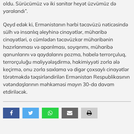
oldu. Sürücümüz və iki sanitar heyət üzvümüz də
yaralandı”.
Qeyd edək ki, Ermənistanın hərbi təcavüzü nəticəsində
sülh və insanlıq əleyhinə cinayətlər, müharibə
cinayətləri, o cümlədən təcavüzkar müharibənin
hazırlanması və aparılması, soyqırımı, müharibə
qanunlarını və qaydalarını pozma, habelə terrorçuluq,
terrorçuluğu maliyyələşdirmə, hakimiyyəti zorla ələ
keçirmə, onu zorla saxlama və digər çoxsaylı cinayətlər
törətməkdə təqsirləndirilən Ermənistan Respublikasının
vətəndaşlarının məhkəməsi mayın 30-da davam
etdiriləcək.