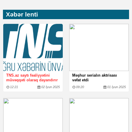
Xəbər lenti
TNS.az saytı fəaliyyətini
Məşhur serialın aktrisası
müvəqqəti olaraq dayandırır
vəfat etdi
12:21
02 İyun 2025
09:20
01 İyun 2025