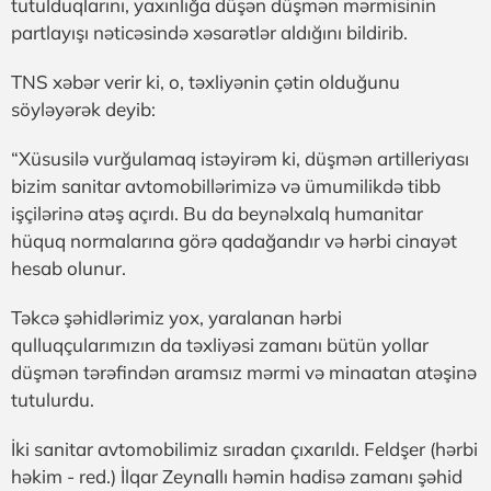
tutulduqlarını, yaxınlığa düşən düşmən mərmisinin
partlayışı nəticəsində xəsarətlər aldığını bildirib.
TNS xəbər verir ki, o, təxliyənin çətin olduğunu
söyləyərək deyib:
“Xüsusilə vurğulamaq istəyirəm ki, düşmən artilleriyası
bizim sanitar avtomobillərimizə və ümumilikdə tibb
işçilərinə atəş açırdı. Bu da beynəlxalq humanitar
hüquq normalarına görə qadağandır və hərbi cinayət
hesab olunur.
Təkcə şəhidlərimiz yox, yaralanan hərbi
qulluqçularımızın da təxliyəsi zamanı bütün yollar
düşmən tərəfindən aramsız mərmi və minaatan atəşinə
tutulurdu.
İki sanitar avtomobilimiz sıradan çıxarıldı. Feldşer (hərbi
həkim - red.) İlqar Zeynallı həmin hadisə zamanı şəhid