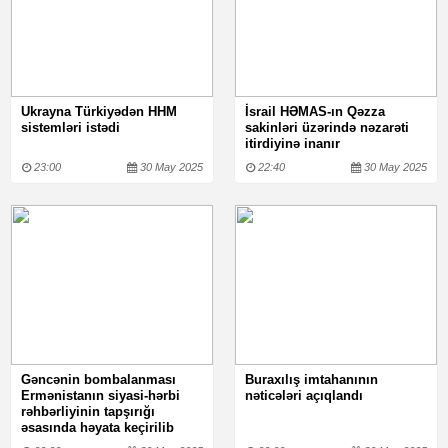
Ukrayna Türkiyədən HHM
İsrail HƏMAS-ın Qəzza
sistemləri istədi
sakinləri üzərində nəzarəti
itirdiyinə inanır
23:00
30 May 2025
22:40
30 May 2025
Gəncənin bombalanması
Buraxılış imtahanının
Ermənistanın siyasi-hərbi
nəticələri açıqlandı
rəhbərliyinin tapşırığı
əsasında həyata keçirilib