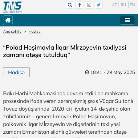
AZ
RU
EN
Ana səhifə
Hadisə
“Polad Həşimovla İlqar Mİrzəyevin təxliyəsi
zamanı atəşə tutulduq”
Hadisə
18:41 - 29 May 2025
Bakı Hərbi Məhkəməsində davam etdirilən məhkəmə
prosesində ifadə verən zərərçəkmiş şəxs Vüqar Sultanlı
Tovuz döyüşlərində, 2020-ci il iyulun 14-də şəhid olan
zabitlərimiz – general-mayor Polad Həşimovun,
polkovnik İlqar Mİrzəyevin və digərlərinin təxliyəsi
zamanı Ermənistan silahlı qüvvələri tərəfindən atəşə