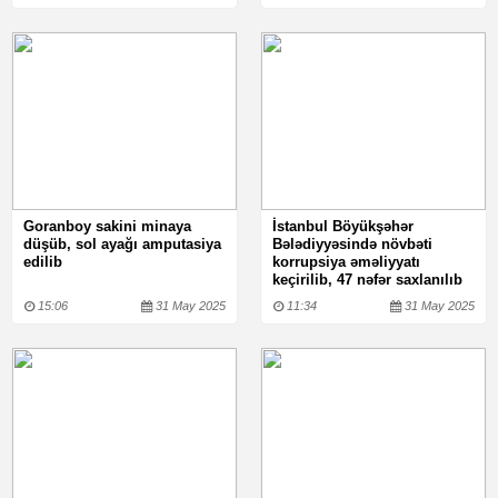
Goranboy sakini minaya
İstanbul Böyükşəhər
düşüb, sol ayağı amputasiya
Bələdiyyəsində növbəti
edilib
korrupsiya əməliyyatı
keçirilib, 47 nəfər saxlanılıb
15:06
31 May 2025
11:34
31 May 2025