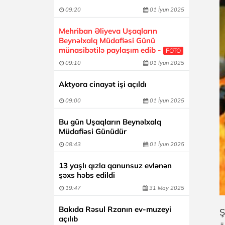
09:20
01 İyun 2025
Mehriban Əliyeva Uşaqların
Beynəlxalq Müdafiəsi Günü
münasibətilə paylaşım edib -
FOTO
09:10
01 İyun 2025
Aktyora cinayət işi açıldı
09:00
01 İyun 2025
Bu gün Uşaqların Beynəlxalq
Müdafiəsi Günüdür
08:43
01 İyun 2025
13 yaşlı qızla qanunsuz evlənən
şəxs həbs edildi
19:47
31 May 2025
Bakıda Rəsul Rzanın ev-muzeyi
Ş
açılıb