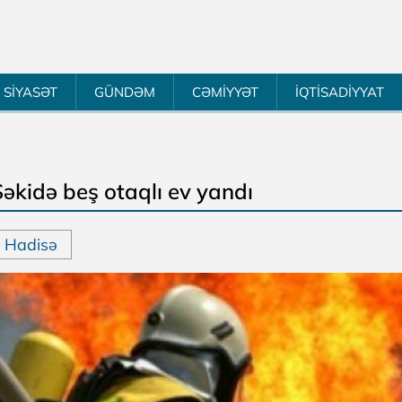
SİYASƏT
GÜNDƏM
CƏMİYYƏT
İQTİSADİYYAT
Şəkidə beş otaqlı ev yandı
Hadisə