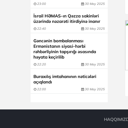
23:00
30 May 2025
İsrail HƏMAS-ın Qəzza sakinləri
üzərində nəzarəti itirdiyinə inanır
22:40
30 May 2025
Gəncənin bombalanması
Ermənistanın siyasi-hərbi
rəhbərliyinin tapşırığı əsasında
həyata keçirilib
22:20
30 May 2025
Buraxılış imtahanının nəticələri
açıqlandı
22:00
30 May 2025
HAQQIMIZ