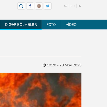
AZ
RU
EN
DİGƏR BÖLMƏLƏR
FOTO
VİDEO
19:20 - 28 May 2025