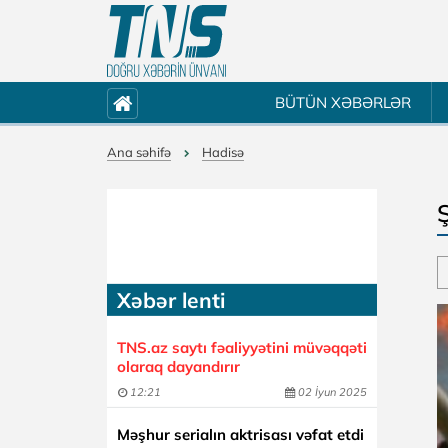
BÜTÜN XƏBƏRLƏR
Ana səhifə
Hadisə
Xəbər lenti
TNS.az saytı fəaliyyətini müvəqqəti
olaraq dayandırır
12:21
02 İyun 2025
Məşhur serialın aktrisası vəfat etdi