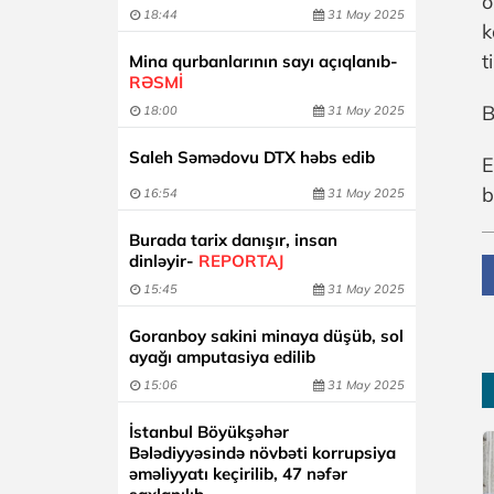
ö
18:44
31 May 2025
k
t
Mina qurbanlarının sayı açıqlanıb-
RƏSMİ
B
18:00
31 May 2025
Saleh Səmədovu DTX həbs edib
E
b
16:54
31 May 2025
Burada tarix danışır, insan
dinləyir-
REPORTAJ
15:45
31 May 2025
Goranboy sakini minaya düşüb, sol
ayağı amputasiya edilib
15:06
31 May 2025
İstanbul Böyükşəhər
Bələdiyyəsində növbəti korrupsiya
əməliyyatı keçirilib, 47 nəfər