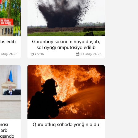
bs edib
Goranboy sakini minaya düşüb,
sol ayağı amputasiya edilib
 May 2025
15:06
31 May 2025
ması
Quru otluq sahədə yanğın oldu
hərbi
əsasında