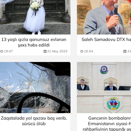
13 yaşlı qızla qanunsuz evlənən
Saleh Səmədovu DTX hə
şəxs həbs edildi
19:47
31 May 2025
16:54
31
Zaqatalada yol qəzası baş verib,
Gəncənin bombalan
sürücü ölüb
Ermənistanın siyasi-
rəhbərliyinin tapşırığı 