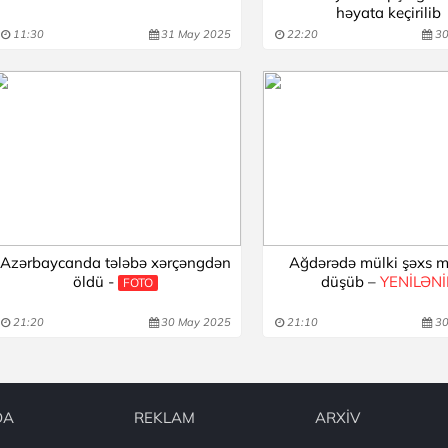
həyata keçirilib
11:30
31 May 2025
22:20
30
Azərbaycanda tələbə xərçəngdən
Ağdərədə mülki şəxs 
öldü -
düşüb –
YENİLƏN
FOTO
21:20
30 May 2025
21:10
30
DA
REKLAM
ARXİV