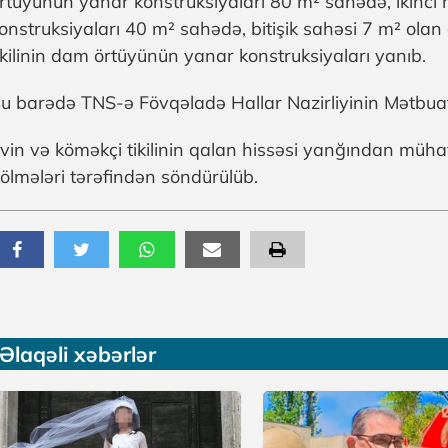
rtüyünün yanar konstruksiyaları 80 m² sahədə, ikinc
onstruksiyaları 40 m² sahədə, bitişik sahəsi 7 m² ola
ikilinin dam örtüyünün yanar konstruksiyaları yanıb.
u barədə TNS-ə Fövqəladə Hallar Nazirliyinin Mətbuat
vin və köməkçi tikilinin qalan hissəsi yanğından müh
ölmələri tərəfindən söndürülüb.
Əlaqəli xəbərlər