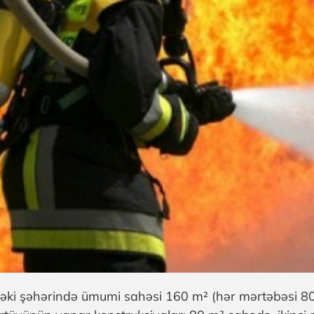
əki şəhərində ümumi sahəsi 160 m² (hər mərtəbəsi 80 