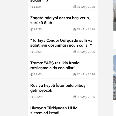
saxlanılıb
11:34
31 May 2025
Zaqatalada yol qəzası baş verib,
sürücü ölüb
11:30
31 May 2025
"Türkiyə Cənubi Qafqazda sülh və
sabitliyin qorunması üçün çalışır"
23:54
30 May 2025
Tramp: "ABŞ tezliklə İranla
razılaşma əldə edə bilər"
23:40
30 May 2025
Rusiya heyəti İstanbula əliboş
getməyəcək
23:20
30 May 2025
Ukrayna Türkiyədən HHM
sistemləri istədi