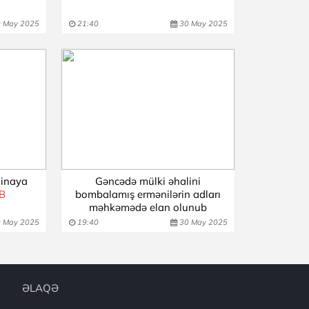
 May 2025
21:40
30 May 2025
minaya
Gəncədə mülki əhalini
İB
bombalamış ermənilərin adları
məhkəmədə elan olunub
 May 2025
19:40
30 May 2025
ƏLAQƏ