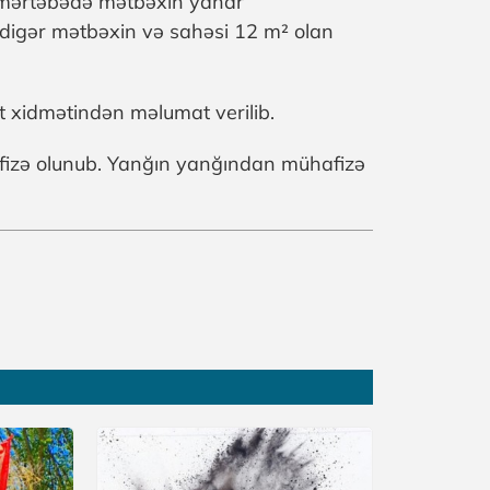
i mərtəbədə mətbəxin yanar
n digər mətbəxin və sahəsi 12 m² olan
 xidmətindən məlumat verilib.
afizə olunub. Yanğın yanğından mühafizə