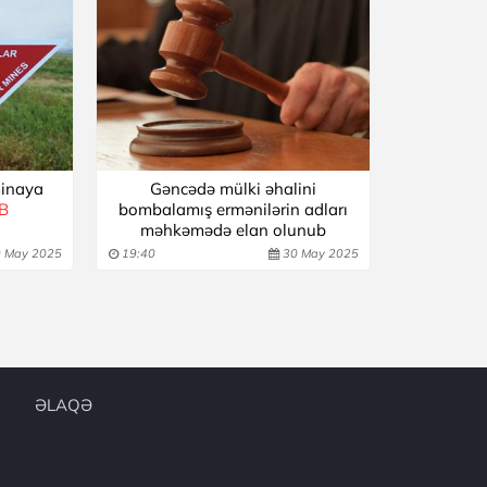
minaya
Gəncədə mülki əhalini
İB
bombalamış ermənilərin adları
məhkəmədə elan olunub
 May 2025
19:40
30 May 2025
ƏLAQƏ