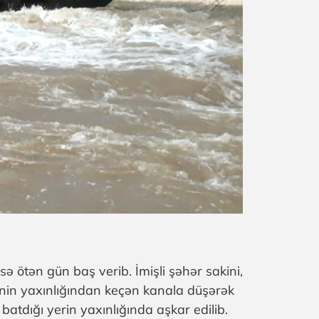
ə ötən gün baş verib. İmişli şəhər sakini,
rinin yaxınlığından keçən kanala düşərək
atdığı yerin yaxınlığında aşkar edilib.