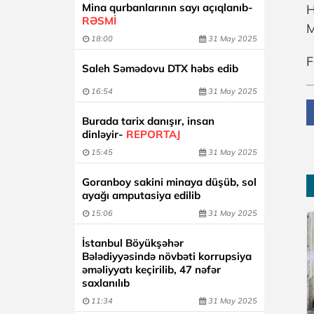
Mina qurbanlarının sayı açıqlanıb-
H
RƏSMİ
M
18:00
31 May 2025
F
Saleh Səmədovu DTX həbs edib
16:54
31 May 2025
Burada tarix danışır, insan
dinləyir-
REPORTAJ
15:45
31 May 2025
Goranboy sakini minaya düşüb, sol
ayağı amputasiya edilib
15:06
31 May 2025
İstanbul Böyükşəhər
Bələdiyyəsində növbəti korrupsiya
əməliyyatı keçirilib, 47 nəfər
saxlanılıb
11:34
31 May 2025