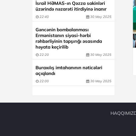
İsrail HƏMAS-ın Qəzza sakinləri
üzərində nəzarəti itirdiyinə inanır
22:40
30 May 2025
Gəncənin bombalanması
Ermənistanın siyasi-hərbi
rəhbərliyinin tapşırığı əsasında
həyata keçirilib
22:20
30 May 2025
Buraxılış imtahanının nəticələri
açıqlandı
22:00
30 May 2025
HAQQIMIZ