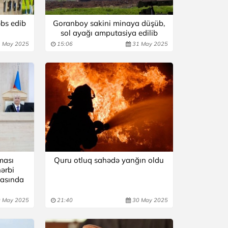
bs edib
Goranboy sakini minaya düşüb,
sol ayağı amputasiya edilib
 May 2025
15:06
31 May 2025
ması
Quru otluq sahədə yanğın oldu
hərbi
əsasında
 May 2025
21:40
30 May 2025