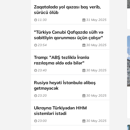
Zaqatalada yol qəzası baş verib,
sürücü ölüb
11:30
31 May 2025
"Türkiyə Cənubi Qafqazda sülh və
sabitliyin qorunması üçün çalışır"
23:54
30 May 2025
Tramp: "ABŞ tezliklə İranla
razılaşma əldə edə bilər"
23:40
30 May 2025
Rusiya heyəti İstanbula əliboş
getməyəcək
23:20
30 May 2025
Ukrayna Türkiyədən HHM
sistemləri istədi
23:00
30 May 2025