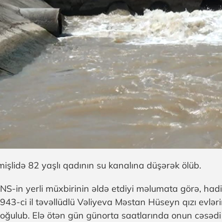
mişlidə 82 yaşlı qadının su kanalına düşərək ölüb.
NS-in yerli müxbirinin əldə etdiyi məlumata görə, hadis
943-ci il təvəllüdlü Vəliyeva Məstan Hüseyn qızı evlə
oğulub. Elə ötən gün günorta saatlarında onun cəsədi b