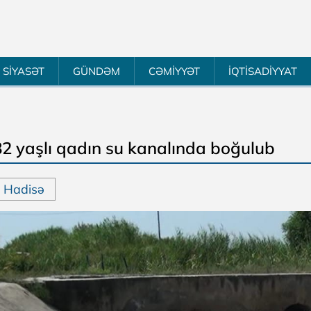
SİYASƏT
GÜNDƏM
CƏMİYYƏT
İQTİSADİYYAT
82 yaşlı qadın su kanalında boğulub
Hadisə