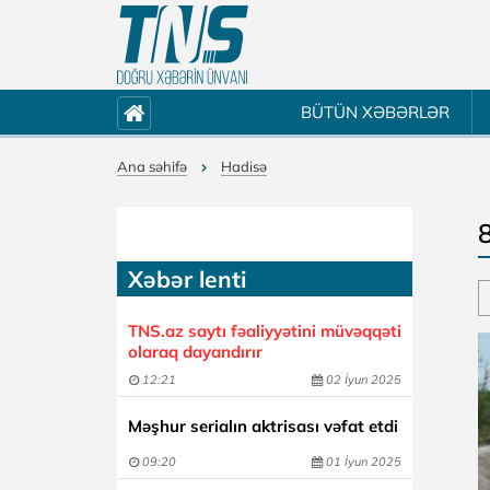
BÜTÜN XƏBƏRLƏR
Ana səhifə
Hadisə
Xəbər lenti
TNS.az saytı fəaliyyətini müvəqqəti
olaraq dayandırır
12:21
02 İyun 2025
Məşhur serialın aktrisası vəfat etdi
09:20
01 İyun 2025