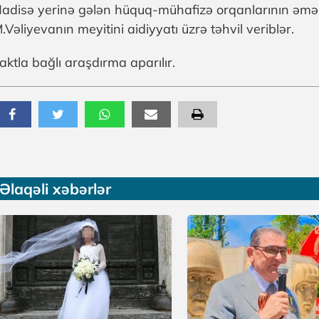
adisə yerinə gələn hüquq-mühafizə orqanlarının əmək
.Vəliyevanın meyitini aidiyyatı üzrə təhvil veriblər.
aktla bağlı araşdırma aparılır.
Əlaqəli xəbərlər