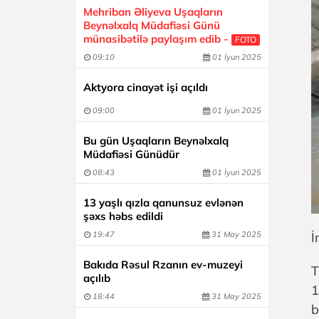
Mehriban Əliyeva Uşaqların
Beynəlxalq Müdafiəsi Günü
münasibətilə paylaşım edib -
FOTO
09:10
01 İyun 2025
Aktyora cinayət işi açıldı
09:00
01 İyun 2025
Bu gün Uşaqların Beynəlxalq
Müdafiəsi Günüdür
08:43
01 İyun 2025
13 yaşlı qızla qanunsuz evlənən
şəxs həbs edildi
19:47
31 May 2025
İ
Bakıda Rəsul Rzanın ev-muzeyi
T
açılıb
1
18:44
31 May 2025
b