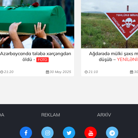
Azərbaycanda tələbə xərçəngdən
Ağdərədə mülki şəxs 
öldü -
düşüb –
YENİLƏN
FOTO
21:20
30 May 2025
21:10
30
DA
REKLAM
ARXİV