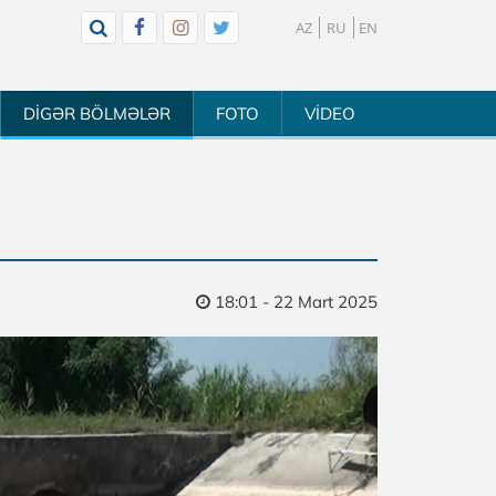
AZ
RU
EN
DİGƏR BÖLMƏLƏR
FOTO
VİDEO
18:01 - 22 Mart 2025