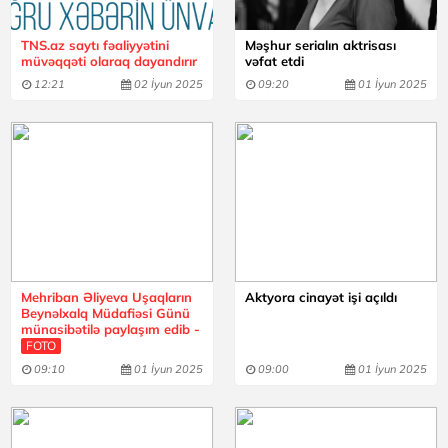
TNS.az saytı fəaliyyətini
Məşhur serialın aktrisası
müvəqqəti olaraq dayandırır
vəfat etdi
12:21
02 İyun 2025
09:20
01 İyun 2025
Mehriban Əliyeva Uşaqların
Aktyora cinayət işi açıldı
Beynəlxalq Müdafiəsi Günü
münasibətilə paylaşım edib -
FOTO
09:10
01 İyun 2025
09:00
01 İyun 2025