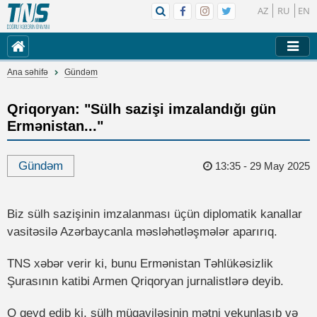
AZ
RU
EN
Ana səhifə
Gündəm
Qriqoryan: "Sülh sazişi imzalandığı gün
Ermənistan..."
Gündəm
13:35 - 29 May 2025
Biz sülh sazişinin imzalanması üçün diplomatik kanallar
vasitəsilə Azərbaycanla məsləhətləşmələr aparırıq.
TNS xəbər verir ki, bunu Ermənistan Təhlükəsizlik
Şurasının katibi Armen Qriqoryan jurnalistlərə deyib.
O qeyd edib ki, sülh müqaviləsinin mətni yekunlaşıb və