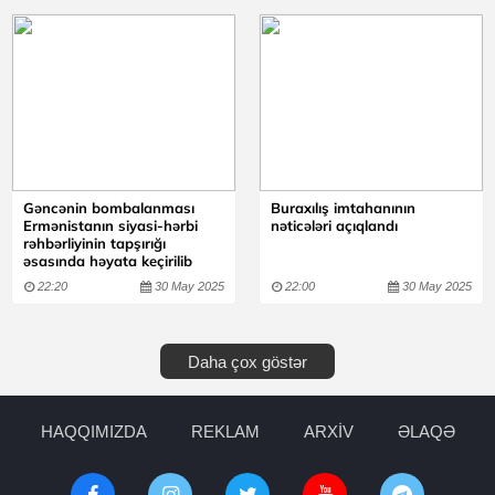
Gəncənin bombalanması
Buraxılış imtahanının
Ermənistanın siyasi-hərbi
nəticələri açıqlandı
rəhbərliyinin tapşırığı
əsasında həyata keçirilib
22:20
30 May 2025
22:00
30 May 2025
Daha çox göstər
HAQQIMIZDA
REKLAM
ARXİV
ƏLAQƏ