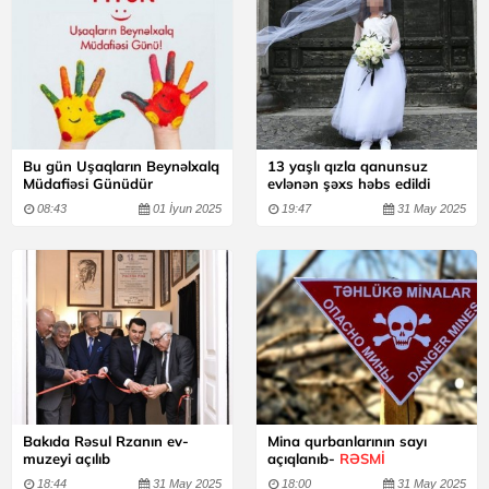
Bu gün Uşaqların Beynəlxalq
13 yaşlı qızla qanunsuz
Müdafiəsi Günüdür
evlənən şəxs həbs edildi
08:43
01 İyun 2025
19:47
31 May 2025
Bakıda Rəsul Rzanın ev-
Mina qurbanlarının sayı
muzeyi açılıb
açıqlanıb-
RƏSMİ
18:44
31 May 2025
18:00
31 May 2025