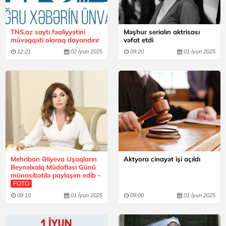
TNS.az saytı fəaliyyətini
Məşhur serialın aktrisası
müvəqqəti olaraq dayandırır
vəfat etdi
12:21
02 İyun 2025
09:20
01 İyun 2025
Mehriban Əliyeva Uşaqların
Aktyora cinayət işi açıldı
Beynəlxalq Müdafiəsi Günü
münasibətilə paylaşım edib -
FOTO
09:10
01 İyun 2025
09:00
01 İyun 2025