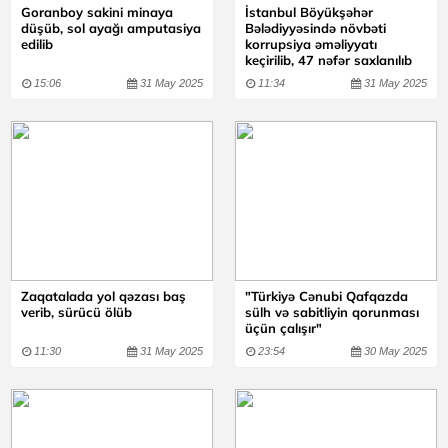
Goranboy sakini minaya
İstanbul Böyükşəhər
düşüb, sol ayağı amputasiya
Bələdiyyəsində növbəti
edilib
korrupsiya əməliyyatı
keçirilib, 47 nəfər saxlanılıb
15:06
31 May 2025
11:34
31 May 2025
Zaqatalada yol qəzası baş
"Türkiyə Cənubi Qafqazda
verib, sürücü ölüb
sülh və sabitliyin qorunması
üçün çalışır"
11:30
31 May 2025
23:54
30 May 2025