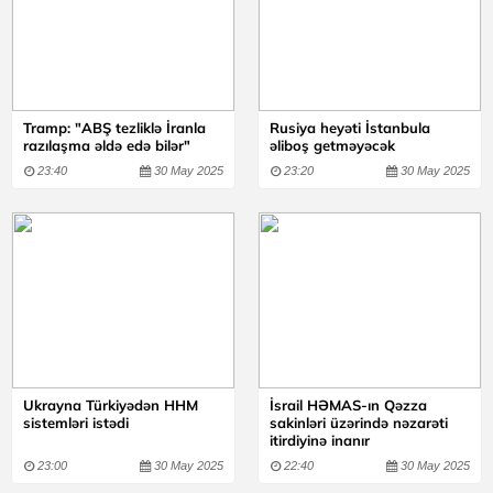
Tramp: "ABŞ tezliklə İranla
Rusiya heyəti İstanbula
razılaşma əldə edə bilər"
əliboş getməyəcək
23:40
30 May 2025
23:20
30 May 2025
Ukrayna Türkiyədən HHM
İsrail HƏMAS-ın Qəzza
sistemləri istədi
sakinləri üzərində nəzarəti
itirdiyinə inanır
23:00
30 May 2025
22:40
30 May 2025