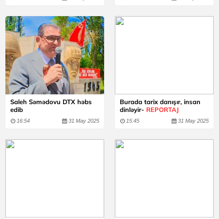
Saleh Səmədovu DTX həbs
Burada tarix danışır, insan
edib
dinləyir-
REPORTAJ
16:54
31 May 2025
15:45
31 May 2025