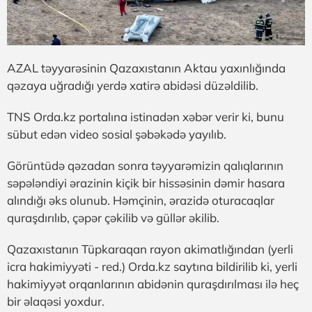
AZAL təyyarəsinin Qazaxıstanın Aktau yaxınlığında
qəzaya uğradığı yerdə xatirə abidəsi düzəldilib.
TNS Orda.kz portalına istinadən xəbər verir ki, bunu
sübut edən video sosial şəbəkədə yayılıb.
Görüntüdə qəzadan sonra təyyarəmizin qalıqlarının
səpələndiyi ərazinin kiçik bir hissəsinin dəmir hasara
alındığı əks olunub. Həmçinin, ərazidə oturacaqlar
quraşdırılıb, çəpər çəkilib və güllər əkilib.
Qazaxıstanın Tüpkaraqan rayon akimatlığından (yerli
icra hakimiyyəti - red.) Orda.kz saytına bildirilib ki, yerli
hakimiyyət orqanlarının abidənin quraşdırılması ilə heç
bir əlaqəsi yoxdur.