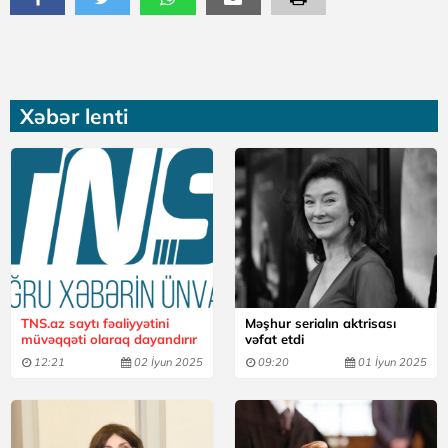
Xəbər lenti
TNS.az saytı fəaliyyətini
Məşhur serialın aktrisası
müvəqqəti olaraq dayandırır
vəfat etdi
12:21
02 İyun 2025
09:20
01 İyun 2025