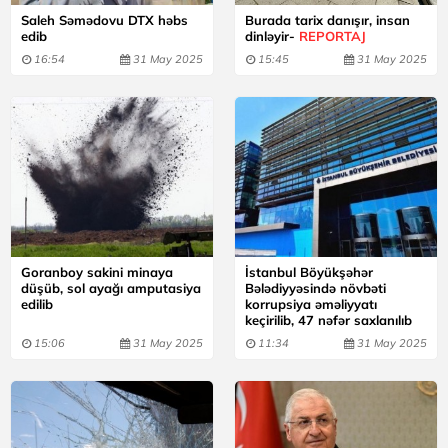
Saleh Səmədovu DTX həbs
Burada tarix danışır, insan
edib
dinləyir-
REPORTAJ
16:54
31 May 2025
15:45
31 May 2025
Goranboy sakini minaya
İstanbul Böyükşəhər
düşüb, sol ayağı amputasiya
Bələdiyyəsində növbəti
edilib
korrupsiya əməliyyatı
keçirilib, 47 nəfər saxlanılıb
15:06
31 May 2025
11:34
31 May 2025