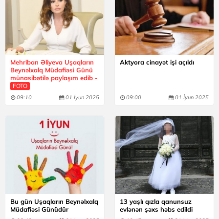
Mehriban Əliyeva Uşaqların
Aktyora cinayət işi açıldı
Beynəlxalq Müdafiəsi Günü
münasibətilə paylaşım edib -
FOTO
09:10
01 İyun 2025
09:00
01 İyun 2025
Bu gün Uşaqların Beynəlxalq
13 yaşlı qızla qanunsuz
Müdafiəsi Günüdür
evlənən şəxs həbs edildi