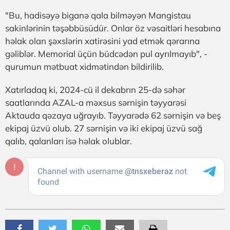
"Bu, hadisəyə biganə qala bilməyən Mangistau
sakinlərinin təşəbbüsüdür. Onlar öz vəsaitləri hesabına
həlak olan şəxslərin xatirəsini yad etmək qərarına
gəliblər. Memorial üçün büdcədən pul ayrılmayıb", -
qurumun mətbuat xidmətindən bildirilib.
Xatırladaq ki, 2024-cü il dekabrın 25-də səhər
saatlarında AZAL-a məxsus sərnişin təyyarəsi
Aktauda qəzaya uğrayıb. Təyyarədə 62 sərnişin və beş
ekipaj üzvü olub. 27 sərnişin və iki ekipaj üzvü sağ
qalıb, qalanları isə həlak olublar.