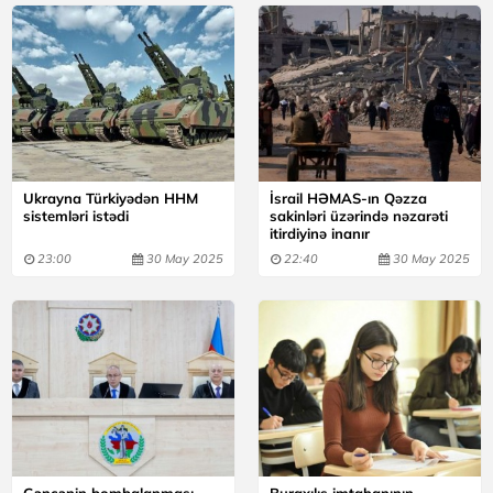
Ukrayna Türkiyədən HHM
İsrail HƏMAS-ın Qəzza
sistemləri istədi
sakinləri üzərində nəzarəti
itirdiyinə inanır
23:00
30 May 2025
22:40
30 May 2025
Gəncənin bombalanması
Buraxılış imtahanının