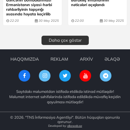
Ermənistanın siyasi-hərbi
nəticələri açıqlandı
rəhbərliyinin tapşırığı
əsasında həyata keçirilib
22:20
30 May 2025
22:00
30 May 2025
Daha çox göstər
HAQQIMIZDA
REKLAM
ARXİV
ƏLAQƏ
Saytdakı məlumatdan istifadə etdikdə istinad mütləqdir!
Məlumat internet səhifələrində istifadə edildikdə müvafiq keçidin
qoyulması mütləqdir!
© 2026. "TNS İnformasiya Agentliyi". Bütün hüquqları qanunla
qorunur.
Developed by:
elkoweb.az