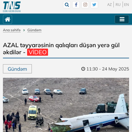
AZ
RU
EN
Ana səhifə
Gündəm
AZAL təyyarəsinin qalıqları düşən yerə gül
əkdilər -
VİDEO
Gündəm
11:30 - 24 May 2025