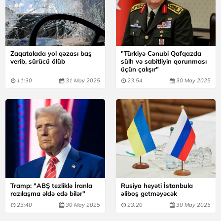
Zaqatalada yol qəzası baş
"Türkiyə Cənubi Qafqazda
verib, sürücü ölüb
sülh və sabitliyin qorunması
üçün çalışır"
11:30
31 May 2025
23:54
30 May 2025
Tramp: "ABŞ tezliklə İranla
Rusiya heyəti İstanbula
razılaşma əldə edə bilər"
əliboş getməyəcək
23:40
30 May 2025
23:20
30 May 2025