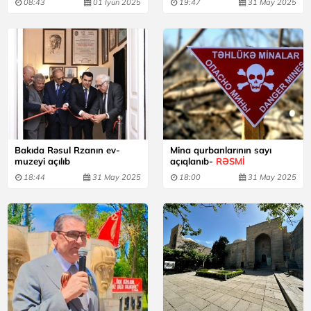
08:43
01 İyun 2025
19:47
31 May 2025
Bakıda Rəsul Rzanın ev-
Mina qurbanlarının sayı
muzeyi açılıb
açıqlanıb-
RƏSMİ
18:44
31 May 2025
18:00
31 May 2025